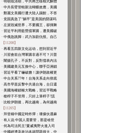
· 明朝或清朝，中共將怎樣模式解體
· 中共長臂管轄新法蝴蝶效應，美國
· 鄭麗文美國行遭大陸人踢館，不答
· 党国真急了“躺平”是美国的阴谋吗
· 左派毀滅世界，不要國王，卻揮舞
· 習近平利用藍營擋軍購，遭美國破
· 中俄急跳脚：武力加剧仇恨。自己
【11208】
· 再看五四新文化运动，想到習近平
· 川習會前台灣軍購非過不可？川普
· 闡揚孔子，不反對，反對儒表內法
· 美國建美元互換中心，聯手亞洲鎖
· 習近平看了嚇破膽！讓伊朗政權更
· 中台关系77年！台海关系走向彻底
· 高市早苗反擊中共過台海，台日還
· 美國海權鎖喉大戰略，習近平戰略
· 槍桿子不管用，只好上筆桿子?謊
· 比較伊朗後，再比越南，為何越南
【11205】
· 拜登稱中國定時炸彈：壞傢伙遇麻
· 有人说:中国人需要管，那是啥世
· 何為司法民主?夏威夷野火進入司
· 中國經濟及政治本就問題很大，中