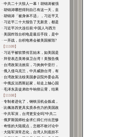
· 中共二十大惊人一幕！胡锦涛被强
· 胡锦涛哪想得到自己有这一天，韭
· 胡锦涛「被身体不适」，习近平又
· 习近平二十大报告了无新意，都是
· 习近平20大连任前:中国人与西方
· 美国炸毁台积电是最后手段，是中
· 一开战，台积电将会被美国摧毁?
【11109】
· 习近平被软禁传言始末，如美国是
· 拜登表态美将保卫台湾！美预告俄
· 台湾政策法效应，习匆匆中亚行，
· 俄入侵乌克兰，中共威胁台湾，有
· 台湾政策法桉美国参议院外委会高
· 中俄反法西斯起家，却走上轴心国
· 毛泽东及徒弟吹牛响彻云霄，结果
【11108】
· 专制者进化了，钢铁没机会炼成，
· 比佩洛西更具实质杀伤力的美国政
· 中共军演，台湾更安全吗?中共二
· 俄罗斯国师杜金求仁得仁付出悲惨
· 奇怪的大陆观点，怎都不敢讨论中
· 大陆军演常态化，台湾人到底担不