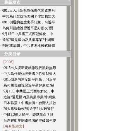
最新发布
· 0915出入境新規就像現代黑奴無形
· 中共為什麼仇恨美國？你知我知大
· 0915倒退的速度出乎想象，习近平
· 為何川普總說習近平是好朋友?關
· 9月15日中共國正式西朝鮮化，中
· 造謠?還是國內及共黨專業?中網瘋
· 明朝或清朝，中共將怎樣模式解體
分类目录
【2026】
· 0915出入境新規就像現代黑奴無形
· 中共為什麼仇恨美國？你知我知大
· 0915倒退的速度出乎想象，习近平
· 為何川普總說習近平是好朋友?關
· 9月15日中共國正式西朝鮮化，中
· 造謠?還是國內及共黨專業?中網瘋
· 日本強震！中國崩潰：台灣人捐款
· 20大靠張幼俠?習近平21大難連任
· 中國2.2億人躺平、靜默革命？經
· 台灣在衛星網路領域的突破如何使
【每月聖經文】