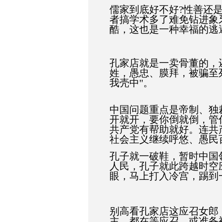
儒家到底好不好?性善还
者搞学术多了难免钻进象
酷，这也是一种幸福的逃
孔家店就是一卖骨董的，
姓，愚忠、膜拜，被骗至
我壳中"。
中国问题重点是帝制、独
开就开，要你倒就倒，管
共产党有帮助就好。连共
社会主义继续呼悠、愚民
孔子就一破鞋，暂时中国
人民，孔子就此跨越时空
眼，马上打入冷宫，踢到
别高看孔家店这应召女郎
主，都在等应召，或准备