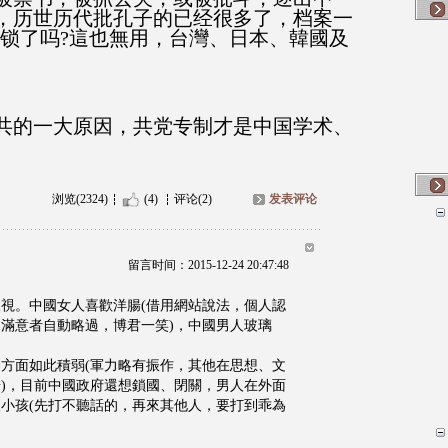
，历世历代批孔子的已经很多了，档案一
都锁了吗?這也無用，台灣、日本、韓國及
共的一大原因，共党专制才是中国学术、
浏览(2324)
(4)
评论(2)
发表评论
留言时间：2015-12-24 20:47:48
視。中國女人喜歡洋腸(借用網站說法，個人認
滿意者自動略過，博君一笑)，中國男人玻璃
方面如此積弱(軍力略有振作，其他在思想、文
)，目前中國政府還想鎖國、閉關，男人在外面
小孩(先打不聽話的，再來其他人，要打到乖為