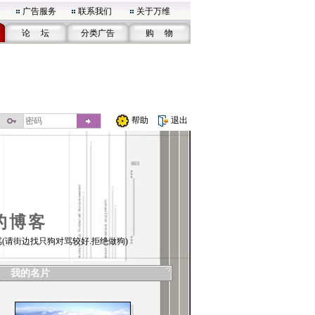
广告服务
联系我们
关于万维
论 坛
分类广告
购 物
帮助
退出
的博客
(请街边找只狗对骂较好.拒绝做狗)
我的名片