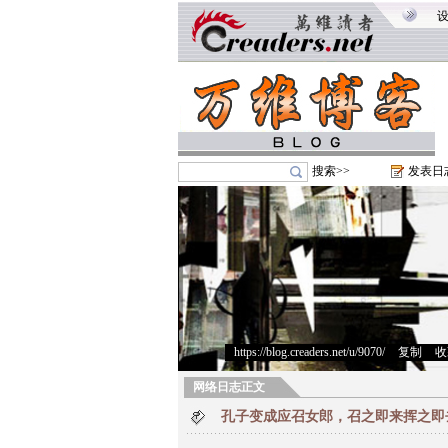
搜索>>
发表日
https://blog.creaders.net/u/9070/
>
复制
>
收
网络日志正文
孔子变成应召女郎，召之即来挥之即