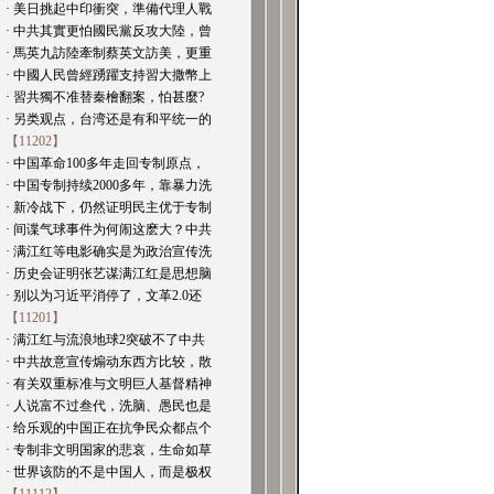
· 美日挑起中印衝突，準備代理人戰
· 中共其實更怕國民黨反攻大陸，曾
· 馬英九訪陸牽制蔡英文訪美，更重
· 中國人民曾經踴躍支持習大撒幣上
· 習共獨不准替秦檜翻案，怕甚麼?
· 另类观点，台湾还是有和平统一的
【11202】
· 中国革命100多年走回专制原点，
· 中国专制持续2000多年，靠暴力洗
· 新冷战下，仍然证明民主优于专制
· 间谍气球事件为何闹这麽大？中共
· 满江红等电影确实是为政治宣传洗
· 历史会证明张艺谋满江红是思想脑
· 别以为习近平消停了，文革2.0还
【11201】
· 满江红与流浪地球2突破不了中共
· 中共故意宣传煽动东西方比较，散
· 有关双重标准与文明巨人基督精神
· 人说富不过叁代，洗脑、愚民也是
· 给乐观的中国正在抗争民众都点个
· 专制非文明国家的悲哀，生命如草
· 世界该防的不是中国人，而是极权