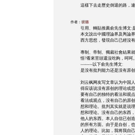
這樣下去走歷史倒退的路，連
作者：
彼德
引用、轉貼推薦俞先生博文:
本文說出中國理論界及輿論界
西方思想，發現自己已經沒
專制、帝制、獨裁社會結果
悟?看來苦頭還沒吃夠，呵呵
--------以下俞先生博文:
是没有批判能力还是没有原
刘云枫网友写文章认为中国
得应该说没有原创的理论或
要有自己的独特的看法和观
看法或观点，没有自己的原
想和理论。批判其实就是说
想和理论。没有自己的东西
他人的东西。本人自信已创
的所有方面。由于是自创，
人的理论。比如，我将我自