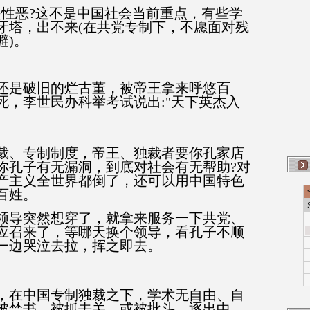
是性恶?这不是中国社会当前重点，有些学
牙塔，出不来(在共党专制下，不愿面对残
避)。
还是破旧的烂古董，被帝王拿来呼悠百
死，李世民办科举考试说出:"天下英杰入
裁、专制制度，帝王、独裁者要你孔家店
你孔子有无漏洞，到底对社会有无帮助?对
产主义全世界都倒了，还可以用中国特色
百姓。
领导突然想穿了，就拿来服务一下共党、
应召来了，等哪天换个领导，看孔子不顺
一边哭泣去拉，挥之即去。
，在中国专制独裁之下，学术无自由、自
被禁书，被抓去关，或被批斗，逐出中