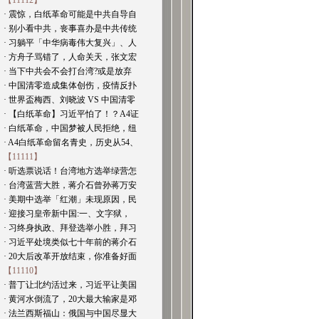
【11112】
· 震惊，白纸革命可能是中共自导自
· 别小看中共，丧事喜办是中共传统
· 习躺平「中华病毒伟大复兴」、人
· 方舟子骂错了，人命关天，张文宏
· 当下中共会不会打台湾?或是放弃
· 中国清零造成集体创伤，疫情反扑
· 世界盃梅西、刘晓波 VS 中国清零
· 【白纸革命】习近平怕了！？A4证
· 白纸革命，中国梦被人民拒绝，纽
· A4白纸革命留名青史，历史从54、
【11111】
· 听选票说话！台湾地方选举绿营怎
· 台湾蓝营大胜，蒋介石曾孙蒋万安
· 美期中选举「红潮」未现原因，民
· 迎接习皇帝新中国:一、文字狱，
· 习终身执政、拜登选举小胜，拜习
· 习近平处境类似七十年前的蒋介石
· 20大后改革开放结束，你准备好面
【11110】
· 普丁让北约活过来，习近平让美国
· 黄河水倒流了，20大最大输家是邓
· 法兰西斯福山：俄国与中国尽显大