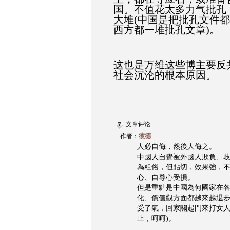
国。不值花太多力气批孔
大堆(中国是把批孔文件
西方都一堆批孔文章)。
这也是万维这些博主要反
社会沉沦的根本原因。
文章评论
作者：
彼德
人必自侮，然後人侮之。
中國人自覺被外國人欺負、歧
為粗俗，但貼切，效果強，不
心、自尊心受損。
但是重點是中國為何國家在各
化、價值觀方面都越來越退步
受了氣，回家關起門來打女人
止，呵呵)。