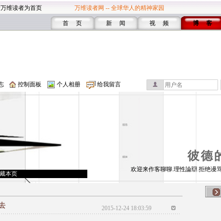
设万维读者为首页
万维读者网 -- 全球华人的精神家园
首 页
新 闻
视 频
博 客
志
控制面板
个人相册
给我留言
彼德
欢迎来作客聊聊.理性論辯.拒绝谩骂
藏本页
去
2015-12-24 18:03:59