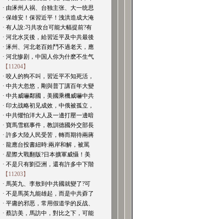
· 由涿州人祸、台独主张、大一统思
· 保雄安！保習近平！洩洪造成大淹
· 有人說:习共攻台可能大幅提前?有
· 河北水災後，給習近平及中共最後
· 涿州、河北老百姓鬥不過老天，應
· 河北惨剧，中国人你为什麽不生气
【11204】
· 咬人的狗不叫，習近平不知死活，
· 中共大忽悠，剛與普丁講百年大變
· 中共威嚇鄰國，美國乘機威嚇中共
· 印太战略初见成效，中俄被孤立，
· 中共懼怕洋大人及一邊打壓一邊暗
· 寶馬雪糕事件，教訓德國外交部長
· 許多大陸人民受苦，轉而期待兩蔣
· 龍應台投書紐時:兩岸和解，被罵
· 星際大戰翻版?日本擴軍威懾！美
· 不是只有劉亞洲，還有許多中下階
【11203】
· 馬英九、李敖到中共國就變了?可
· 不是馬英九能雄起，而是中共孬了
· 平庸的邪恶，常用假道学的反战、
· 蔡訪美，馬訪中，對比之下，可能