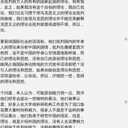
论去批判西方人的所有的国家起源的理论。我有我
界。反之，如果我没有这个自创的理论，我自己也
理论。我们过去习惯于用马克思主义的理论去批判
时间推移，我们发现马克思的理论并不能完美解释
马克思主义的理论去批判就显得虚弱不堪。所以，
理论。
国要获得国际社会的话语权。他们批判国内的学者
方人的理论来分析中国的国情，批判生搬硬套西方
。然而，这不是中国的学者心甘情愿地那样做，而
自己的理论和思想。没有自己的原创理论和思想，
不能用占领国际舆论阵地的方式抢夺话语权吧？没
吸引人的理论和思想。如果你能创造理论和思想，
将话筒递给你，让你说。所以，仔细想一想，觉得
创的理论和思想。
这个问题，本人认为，可能原创能力弱一点。西洋
。他们经常会提出一些独特的看法。他们做事认
态度。好多人在大学或科研机构工作是为了混口饭
要花费大量时间和精力。很多人不愿意干这样的事
就可以看出，他们热衷于研究中国的现实，但是，
究理论，就是介绍外国的理论。没有人去花费精力
他们就缺乏批判的能力。这样的事情不奇怪！