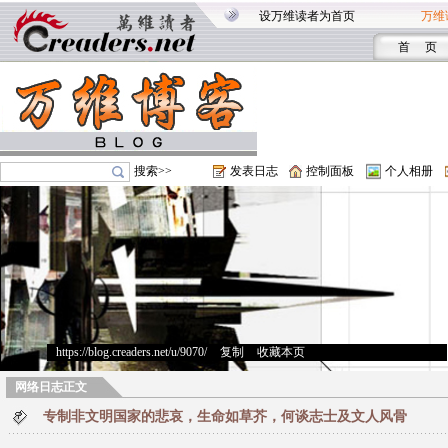
设万维读者为首页
万维
首 页
搜索>>
发表日志
控制面板
个人相册
https://blog.creaders.net/u/9070/
>
复制
>
收藏本页
网络日志正文
专制非文明国家的悲哀，生命如草芥，何谈志士及文人风骨