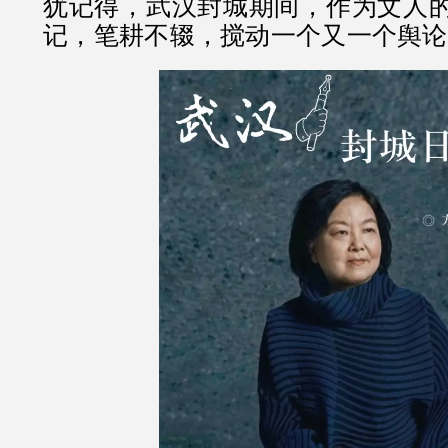
犹记得，武汉封城期间，作为文人
记，笔耕不辍，搅动一个又一个舆论