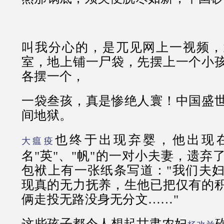
叫我分心的，是兀见网上一视频，
室，地上铺一尸袋，先摆上一个小
各摆一个，
一袋叁孩，真是惨绝人寰！中国盛
间地狱。
也终于出现弃婴，他出现
大瘟疫
名"英"、"帆"的一对小夫妻，遗弃
包袱上有一张纸条写道："我们夫
现真的无力抚养，生他已把仅有的
俩走投无路没身无分文……"
这些孩子都令人想起甘肃农妇