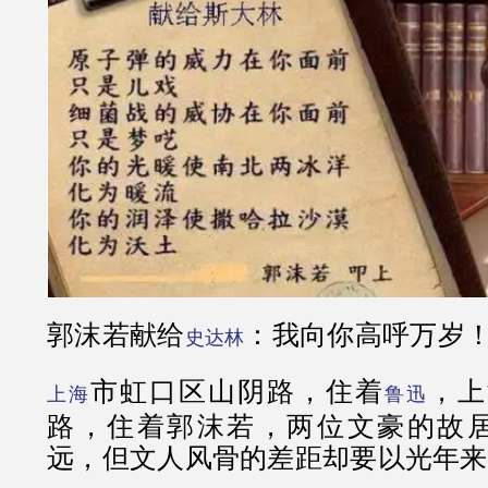
郭沫若献给
：我向你高呼万岁
史达林
市虹口区山阴路，住着
，上
上海
鲁迅
路，住着郭沫若，两位文豪的故居
远，但文人风骨的差距却要以光年来