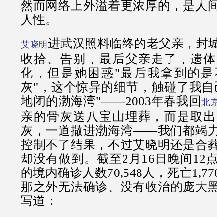
然而网络上外溢着更浓厚的，是人
人性。
进武汉照料临终的老父亲，封
艾晓明
收拾、告别，最后父亲走了，遗体
化，但是她困惑"最后我拿到的是
灰"，这个惊异的细节，触碰了我自
地闭的渤海湾"——2003年春我回
北
亲的骨灰送八宝山埋葬，而是取出
灰，一道撒进渤海湾——我们都竭
控制不了结果，不过艾晓明还是合
却没有做到。截至2月16日晚间12
的境内确诊人数70,548人，死亡1,
那之外无法确诊、没有收治的庞大
写道：