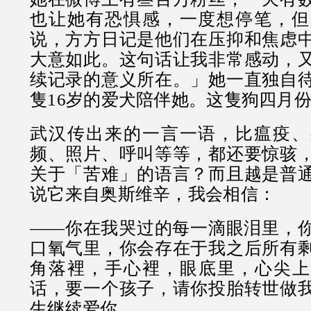
也让她有恐惧感，一度想停笔，但
说，方方日记是他们在压抑和焦虑
大意如此。这句话让我非常感动，
续记录的意义所在。」她一直独自
隻16岁的爱犬陪伴她。这隻狗四月
武汉传出来的一言一语，比瘟疫、
频、照片、呼叫等等，都还要惊骇
关于「苦难」的语言？而且越是普
说它来自奥斯维辛，我会相信：
——你在我哭过的每一滴眼泪里，
口氧气里，你会存在于我之后所有
角落裡，手心裡，眼底里，心尖上
话，要一个孩子，请你投胎转世做
生继续爱你……