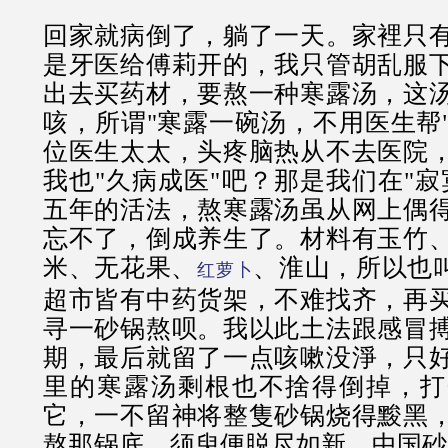
回家就病倒了，躺了一天。家裡只
是牙医给傅莉开的，我只管胡乱服
出去买药材，要熬一种寒露汤，这
咳，所谓"寒露一碗汤，不用医生帮
位医生太太，头疼脑热从不去医院
我也"久病成医"吧？那是我们在"寂
五年的活法，熬寒露汤虽从网上偶
忘不了，倒成养生了。材料有玉竹
米、无花果、
、淮山，所以也叫
红萝卜
超市皆有中药货架，不难找齐，再
寻一砂锅熬呗。我以此土法跟感冒
期，最后就留了一点咳嗽没淨，只
里的寒露汤剩根也不捨得倒掉，打
它，一不留神将整隻砂锅烧得黢黑
熬那锅底，须臾便脱尽如新，中国砂