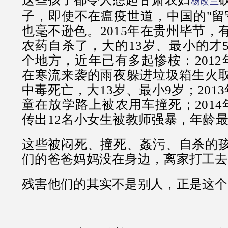
杨改兰
子，即使不在瘟疫世道，中国的"留
也毫不逊色。2015年在贵州毕节，
农药自杀了，大的13岁、最小的才
个地方，近年已有多起惨桉：2012
在寒流来袭的雨夜躲进垃圾箱生火
中毒死亡，大13岁、最小9岁；2013
童在放学路上被农用车撞死；2014
传出12名小女生被教师强暴，年龄最
这些被闷死、撞死、姦污、自杀的
们的爸爸妈妈没在身边，离家打工去
残害他们的其实不是别人，正是这个