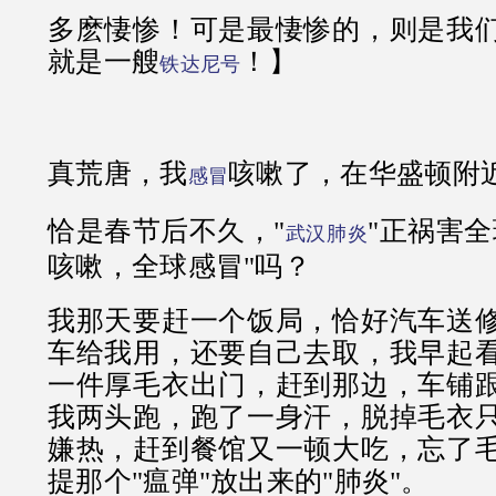
多麽悽惨！可是最悽惨的，则是我
就是一艘
！】
铁达尼号
真荒唐，我
咳嗽了，在华盛顿附
感冒
恰是春节后不久，"
"正祸害
武汉肺炎
咳嗽，全球感冒"吗？
我那天要赶一个饭局，恰好汽车送
车给我用，还要自己去取，我早起
一件厚毛衣出门，赶到那边，车铺
我两头跑，跑了一身汗，脱掉毛衣
嫌热，赶到餐馆又一顿大吃，忘了
提那个"瘟弹"放出来的"肺炎"。