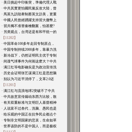
· 美日挑起中印衝突，準備代理人戰
· 中共其實更怕國民黨反攻大陸，曾
· 馬英九訪陸牽制蔡英文訪美，更重
· 中國人民曾經踴躍支持習大撒幣上
· 習共獨不准替秦檜翻案，怕甚麼?
· 另类观点，台湾还是有和平统一的
【11202】
· 中国革命100多年走回专制原点，
· 中国专制持续2000多年，靠暴力洗
· 新冷战下，仍然证明民主优于专制
· 间谍气球事件为何闹这麽大？中共
· 满江红等电影确实是为政治宣传洗
· 历史会证明张艺谋满江红是思想脑
· 别以为习近平消停了，文革2.0还
【11201】
· 满江红与流浪地球2突破不了中共
· 中共故意宣传煽动东西方比较，散
· 有关双重标准与文明巨人基督精神
· 人说富不过叁代，洗脑、愚民也是
· 给乐观的中国正在抗争民众都点个
· 专制非文明国家的悲哀，生命如草
· 世界该防的不是中国人，而是极权