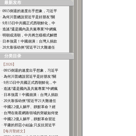
最新发布
· 0915倒退的速度出乎想象，习近平
· 為何川普總說習近平是好朋友?關
· 9月15日中共國正式西朝鮮化，中
· 造謠?還是國內及共黨專業?中網瘋
· 明朝或清朝，中共將怎樣模式解體
· 日本強震！中國崩潰：台灣人捐款
· 20大靠張幼俠?習近平21大難連任
分类目录
【2026】
· 0915倒退的速度出乎想象，习近平
· 為何川普總說習近平是好朋友?關
· 9月15日中共國正式西朝鮮化，中
· 造謠?還是國內及共黨專業?中網瘋
· 日本強震！中國崩潰：台灣人捐款
· 20大靠張幼俠?習近平21大難連任
· 中國2.2億人躺平、靜默革命？經
· 台灣在衛星網路領域的突破如何使
· 中國2.2億人躺平，靜默革命習近
· 平庸的邪惡小結論:只反抗習近平
【每月聖經文】