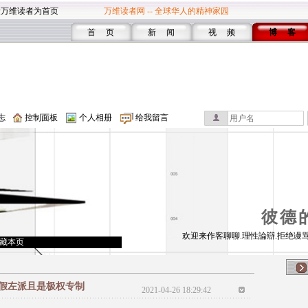
设万维读者为首页
万维读者网 -- 全球华人的精神家园
首 页
新 闻
视 频
博 客
志
控制面板
个人相册
给我留言
彼德
欢迎来作客聊聊.理性論辯.拒绝谩骂
藏本页
假左派且是极权专制
2021-04-26 18:29:42