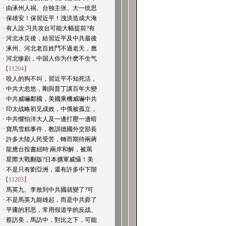
· 由涿州人祸、台独主张、大一统思
· 保雄安！保習近平！洩洪造成大淹
· 有人說:习共攻台可能大幅提前?有
· 河北水災後，給習近平及中共最後
· 涿州、河北老百姓鬥不過老天，應
· 河北惨剧，中国人你为什麽不生气
【11204】
· 咬人的狗不叫，習近平不知死活，
· 中共大忽悠，剛與普丁講百年大變
· 中共威嚇鄰國，美國乘機威嚇中共
· 印太战略初见成效，中俄被孤立，
· 中共懼怕洋大人及一邊打壓一邊暗
· 寶馬雪糕事件，教訓德國外交部長
· 許多大陸人民受苦，轉而期待兩蔣
· 龍應台投書紐時:兩岸和解，被罵
· 星際大戰翻版?日本擴軍威懾！美
· 不是只有劉亞洲，還有許多中下階
【11203】
· 馬英九、李敖到中共國就變了?可
· 不是馬英九能雄起，而是中共孬了
· 平庸的邪恶，常用假道学的反战、
· 蔡訪美，馬訪中，對比之下，可能