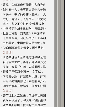
【11112】
· 震惊，白纸革命可能是中共自导自
· 别小看中共，丧事喜办是中共传统
· 习躺平「中华病毒伟大复兴」、人
· 方舟子骂错了，人命关天，张文宏
· 当下中共会不会打台湾?或是放弃
· 中国清零造成集体创伤，疫情反扑
· 世界盃梅西、刘晓波 VS 中国清零
· 【白纸革命】习近平怕了！？A4证
· 白纸革命，中国梦被人民拒绝，纽
· A4白纸革命留名青史，历史从54、
【11111】
· 听选票说话！台湾地方选举绿营怎
· 台湾蓝营大胜，蒋介石曾孙蒋万安
· 美期中选举「红潮」未现原因，民
· 迎接习皇帝新中国:一、文字狱，
· 习终身执政、拜登选举小胜，拜习
· 习近平处境类似七十年前的蒋介石
· 20大后改革开放结束，你准备好面
【11110】
· 普丁让北约活过来，习近平让美国
· 黄河水倒流了，20大最大输家是邓
· 法兰西斯福山：俄国与中国尽显大