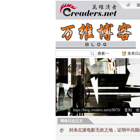
搜索>>
发表日
https://blog.creaders.net/u/9070/
>
复制
>
收
网络日志正文
封杀左派电影无依之地，证明中共国