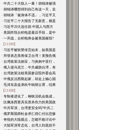
· 中共二十大惊人一幕！胡锦涛被强
· 胡锦涛哪想得到自己有这一天，韭
· 胡锦涛「被身体不适」，习近平又
· 习近平二十大报告了无新意，都是
· 习近平20大连任前:中国人与西方
· 美国炸毁台积电是最后手段，是中
· 一开战，台积电将会被美国摧毁?
【11109】
· 习近平被软禁传言始末，如美国是
· 拜登表态美将保卫台湾！美预告俄
· 台湾政策法效应，习匆匆中亚行，
· 俄入侵乌克兰，中共威胁台湾，有
· 台湾政策法桉美国参议院外委会高
· 中俄反法西斯起家，却走上轴心国
· 毛泽东及徒弟吹牛响彻云霄，结果
【11108】
· 专制者进化了，钢铁没机会炼成，
· 比佩洛西更具实质杀伤力的美国政
· 中共军演，台湾更安全吗?中共二
· 俄罗斯国师杜金求仁得仁付出悲惨
· 奇怪的大陆观点，怎都不敢讨论中
· 大陆军演常态化，台湾人到底担不