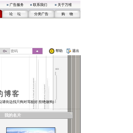
广告服务
联系我们
关于万维
论 坛
分类广告
购 物
帮助
退出
的博客
(请街边找只狗对骂较好.拒绝做狗)
我的名片