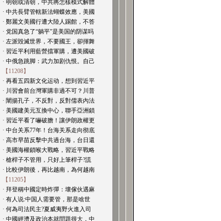
· 明朝或清朝，中共將怎樣模式解體
· 中共長臂管轄新法蝴蝶效應，美國
· 鄭麗文美國行遭大陸人踢館，不答
· 党国真急了“躺平”是美国的阴谋吗
· 左派毀滅世界，不要國王，卻揮舞
· 習近平利用藍營擋軍購，遭美國破
· 中俄急跳脚：武力加剧仇恨。自己
【11208】
· 再看五四新文化运动，想到習近平
· 川習會前台灣軍購非過不可？川普
· 闡揚孔子，不反對，反對儒表內法
· 美國建美元互換中心，聯手亞洲鎖
· 習近平看了嚇破膽！讓伊朗政權更
· 中台关系77年！台海关系走向彻底
· 高市早苗反擊中共過台海，台日還
· 美國海權鎖喉大戰略，習近平戰略
· 槍桿子不管用，只好上筆桿子?謊
· 比較伊朗後，再比越南，為何越南
【11205】
· 拜登稱中國定時炸彈：壞傢伙遇麻
· 有人说:中国人需要管，那是啥世
· 何為司法民主?夏威夷野火進入司
· 中國經濟及政治本就問題很大，中