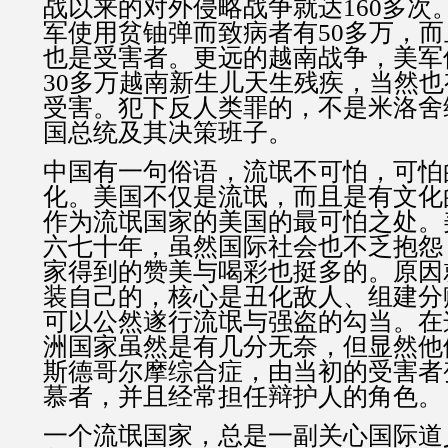
战以来的对外侵略战争就达160多次
军使用贫铀弹而致病者有50多万，
也是受害者。更远的越南战争，美军
30多万越南新生儿天生残疾，当然
受害。犯下反人类罪的，不是米洛舍
国总统及其决策班子。
中国有一句俗语，流氓不可怕，可怕
化。美国不仅是流氓，而且是有文化
作为流氓国家的美国的最可怕之处。
六七十年，虽然国际社会也不乏抱怨
家得到的赞美与喝彩也挺多的。原因
装自己的，核心是丑化敌人、组建分
可以公然遂行流氓与强盗的勾当。在
洲国家虽然是有几分无奈，但显然他
斯德哥尔摩综合症，由当初的受害者
慕者，并且经常担任辩护人的角
一个流氓国家，总是一副关心国际道