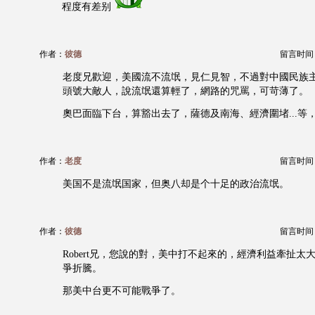
程度有差别
作者：
彼德
留言时间：20
老度兄歡迎，美國流不流氓，見仁見智，不過對中國民族
頭號大敵人，說流氓還算輕了，網路的咒罵，可苛薄了。
奧巴面臨下台，算豁出去了，薩德及南海、經濟圍堵...等
作者：
老度
留言时间：20
美国不是流氓国家，但奥八却是个十足的政治流氓。
作者：
彼德
留言时间：20
Robert兄，您說的對，美中打不起來的，經濟利益牽扯太
爭折騰。
那美中台更不可能戰爭了。