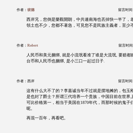
作者：
彼德
留言时间：20
西岸兄，您倒是樂觀開朗，中共連南海也丟掉快一半了，
領土也不少，您都不著急，可見您不是民族主義者，至少
作者：
Robert
留言时间：20
人民币和美元捆绑, 就是小流氓看准了谁是大流氓, 要赔都赔,
台币和人民币也捆绑, 是小三口一起过日子.
作者：西岸
留言时间：20
这有什么大不了的？李嘉诚当年不过就是摆地摊的，包玉
是也封了爵士？所谓三代培养一个贵族，中国目前在世界
可比价格第一，相当于美国在1870年代，而那时候的鬼子
呢。
再混一百年，再看吧。