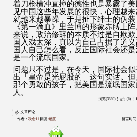
着刀枪横冲直撞的德性也是暴露了美
见中国这些年发展的很快，心理越来
就越来越暴躁，于是扯下绅士的伪装
《第一滴血》里兰博的形象赤膊上阵
来说，政治修辞的本质不过是自欺欺
国入戏太深，真以为自己占据了道义
国人自己怎么看，反正国际社会还是
是一个流氓国家。
问题只不过是，在今天，国际社会似
出「皇帝是光屁股的」这句实话。但
那个勇敢的孩子，把美国是流氓国家
人。
浏览(3369)
(6)
文章评论
作者：
秋念11
回复
老度
留言时间：20