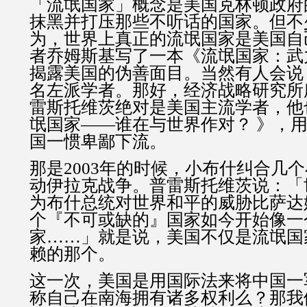
「流氓国家」概念是美国克林顿政府
抹黑并打压那些不听话的国家。但不
为，世界上真正的流氓国家是美国自
者乔姆斯基写了一本《流氓国家：武
揭露美国的伪善面目。当然有人会说
名左派学者。那好，经济战略研究所
雷斯托维茨绝对是美国主流学者，他
氓国家——谁在与世界作对？ 》，
国一惯卑鄙下流。
那是2003年的时候，小布什纠合几
动伊拉克战争。普雷斯托维茨说：「
为布什总统对世界和平的威胁比萨达
个『不可或缺的』国家如今开始像一
家……」就是说，美国不仅是流氓国
赖的那个。
这一次，美国是用国际法来将中国一
称自己在南海拥有诸多权利么？那我