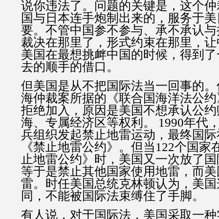
说你违法了。问题的关键是，这个仲
国与日本连手炮制出来的，服务于美
要。不管中国参不参与、承不承认与
裁决在那里了，形式约束在那里，让
美国在最想挑衅中国的时候，得到了
去的顺手的借口。
但美国是从不把国际法当一回事的。
海仲裁案所据的《联合国海洋法公约
拒绝加入，原因是美国不想承认公约
海、专属经济区等权利。 1990年代
兵组织发起禁止地雷运动，最终国际
《禁止地雷公约》。但当122个国家
止地雷公约》时，美国又一次放了国
等于是禁止其他国家使用地雷，而美
雷。时任美国总统克林顿认为，美国
同，不能被国际法束缚住了手脚。
有人说，对于国际法，美国采取一种