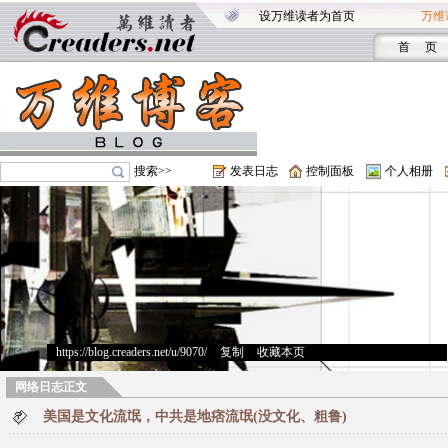
设万维读者为首页
万维
首 页
搜索>>
发表日志
控制面板
个人相册
https://blog.creaders.net/u/9070/
>
复制
>
收藏本页
网络日志正文
美国是文化流氓，中共是地痞流氓(没文化、粗鲁)