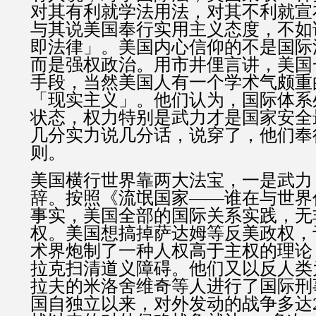
对其有利就学法用法，对其不利就宣
与其说美国奉行实用主义态度，不如
即法律」。美国内心信仰的不是国际
而是强权政治。用市井俚言讲，美国
手段，当然美国人有一个学术气颇重
「现实主义」。他们认为，国际体系
状态，权力特别是武力才是国家安全
几分实力说几分话，说穿了，他们奉
则。
美国横行世界靠两大法宝，一是武力
辞。按照《流氓国家——谁在与世界
事实，美国全部的国际关系实践，无
权。美国想搞掉萨达姆等反美政权，
术界炮制了一种人权高于主权的理论
拉克扫清道义障碍。他们又以反人类
拉夫的米洛舍维奇等人进行了国际刑
国自独立以来，对外发动的战争多达2