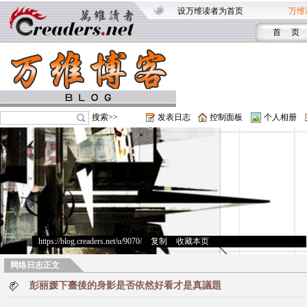
设万维读者为首页
万维
首 页
搜索>>
发表日志
控制面板
个人相册
https://blog.creaders.net/u/9070/
>
复制
>
收藏本页
网络日志正文
彭丽媛下臺後的身影是否依然好看才是真議題