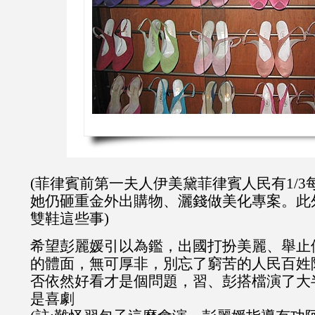
(菲律賓前第一夫人伊美黛菲律賓人民有1/3
她仍砸重金外出購物、灑錢做美化專案。此外
雙鞋這些事)
希望彭麗媛引以為鑑，出國打扮美麗、舉止
的體面，無可厚非，別忘了窮苦的人民百姓
否依然好看才是個問題，習、彭搭檔演了大
是喜劇