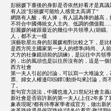
彭丽媛下臺後的身影是否依然好看才是真議
有人說”彭丽媛可能给人感觉太高调了”
網路有人酸，有人捧，有人認為捧的越高，
不符合中國傳統女人主內、低調的價值觀…
彭麗媛的確跟最近的幾位中共領導人(胡錙、
人，都不太一樣
演藝歌星出身的彭麗媛相對比較之下，是比
是西方民主國家第一夫人的標準(時尚、人
大方的社像鏡頭前的訓練)，是以往中共領
的，出的風頭也是以往所沒有的，這是一個
西方社會
第一夫人引起的討論，可以寫一大堆論文，
票、婦女人權邉印⑸鐣動掛勾來討論，而
了。
套句官方說法，中國也進入21世紀社會主
新社會是否容許新的第一夫人(上任2年多了
象表現呢?都有待專家學者或官方，做出新
改革路線還是保守路線?請各位看官:敬請期