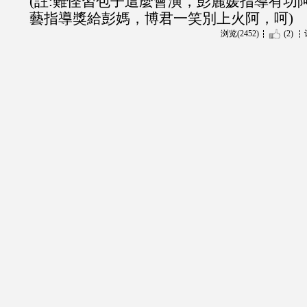
(註:難怪習包子這麼會演，彭麗媛指導有功
藝指導獎給彭媽，博君一笑別上火阿，呵)
浏览(2452)
(2)