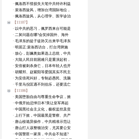
· 佩洛西不惜损失大笔中共特许利益
· 裴洛西旋风，增加台湾国际地位，
· 佩洛西旋风，从心理学、医学诊治
【11107】
· 以中共的恶习，佩罗西来台可能是
· 二舅问题在哪?会笑掉国外、海外
· 毛泽东的徒子徒孙又出来学毛泽东
· 明居正:裴洛西访台，打台湾牌施
· 放心，彭姵奥如果选上总统，中共
· 大陆人民目前困难只是重演起初，
· 安倍被刺杀身亡，日本年轻人也开
· 胡耀邦、赵紫阳等爱国其实不民主
· 为安倍死叫好，专制必愚民、洗脑
· 千里马倪匡遇不到伯乐，还要流亡
【11106】
· 美国堕胎自由与尊重生命争议，掀
· 中俄开始忌惮日本?美让皇军再起
· 中国黑社会主义化，极权监控及贫
· 上行下效，中国最黑是警察、共产
· 唐山桉诡异操作，中共精准示范让
· 唐山打人该整顿治安，尤其要公安
· 中国警匪一家亲，中共会不知道?