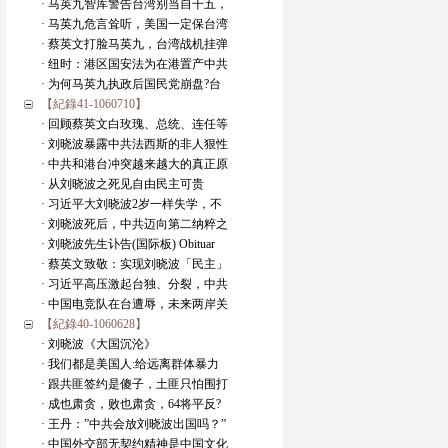
· 马英九智库警告台湾别当自干五，
· 马英九危言耸听，美国一定保台湾
· 蔡英文打脸马英九，台湾战机挂弹
· 纽时：港区国安法为在港置产中共
· 为何马英九执政后国民党崩盘?台
【紀錄41-1060710】
· 回顾蔡英文白玫瑰、总统、连任等
· 刘晓波暴露中共法西斯的非人狠性
· 中共和港台冲突越来越大的真正原
· 从刘晓波之死见自由民主可贵
· 习近平大刘晓波2岁一样失学，不
· 刘晓波死后，中共迈向第二纳粹之
· 刘晓波先生讣告(国际板) Obituar
· 蔡英文致敬：实现刘晓波「民主」
· 习近平高压激起台独、分裂，中共
· 中国电竞队在台遭辱，未来两岸关
【紀錄40-1060628】
· 刘晓波《大国沉沦》
· 我们都是美国人:给远离群体暴力
· 跟共匪签约是傻子，土匪只怕围打
· 成也肃贪，败也肃贪，64将平反?
· 王丹：”中共会放刘晓波出国吗？”
· 中国外交部无契约精神是中国文化