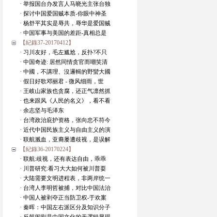
· 举报国台办发言人马晓光主张台独
· 探讨中国爱国贼本质-你眼中神圣
· 杨舒平其实是辱共，辱华是爱国贼
· 中国军事与美国的差距-真相总是
【紀錄37-20170412】
· 习川友好，毛左尴尬，反扑?不只
· 中国奇迹: 居然同情贪官而嘲笑清
· 中國，不講理、沒邏輯的野蠻大國
· 假日好歌邓丽君 - 微风细雨，世
· 王岐山家族也贪腐，还正气凛然抓
· 也来跟风《人民的名义》，看不看
· 余志坚与毛泽东
· 台湾政治庇护资格，张向忠不符今
· 近代中国民族主义与自由主义的演
· 联航溅血，亚裔屡遭歧视，是误解
【紀錄36-20170224】
· 联航:歧视，还有表达自由，乖乖
· 川普研究:看习大大如何被川普耍
· 大陆需要文明进程表，非两岸统一
· 台湾人李明哲被捕，对比中国法治
· 中国人被剥夺正当防卫权-于欢案
· 秦晖：中国左右派区分及知识分子