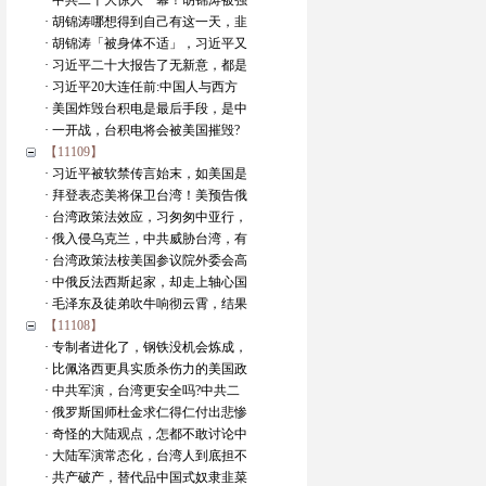
· 中共二十大惊人一幕！胡锦涛被强
· 胡锦涛哪想得到自己有这一天，韭
· 胡锦涛「被身体不适」，习近平又
· 习近平二十大报告了无新意，都是
· 习近平20大连任前:中国人与西方
· 美国炸毁台积电是最后手段，是中
· 一开战，台积电将会被美国摧毁?
【11109】
· 习近平被软禁传言始末，如美国是
· 拜登表态美将保卫台湾！美预告俄
· 台湾政策法效应，习匆匆中亚行，
· 俄入侵乌克兰，中共威胁台湾，有
· 台湾政策法桉美国参议院外委会高
· 中俄反法西斯起家，却走上轴心国
· 毛泽东及徒弟吹牛响彻云霄，结果
【11108】
· 专制者进化了，钢铁没机会炼成，
· 比佩洛西更具实质杀伤力的美国政
· 中共军演，台湾更安全吗?中共二
· 俄罗斯国师杜金求仁得仁付出悲惨
· 奇怪的大陆观点，怎都不敢讨论中
· 大陆军演常态化，台湾人到底担不
· 共产破产，替代品中国式奴隶韭菜