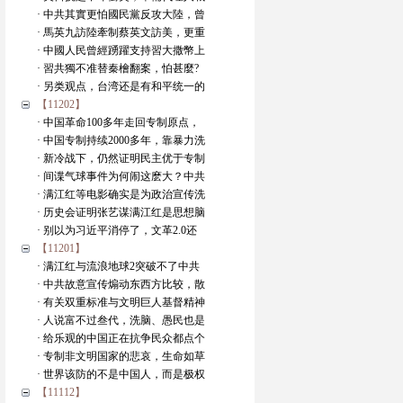
· 中共其實更怕國民黨反攻大陸，曾
· 馬英九訪陸牽制蔡英文訪美，更重
· 中國人民曾經踴躍支持習大撒幣上
· 習共獨不准替秦檜翻案，怕甚麼?
· 另类观点，台湾还是有和平统一的
【11202】
· 中国革命100多年走回专制原点，
· 中国专制持续2000多年，靠暴力洗
· 新冷战下，仍然证明民主优于专制
· 间谍气球事件为何闹这麽大？中共
· 满江红等电影确实是为政治宣传洗
· 历史会证明张艺谋满江红是思想脑
· 别以为习近平消停了，文革2.0还
【11201】
· 满江红与流浪地球2突破不了中共
· 中共故意宣传煽动东西方比较，散
· 有关双重标准与文明巨人基督精神
· 人说富不过叁代，洗脑、愚民也是
· 给乐观的中国正在抗争民众都点个
· 专制非文明国家的悲哀，生命如草
· 世界该防的不是中国人，而是极权
【11112】