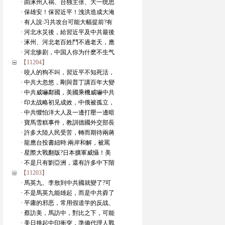
· 由涿州人祸、台独主张、大一统思
· 保雄安！保習近平！洩洪造成大淹
· 有人說:习共攻台可能大幅提前?有
· 河北水災後，給習近平及中共最後
· 涿州、河北老百姓鬥不過老天，應
· 河北惨剧，中国人你为什麽不生气
【11204】
· 咬人的狗不叫，習近平不知死活，
· 中共大忽悠，剛與普丁講百年大變
· 中共威嚇鄰國，美國乘機威嚇中共
· 印太战略初见成效，中俄被孤立，
· 中共懼怕洋大人及一邊打壓一邊暗
· 寶馬雪糕事件，教訓德國外交部長
· 許多大陸人民受苦，轉而期待兩蔣
· 龍應台投書紐時:兩岸和解，被罵
· 星際大戰翻版?日本擴軍威懾！美
· 不是只有劉亞洲，還有許多中下階
【11203】
· 馬英九、李敖到中共國就變了?可
· 不是馬英九能雄起，而是中共孬了
· 平庸的邪恶，常用假道学的反战、
· 蔡訪美，馬訪中，對比之下，可能
· 美日挑起中印衝突，準備代理人戰