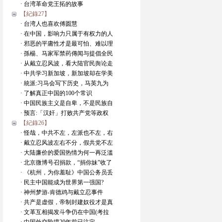
· 台湾革命党王拓的故事
【紀錄27】
· 台湾人也喜欢傅圆慧
· 在中国，影响力只属于有权力的人
· 邪恶的平庸性才是最可怕、难以理
· 孫楊、马家军禁药傳闻与提倡全民
· 从戴立忍风波，看大陆官民舆论走
· 中共学习新加坡，新加坡却在学美
· 統派:习马会写下历史，马英九为
· 了解真正中国的100个常识
· 中国民族主义是自卑，不是民族自
· 预言:「汉奸」打败共产党等政权
【紀錄26】
· 怪哉，中共不左，左派也不左，右
· 戴立忍风波左右不分，假共党不左
· 大陆廉价的爱国热情为何一再泛滥
· 北京微博号召捐款，“捐你妹”收了
· 《杭州，为你羞耻》中国公务员丢
· 民主中国能成为世界第一强国?
· 神州梦游-肯德鸡与戴立忍事件
· 共产是虚假，帝制封建奴役才是真
· 文革互相揭发斗争仍在中国(考拉