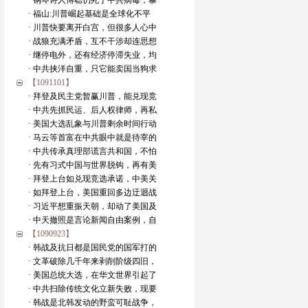
· 钢琴诗人傅聪仍死于中共病毒，暴
· 福山:川普崛起基础是全球化不平
· 川普快要离开白宫，但很多人心中
· 战狼充满矛盾，互不干涉却连思想
· 继停电外，还有经济停滞失业，均
· 中共挟洋自重，只它能卖国当狗求
【1091101】
· 拜登及民主党暂赢川普，能兑现竞
· 中共先抓民运、后人权律师，再私
· 美国大选乱象与川普剩余时间行动
· 马云等首富在中共眼中就是待宰的
· 中共传承真理部谎言共和国，不怕
· 先有习式中国与世界脱钩，再有美
· 拜登上台如兑现竞选承诺，中美关
· 如拜登上台，美国重回多边迂迴战
· 习近平想重振天朝，却动了美国及
· 中天撤照是言论新闻自由案例，自
【1090923】
· 韩战及抗日都是国民党的国军打的
· 文革破除几千年来剥削阶级四旧，
· 美国总统大选，在华文世界引起了
· 中共扫除传统文化立新失败，现要
· 韩战是北韩发动的野蛮可耻战争，