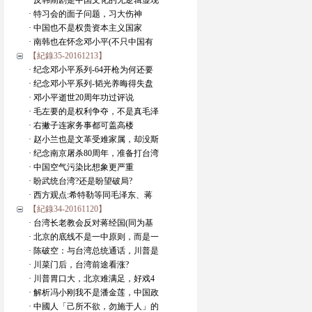
· 反韩闹剧是中国文化的无逻辑显现
· 特习会的面子问题，习大伤神
· 中国也不是权贵资本主义国家
· 南韩也在怀念邓小平(不只中国有
【紀錄35-20161213】
· 纪念邓小平系列-64开枪为何还要
· 纪念邓小平系列-韬光养晦得失盘
· 邓小平逝世20周年功过评说
· 毛左要的是权利争夺，不是真毛泽
· 右撇子连家务事都可盖高楼
· 赵小兰也是文革受难家属，却没斯
· 纪念南京屠杀80周年，准备打台湾
· 中国空气污染比想象更严重
· 盼武统台湾?还是盼望破局?
· 西方观点:希特勒等同毛泽东、蒋
【紀錄34-20161120】
· 台湾长老教会反对蒋经国(同为基
· 北京的底线不是一中原则，而是一
· 陈破空：与台湾总统通话，川普是
· 川菜门后，台湾前途看涨?
· 川普胃口大，北京难满足，好戏4
· 解析冯小刚我不是潘金莲，中国政
· 中國人「己所不欲，勿施于人」的