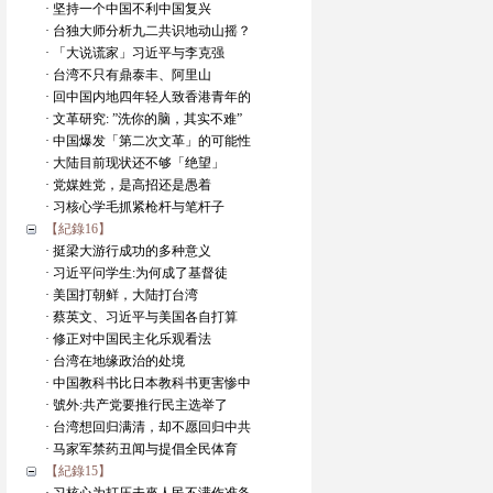
· 坚持一个中国不利中国复兴
· 台独大师分析九二共识地动山摇？
· 「大说谎家」习近平与李克强
· 台湾不只有鼎泰丰、阿里山
· 回中国内地四年轻人致香港青年的
· 文革研究: ”洗你的脑，其实不难”
· 中国爆发「第二次文革」的可能性
· 大陆目前现状还不够「绝望」
· 党媒姓党，是高招还是愚着
· 习核心学毛抓紧枪杆与笔杆子
【紀錄16】
· 挺梁大游行成功的多种意义
· 习近平问学生:为何成了基督徒
· 美国打朝鲜，大陆打台湾
· 蔡英文、习近平与美国各自打算
· 修正对中国民主化乐观看法
· 台湾在地缘政治的处境
· 中国教科书比日本教科书更害惨中
· 號外:共产党要推行民主选举了
· 台湾想回归满清，却不愿回归中共
· 马家军禁药丑闻与提倡全民体育
【紀錄15】