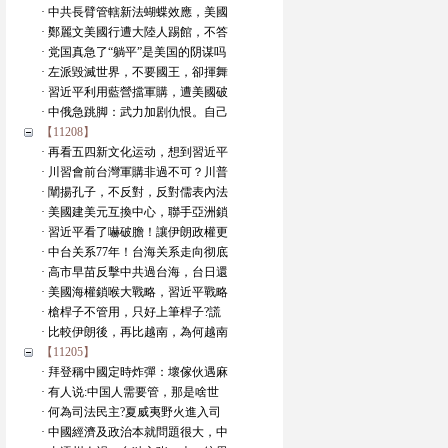
· 中共長臂管轄新法蝴蝶效應，美國
· 鄭麗文美國行遭大陸人踢館，不答
· 党国真急了“躺平”是美国的阴谋吗
· 左派毀滅世界，不要國王，卻揮舞
· 習近平利用藍營擋軍購，遭美國破
· 中俄急跳脚：武力加剧仇恨。自己
【11208】
· 再看五四新文化运动，想到習近平
· 川習會前台灣軍購非過不可？川普
· 闡揚孔子，不反對，反對儒表內法
· 美國建美元互換中心，聯手亞洲鎖
· 習近平看了嚇破膽！讓伊朗政權更
· 中台关系77年！台海关系走向彻底
· 高市早苗反擊中共過台海，台日還
· 美國海權鎖喉大戰略，習近平戰略
· 槍桿子不管用，只好上筆桿子?謊
· 比較伊朗後，再比越南，為何越南
【11205】
· 拜登稱中國定時炸彈：壞傢伙遇麻
· 有人说:中国人需要管，那是啥世
· 何為司法民主?夏威夷野火進入司
· 中國經濟及政治本就問題很大，中