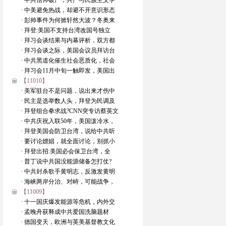
· 中共信仰破产，共产与民族主义学
· 中美避免热战，却避不开意识形态
· 彭帅事件为何掀轩然大波？冬奥来
· 拜登:美国不支持台湾改国号独立
· 拜习会谈结果与内幕评析，双方都
· 拜习会谈之际，美国会议员拜访台
· 中共黑道化催生社会恶质化，社会
· 拜习会11月中旬一触即发，美国出
【11010】
· 美军驻台不是问题，说出来才伤中
· 民主是选举数人头，拜登为民调及
· 拜登组合拳求战?CNN突专访蔡英文
· 中共庆祝入联50年，美国泼冷水，
· 拜登美国会防卫台湾，说给中共听
· 要讨论嫖娼，就全面讨论，别抓小
· 拜登出招:美国必会保卫台湾，全
· 普丁说中共国没能源储备怎打仗?
· 中共封杀歌手黄明志，反激发黄明
· 海峡两岸分治、对峙，可能战争，
【11009】
· 十一国庆爆发能源等危机，内外交
· 孟晚舟获释成中共爱国洗脑题材
· 德国变天，欧洲与英美基督教文化