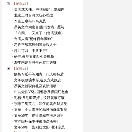
【紀錄23】
· 美国沈大伟:「中国崛起」隐藏内
· 北京正对台湾大玩心理战
· 21富士康与19马克思
· 蔡英文六四发言(脸书发表): 愿与
· 「六四」，又来了！(台湾观点)
· 台湾人看”杨绛百年孤独”
· 习近平续高压64等异议人士
· 越共可以，中共不行?
· 研究:蔡英文崛起相关视频
· 30年内是台湾生死存亡关键
【紀錄22】
· 解析习近平等知青一代人格特质
· 文革极致骗术:以造反方式效忠
· 蔡英文就职典礼及表演活动
· 中共党性VS法国邪教及俄国紅色食
· 毛粉:反毛即汉奸，汉奸就该打该
· 別忘了馬英九，卸任前馬自我搞笑
· 文革，个人崇拜的精神病群体案例
· 文革50年，伤痕潜藏在潜意识里
· 雷洋因环保事件被预谋杀害?
· 文革50年，告别红太阳(毛泽东思