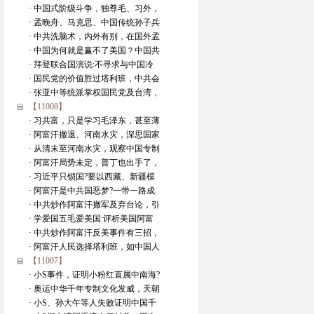
· 中国式阶级斗争，独尊毛、习外，
· 孟晚舟、马克思、中国传统孙子兵
· 中共洗脑术，内外有别，在国外孟
· 中国为何就是赢不了美国？中国共
· 拜登联合国演说:不寻求与中国冷
· 国民党的价值胜过塔利班，中共会
· 张亚中等统派掌权国民党及台湾，
【11008】
· 习共富，只是学习毛泽东，甚至薄
· 阿富汗撤退、河南水灾，深思国家
· 从清末至河南水灾，观察中国专制
· 阿富汗局势未定，普丁也出手了，
· 习近平只锁国?要以西藏、新疆模
· 阿富汗是中共国恶梦?一带一路成
· 中共炒作阿富汗撤军及弃台论，引
· 学爱国五毛爱美国:评析美国阿富
· 中共炒作阿富汗反美事件有三招，
· 阿富汗人民选择塔利班，如中国人
【11007】
· 小S事件，证明小粉红直属中南海?
· 奥运中华千年专制文化发威，天朝
· 小S、孙大午等人失败证明中国千