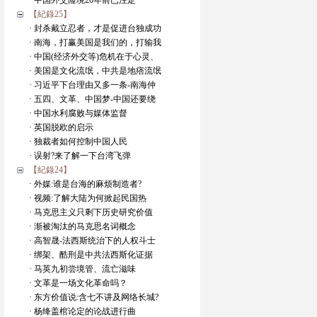
· 中国外交险境20年前已注定
【紀錄25】
· 封杀戴立忍者，才是促进台独成功
· 南海，打赢美国是我们的，打输我
· 中国(经济外交等)危机在于心灵、
· 美国是文化流氓，中共是地痞流氓
· 习近平下台理由又多一条-南海仲
· 五四、文革、中国梦-中国还要绕
· 中国水利腐败与媒体监督
· 英国脱欧的启示
· 独裁者如何控制中国人民
· 误射?来了解一下台湾飞弹
【紀錄24】
· 外媒:谁是台海的麻烦制造者?
· 视频:了解大陆为何掀起民国热
· 马克思主义只剩下历史研究价值
· 渐被淘汰的马克思名词概念
· 高智晟-法西斯统治下的人权斗士
· 绑架、酷刑是中共法西斯化证据
· 马英九初尝境管、流亡滋味
· 文革是一场文化革命吗？
· 东方价值说:含七不讲及网络长城?
· 杨绛盖棺论定的论战进行曲