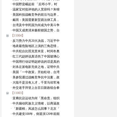
· 中国野蛮崛起前 「后邓小平」时
· 温家宝对批评他的人宽容吗？朱镕
· 美国科技战略竞争的前沿与边界，
· 戴琪：美国需要新贸易法律工具，
· 台湾及中华民国为何成为中美斗争
· 中国又成类清末极权锁国之势，台
【11004】
· 反习势力中共20大决战，习近平中
· 地表最危险地区上演的三角恋情，
· 中共犯台比照克里米亚，时间冬奥
· 红三代赵婷说真话伤了中国玻璃心
· 中国用行动证明赵婷说的话是真的
· 封杀左派电影无依之地，证明中共
· 美国「一中政策」开始松动，台湾
· 美参院通过战略竞争抗中法案，政
· 大陆不是没有人才，千里马却常淹
· 外交老手拜登上台百日新政组合拳
【11003】
· 亚裔抗议运动为何「黑命贵」组织
· 中共煽动民族主义情绪，以商逼政
· 「新疆棉」风波怎么回事？北京「
· 中共建党100年，倒退演120年前闹