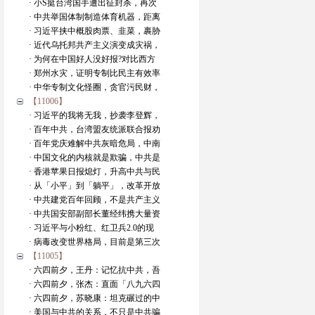
· 小S挺台湾国手遭出征封杀，再次
· 中共举国体制制造体育机器，距离
· 习近平挟中概股肉票、韭菜，裹胁
· 近代乌托邦共产主义演变成灾祸，
· 为何在中国好人没好报?对比西方
· 郑州水灾，证明专制比民主有效率
· 中华专制文化怪圈，贪官污民财，
【11006】
· 习近平的我将无我，抄袭李登辉，
· 百年中共，台湾盟友统派联合报劝
· 百年党庆难解中共灰暗危局，中南
· 中国文化的内核就是欺骗，中共是
· 香港苹果日报熄灯，升高中共与民
· 从「小平」到「躺平」，改革开放
· 中共建党百年回顾，不是共产主义
· 中共国安部副部长董经纬携大量资
· 习近平与小粉红、红卫兵2.0的现
· 病毒改变世界格局，目前是第三次
【11005】
· 六四前夕，王丹：记忆抗中共，吾
· 六四前夕，张杰：直面「八九六四
· 六四前夕，苏晓康：坦克碾过的中
· 美国与中共的关系，不只是中共骗