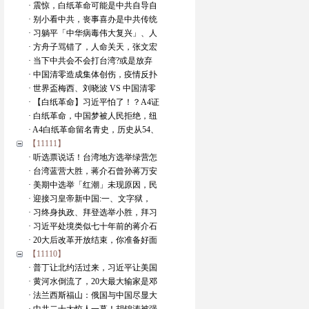
· 震惊，白纸革命可能是中共自导自
· 别小看中共，丧事喜办是中共传统
· 习躺平「中华病毒伟大复兴」、人
· 方舟子骂错了，人命关天，张文宏
· 当下中共会不会打台湾?或是放弃
· 中国清零造成集体创伤，疫情反扑
· 世界盃梅西、刘晓波 VS 中国清零
· 【白纸革命】习近平怕了！？A4证
· 白纸革命，中国梦被人民拒绝，纽
· A4白纸革命留名青史，历史从54、
【11111】
· 听选票说话！台湾地方选举绿营怎
· 台湾蓝营大胜，蒋介石曾孙蒋万安
· 美期中选举「红潮」未现原因，民
· 迎接习皇帝新中国:一、文字狱，
· 习终身执政、拜登选举小胜，拜习
· 习近平处境类似七十年前的蒋介石
· 20大后改革开放结束，你准备好面
【11110】
· 普丁让北约活过来，习近平让美国
· 黄河水倒流了，20大最大输家是邓
· 法兰西斯福山：俄国与中国尽显大