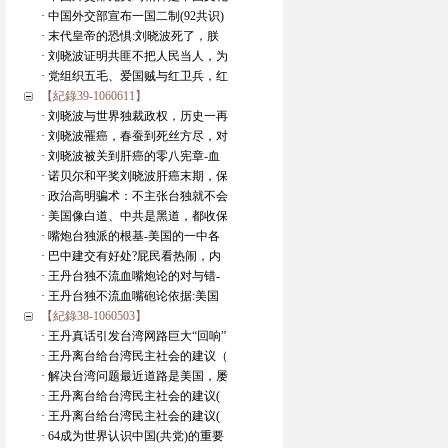
· 中国外交部宣布一国二制(92共识)
· 末代皇帝的恐惧:刘晓波死了，朕
· 刘晓波证明共匪不把人民当人，为
· 党组织五毛、爱国贼与红卫兵，红
【紀錄39-1060611】
· 刘晓波与世界独裁政权，历史一再
· 刘晓波罹癌，春蚕到死丝方尽，对
· 刘晓波被关到肝癌的零八宪章-血
· 诺贝尔和平奖刘晓波肝癌末期，保
· 政治高明骗术：不主张台独就不会
· 美国像白道、中共是黑道，都收保
· 嘴炮台独派的根基-美国的一中各
· 巴中建交有好处?屁民看热闹，内
· 王丹台独不流血嘴炮论的对与错-
· 王丹台独不流血嘴砲论依据:美国
【紀錄38-1060503】
· 王丹真话引发台湾网路巨大“回响”
· 王丹离台给台湾民主社会的建议（
· 解决台湾问题最近道路是美国，屡
· 王丹离台给台湾民主社会的建议(
· 王丹离台给台湾民主社会的建议(
· 64成为世界认识中国(共党)的重要