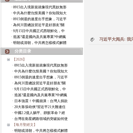
· 0915出入境新規就像現代黑奴無形
· 中共為什麼仇恨美國？你知我知大
· 0915倒退的速度出乎想象，习近平
· 為何川普總說習近平是好朋友?關
· 9月15日中共國正式西朝鮮化，中
· 造謠?還是國內及共黨專業?中網瘋
习近平大阅兵: 我
· 明朝或清朝，中共將怎樣模式解體
分类目录
【2026】
· 0915出入境新規就像現代黑奴無形
· 中共為什麼仇恨美國？你知我知大
· 0915倒退的速度出乎想象，习近平
· 為何川普總說習近平是好朋友?關
· 9月15日中共國正式西朝鮮化，中
· 造謠?還是國內及共黨專業?中網瘋
· 日本強震！中國崩潰：台灣人捐款
· 20大靠張幼俠?習近平21大難連任
· 中國2.2億人躺平、靜默革命？經
· 台灣在衛星網路領域的突破如何使
【每月聖經文】
· 明朝或清朝，中共將怎樣模式解體