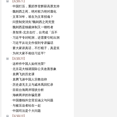
【紀錄21】
· 中国打压，重蹈李登辉获高票支持
· 魏则西之死，绝对权力绝对腐化
· 文革50年，谁在为文革招魂？
· 问责制突消失?魏则西之死究责
· 魏则西是独裁体制又一牺牲者
· 美智库-北京击打，台湾成「压不
· 习近平专封蛇洞，还需要引蛇出洞
· 习近平从论文作假到专讲骗话
· 要大家讲真话，不打棍子，真是笑
· 为何大家不相信习近平?
【紀錄20】
· 这样作中国人如何光荣?
· 北京花大钱请国际公关改善形象
· 袁腾飞的历史课
· 袁腾飞谈中国人宗教信仰
· 历史虚无主义与戚本禹回忆录
· 目前台海两岸现状分析
· 海峡两岸的诈骗竞赛
· 中国撒钱外交背后涵义与问题
· 与被压迫者站在一起
· 中国司法是个大问题
【紀錄19】