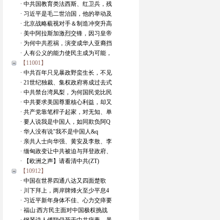
· 中共国教育类法西斯、红卫兵，残
· 习近平是毛二世治国，他的举动及
· 北京战略藐视对手＆制造冲突升高
· 美中阿拉斯加激烈交锋，因习皇帝
· 为何中共惹祸，演变成华人亚裔挡
· 人有公义的能力使民主成为可能，
【11001】
· 中共百年只见暴政野蛮生长，不见
· 21世纪独裁、集权政府将成过去式
· 中共禁台湾凤梨，为何国民党比民
· 中共要求美国尊重核心利益，却又
· 共产党靠笔桿子起家，对无知、单
· 要人说我是中国人，如同欺负阿Q
· 华人没有说"我不是中国人&q
· 亲共人士向华强、黄安及李敖、李
· 缅甸政变让中共被迫与拜登政府、
· 【欧洲之声】请看清中共(ZT)
【10912】
· 中国在世界四通八达又四面楚歌
· 川下拜上，两岸牌烽火至少平息4
· 习近平新年身体不佳、心力交瘁要
· 福山:西方民主面对中国极权挑战