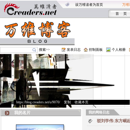
设万维读者为首页
万维
首 页
搜索>>
发表日志
控制面板
个人相册
https://blog.creaders.net/u/9070/
>
复制
>
收藏本页
我的网络日志
我的名片
驳刘学伟:东方崛