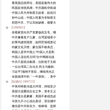
· 看美国总统辩论，美国是最伟大的
· 民国反传统风潮，中共藉机夺权成
· 中国人民为专制君主奴隶，奴役日
· 孙中山说：中国人民素为专制君主
· 邪恶中共，宁让百姓缺粮，都要大
【1090901】
· 坐着家里向共产党要饭的五毛，嘲
· 中共像暴发户土豪，台湾是端茶小
· 好莱坞虚伪现形，如同官场现形记
· 内蒙文化灭绝，蒙古国不敢表态，
· 韩国人是学中国人?中国人才是剽
· 中国人适合民主吗?台中网路论战
· 中共只是统治集团，位阶低于主权
· 一位台湾高二生论文:民主与极权-
· 习近平5项绝不答应，继续伟光正
· 全面崩溃中的「一中原则」，美中
【紀錄42-1060721】
· 中美对峙新冷战大环境，持续至少
· 美国大选重回左右之争，资本主义
· 中共侵台是豪赌，美国不参战也必
· 马英九不小心说出真话，背后捅中
· 微信是中共软实力、柏林墙、监狱