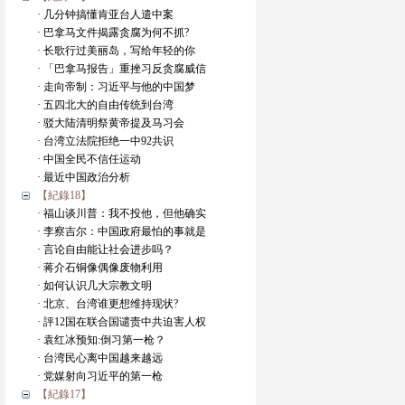
· 几分钟搞懂肯亚台人遣中案
· 巴拿马文件揭露贪腐为何不抓?
· 长歌行过美丽岛，写给年轻的你
· 「巴拿马报告」重挫习反贪腐威信
· 走向帝制：习近平与他的中国梦
· 五四北大的自由传统到台湾
· 驳大陆清明祭黄帝提及马习会
· 台湾立法院拒绝一中92共识
· 中国全民不信任运动
· 最近中国政治分析
【紀錄18】
· 福山谈川普：我不投他，但他确实
· 李察吉尔：中国政府最怕的事就是
· 言论自由能让社会进步吗？
· 蒋介石铜像偶像废物利用
· 如何认识几大宗教文明
· 北京、台湾谁更想维持现状?
· 評12国在联合国谴责中共迫害人权
· 袁红冰预知:倒习第一枪？
· 台湾民心离中国越来越远
· 党媒射向习近平的第一枪
【紀錄17】