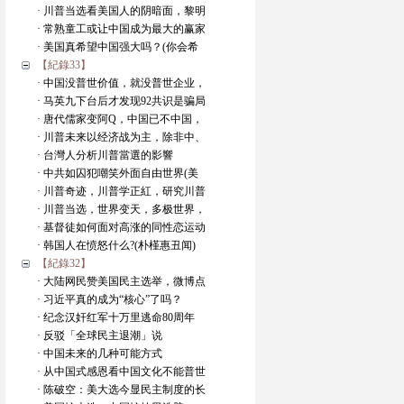
· 川普当选看美国人的阴暗面，黎明
· 常熟童工或让中国成为最大的赢家
· 美国真希望中国强大吗？(你会希
【紀錄33】
· 中国没普世价值，就没普世企业，
· 马英九下台后才发现92共识是骗局
· 唐代儒家变阿Q，中国已不中国，
· 川普未来以经济战为主，除非中、
· 台灣人分析川普當選的影響
· 中共如囚犯嘲笑外面自由世界(美
· 川普奇迹，川普学正紅，研究川普
· 川普当选，世界变天，多极世界，
· 基督徒如何面对高涨的同性恋运动
· 韩国人在愤怒什么?(朴槿惠丑闻)
【紀錄32】
· 大陆网民赞美国民主选举，微博点
· 习近平真的成为“核心”了吗？
· 纪念汉奸红军十万里逃命80周年
· 反驳「全球民主退潮」说
· 中国未来的几种可能方式
· 从中国式感恩看中国文化不能普世
· 陈破空：美大选今显民主制度的长