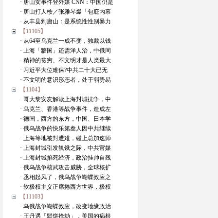
· 唐山女事件登外媒 CNN：中国仍是
· 唐山打人桉／张雅琴爆「包庇内幕
· 从丰县到唐山：是系统性性别暴力
【11105】
· 从64至乌克兰一成不变，独裁以钱
· 上海「牆国」还需洋人治，中俄同
· 精神的贫穷、不文明才是人类最大
· 习近平大位难保?中共二十大已无
· 不文明的意识形态者，处于弱势易
【1104】
· 哥大黎安友解读上海封城抗争，中
· 乌克兰、香港等战争事件，造成左
· 德国，西方的东方，中国、日本学
· 俄乌战争的快乐第叁人因中共继续
· 上海等地被封遭难，碰上总加速师
· 上海封城引发飢饿之际，中共官媒
· 上海封城掐死经济，政治挂帅自残
· 俄乌战争核武攻击威胁，全球核扩
· 丞相起风了，俄乌战争蝴蝶效应之
· 软极权主义正席捲西方世界，极权
【11103】
· 乌俄战争蝴蝶效应，改变地缘政治
· 王丹遇「鬆饼抢劫」，美国的病根