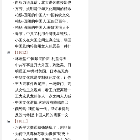
· 向权力说真话，北大退休教授郑也
· 方芳、姚明是中华文化薰陶的精緻
· 柏杨-丑陋的中国人:中国传统文化
· 柏杨-丑陋的中国人:五四已百年，
· 柏杨-丑陋的中国人:酱缸国病人不
· 春节，中共又利用台湾明星统战，
· 小国夹在大国之间生存之道，弱国
· 中国及纳粹御用文人的恶是一种什
【11012】
· 林语堂:中国最底阶层, 利益每天
· 中共军事提升大外宣，刺激美、日
· 明居正:中共对美国、日本毫无办
· 中华文化就是专制奴化文化，让你
· 王力宏事件近尾声，一场豪门、高
· 从女性主义观点，看王力宏离婚一
· 王力宏从龙的传人一夕之间人人喊
· 中国文化逻辑:灾难没有降临自己
· 颜纯钩: 我们这一代，或许看得到
· 反驳:专制是中国人民的需要一文
【11011】
· 习近平大撒币缺钱缺疯了，割韭菜
· 为何中共尊称苏联为俄爹?历史上