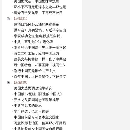
· 美国忙大选，中国忙抹黑洗脑
· 邓小平不否定毛泽东之谜—邓也是
· 蒋介石含笑九泉，不再死不瞑目
【紀錄31】
· 厘清日渐风起云涌的两岸关系
· 洪习会11月初登场，习近平亲自出
· 李安成功之道:拍电影挑战自我，
· 中共「五毛党2.0」进化版
· 本拉登说中国是世界上唯一惹不起
· 蔡英文打太极，应对中国压力
· 蔡英文与柯林顿一样，伤了中共玻
· 玩中国特色，却要国际一视同仁?-
· 别把中国问题推给共产主义
· 百年中国，上还是皇帝，下还是义
【紀錄30】
· 美国大选民调政治学研究
· 中国禁书:杨猛《陌生的中国人》
· 开水龙头爱国是愚民政策成果
· 中共异见者的反思
· 宁可贿选，也比不选好
· 中国目前是专制资本主义国家
· 习意识形态治国，偏离邓小平路线
· 中共崩盘前夕中国民众自救行动