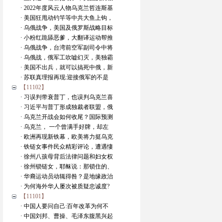
· 2022年度风云人物乌克兰哲连斯基
· 美国狂甩动钓竿等中共大鱼上钩，
· 乌俄战争，美国及俄罗斯战略目标
· 小粉红跪舔恶爹，大翻译运动帮推
· 乌俄战争，台湾前空军副司令中将
· 乌俄战，俄军工吹嘘幻灭，美独霸
· 美国不出兵，就可以搞死中俄，新
· 苏联真理报再现:迎接俄军的不是
【11102】
· 习误判带衰普丁，也误判乌克兰喜
· 习近平与普丁形成独裁者联盟，俄
· 乌克兰开战会如何收尾？国际预测
· 乌克兰， 一个曾满手好牌，却左
· 欧洲再现新铁幕，欧美将力挺乌克
· 铁链女事件民众精彩评论，遭遇悽
· 徐州八孩母背后法律问题和妇女权
· 徐州锁链女，耶稣说：那锁住的、
· 华裔运动员动辄得咎？是地缘政治
· 为何海外华人屡次被质疑忠诚度?
【11101】
· 中国人要问自己:百年改革为何不
· 中国刘邦、曹操、毛泽东腹黑兴起