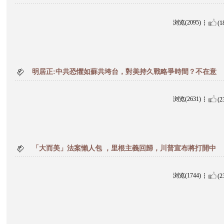
浏览(2095)
(1
明居正:中共恐懼如蘇共垮台，對美持久戰略爭時間？不在意
浏览(2631)
(2
「大而美」法案懶人包 ，里根主義回歸，川普宣布將打開中
浏览(1744)
(2