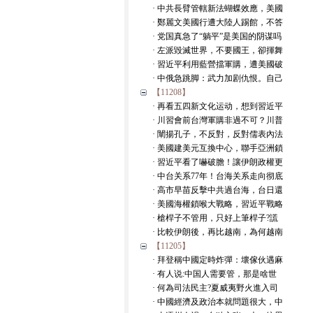
· 中共長臂管轄新法蝴蝶效應，美國
· 鄭麗文美國行遭大陸人踢館，不答
· 党国真急了“躺平”是美国的阴谋吗
· 左派毀滅世界，不要國王，卻揮舞
· 習近平利用藍營擋軍購，遭美國破
· 中俄急跳脚：武力加剧仇恨。自己
【11208】
· 再看五四新文化运动，想到習近平
· 川習會前台灣軍購非過不可？川普
· 闡揚孔子，不反對，反對儒表內法
· 美國建美元互換中心，聯手亞洲鎖
· 習近平看了嚇破膽！讓伊朗政權更
· 中台关系77年！台海关系走向彻底
· 高市早苗反擊中共過台海，台日還
· 美國海權鎖喉大戰略，習近平戰略
· 槍桿子不管用，只好上筆桿子?謊
· 比較伊朗後，再比越南，為何越南
【11205】
· 拜登稱中國定時炸彈：壞傢伙遇麻
· 有人说:中国人需要管，那是啥世
· 何為司法民主?夏威夷野火進入司
· 中國經濟及政治本就問題很大，中