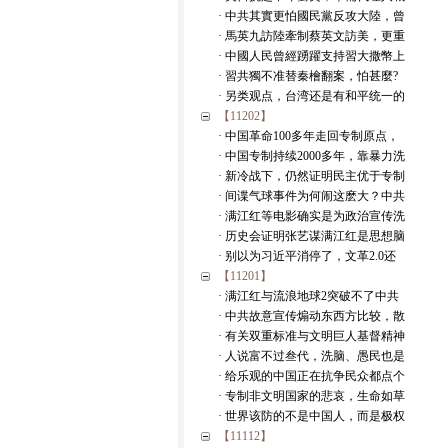
· 中共其實更怕國民黨反攻大陸，曾
· 馬英九訪陸牽制蔡英文訪美，更重
· 中國人民曾經踴躍支持習大撒幣上
· 習共獨不准替秦檜翻案，怕甚麼?
· 另类观点，台湾还是有和平统一的
【11202】
· 中国革命100多年走回专制原点，
· 中国专制持续2000多年，靠暴力洗
· 新冷战下，仍然证明民主优于专制
· 间谍气球事件为何闹这麽大？中共
· 满江红等电影确实是为政治宣传洗
· 历史会证明张艺谋满江红是思想脑
· 别以为习近平消停了，文革2.0还
【11201】
· 满江红与流浪地球2突破不了中共
· 中共故意宣传煽动东西方比较，散
· 有关双重标准与文明巨人基督精神
· 人说富不过叁代，洗脑、愚民也是
· 给乐观的中国正在抗争民众都点个
· 专制非文明国家的悲哀，生命如草
· 世界该防的不是中国人，而是极权
【11112】