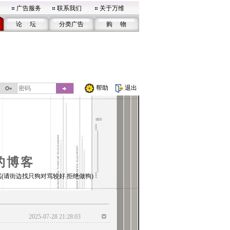
广告服务
联系我们
关于万维
论 坛
分类广告
购 物
帮助
退出
的博客
(请街边找只狗对骂较好.拒绝做狗)
2025-07-28 21:28:03