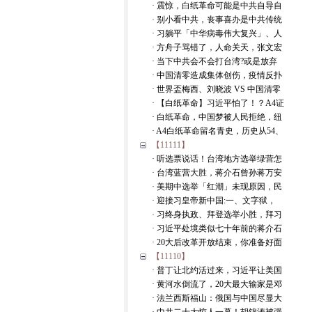
· 震惊，白纸革命可能是中共自导自
· 别小看中共，丧事喜办是中共传统
· 习躺平「中华病毒伟大复兴」、人
· 方舟子骂错了，人命关天，张文宏
· 当下中共会不会打台湾?或是放弃
· 中国清零造成集体创伤，疫情反扑
· 世界盃梅西、刘晓波 VS 中国清零
· 【白纸革命】习近平怕了！？A4证
· 白纸革命，中国梦被人民拒绝，纽
· A4白纸革命留名青史，历史从54、
【11111】
· 听选票说话！台湾地方选举绿营怎
· 台湾蓝营大胜，蒋介石曾孙蒋万安
· 美期中选举「红潮」未现原因，民
· 迎接习皇帝新中国:一、文字狱，
· 习终身执政、拜登选举小胜，拜习
· 习近平处境类似七十年前的蒋介石
· 20大后改革开放结束，你准备好面
【11110】
· 普丁让北约活过来，习近平让美国
· 黄河水倒流了，20大最大输家是邓
· 法兰西斯福山：俄国与中国尽显大