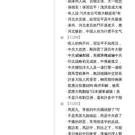
· 由涿州人祸、台独主张、大一统思
· 保雄安！保習近平！洩洪造成大淹
· 有人說:习共攻台可能大幅提前?有
· 河北水災後，給習近平及中共最後
· 涿州、河北老百姓鬥不過老天，應
· 河北惨剧，中国人你为什麽不生气
【11204】
· 咬人的狗不叫，習近平不知死活，
· 中共大忽悠，剛與普丁講百年大變
· 中共威嚇鄰國，美國乘機威嚇中共
· 印太战略初见成效，中俄被孤立，
· 中共懼怕洋大人及一邊打壓一邊暗
· 寶馬雪糕事件，教訓德國外交部長
· 許多大陸人民受苦，轉而期待兩蔣
· 龍應台投書紐時:兩岸和解，被罵
· 星際大戰翻版?日本擴軍威懾！美
· 不是只有劉亞洲，還有許多中下階
【11203】
· 馬英九、李敖到中共國就變了?可
· 不是馬英九能雄起，而是中共孬了
· 平庸的邪恶，常用假道学的反战、
· 蔡訪美，馬訪中，對比之下，可能
· 美日挑起中印衝突，準備代理人戰