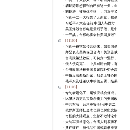
· 中共二十大惊人一幕！胡锦涛被强
· 胡锦涛哪想得到自己有这一天，韭
· 胡锦涛「被身体不适」，习近平又
· 习近平二十大报告了无新意，都是
· 习近平20大连任前:中国人与西方
· 美国炸毁台积电是最后手段，是中
· 一开战，台积电将会被美国摧毁?
【11109】
· 习近平被软禁传言始末，如美国是
· 拜登表态美将保卫台湾！美预告俄
· 台湾政策法效应，习匆匆中亚行，
· 俄入侵乌克兰，中共威胁台湾，有
· 台湾政策法桉美国参议院外委会高
· 中俄反法西斯起家，却走上轴心国
· 毛泽东及徒弟吹牛响彻云霄，结果
【11108】
· 专制者进化了，钢铁没机会炼成，
· 比佩洛西更具实质杀伤力的美国政
· 中共军演，台湾更安全吗?中共二
· 俄罗斯国师杜金求仁得仁付出悲惨
· 奇怪的大陆观点，怎都不敢讨论中
· 大陆军演常态化，台湾人到底担不
· 共产破产，替代品中国式奴隶韭菜