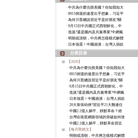
· 中共為什麼仇恨美國？你知我知大
· 0915倒退的速度出乎想象，习近平
· 為何川普總說習近平是好朋友?關
· 9月15日中共國正式西朝鮮化，中
· 造謠?還是國內及共黨專業?中網瘋
· 明朝或清朝，中共將怎樣模式解體
· 日本強震！中國崩潰：台灣人捐款
分类目录
【2026】
· 中共為什麼仇恨美國？你知我知大
· 0915倒退的速度出乎想象，习近平
· 為何川普總說習近平是好朋友?關
· 9月15日中共國正式西朝鮮化，中
· 造謠?還是國內及共黨專業?中網瘋
· 日本強震！中國崩潰：台灣人捐款
· 20大靠張幼俠?習近平21大難連任
· 中國2.2億人躺平、靜默革命？經
· 台灣在衛星網路領域的突破如何使
· 中國2.2億人躺平，靜默革命習近
【每月聖經文】
· 明朝或清朝，中共將怎樣模式解體