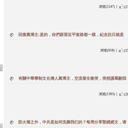
浏览(1247)
(2
回復萬博主:是的，你們跟習近平套路都一樣，紀念抗日就是
浏览(918)
(3
有關中華專制文化傳人萬博主，交流發生衝突，突然謾罵刪我
浏览(1393)
(2
防火墙之外，中共是如何洗脑我们的？每周分享聖經經文，请