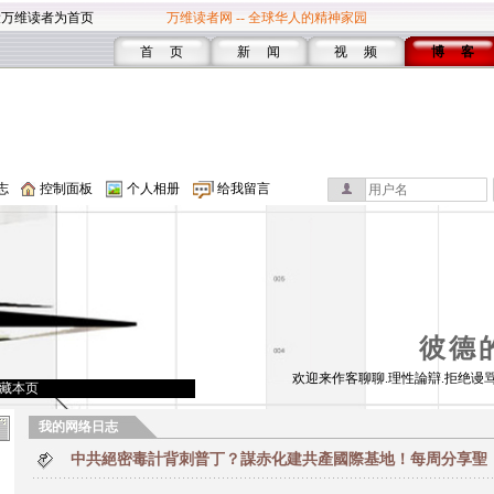
设万维读者为首页
万维读者网 -- 全球华人的精神家园
首 页
新 闻
视 频
博 客
志
控制面板
个人相册
给我留言
彼德
欢迎来作客聊聊.理性論辯.拒绝谩骂
藏本页
我的网络日志
中共絕密毒計背刺普丁？謀赤化建共產國際基地！每周分享聖