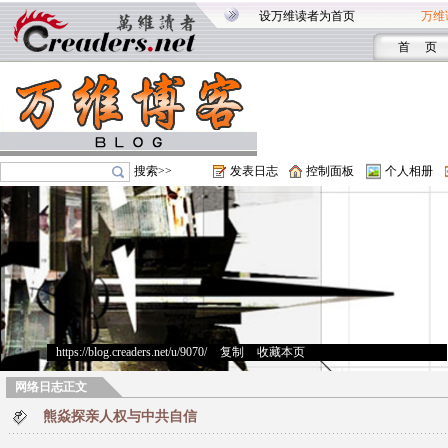
设万维读者为首页
万维
首 页
搜索>>
发表日志
控制面板
个人相册
https://blog.creaders.net/u/9070/
>
复制
>
收藏本页
网络日志正文
熊焱探亲人权与中共自信