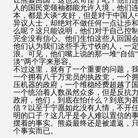
让熊焱回国，这也太奇怪了吧？他们
人的国民党领袖都能允许入境，他们
本，都是大谈“友好，但是对于中国人
异议人士，却绝对不做任何一点让步
么呢？这只能说明，他们对于自己控
完全没有信心。他们生怕这些人回国
他们认为我们这些手无寸铁的人，一
浪。可见，他们嘴上说的那一堆“自信”
淡”两个字来形容。
不过这里，就有了一个重要的问题，
一个拥有八千万党员的执政党，一个
压机器的政府，一个维稳经费超越了
一个统治着人数虽然众多，但是反抗
政府，他们，到底在怕什么？到底为
信？以至于宁愿如此没有人情，不开
明的口子？这几乎是令人难以置信的
摆着的事实。熊焱最终还是被遣返，
个事实而已。