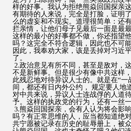
样的好事。我认为拒绝熊焱回国探亲
有期待的人来说，完全是打脸，证明
么的虚妄和不现实。道理很简单：还
拦亲情，让他们母子见最后一面是最
这样的最小的好事都不做，你还指望
吗？这完全不符合逻辑，因此也不可
因此，我奉劝大家，该是丢掉对习近
了。
2.政治意见有所不同，甚至是敌对，
不是新鲜事。但是很少有像中共这样
此残忍地对待异议人士的。就是在“一战
间，都还有日内外公约， 规定要人地
对中共来说，异议人士连战俘的人道
予。这样的执政党的行为，还有一丝
3.熊焱回国探亲，会有人认为将会影
吗？有正常思维的人，应当都知道绝
共宁愿被记录在历史的耻辱册上，被