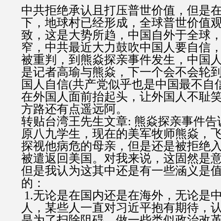
中共拒绝承认且打压普世价值，但是
下，地球村已经形成，全球普世价值
致，这是大势所趋，中国自外于全球
窄，中共最近大力鼓吹中国人要自信
被重判，到熊焱探亲事件发生，中国人
是记者高瑜与熊焱，下一个会不会轮到
国人自信(共产党似乎也是中国最不自
在外国人面前抬起头，让外国人不耻
方路还有点遥远阿。
转贴台湾王先生文章: 熊焱探亲事件告
原八九学生，现在的美军牧师熊焱，
探视他病危的母亲，但是还是被拒绝
被遣返回美国。对我来说，这固然是
但是我认为这其中还是有一些涵义是
的：
1.无论是在国内还是在海外，无论是
人，某些人一直对习近平抱有期待，
是为了扫除阻碍，做一些类似政治改革