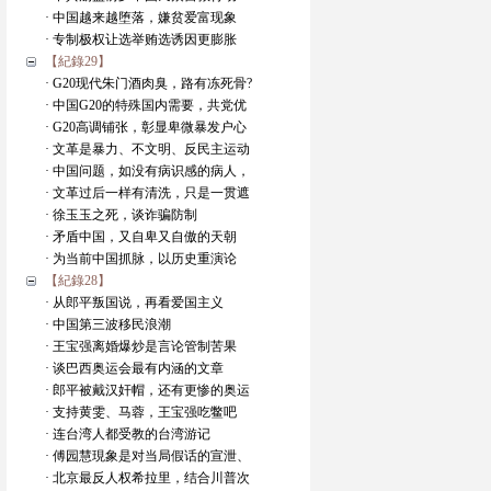
· 中国越来越堕落，嫌贫爱富现象
· 专制极权让选举贿选诱因更膨胀
【紀錄29】
· G20现代朱门酒肉臭，路有冻死骨?
· 中国G20的特殊国内需要，共党优
· G20高调铺张，彰显卑微暴发户心
· 文革是暴力、不文明、反民主运动
· 中国问题，如没有病识感的病人，
· 文革过后一样有清洗，只是一贯遮
· 徐玉玉之死，谈诈骗防制
· 矛盾中国，又自卑又自傲的天朝
· 为当前中国抓脉，以历史重演论
【紀錄28】
· 从郎平叛国说，再看爱国主义
· 中国第三波移民浪潮
· 王宝强离婚爆炒是言论管制苦果
· 谈巴西奥运会最有内涵的文章
· 郎平被戴汉奸帽，还有更惨的奥运
· 支持黄雯、马蓉，王宝强吃鳖吧
· 连台湾人都受教的台湾游记
· 傅园慧現象是对当局假话的宣泄、
· 北京最反人权希拉里，结合川普次