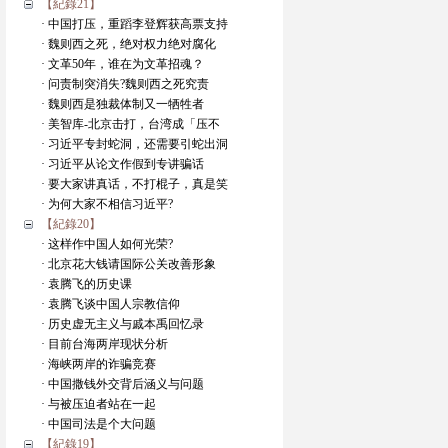
【紀錄21】
· 中国打压，重蹈李登辉获高票支持
· 魏则西之死，绝对权力绝对腐化
· 文革50年，谁在为文革招魂？
· 问责制突消失?魏则西之死究责
· 魏则西是独裁体制又一牺牲者
· 美智库-北京击打，台湾成「压不
· 习近平专封蛇洞，还需要引蛇出洞
· 习近平从论文作假到专讲骗话
· 要大家讲真话，不打棍子，真是笑
· 为何大家不相信习近平?
【紀錄20】
· 这样作中国人如何光荣?
· 北京花大钱请国际公关改善形象
· 袁腾飞的历史课
· 袁腾飞谈中国人宗教信仰
· 历史虚无主义与戚本禹回忆录
· 目前台海两岸现状分析
· 海峡两岸的诈骗竞赛
· 中国撒钱外交背后涵义与问题
· 与被压迫者站在一起
· 中国司法是个大问题
【紀錄19】