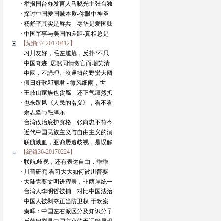
· 举报国台办发言人马晓光主张台独
· 探讨中国爱国贼本质-你眼中神圣
· 杨舒平其实是辱共，辱华是爱国贼
· 中国军事与美国的差距-真相总是
【紀錄37-20170412】
· 习川友好，毛左尴尬，反扑?不只
· 中国奇迹: 居然同情贪官而嘲笑清
· 中國，不講理、沒邏輯的野蠻大國
· 假日好歌邓丽君 - 微风细雨，世
· 王岐山家族也贪腐，还正气凛然抓
· 也来跟风《人民的名义》，看不看
· 余志坚与毛泽东
· 台湾政治庇护资格，张向忠不符今
· 近代中国民族主义与自由主义的演
· 联航溅血，亚裔屡遭歧视，是误解
【紀錄36-20170224】
· 联航:歧视，还有表达自由，乖乖
· 川普研究:看习大大如何被川普耍
· 大陆需要文明进程表，非两岸统一
· 台湾人李明哲被捕，对比中国法治
· 中国人被剥夺正当防卫权-于欢案
· 秦晖：中国左右派区分及知识分子