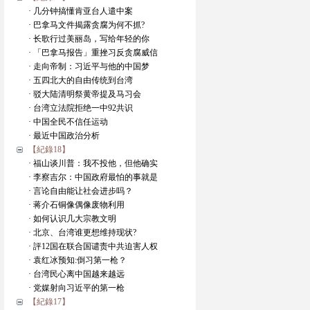
· 几分钟搞懂肯亚台人遣中案
· 巴拿马文件揭露贪腐为何不抓?
· 长歌行过美丽岛，写给年轻的你
· 「巴拿马报告」重挫习反贪腐威信
· 走向帝制：习近平与他的中国梦
· 五四北大的自由传统到台湾
· 驳大陆清明祭黄帝提及马习会
· 台湾立法院拒绝一中92共识
· 中国全民不信任运动
· 最近中国政治分析
【紀錄18】
· 福山谈川普：我不投他，但他确实
· 李察吉尔：中国政府最怕的事就是
· 言论自由能让社会进步吗？
· 蒋介石铜像偶像废物利用
· 如何认识几大宗教文明
· 北京、台湾谁更想维持现状?
· 評12国在联合国谴责中共迫害人权
· 袁红冰预知:倒习第一枪？
· 台湾民心离中国越来越远
· 党媒射向习近平的第一枪
【紀錄17】