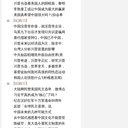
· 川普当选看美国人的阴暗面，黎明
· 常熟童工或让中国成为最大的赢家
· 美国真希望中国强大吗？(你会希
【紀錄33】
· 中国没普世价值，就没普世企业，
· 马英九下台后才发现92共识是骗局
· 唐代儒家变阿Q，中国已不中国，
· 川普未来以经济战为主，除非中、
· 台灣人分析川普當選的影響
· 中共如囚犯嘲笑外面自由世界(美
· 川普奇迹，川普学正紅，研究川普
· 川普当选，世界变天，多极世界，
· 基督徒如何面对高涨的同性恋运动
· 韩国人在愤怒什么?(朴槿惠丑闻)
【紀錄32】
· 大陆网民赞美国民主选举，微博点
· 习近平真的成为“核心”了吗？
· 纪念汉奸红军十万里逃命80周年
· 反驳「全球民主退潮」说
· 中国未来的几种可能方式
· 从中国式感恩看中国文化不能普世
· 陈破空：美大选今显民主制度的长