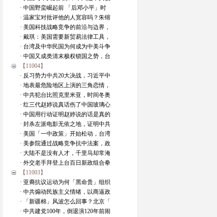
· 中国野蛮崛起前 「后邓小平」时
· 温家宝对批评他的人宽容吗？朱镕
· 美国科技战略竞争的前沿与边界，
· 戴琪：美国需要新贸易法律工具，
· 台湾及中华民国为何成为中美斗争
· 中国又成类清末极权锁国之势，台
【11004】
· 反习势力中共20大决战，习近平中
· 地表最危险地区上演的三角恋情，
· 中共犯台比照克里米亚，时间冬奥
· 红三代赵婷说真话伤了中国玻璃心
· 中国用行动证明赵婷说的话是真的
· 封杀左派电影无依之地，证明中共
· 美国「一中政策」开始松动，台湾
· 美参院通过战略竞争抗中法案，政
· 大陆不是没有人才，千里马却常淹
· 外交老手拜登上台百日新政组合拳
【11003】
· 亚裔抗议运动为何「黑命贵」组织
· 中共煽动民族主义情绪，以商逼政
· 「新疆棉」风波怎么回事？北京「
· 中共建党100年，倒退演120年前闹