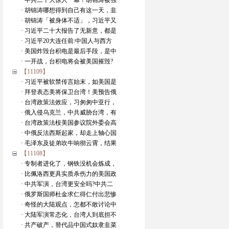
· 中共二十大惊人一幕！胡锦涛被强
· 胡锦涛哪想得到自己有这一天，韭
· 胡锦涛「被身体不适」，习近平又
· 习近平二十大报告了无新意，都是
· 习近平20大连任前:中国人与西方
· 美国炸毁台积电是最后手段，是中
· 一开战，台积电将会被美国摧毁?
【11109】
· 习近平被软禁传言始末，如美国是
· 拜登表态美将保卫台湾！美预告俄
· 台湾政策法效应，习匆匆中亚行，
· 俄入侵乌克兰，中共威胁台湾，有
· 台湾政策法桉美国参议院外委会高
· 中俄反法西斯起家，却走上轴心国
· 毛泽东及徒弟吹牛响彻云霄，结果
【11108】
· 专制者进化了，钢铁没机会炼成，
· 比佩洛西更具实质杀伤力的美国政
· 中共军演，台湾更安全吗?中共二
· 俄罗斯国师杜金求仁得仁付出悲惨
· 奇怪的大陆观点，怎都不敢讨论中
· 大陆军演常态化，台湾人到底担不
· 共产破产，替代品中国式奴隶韭菜