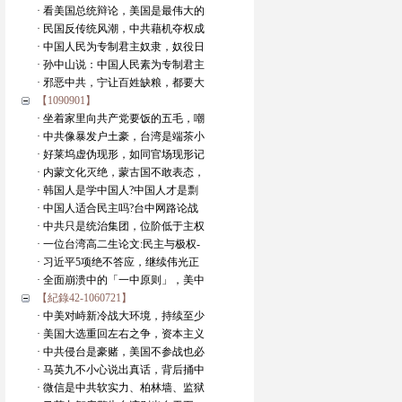
· 看美国总统辩论，美国是最伟大的
· 民国反传统风潮，中共藉机夺权成
· 中国人民为专制君主奴隶，奴役日
· 孙中山说：中国人民素为专制君主
· 邪恶中共，宁让百姓缺粮，都要大
【1090901】
· 坐着家里向共产党要饭的五毛，嘲
· 中共像暴发户土豪，台湾是端茶小
· 好莱坞虚伪现形，如同官场现形记
· 内蒙文化灭绝，蒙古国不敢表态，
· 韩国人是学中国人?中国人才是剽
· 中国人适合民主吗?台中网路论战
· 中共只是统治集团，位阶低于主权
· 一位台湾高二生论文:民主与极权-
· 习近平5项绝不答应，继续伟光正
· 全面崩溃中的「一中原则」，美中
【紀錄42-1060721】
· 中美对峙新冷战大环境，持续至少
· 美国大选重回左右之争，资本主义
· 中共侵台是豪赌，美国不参战也必
· 马英九不小心说出真话，背后捅中
· 微信是中共软实力、柏林墙、监狱