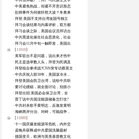
· 中共信仰破产，共产与民族主义学
· 中美避免热战，却避不开意识形态
· 彭帅事件为何掀轩然大波？冬奥来
· 拜登:美国不支持台湾改国号独立
· 拜习会谈结果与内幕评析，双方都
· 拜习会谈之际，美国会议员拜访台
· 中共黑道化催生社会恶质化，社会
· 拜习会11月中旬一触即发，美国出
【11010】
· 美军驻台不是问题，说出来才伤中
· 民主是选举数人头，拜登为民调及
· 拜登组合拳求战?CNN突专访蔡英文
· 中共庆祝入联50年，美国泼冷水，
· 拜登美国会防卫台湾，说给中共听
· 要讨论嫖娼，就全面讨论，别抓小
· 拜登出招:美国必会保卫台湾，全
· 普丁说中共国没能源储备怎打仗?
· 中共封杀歌手黄明志，反激发黄明
· 海峡两岸分治、对峙，可能战争，
【11009】
· 十一国庆爆发能源等危机，内外交
· 孟晚舟获释成中共爱国洗脑题材
· 德国变天，欧洲与英美基督教文化