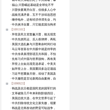
· 钢琴诗人傅聪仍死于中共病毒，暴
· 福山:川普崛起基础是全球化不平
· 川普快要离开白宫，但很多人心中
· 战狼充满矛盾，互不干涉却连思想
· 继停电外，还有经济停滞失业，均
· 中共挟洋自重，只它能卖国当狗求
【1091101】
· 拜登及民主党暂赢川普，能兑现竞
· 中共先抓民运、后人权律师，再私
· 美国大选乱象与川普剩余时间行动
· 马云等首富在中共眼中就是待宰的
· 中共传承真理部谎言共和国，不怕
· 先有习式中国与世界脱钩，再有美
· 拜登上台如兑现竞选承诺，中美关
· 如拜登上台，美国重回多边迂迴战
· 习近平想重振天朝，却动了美国及
· 中天撤照是言论新闻自由案例，自
【1090923】
· 韩战及抗日都是国民党的国军打的
· 文革破除几千年来剥削阶级四旧，
· 美国总统大选，在华文世界引起了
· 中共扫除传统文化立新失败，现要
· 韩战是北韩发动的野蛮可耻战争，