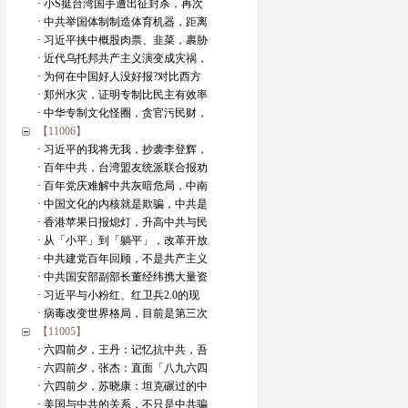
· 小S挺台湾国手遭出征封杀，再次
· 中共举国体制制造体育机器，距离
· 习近平挟中概股肉票、韭菜，裹胁
· 近代乌托邦共产主义演变成灾祸，
· 为何在中国好人没好报?对比西方
· 郑州水灾，证明专制比民主有效率
· 中华专制文化怪圈，贪官污民财，
【11006】
· 习近平的我将无我，抄袭李登辉，
· 百年中共，台湾盟友统派联合报劝
· 百年党庆难解中共灰暗危局，中南
· 中国文化的内核就是欺骗，中共是
· 香港苹果日报熄灯，升高中共与民
· 从「小平」到「躺平」，改革开放
· 中共建党百年回顾，不是共产主义
· 中共国安部副部长董经纬携大量资
· 习近平与小粉红、红卫兵2.0的现
· 病毒改变世界格局，目前是第三次
【11005】
· 六四前夕，王丹：记忆抗中共，吾
· 六四前夕，张杰：直面「八九六四
· 六四前夕，苏晓康：坦克碾过的中
· 美国与中共的关系，不只是中共骗