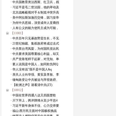
· 中共国教育类法西斯、红卫兵，残
· 习近平是毛二世治国，他的举动及
· 北京战略藐视对手＆制造冲突升高
· 美中阿拉斯加激烈交锋，因习皇帝
· 为何中共惹祸，演变成华人亚裔挡
· 人有公义的能力使民主成为可能，
【11001】
· 中共百年只见暴政野蛮生长，不见
· 21世纪独裁、集权政府将成过去式
· 中共禁台湾凤梨，为何国民党比民
· 中共要求美国尊重核心利益，却又
· 共产党靠笔桿子起家，对无知、单
· 要人说我是中国人，如同欺负阿Q
· 华人没有说"我不是中国人&q
· 亲共人士向华强、黄安及李敖、李
· 缅甸政变让中共被迫与拜登政府、
· 【欧洲之声】请看清中共(ZT)
【10912】
· 中国在世界四通八达又四面楚歌
· 川下拜上，两岸牌烽火至少平息4
· 习近平新年身体不佳、心力交瘁要
· 福山:西方民主面对中国极权挑战