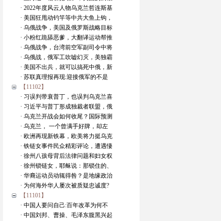
· 2022年度风云人物乌克兰哲连斯基
· 美国狂甩动钓竿等中共大鱼上钩，
· 乌俄战争，美国及俄罗斯战略目标
· 小粉红跪舔恶爹，大翻译运动帮推
· 乌俄战争，台湾前空军副司令中将
· 乌俄战，俄军工吹嘘幻灭，美独霸
· 美国不出兵，就可以搞死中俄，新
· 苏联真理报再现:迎接俄军的不是
【11102】
· 习误判带衰普丁，也误判乌克兰喜
· 习近平与普丁形成独裁者联盟，俄
· 乌克兰开战会如何收尾？国际预测
· 乌克兰， 一个曾满手好牌，却左
· 欧洲再现新铁幕，欧美将力挺乌克
· 铁链女事件民众精彩评论，遭遇悽
· 徐州八孩母背后法律问题和妇女权
· 徐州锁链女，耶稣说：那锁住的、
· 华裔运动员动辄得咎？是地缘政治
· 为何海外华人屡次被质疑忠诚度?
【11101】
· 中国人要问自己:百年改革为何不
· 中国刘邦、曹操、毛泽东腹黑兴起