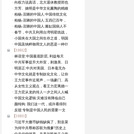
· 向权力说真话，北大退休教授郑也
· 方芳、姚明是中华文化薰陶的精緻
· 柏杨-丑陋的中国人:中国传统文化
· 柏杨-丑陋的中国人:五四已百年，
· 柏杨-丑陋的中国人:酱缸国病人不
· 春节，中共又利用台湾明星统战，
· 小国夹在大国之间生存之道，弱国
· 中国及纳粹御用文人的恶是一种什
【11012】
· 林语堂:中国最底阶层, 利益每天
· 中共军事提升大外宣，刺激美、日
· 明居正:中共对美国、日本毫无办
· 中华文化就是专制奴化文化，让你
· 王力宏事件近尾声，一场豪门、高
· 从女性主义观点，看王力宏离婚一
· 王力宏从龙的传人一夕之间人人喊
· 中国文化逻辑:灾难没有降临自己
· 颜纯钩: 我们这一代，或许看得到
· 反驳:专制是中国人民的需要一文
【11011】
· 习近平大撒币缺钱缺疯了，割韭菜
· 为何中共尊称苏联为俄爹?历史上