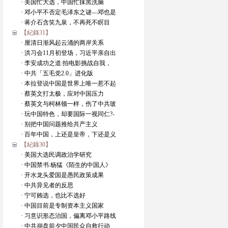
· 美国忙大选，中国忙抹黑洗脑
· 邓小平不否定毛泽东之谜—邓也是
· 蒋介石含笑九泉，不再死不瞑目
【紀錄31】
· 厘清日渐风起云涌的两岸关系
· 洪习会11月初登场，习近平亲自出
· 李安成功之道:拍电影挑战自我，
· 中共「五毛党2.0」进化版
· 本拉登说中国是世界上唯一惹不起
· 蔡英文打太极，应对中国压力
· 蔡英文与柯林顿一样，伤了中共玻
· 玩中国特色，却要国际一视同仁?-
· 别把中国问题推给共产主义
· 百年中国，上还是皇帝，下还是义
【紀錄30】
· 美国大选民调政治学研究
· 中国禁书:杨猛《陌生的中国人》
· 开水龙头爱国是愚民政策成果
· 中共异见者的反思
· 宁可贿选，也比不选好
· 中国目前是专制资本主义国家
· 习意识形态治国，偏离邓小平路线
· 中共崩盘前夕中国民众自救行动