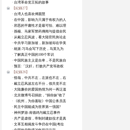
· 台湾革命党王拓的故事
【紀錄27】
· 台湾人也喜欢傅圆慧
· 在中国，影响力只属于有权力的人
· 邪恶的平庸性才是最可怕、难以理
· 孫楊、马家军禁药傳闻与提倡全民
· 从戴立忍风波，看大陆官民舆论走
· 中共学习新加坡，新加坡却在学美
· 統派:习马会写下历史，马英九为
· 了解真正中国的100个常识
· 中国民族主义是自卑，不是民族自
· 预言:「汉奸」打败共产党等政权
【紀錄26】
· 怪哉，中共不左，左派也不左，右
· 戴立忍风波左右不分，假共党不左
· 大陆廉价的爱国热情为何一再泛滥
· 北京微博号召捐款，“捐你妹”收了
· 《杭州，为你羞耻》中国公务员丢
· 民主中国能成为世界第一强国?
· 神州梦游-肯德鸡与戴立忍事件
· 共产是虚假，帝制封建奴役才是真
· 文革互相揭发斗争仍在中国(考拉