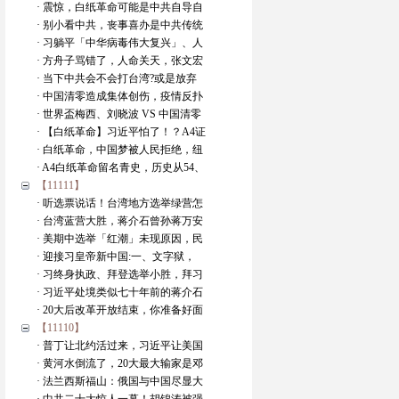
· 震惊，白纸革命可能是中共自导自
· 别小看中共，丧事喜办是中共传统
· 习躺平「中华病毒伟大复兴」、人
· 方舟子骂错了，人命关天，张文宏
· 当下中共会不会打台湾?或是放弃
· 中国清零造成集体创伤，疫情反扑
· 世界盃梅西、刘晓波 VS 中国清零
· 【白纸革命】习近平怕了！？A4证
· 白纸革命，中国梦被人民拒绝，纽
· A4白纸革命留名青史，历史从54、
【11111】
· 听选票说话！台湾地方选举绿营怎
· 台湾蓝营大胜，蒋介石曾孙蒋万安
· 美期中选举「红潮」未现原因，民
· 迎接习皇帝新中国:一、文字狱，
· 习终身执政、拜登选举小胜，拜习
· 习近平处境类似七十年前的蒋介石
· 20大后改革开放结束，你准备好面
【11110】
· 普丁让北约活过来，习近平让美国
· 黄河水倒流了，20大最大输家是邓
· 法兰西斯福山：俄国与中国尽显大