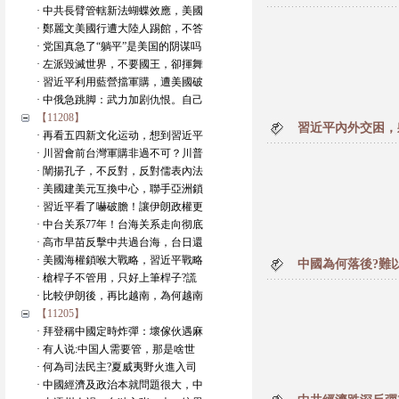
· 中共長臂管轄新法蝴蝶效應，美國
· 鄭麗文美國行遭大陸人踢館，不答
· 党国真急了“躺平”是美国的阴谋吗
· 左派毀滅世界，不要國王，卻揮舞
· 習近平利用藍營擋軍購，遭美國破
· 中俄急跳脚：武力加剧仇恨。自己
【11208】
習近平內外交困，
· 再看五四新文化运动，想到習近平
· 川習會前台灣軍購非過不可？川普
· 闡揚孔子，不反對，反對儒表內法
· 美國建美元互換中心，聯手亞洲鎖
· 習近平看了嚇破膽！讓伊朗政權更
· 中台关系77年！台海关系走向彻底
· 高市早苗反擊中共過台海，台日還
· 美國海權鎖喉大戰略，習近平戰略
中國為何落後?難
· 槍桿子不管用，只好上筆桿子?謊
· 比較伊朗後，再比越南，為何越南
【11205】
· 拜登稱中國定時炸彈：壞傢伙遇麻
· 有人说:中国人需要管，那是啥世
· 何為司法民主?夏威夷野火進入司
· 中國經濟及政治本就問題很大，中