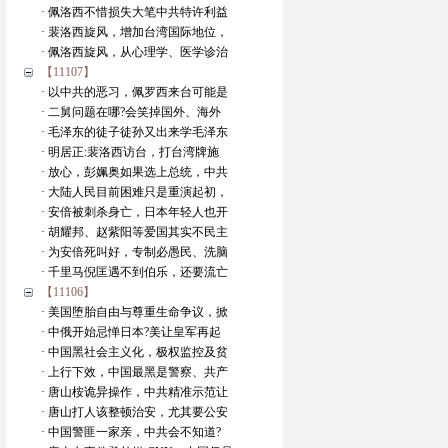
· 佩洛西不惜损失大笔中共特许利益
· 裴洛西旋风，增加台湾国际地位，
· 佩洛西旋风，从心理学、医学诊治
【11107】
· 以中共的恶习，佩罗西来台可能是
· 二舅问题在哪?会笑掉国外、海外
· 毛泽东的徒子徒孙又出来学毛泽东
· 明居正:裴洛西访台，打台湾牌施
· 放心，彭姵奥如果选上总统，中共
· 大陆人民目前困难只是重演起初，
· 安倍被刺杀身亡，日本年轻人也开
· 胡耀邦、赵紫阳等爱国其实不民主
· 为安倍死叫好，专制必愚民、洗脑
· 千里马倪匡遇不到伯乐，还要流亡
【11106】
· 美国堕胎自由与尊重生命争议，掀
· 中俄开始忌惮日本?美让皇军再起
· 中国黑社会主义化，极权监控及贫
· 上行下效，中国最黑是警察、共产
· 唐山桉诡异操作，中共精准示范让
· 唐山打人该整顿治安，尤其要公安
· 中国警匪一家亲，中共会不知道?