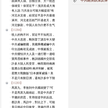
中共經濟跌深反彈
· 由涿州人祸、台独主张、大一统思
· 保雄安！保習近平！洩洪造成大淹
· 有人說:习共攻台可能大幅提前?有
· 河北水災後，給習近平及中共最後
· 涿州、河北老百姓鬥不過老天，應
· 河北惨剧，中国人你为什麽不生气
【11204】
· 咬人的狗不叫，習近平不知死活，
· 中共大忽悠，剛與普丁講百年大變
· 中共威嚇鄰國，美國乘機威嚇中共
· 印太战略初见成效，中俄被孤立，
· 中共懼怕洋大人及一邊打壓一邊暗
· 寶馬雪糕事件，教訓德國外交部長
· 許多大陸人民受苦，轉而期待兩蔣
· 龍應台投書紐時:兩岸和解，被罵
· 星際大戰翻版?日本擴軍威懾！美
· 不是只有劉亞洲，還有許多中下階
【11203】
· 馬英九、李敖到中共國就變了?可
· 不是馬英九能雄起，而是中共孬了
· 平庸的邪恶，常用假道学的反战、
· 蔡訪美，馬訪中，對比之下，可能
· 美日挑起中印衝突，準備代理人戰