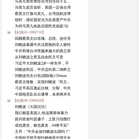
· 马英九智库警告台湾别当自干五，
· 马英九危言耸听，美国一定保台湾
· 蔡英文打脸马英九，台湾战机挂弹
· 纽时：港区国安法为在港置产中共
· 为何马英九执政后国民党崩盘?台
【紀錄41-1060710】
· 回顾蔡英文白玫瑰、总统、连任等
· 刘晓波暴露中共法西斯的非人狠性
· 中共和港台冲突越来越大的真正原
· 从刘晓波之死见自由民主可贵
· 习近平大刘晓波2岁一样失学，不
· 刘晓波死后，中共迈向第二纳粹之
· 刘晓波先生讣告(国际板) Obituar
· 蔡英文致敬：实现刘晓波「民主」
· 习近平高压激起台独、分裂，中共
· 中国电竞队在台遭辱，未来两岸关
【紀錄40-1060628】
· 刘晓波《大国沉沦》
· 我们都是美国人:给远离群体暴力
· 跟共匪签约是傻子，土匪只怕围打
· 成也肃贪，败也肃贪，64将平反?
· 王丹：”中共会放刘晓波出国吗？”
· 中国外交部无契约精神是中国文化