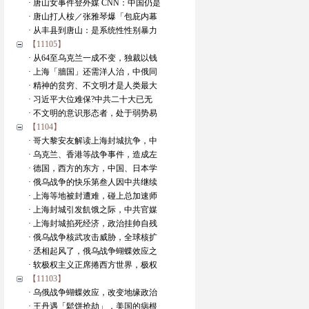
· 唐山女事件登外媒 CNN：中国仍是
· 唐山打人桉／张雅琴爆「包庇内幕
· 从丰县到唐山：是系统性性别暴力
【11105】
· 从64至乌克兰一成不变，独裁以钱
· 上海「牆国」还需洋人治，中俄同
· 精神的贫穷、不文明才是人类最大
· 习近平大位难保?中共二十大已无
· 不文明的意识形态者，处于弱势易
【1104】
· 哥大黎安友解读上海封城抗争，中
· 乌克兰、香港等战争事件，造成左
· 德国，西方的东方，中国、日本学
· 俄乌战争的快乐第叁人因中共继续
· 上海等地被封遭难，碰上总加速师
· 上海封城引发飢饿之际，中共官媒
· 上海封城掐死经济，政治挂帅自残
· 俄乌战争核武攻击威胁，全球核扩
· 丞相起风了，俄乌战争蝴蝶效应之
· 软极权主义正席捲西方世界，极权
【11103】
· 乌俄战争蝴蝶效应，改变地缘政治
· 王丹遇「鬆饼抢劫」，美国的病根