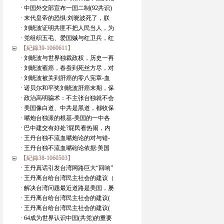
· 中国外交部宣布一国二制(92共识)
· 末代皇帝的恐惧:刘晓波死了，朕
· 刘晓波证明共匪不把人民当人，为
· 党组织五毛、爱国贼与红卫兵，红
【紀錄39-1060611】
· 刘晓波与世界独裁政权，历史一再
· 刘晓波罹癌，春蚕到死丝方尽，对
· 刘晓波被关到肝癌的零八宪章-血
· 诺贝尔和平奖刘晓波肝癌末期，保
· 政治高明骗术：不主张台独就不会
· 美国像白道、中共是黑道，都收保
· 嘴炮台独派的根基-美国的一中各
· 巴中建交有好处?屁民看热闹，内
· 王丹台独不流血嘴炮论的对与错-
· 王丹台独不流血嘴砲论依据:美国
【紀錄38-1060503】
· 王丹真话引发台湾网路巨大“回响”
· 王丹离台给台湾民主社会的建议（
· 解决台湾问题最近道路是美国，屡
· 王丹离台给台湾民主社会的建议(
· 王丹离台给台湾民主社会的建议(
· 64成为世界认识中国(共党)的重要