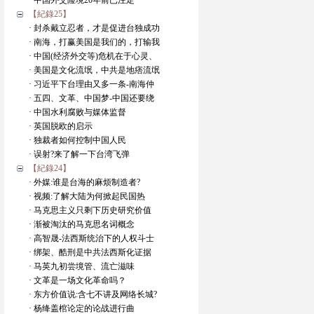
· 中国外交险境20年前已注定
【紀錄25】
· 封杀戴立忍者，才是促进台独成功
· 南海，打赢美国是我们的，打输我
· 中国(经济外交等)危机在于心灵、
· 美国是文化流氓，中共是地痞流氓
· 习近平下台理由又多一条-南海仲
· 五四、文革、中国梦-中国还要绕
· 中国水利腐败与媒体监督
· 英国脱欧的启示
· 独裁者如何控制中国人民
· 误射?来了解一下台湾飞弹
【紀錄24】
· 外媒:谁是台海的麻烦制造者?
· 视频:了解大陆为何掀起民国热
· 马克思主义只剩下历史研究价值
· 渐被淘汰的马克思名词概念
· 高智晟-法西斯统治下的人权斗士
· 绑架、酷刑是中共法西斯化证据
· 马英九初尝境管、流亡滋味
· 文革是一场文化革命吗？
· 东方价值说:含七不讲及网络长城?
· 杨绛盖棺论定的论战进行曲