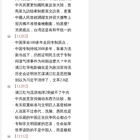
· 中共其實更怕國民黨反攻大陸，曾
· 馬英九訪陸牽制蔡英文訪美，更重
· 中國人民曾經踴躍支持習大撒幣上
· 習共獨不准替秦檜翻案，怕甚麼?
· 另类观点，台湾还是有和平统一的
【11202】
· 中国革命100多年走回专制原点，
· 中国专制持续2000多年，靠暴力洗
· 新冷战下，仍然证明民主优于专制
· 间谍气球事件为何闹这麽大？中共
· 满江红等电影确实是为政治宣传洗
· 历史会证明张艺谋满江红是思想脑
· 别以为习近平消停了，文革2.0还
【11201】
· 满江红与流浪地球2突破不了中共
· 中共故意宣传煽动东西方比较，散
· 有关双重标准与文明巨人基督精神
· 人说富不过叁代，洗脑、愚民也是
· 给乐观的中国正在抗争民众都点个
· 专制非文明国家的悲哀，生命如草
· 世界该防的不是中国人，而是极权
【11112】