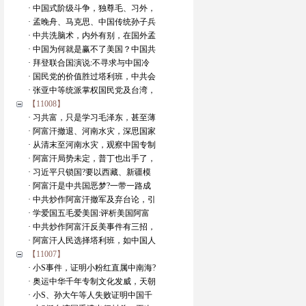
· 中国式阶级斗争，独尊毛、习外，
· 孟晚舟、马克思、中国传统孙子兵
· 中共洗脑术，内外有别，在国外孟
· 中国为何就是赢不了美国？中国共
· 拜登联合国演说:不寻求与中国冷
· 国民党的价值胜过塔利班，中共会
· 张亚中等统派掌权国民党及台湾，
【11008】
· 习共富，只是学习毛泽东，甚至薄
· 阿富汗撤退、河南水灾，深思国家
· 从清末至河南水灾，观察中国专制
· 阿富汗局势未定，普丁也出手了，
· 习近平只锁国?要以西藏、新疆模
· 阿富汗是中共国恶梦?一带一路成
· 中共炒作阿富汗撤军及弃台论，引
· 学爱国五毛爱美国:评析美国阿富
· 中共炒作阿富汗反美事件有三招，
· 阿富汗人民选择塔利班，如中国人
【11007】
· 小S事件，证明小粉红直属中南海?
· 奥运中华千年专制文化发威，天朝
· 小S、孙大午等人失败证明中国千