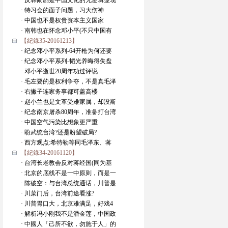
· 反韩闹剧是中国文化的无逻辑显现
· 特习会的面子问题，习大伤神
· 中国也不是权贵资本主义国家
· 南韩也在怀念邓小平(不只中国有
【紀錄35-20161213】
· 纪念邓小平系列-64开枪为何还要
· 纪念邓小平系列-韬光养晦得失盘
· 邓小平逝世20周年功过评说
· 毛左要的是权利争夺，不是真毛泽
· 右撇子连家务事都可盖高楼
· 赵小兰也是文革受难家属，却没斯
· 纪念南京屠杀80周年，准备打台湾
· 中国空气污染比想象更严重
· 盼武统台湾?还是盼望破局?
· 西方观点:希特勒等同毛泽东、蒋
【紀錄34-20161120】
· 台湾长老教会反对蒋经国(同为基
· 北京的底线不是一中原则，而是一
· 陈破空：与台湾总统通话，川普是
· 川菜门后，台湾前途看涨?
· 川普胃口大，北京难满足，好戏4
· 解析冯小刚我不是潘金莲，中国政
· 中國人「己所不欲，勿施于人」的