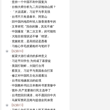
· 坚持一个中国不利中国复兴
· 台独大师分析九二共识地动山摇？
· 「大说谎家」习近平与李克强
· 台湾不只有鼎泰丰、阿里山
· 回中国内地四年轻人致香港青年的
· 文革研究: ”洗你的脑，其实不难”
· 中国爆发「第二次文革」的可能性
· 大陆目前现状还不够「绝望」
· 党媒姓党，是高招还是愚着
· 习核心学毛抓紧枪杆与笔杆子
【紀錄16】
· 挺梁大游行成功的多种意义
· 习近平问学生:为何成了基督徒
· 美国打朝鲜，大陆打台湾
· 蔡英文、习近平与美国各自打算
· 修正对中国民主化乐观看法
· 台湾在地缘政治的处境
· 中国教科书比日本教科书更害惨中
· 號外:共产党要推行民主选举了
· 台湾想回归满清，却不愿回归中共
· 马家军禁药丑闻与提倡全民体育
【紀錄15】