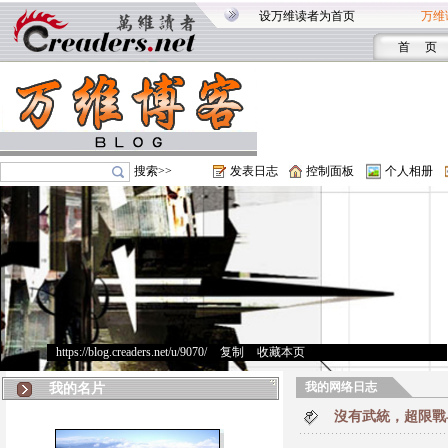
设万维读者为首页
万维
首 页
搜索>>
发表日志
控制面板
个人相册
https://blog.creaders.net/u/9070/
>
复制
>
收藏本页
我的网络日志
我的名片
沒有武統，超限戰