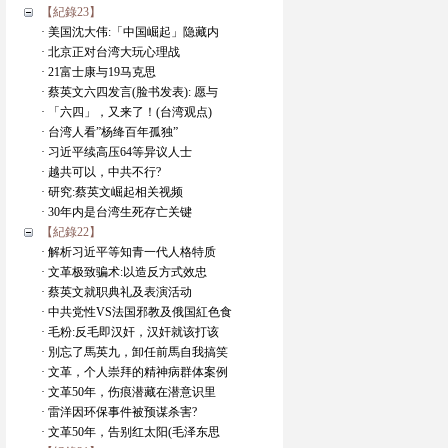
【紀錄23】
· 美国沈大伟:「中国崛起」隐藏内
· 北京正对台湾大玩心理战
· 21富士康与19马克思
· 蔡英文六四发言(脸书发表): 愿与
· 「六四」，又来了！(台湾观点)
· 台湾人看”杨绛百年孤独”
· 习近平续高压64等异议人士
· 越共可以，中共不行?
· 研究:蔡英文崛起相关视频
· 30年内是台湾生死存亡关键
【紀錄22】
· 解析习近平等知青一代人格特质
· 文革极致骗术:以造反方式效忠
· 蔡英文就职典礼及表演活动
· 中共党性VS法国邪教及俄国紅色食
· 毛粉:反毛即汉奸，汉奸就该打该
· 別忘了馬英九，卸任前馬自我搞笑
· 文革，个人崇拜的精神病群体案例
· 文革50年，伤痕潜藏在潜意识里
· 雷洋因环保事件被预谋杀害?
· 文革50年，告别红太阳(毛泽东思