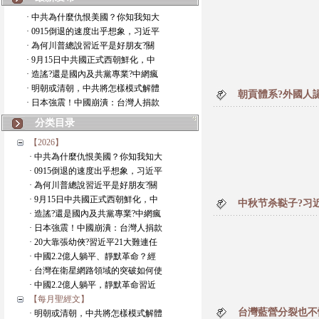
· 中共為什麼仇恨美國？你知我知大
· 0915倒退的速度出乎想象，习近平
· 為何川普總說習近平是好朋友?關
· 9月15日中共國正式西朝鮮化，中
· 造謠?還是國內及共黨專業?中網瘋
· 明朝或清朝，中共將怎樣模式解體
朝貢體系?外國人
· 日本強震！中國崩潰：台灣人捐款
分类目录
【2026】
· 中共為什麼仇恨美國？你知我知大
· 0915倒退的速度出乎想象，习近平
· 為何川普總說習近平是好朋友?關
· 9月15日中共國正式西朝鮮化，中
中秋节杀鞑子?习
· 造謠?還是國內及共黨專業?中網瘋
· 日本強震！中國崩潰：台灣人捐款
· 20大靠張幼俠?習近平21大難連任
· 中國2.2億人躺平、靜默革命？經
· 台灣在衛星網路領域的突破如何使
· 中國2.2億人躺平，靜默革命習近
【每月聖經文】
台灣藍營分裂也不
· 明朝或清朝，中共將怎樣模式解體