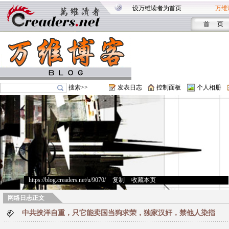
设万维读者为首页
万维
首 页
搜索>>
发表日志
控制面板
个人相册
https://blog.creaders.net/u/9070/
>
复制
>
收藏本页
网络日志正文
中共挟洋自重，只它能卖国当狗求荣，独家汉奸，禁他人染指