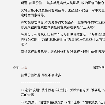
所谓“普世价值”，其实就是当代人类世界, 政治正确的核心
其特定是,不涉及任何客观条件。比如,经济代价，军事力量
定时空因素等等。
在客观现实世界,不涉及任何客观条件，就没有任何客观标准
以用来裁判客观世界的任何客观存在的是非正误呢?
故所以，如果丛林法则不在人类世界彻底消失，[力量]就是标
类行为准则！[力量]就是法律.而[力量]究竟包括些什么内
吧？
都是疯狂军备竞赛，您啥时候听见过疯狂的[普世价值]竞赛
作者：
太山
留言时间：20
普世价值议题 拜登不会让步
=====================
1) 这个"议题" 从来没有谁让过步. 所以才有今天. 谁要是 
联的命运.
2) 既然属于 "普世价值(观念)",何来 "让步" ? 如果涉及 "让