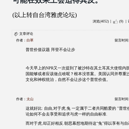
可能在效果上会适得其反。
(以上转自台湾雅虎论坛)
浏览(4052)
(9)
文章评论
作者：
白草
留言时间：20
普世价值议题 拜登不会让步
今天早上的NPR又一次提到了被沙特在其土耳其大使馆内
国能够或者应该做点啥呢？根本没答案。美国认同并尊重
文化和神权统治，自然不会让步这个普世价值。
作者：
太山
留言时间：20
这就好比: 自由,对于虎,兔 一定属于二者共同酷爱的 "普世价值"
论如何不会去享受和追求与虎一样的自由标准.
而对于虎,却正好相反.朝思幕想地期待这“兔”得以享有与自