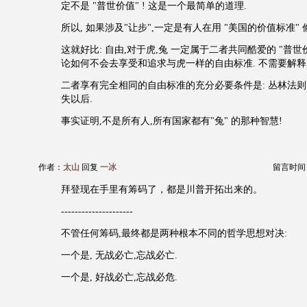
定不是 "普世价值" ! 这是一个最简单的道理.
所以, 如果涉及"让步",一定是有人在用 "美国的价值标准" 
这就好比: 自由,对于虎,兔 一定属于二者共同酷爱的 "普世价值"
论如何不会去享受和追求与虎一样的自由标准. 不需要解释
二者享有完全相同的自由标准的充分必要条件是: 丛林法
失以后.
事实证明,不是所有人,所有国家都有"兔" 的那种智慧!
作者：
太山
回复
一冰
留言时间：20
拜登现在手里有筹码了，都是川普开拓出来的。
---------------------
不管任何筹码,最终都是两种根本不同的哲学思想对决:
一个是, 无战必亡,忘战必亡.
一个是, 好战必亡,忘战必危.