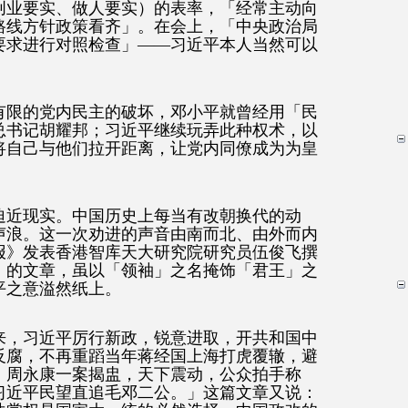
创业要实、做人要实）的表率，「经常主动向
路线方针政策看齐」。在会上，「中央政治局
要求进行对照检查」——习近平本人当然可以
。
有限的党内民主的破坏，邓小平就曾经用「民
总书记胡耀邦；习近平继续玩弄此种权术，以
将自己与他们拉开距离，让党内同僚成为为皇
迫近现实。中国历史上每当有改朝换代的动
声浪。这一次劝进的声音由南而北、由外而内
报》发表香港智库天大研究院研究员伍俊飞撰
〉的文章，虽以「领袖」之名掩饰「君王」之
平之意溢然纸上。
来，习近平厉行新政，锐意进取，开共和国中
反腐，不再重蹈当年蒋经国上海打虎覆辙，避
。周永康一案揭盅，天下震动，公众拍手称
习近平民望直追毛邓二公。」这篇文章又说：