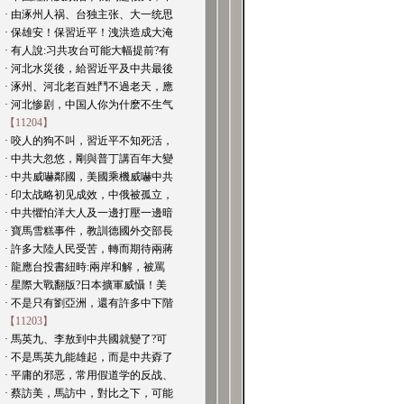
· 由涿州人祸、台独主张、大一统思
· 保雄安！保習近平！洩洪造成大淹
· 有人說:习共攻台可能大幅提前?有
· 河北水災後，給習近平及中共最後
· 涿州、河北老百姓鬥不過老天，應
· 河北惨剧，中国人你为什麽不生气
【11204】
· 咬人的狗不叫，習近平不知死活，
· 中共大忽悠，剛與普丁講百年大變
· 中共威嚇鄰國，美國乘機威嚇中共
· 印太战略初见成效，中俄被孤立，
· 中共懼怕洋大人及一邊打壓一邊暗
· 寶馬雪糕事件，教訓德國外交部長
· 許多大陸人民受苦，轉而期待兩蔣
· 龍應台投書紐時:兩岸和解，被罵
· 星際大戰翻版?日本擴軍威懾！美
· 不是只有劉亞洲，還有許多中下階
【11203】
· 馬英九、李敖到中共國就變了?可
· 不是馬英九能雄起，而是中共孬了
· 平庸的邪恶，常用假道学的反战、
· 蔡訪美，馬訪中，對比之下，可能