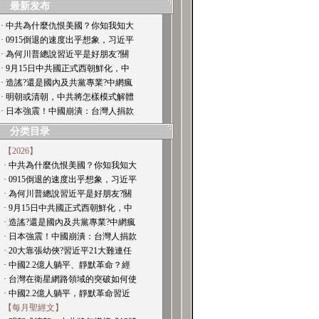
最新发布
· 中共為什麼仇恨美國？你知我知大
· 0915倒退的速度出乎想象，习近平
· 為何川普總說習近平是好朋友?關
· 9月15日中共國正式西朝鮮化，中
· 造謠?還是國內及共黨專業?中網瘋
· 明朝或清朝，中共將怎樣模式解體
· 日本強震！中國崩潰：台灣人捐款
分类目录
【2026】
· 中共為什麼仇恨美國？你知我知大
· 0915倒退的速度出乎想象，习近平
· 為何川普總說習近平是好朋友?關
· 9月15日中共國正式西朝鮮化，中
· 造謠?還是國內及共黨專業?中網瘋
· 日本強震！中國崩潰：台灣人捐款
· 20大靠張幼俠?習近平21大難連任
· 中國2.2億人躺平、靜默革命？經
· 台灣在衛星網路領域的突破如何使
· 中國2.2億人躺平，靜默革命習近
【每月聖經文】