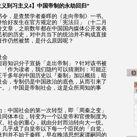
主义到习主义4】中国帝制的永劫回归”
禁书令，是查禁学者秦晖的《走向帝制》一书。
件恰好发生在官方规定的「宪法日」（十二月
分文章，之前数年都在中国国内媒体公开发表
民初的历史，对中共当下的统治并不构成直接
著作仍然被禁，是什么原因呢？
社会
能容知识分子宣扬「走出帝制」？针对该书被
：「作为读者，我们隐约可以猜测到：可能正
三千多年的中国历史以『秦制』加以概括，暗
社会，专制仍是中国政治的底色，从而引来了
一。」中国是帝制社会，这是众所周知的事
为：中国社会的第一次转型，即「周秦之变」
共同体本位，转变为一个以皇帝和官僚制度为
家。社会的重心，就由分封而治转向大一统。
，几乎成了自皇帝以下每一个臣民的「自觉」
批判并不始于秦晖，早在晚清思想家谭嗣同的