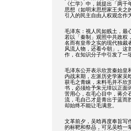
《仁学》中，就提出「两千
思想（如明末思想家王夫之
引入的民主自由人权观念作
毛泽东：视人民如贱土，最
若以「秦制」观照中共政权
名而有皇帝之实的现代独裁者
风流人物，还看今朝」。这
作，在知识分子中引发了一
毛泽东公开表示欣赏秦始皇
内战末期，左派历史学家吴
获毛之青睐，未料毛并不欣
书，必须给予朱元璋以正面
苦用心，在毛心目中，蒋介
流，毛自己才是青出于蓝而
却始终不能让毛满意。
文革前夕，吴晗再度奉旨写
的标靶和祭品，可见吴晗一