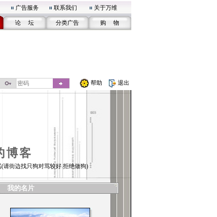
广告服务
联系我们
关于万维
论 坛
分类广告
购 物
帮助
退出
的博客
(请街边找只狗对骂较好.拒绝做狗)
我的名片