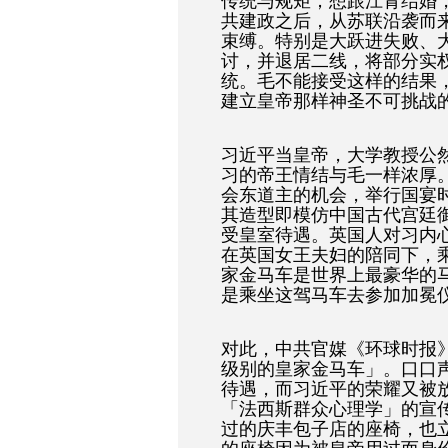
传统与规矩；想跟江青结婚
共建政之后，从苏联沿袭而
束缚。特别是大跃进失败、
讨，并退居二线，将部分实
统。毛不能接受这样的结果
建立皇帝那样神圣不可挑战
习近平当皇帝，大学教授公
习的帝王情结与毛一样浓厚。
会东道主的机会，举行国宴
其造型即模仿中国古代宫廷
受皇室待遇。英国人对习内
在英国女王夫妇的陪同下，
家金马车是世界上最豪华的
是乘坐这驾马车去参加加冕
对此，中共官媒《环球时报
级别的皇家金马车」。口口
待遇，而习近平的荣耀又被
「法西斯群众心理学」的宣传
过的庆丰包子店的座椅，也