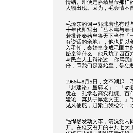
情结。即便是嘉靖皇帝那样
人物出现。因为，毛会情不
毛泽东的词臣郭沫若也有过
十年代即写出「吕不韦与秦
若批评秦始皇将天下当作「
有说话的余地」，他也是以
入毛朝，秦始皇变成毛眼中
始皇算什么，他只坑了四百
与民主人士辩论过，你骂我
倍；骂我们是秦始皇，是独
1966年8月5日，文革潮
『封建论』呈郭老」：「劝
犹在，孔学名高实秕糠。百
建论，莫从子厚返文王。」
见风使舵，赶紧自我检讨，
毛悍然发动文革，清洗党内
开。在延安召开的中共七大