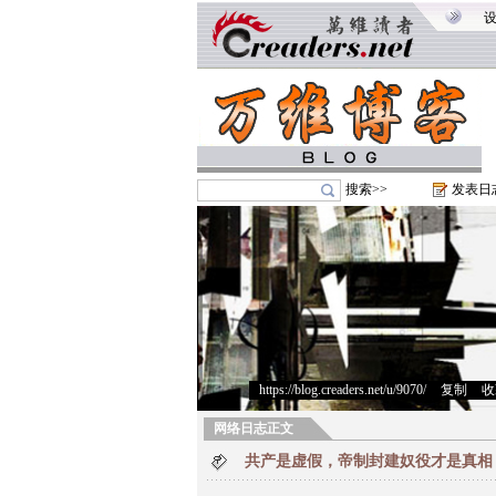
搜索>>
发表日
https://blog.creaders.net/u/9070/
>
复制
>
收
网络日志正文
共产是虚假，帝制封建奴役才是真相