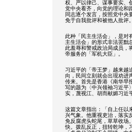
权、严以律己、谋事要实、
党中央看齐，向党的理论和
同志逐个发言，按照党中央
免于自我批评和被他人批评
此种「民主生活会」，是对
主生活会」的形式非法罢黜
此羞辱和警戒政治局成员，
帝服务的「军机大臣」。
习近平的「帝王梦」越来越
向，民间立刻就会出现劝进
传来。首先是香港《南华早
写的题为〈中兴领袖习近平
实，蔑视江、胡而献媚习近
这篇文章指出：「自上任以
兴气象。他重视吏治，落实
免反腐虎头蛇尾，草草收场
快。拨乱反正，扭转乾坤，