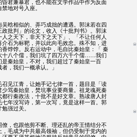
的昏君兼暴君，也不能在文学作品中作为反面
自禁地对号入座。
与吴晗相似的、弄巧成拙的遭遇。郭沫若在四
王政批判」的论文，收入《十批判书》。郭沫
一人之天下，非天下之天下」、「不让任何人
蒋介石为标靶，并以此向毛效忠。殊不知，进
的香饽饽。反右运动中，毛自比秦始皇：「 秦
六十八个儒，我们坑了四万六千个儒……我们
们是秦始皇，不对，我们超过了秦始皇一百
裁者，我们一概承认。」
起，毛召见江青，让她手记七律一首，题目是「读
君少骂秦始皇，焚坑事业要商量。祖龙魂死秦
代都行秦政法，十批不是好文章。熟读唐人封
毛七年没写诗，第一次写，竟是这样一首。郭
才勉强过关。
同僚，也跟他剪不断、理还乱的帝王情结分不
上，毛成为中共最高领袖，但仍受制于党内的