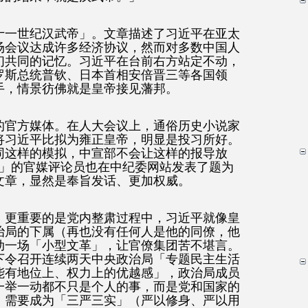
十一世纪汉武帝」。文章描述了习近平在亚太
场会议达成许多经济协议，然而对多数中国人
们共同的记忆。习近平在台前右方站定不动，
罗斯总统普钦、日本首相安倍晋三等各国领
手，情景彷佛就是皇帝接见藩邦。
的官方媒体。在人大会议上，通俗历史小说家
将习近平比拟为雍正皇帝，明显是投习所好。
同这样的模拟，中宣部不会让这样的报导放
习骅」的官媒评论员也在中纪委网站发表了题为
文章，显然是奉旨发话、更加权威。
，更重要的是党内整肃过程中，习近平就像皇
治局的下属（再也没有任何人是他的同僚，他
动一场「小型文革」，让官僚集团苦不堪言。
，习下令召开连续两天中央政治局「专题民主生活
能有地位上、权力上的优越感」，政治局成员
一举一动都不只是个人的事，而是党和国家的
，需要成为「三严三实」（严以修身、严以用