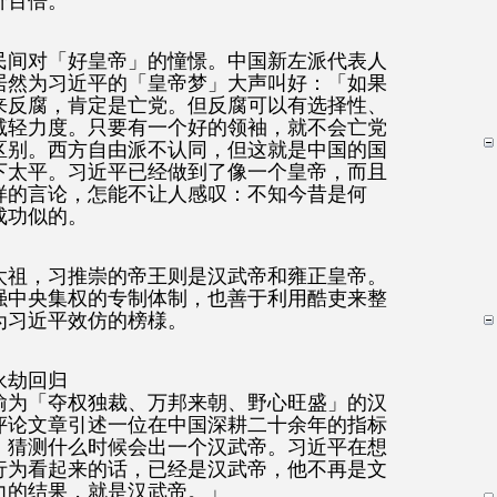
价百倍。
民间对「好皇帝」的憧憬。中国新左派代表人
居然为习近平的「皇帝梦」大声叫好：「如果
来反腐，肯定是亡党。但反腐可以有选择性、
减轻力度。只要有一个好的领袖，就不会亡党
区别。西方自由派不认同，但这就是中国的国
下太平。习近平已经做到了像一个皇帝，而且
样的言论，怎能不让人感叹：不知今昔是何
成功似的。
太祖，习推崇的帝王则是汉武帝和雍正皇帝。
强中央集权的专制体制，也善于利用酷吏来整
为习近平效仿的榜様。
永劫回归
喻为「夺权独裁、万邦来朝、野心旺盛」的汉
评论文章引述一位在中国深耕二十余年的指标
，猜测什么时候会出一个汉武帝。习近平在想
行为看起来的话，已经是汉武帝，他不再是文
力的结果，就是汉武帝。」