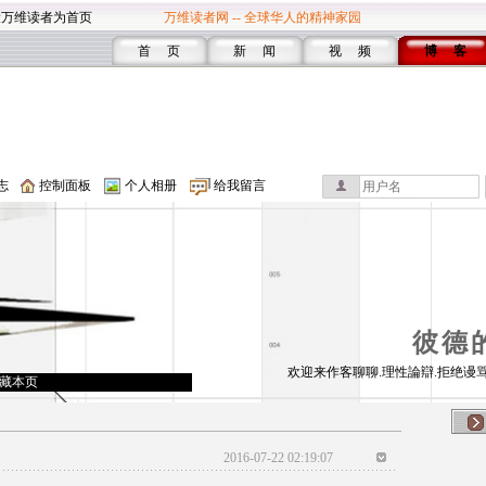
设万维读者为首页
万维读者网 -- 全球华人的精神家园
首 页
新 闻
视 频
博 客
志
控制面板
个人相册
给我留言
彼德
欢迎来作客聊聊.理性論辯.拒绝谩骂
藏本页
2016-07-22 02:19:07