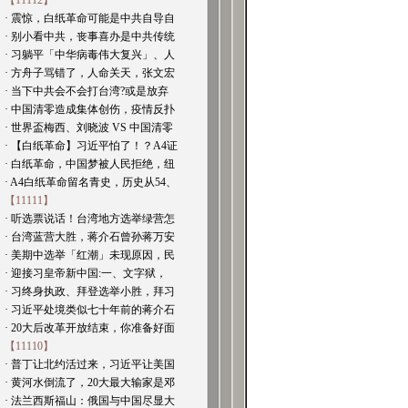
【11112】
· 震惊，白纸革命可能是中共自导自
· 别小看中共，丧事喜办是中共传统
· 习躺平「中华病毒伟大复兴」、人
· 方舟子骂错了，人命关天，张文宏
· 当下中共会不会打台湾?或是放弃
· 中国清零造成集体创伤，疫情反扑
· 世界盃梅西、刘晓波 VS 中国清零
· 【白纸革命】习近平怕了！？A4证
· 白纸革命，中国梦被人民拒绝，纽
· A4白纸革命留名青史，历史从54、
【11111】
· 听选票说话！台湾地方选举绿营怎
· 台湾蓝营大胜，蒋介石曾孙蒋万安
· 美期中选举「红潮」未现原因，民
· 迎接习皇帝新中国:一、文字狱，
· 习终身执政、拜登选举小胜，拜习
· 习近平处境类似七十年前的蒋介石
· 20大后改革开放结束，你准备好面
【11110】
· 普丁让北约活过来，习近平让美国
· 黄河水倒流了，20大最大输家是邓
· 法兰西斯福山：俄国与中国尽显大