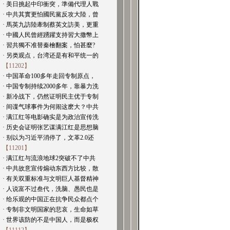
· 美日挑起中印衝突，準備代理人戰
· 中共其實更怕國民黨反攻大陸，曾
· 馬英九訪陸牽制蔡英文訪美，更重
· 中國人民曾經踴躍支持習大撒幣上
· 習共獨不准替秦檜翻案，怕甚麼?
· 另类观点，台湾还是有和平统一的
【11202】
· 中国革命100多年走回专制原点，
· 中国专制持续2000多年，靠暴力洗
· 新冷战下，仍然证明民主优于专制
· 间谍气球事件为何闹这麽大？中共
· 满江红等电影确实是为政治宣传洗
· 历史会证明张艺谋满江红是思想脑
· 别以为习近平消停了，文革2.0还
【11201】
· 满江红与流浪地球2突破不了中共
· 中共故意宣传煽动东西方比较，散
· 有关双重标准与文明巨人基督精神
· 人说富不过叁代，洗脑、愚民也是
· 给乐观的中国正在抗争民众都点个
· 专制非文明国家的悲哀，生命如草
· 世界该防的不是中国人，而是极权