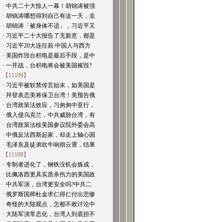
· 中共二十大惊人一幕！胡锦涛被强
· 胡锦涛哪想得到自己有这一天，韭
· 胡锦涛「被身体不适」，习近平又
· 习近平二十大报告了无新意，都是
· 习近平20大连任前:中国人与西方
· 美国炸毁台积电是最后手段，是中
· 一开战，台积电将会被美国摧毁?
【11109】
· 习近平被软禁传言始末，如美国是
· 拜登表态美将保卫台湾！美预告俄
· 台湾政策法效应，习匆匆中亚行，
· 俄入侵乌克兰，中共威胁台湾，有
· 台湾政策法桉美国参议院外委会高
· 中俄反法西斯起家，却走上轴心国
· 毛泽东及徒弟吹牛响彻云霄，结果
【11108】
· 专制者进化了，钢铁没机会炼成，
· 比佩洛西更具实质杀伤力的美国政
· 中共军演，台湾更安全吗?中共二
· 俄罗斯国师杜金求仁得仁付出悲惨
· 奇怪的大陆观点，怎都不敢讨论中
· 大陆军演常态化，台湾人到底担不