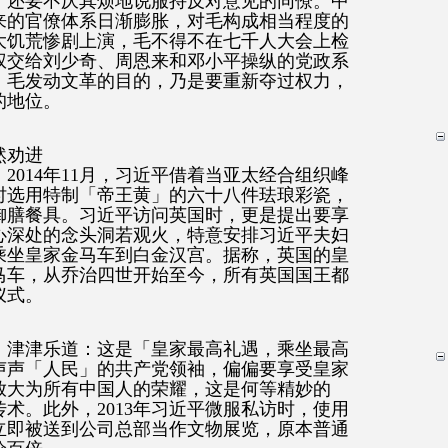
，还要不厌其烦地说服持反对意见的同僚。中
来的官僚体系日渐膨胀，对毛构成相当程度的
大饥荒惨剧上演，毛不得不在七千人大会上检
权交给刘少奇、周恩来和邓小平操纵的党政系
，毛发动文革的目的，乃是要重新夺过权力，
的地位。
然劝进
2014年11月，习近平借着当亚太经合组织峰
时选用特制「帝王黄」的六十八件珐琅彩瓷，
御膳餐具。习近平访问英国时，更是提出要享
心深处的念头洞若观火，特意安排习近平夫妇
乘坐皇家金马车到白金汉宫。据称，英国的皇
马车，从乔治四世开始至今，所有英国国王都
仪式。
》津津乐道：这是「皇家最高礼遇，乘坐最高
声声「人民」的共产党领袖，偏偏要享受皇家
放大为所有中国人的荣耀，这是何等精妙的
术。此外，2013年习近平微服私访时，使用
立即被送到公司总部当作文物展览，原本普通