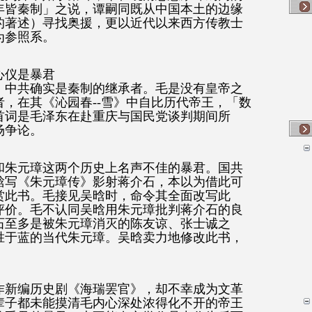
年皆秦制」之说，谭嗣同既从中国本土的边缘
的著述）寻找奥援，更以近代以来西方传教士
为参照系。
心仪是暴君
，中共确实是秦制的继承者。毛是没有皇帝之
，在其《沁园春--雪》中自比历代帝王，「数
首词是毛泽东在赴重庆与国民党谈判期间所
场争论。
和朱元璋这两个历史上名声不佳的暴君。国共
晗写《朱元璋传》影射蒋介石，本以为借此可
赏此书。毛接见吴晗时，命令其全面改写此
评价。毛不认同吴晗用朱元璋批判蒋介石的良
石至多是被朱元璋消灭的陈友谅、张士诚之
胜于蓝的当代朱元璋。吴晗卖力地修改此书，
作新编历史剧《海瑞罢官》，却不幸成为文革
辈子都未能摸清毛内心深处浓得化不开的帝王