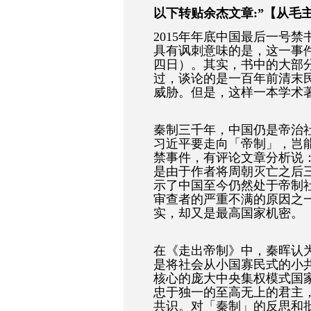
以下转贴余杰文章:”【从毛
2015年年底中国最后一号
具有讽刺意味的是，这一事
四日）。其实，书中的大部
过，谈论的是一百年前清末
威胁。但是，这样一本学术
秦制三千年，中国仍是帝治
习近平要走向「帝制」，岂
禁事件，有评论文章分析说
是由于作者将周朝灭亡之后
示了中国至今仍然处于帝制
审查者的严重不满的原因之
实，却又是最高国家机密。
在《走出帝制》中，秦晖认
是将社会从小国寡民式的小
核心的庞大中央集权模式国
忠于独一的至高无上的君主
共识。对「秦制」的反思和