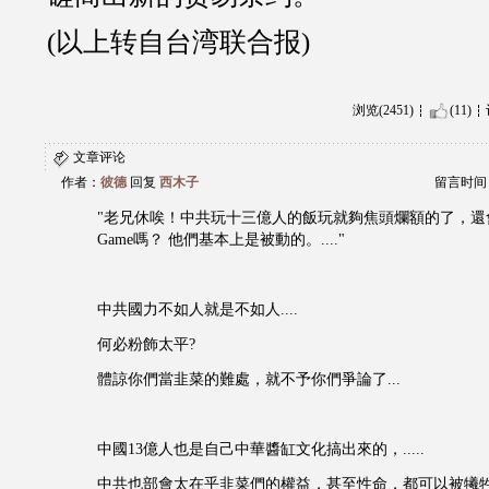
(以上转自台湾联合报)
浏览(2451)
(11)
文章评论
作者：
彼德
回复
西木子
留言时间：20
"老兄休唉！中共玩十三億人的飯玩就夠焦頭爛額的了，還
Game嗎？ 他們基本上是被動的。...."
中共國力不如人就是不如人....
何必粉飾太平?
體諒你們當韭菜的難處，就不予你們爭論了...
中國13億人也是自己中華醬缸文化搞出來的，.....
中共也部會太在乎韭菜們的權益，甚至性命，都可以被犧牲.