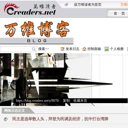
设万维读者为首页
万维
首 页
搜索>>
发表日志
控制面板
个人相册
https://blog.creaders.net/u/9070/
>
复制
>
收藏本页
网络日志正文
民主是选举数人头，拜登为民调及经济，抗中打台湾牌