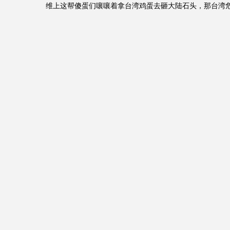
维上这帮傻蛋们嚷嚷着拿台湾鸡蛋去砸大陆石头，那台湾