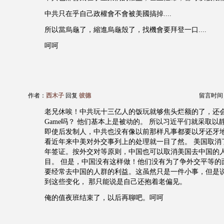
中共只在乎自己政權會不會被美國搞掉....
所以當烏龜了，縮進烏龜殼了，找機會要拜登一口....
呵呵
作者：
西木子
回复
彼德
留言时间：20
老兄休唉！中共玩十三亿人的饭玩就够焦头烂额的了，还
Game吗？ 他们基本上是被动的。 所以习近平们就采取
即使后发制人，中共也没有像以前那样凡事都要以牙还牙地
看近年来中美对外交事列上的处理就一目了然。 美国取消
年签证。按外交对等原则，中国也可以取消美国去中国的
目。 但是，中国没有这样做！他们没有为了争外交平等的
要经常去中国的人群的利益。这虽然只是一件小事，但是
到这些变化， 那只能说是自己还抱着老偏见。
俺的值夜班结束了，以后再聊吧。呵呵