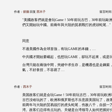
作者：
彼德
回复
西木子
留言时间：20
"美國政客們就是會玩Game！50年前玩古巴，30年前玩歐洲
們又開始玩中國。前兩年與大陸的貿易戰打的虎頭蛇尾..."
同意
不過美國作為全球首強，有玩GAME的本錢，....
中共國才開始要崛起，也想玩GAME，卻玩不起來，或是玩得
台灣只能在兩強中間，夾縫中求生存，是機遇也是走鋼索
氣，不好拿捏，不容易了....
作者：
西木子
留言时间：20
美国政客们就是会玩Game！50年前玩古巴，30年前玩欧
古巴没啥玩的了，欧洲和俄罗斯也不乐意跟美国玩了，政
前两年与大陆的贸易战打的虎头蛇尾，伤敌八千，自损一
湾。政客们总得有点玩的。关键是台湾领导人如何把握好分