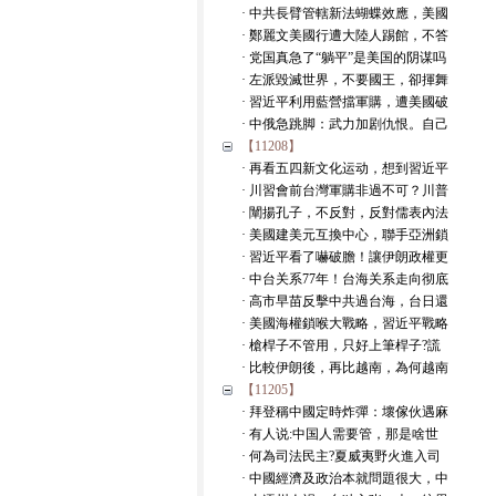
· 中共長臂管轄新法蝴蝶效應，美國
· 鄭麗文美國行遭大陸人踢館，不答
· 党国真急了“躺平”是美国的阴谋吗
· 左派毀滅世界，不要國王，卻揮舞
· 習近平利用藍營擋軍購，遭美國破
· 中俄急跳脚：武力加剧仇恨。自己
【11208】
· 再看五四新文化运动，想到習近平
· 川習會前台灣軍購非過不可？川普
· 闡揚孔子，不反對，反對儒表內法
· 美國建美元互換中心，聯手亞洲鎖
· 習近平看了嚇破膽！讓伊朗政權更
· 中台关系77年！台海关系走向彻底
· 高市早苗反擊中共過台海，台日還
· 美國海權鎖喉大戰略，習近平戰略
· 槍桿子不管用，只好上筆桿子?謊
· 比較伊朗後，再比越南，為何越南
【11205】
· 拜登稱中國定時炸彈：壞傢伙遇麻
· 有人说:中国人需要管，那是啥世
· 何為司法民主?夏威夷野火進入司
· 中國經濟及政治本就問題很大，中