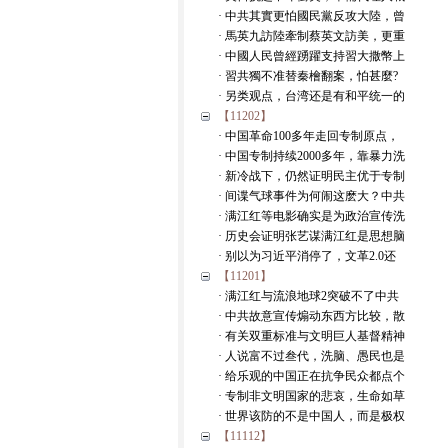
· 中共其實更怕國民黨反攻大陸，曾
· 馬英九訪陸牽制蔡英文訪美，更重
· 中國人民曾經踴躍支持習大撒幣上
· 習共獨不准替秦檜翻案，怕甚麼?
· 另类观点，台湾还是有和平统一的
【11202】
· 中国革命100多年走回专制原点，
· 中国专制持续2000多年，靠暴力洗
· 新冷战下，仍然证明民主优于专制
· 间谍气球事件为何闹这麽大？中共
· 满江红等电影确实是为政治宣传洗
· 历史会证明张艺谋满江红是思想脑
· 别以为习近平消停了，文革2.0还
【11201】
· 满江红与流浪地球2突破不了中共
· 中共故意宣传煽动东西方比较，散
· 有关双重标准与文明巨人基督精神
· 人说富不过叁代，洗脑、愚民也是
· 给乐观的中国正在抗争民众都点个
· 专制非文明国家的悲哀，生命如草
· 世界该防的不是中国人，而是极权
【11112】