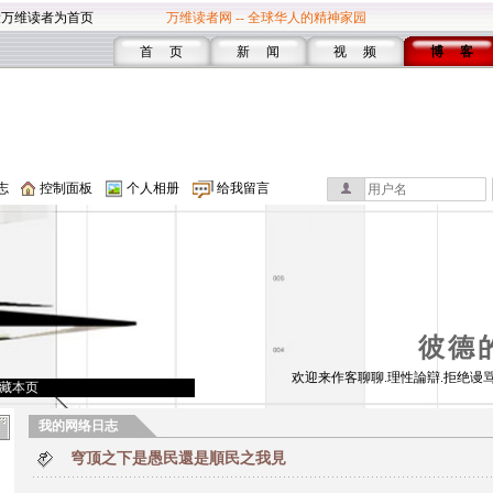
设万维读者为首页
万维读者网 -- 全球华人的精神家园
首 页
新 闻
视 频
博 客
志
控制面板
个人相册
给我留言
彼德
欢迎来作客聊聊.理性論辯.拒绝谩骂
藏本页
我的网络日志
穹顶之下是愚民還是順民之我見