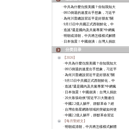
· 中共為什麼仇恨美國？你知我知大
· 0915倒退的速度出乎想象，习近平
· 為何川普總說習近平是好朋友?關
· 9月15日中共國正式西朝鮮化，中
· 造謠?還是國內及共黨專業?中網瘋
· 明朝或清朝，中共將怎樣模式解體
· 日本強震！中國崩潰：台灣人捐款
分类目录
【2026】
· 中共為什麼仇恨美國？你知我知大
· 0915倒退的速度出乎想象，习近平
· 為何川普總說習近平是好朋友?關
· 9月15日中共國正式西朝鮮化，中
· 造謠?還是國內及共黨專業?中網瘋
· 日本強震！中國崩潰：台灣人捐款
· 20大靠張幼俠?習近平21大難連任
· 中國2.2億人躺平、靜默革命？經
· 台灣在衛星網路領域的突破如何使
· 中國2.2億人躺平，靜默革命習近
【每月聖經文】
· 明朝或清朝，中共將怎樣模式解體