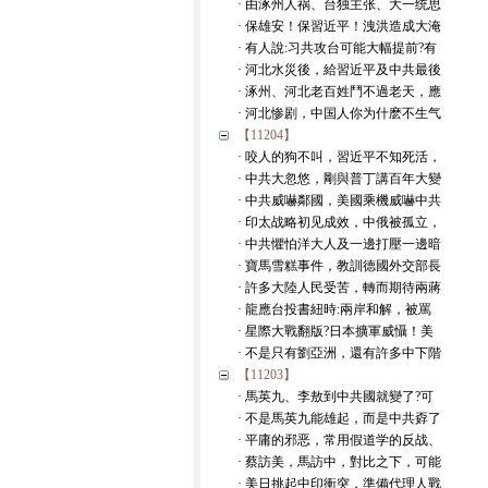
· 由涿州人祸、台独主张、大一统思
· 保雄安！保習近平！洩洪造成大淹
· 有人說:习共攻台可能大幅提前?有
· 河北水災後，給習近平及中共最後
· 涿州、河北老百姓鬥不過老天，應
· 河北惨剧，中国人你为什麽不生气
【11204】
· 咬人的狗不叫，習近平不知死活，
· 中共大忽悠，剛與普丁講百年大變
· 中共威嚇鄰國，美國乘機威嚇中共
· 印太战略初见成效，中俄被孤立，
· 中共懼怕洋大人及一邊打壓一邊暗
· 寶馬雪糕事件，教訓德國外交部長
· 許多大陸人民受苦，轉而期待兩蔣
· 龍應台投書紐時:兩岸和解，被罵
· 星際大戰翻版?日本擴軍威懾！美
· 不是只有劉亞洲，還有許多中下階
【11203】
· 馬英九、李敖到中共國就變了?可
· 不是馬英九能雄起，而是中共孬了
· 平庸的邪恶，常用假道学的反战、
· 蔡訪美，馬訪中，對比之下，可能
· 美日挑起中印衝突，準備代理人戰