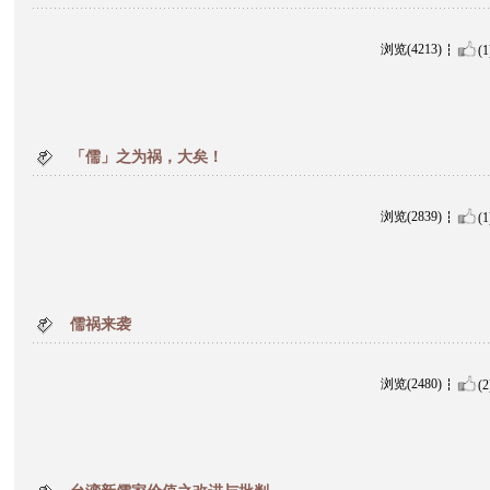
浏览(4213)
(1
「儒」之为祸，大矣！
浏览(2839)
(1
儒祸来袭
浏览(2480)
(2