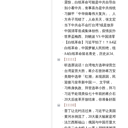
· 震惊，白纸革命可能是中共自导自
· 别小看中共，丧事喜办是中共传统
· 习躺平「中华病毒伟大复兴」、人
· 方舟子骂错了，人命关天，张文宏
· 当下中共会不会打台湾?或是放弃
· 中国清零造成集体创伤，疫情反扑
· 世界盃梅西、刘晓波 VS 中国清零
· 【白纸革命】习近平怕了！？A4证
· 白纸革命，中国梦被人民拒绝，纽
· A4白纸革命留名青史，历史从54、
【11111】
· 听选票说话！台湾地方选举绿营怎
· 台湾蓝营大胜，蒋介石曾孙蒋万安
· 美期中选举「红潮」未现原因，民
· 迎接习皇帝新中国:一、文字狱，
· 习终身执政、拜登选举小胜，拜习
· 习近平处境类似七十年前的蒋介石
· 20大后改革开放结束，你准备好面
【11110】
· 普丁让北约活过来，习近平让美国
· 黄河水倒流了，20大最大输家是邓
· 法兰西斯福山：俄国与中国尽显大