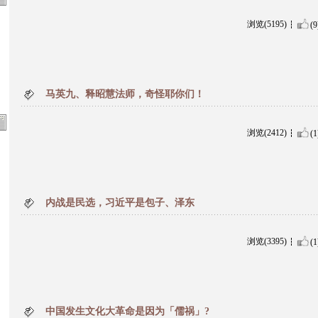
浏览(5195)
(9
马英九、释昭慧法师，奇怪耶你们！
浏览(2412)
(1
内战是民选，习近平是包子、泽东
浏览(3395)
(1
中国发生文化大革命是因为「儒祸」?