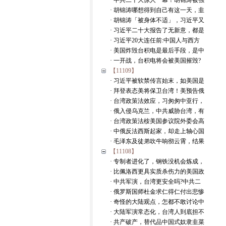
· 中共二十大惊人一幕！胡锦涛被强
· 胡锦涛哪想得到自己有这一天，韭
· 胡锦涛「被身体不适」，习近平又
· 习近平二十大报告了无新意，都是
· 习近平20大连任前:中国人与西方
· 美国炸毁台积电是最后手段，是中
· 一开战，台积电将会被美国摧毁?
【11109】
· 习近平被软禁传言始末，如美国是
· 拜登表态美将保卫台湾！美预告俄
· 台湾政策法效应，习匆匆中亚行，
· 俄入侵乌克兰，中共威胁台湾，有
· 台湾政策法桉美国参议院外委会高
· 中俄反法西斯起家，却走上轴心国
· 毛泽东及徒弟吹牛响彻云霄，结果
【11108】
· 专制者进化了，钢铁没机会炼成，
· 比佩洛西更具实质杀伤力的美国政
· 中共军演，台湾更安全吗?中共二
· 俄罗斯国师杜金求仁得仁付出悲惨
· 奇怪的大陆观点，怎都不敢讨论中
· 大陆军演常态化，台湾人到底担不
· 共产破产，替代品中国式奴隶韭菜