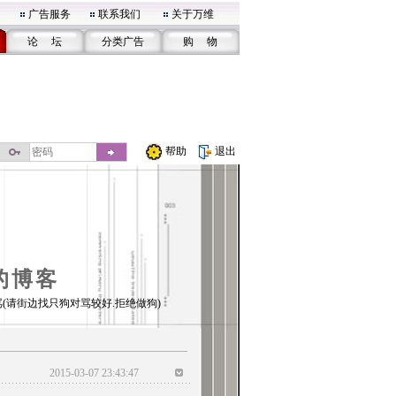
广告服务
联系我们
关于万维
论 坛
分类广告
购 物
帮助
退出
的博客
(请街边找只狗对骂较好.拒绝做狗)
2015-03-07 23:43:47