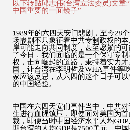
以下转贴邱志伟(台湾立法委员)文章:
中国重要的一面镜子”
1989年的六四天安门悲剧，至今28
场惨剧不只象征着中共专制政权的本
岸可能走向共同制度，甚至愿景的可
了今日，我们面临的是一个保守专制
权，走向崛起的道路，秉持着实力才
国，让台湾在李明哲及WHA事件等
家应该反思，从六四的这个日子可以
的中国经验。
中国在六四天安们事件当中，中共对
生进行血腥镇压，即使面对美国为首
裁，即便当时中国经济水平人均GDP
期台湾的人均GDP是7500美元，中