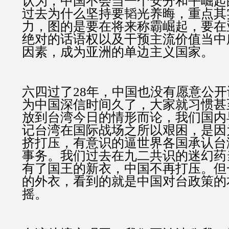
认为，中国不会当一个安分和平崛起
过去为什么坚持要韬光养晦，重点其
力，图的是要在将来称霸崛起，要在
绝对的话语权以及干预主流价值当中
因素，成为亚洲的单边主义国家。
六四过了28年，中国也没有愿意公
为中国深信时间久了，大家就习惯甚
放到台湾今日的情形而论，我们国内
记台湾在国际战场之所以艰困，是因
挤打压，有意识的逼世界各国承认台
事务。我们过去在九二共识的迷幻药
有了国王的新衣，中国不再打压。但
的外衣，看到的就是中国对台政策的
摇。