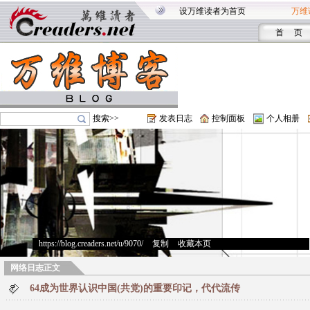
设万维读者为首页
万维
首 页
搜索>>
发表日志
控制面板
个人相册
https://blog.creaders.net/u/9070/
>
复制
>
收藏本页
网络日志正文
64成为世界认识中国(共党)的重要印记，代代流传