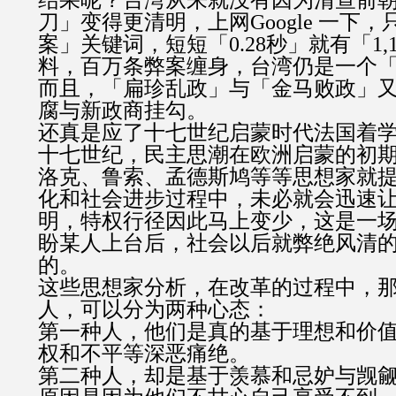
结果呢？台湾从来就没有因为清查前
刀」变得更清明，上网Google 一下，
案」关键词，短短「0.28秒」就有「1,12
料，百万条弊案缠身，台湾仍是一个
而且，「扁珍乱政」与「金马败政」
腐与新政商挂勾。
还真是应了十七世纪启蒙时代法国着
十七世纪，民主思潮在欧洲启蒙的初
洛克、鲁索、孟德斯鸠等等思想家就
化和社会进步过程中，未必就会迅速
明，特权行径因此马上变少，这是一
盼某人上台后，社会以后就弊绝风清
的。
这些思想家分析，在改革的过程中，
人，可以分为两种心态：
第一种人，他们是真的基于理想和价
权和不平等深恶痛绝。
第二种人，却是基于羡慕和忌妒与觊