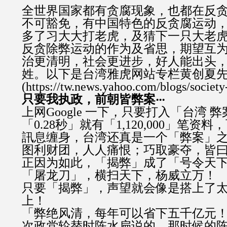
全世界国家都有贪腐现象，也都在反
不可豁免，有中国特色的反贪腐运动
多了习大大打老虎，及猜下一只大老
反贪除弊运动的作为及省思，期望互
治更清明，社会更进步，好人能出头
姓。以下是台湾雅虎网站专栏黄创夏
(
https://tw.news.yahoo.com/blogs/societ
只要我执政，前朝皆弊案‧‧‧
上网Google 一下，只要打入「台湾 
「0.28秒」就有「1,120,000」笔资
訊息缠身，台湾还真是一个「弊案」
图利财团，人人痛恨；巧取豪夺，皆
正因为如此，「揭弊」成了「号令天
「屠龙刀」，横扫天下，杨威立万！
只要「揭弊」，声望就会像是搭上了
上！
「弊绝风清，每年可以省下五千亿元
次政党轮替时陈水扁说的，那时候的