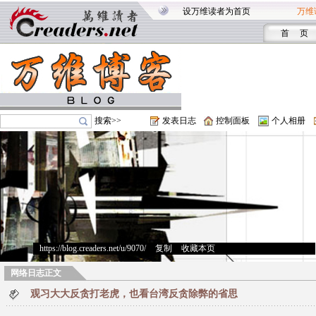
设万维读者为首页
万维
首 页
搜索>>
发表日志
控制面板
个人相册
https://blog.creaders.net/u/9070/
>
复制
>
收藏本页
网络日志正文
观习大大反贪打老虎，也看台湾反贪除弊的省思