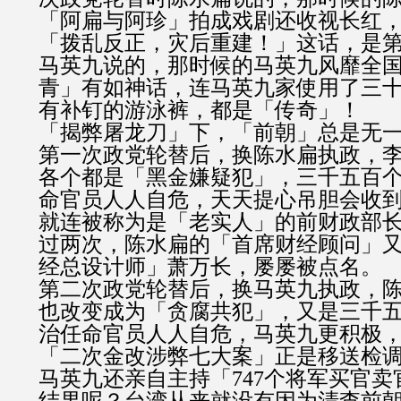
「阿扁与阿珍」拍成戏剧还收视长红
「拨乱反正，灾后重建！」这话，是
马英九说的，那时候的马英九风靡全
青」有如神话，连马英九家使用了三
有补钉的游泳裤，都是「传奇」！
「揭弊屠龙刀」下，「前朝」总是无
第一次政党轮替后，换陈水扁执政，
各个都是「黑金嫌疑犯」，三千五百
命官员人人自危，天天提心吊胆会收
就连被称为是「老实人」的前财政部
过两次，陈水扁的「首席财经顾问」
经总设计师」萧万长，屡屡被点名。
第二次政党轮替后，换马英九执政，
也改变成为「贪腐共犯」，又是三千
治任命官员人人自危，马英九更积极
「二次金改涉弊七大案」正是移送检
马英九还亲自主持「747个将军买官卖官案