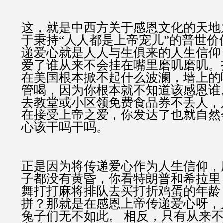
这，就是中西方关于感恩文化的天地
于秉持“人人都是上帝宠儿”的普世
递爱心就是人人与生俱来的人生信仰
爱了谁从来不会挂在嘴里磨叽磨叽。
在美国根本掀不起什么波澜，墙上的
管喝，因为你根本就不知道该感恩谁
去教堂或小区领免费食品券不丢人，
在接受上帝之爱，你发达了也就自然
心该干吗干吗。
正是因为将传递爱心作为人生信仰，
子都没有黄昏，你看特朗普和希拉里
舞打打麻将排队去买打折鸡蛋的年龄
拼？那就是在感恩上帝传递爱心呀，
兔子们无不如此。 相反，只有从来