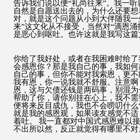
告诉我们说以便“礼尚往来”。我一
自然是自愿送出去的，为什么还要想
对，就是这个问题从小到大伴随我一
来”这文化从不接受，当然对“滴恩涌
是恶心到呕吐。也许这就是我写这篇
你给了我好处，或者在我困难时给了
会感恩你？那是我自己的事，我如何
自己的事，但你不能对我索恩，更不
我有恩，你一说我就不舒服。注意啊
恩，这与欠债还钱是两码事，别混为
帮助了你，请你别挂在心上，我不需
便将来反目成仇，我也不会唠叨什么
就是我的感恩观，如果读友感觉不适
着吐。 我一直都对中国式感恩难以
不出所以然，反正就觉得有哪里不对