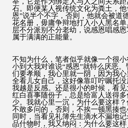
举，它是作为绑定人与人之间关系距
石。即便某人视传统文化为粪土，他
恩”说半个不字，否则，他就会被道
花名册，毋庸争辩地打入小人黑名单
层不分派别不分老幼，说感恩唱感恩
属于满满的正能量。
不知为什么，笔者似乎就像一个很小
小到大我对谁说“感恩”就特么厌恶
们要孝顺，我心里就一阴，因为我心
全看儿女自己，这好像靠叮咛嘱托没
我越是反感。还是很小的时候，看见
红白喜事随份子，总是给富人送得多
少。我就心里一沉，为什么要这样？
不敢多问的，否则，不挨一顿黑揍也
同时，当看见礼簿先生滴水不漏地记
品什物时，我又纳闷：为什么要这样