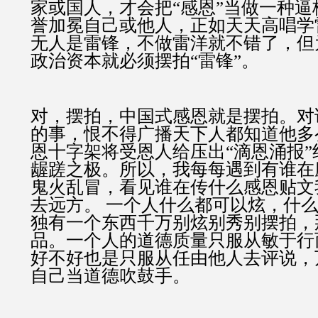
家或国人，才会把“感恩”当做一种
誉加冕自己或他人，正如天天高唱学
无人是雷锋，不做雷洋就不错了，但
政治资本就必须摆拍“雷锋”。
对，摆拍，中国式感恩就是摆拍。对
的事，恨不得广播天下人都知道他多
恩十字架将受恩人给压出“滴恩涌报
龌蹉之极。所以，我每每遇到有谁在
鬼火乱冒，看见谁在传什么感恩贴文
去远方。 一个人什么都可以炫，什
独有一个东西千万别炫别秀别摆拍，
品。一个人的道德质量只服从敏于行
好不好也是只服从任由他人去评说，
自己当道德吹鼓手。