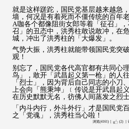
就是这样蹉跎，国民党基层越来越急
墙，何况是有着死而不僵传统的百年
A咖各个都像阻街女郎等着「征召」，
召」的丑态中，洪秀柱敢说敢冲，在
城，冲出了洪秀柱的「大爆发」。
气势大振，洪秀柱就能带领国民党突
观！
别忘了，国民党各代高官都有共同心
鸟」，敢开「武昌起义第一枪」的人
「烈士」，因为背后自己同志的小刀
上会向「熊秉坤」﹝传说是开武昌起
在历史默默无名，彷佛人间蒸发之烈
「内斗内行，外斗外行」才是国民党
之「党魂」，洪秀柱当心啦！
浏览(4161)
(2)