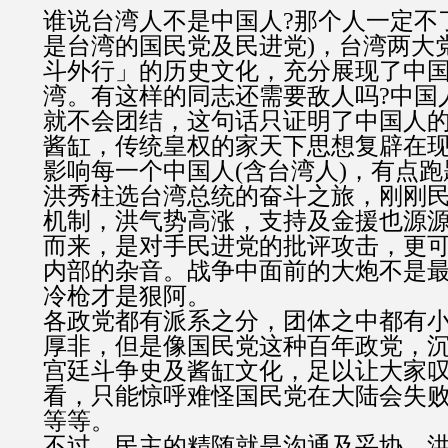
谁说台湾人不是中国人?那个人一定不
是台湾的国民党及民进党)，台湾两大
斗外行」的历史文化，充分展现了中
湾。有这样的同志还需要敌人吗?中国
就不会团结，这句话只证明了中国人
酱缸，传统皇权的家天下思想复辟在
影响每一个中国人(含台湾人)，有点
洪秀柱选台湾总统的奋斗之旅，刚刚
机制，洪气势高涨，支持及金援也源
而来，是对手民进党的批评攻击，更
内部的杂音。战争中面前的大炮不是
冷枪才是狠阿。
各政党都有派系之分，团体之中都有
厚非，但是像国民党这种百年政党，
宫廷斗争史及酱缸文化，足以让大家
看，只能惊呼难怪国民党在大陆会失
等等。
不过，民主的精随就是沟通及妥协，