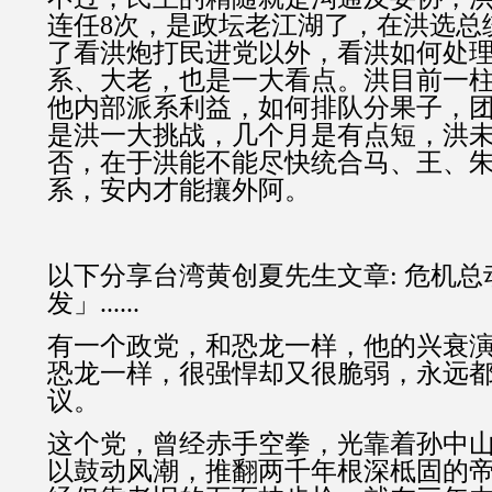
连任8次，是政坛老江湖了，在洪选总
了看洪炮打民进党以外，看洪如何处
系、大老，也是一大看点。洪目前一
他内部派系利益，如何排队分果子，
是洪一大挑战，几个月是有点短，洪
否，在于洪能不能尽快统合马、王、
系，安内才能攘外阿。
以下分享台湾黄创夏先生文章: 危机
发」......
有一个政党，和恐龙一样，他的兴衰
恐龙一样，很强悍却又很脆弱，永远
议。
这个党，曾经赤手空拳，光靠着孙中
以鼓动风潮，推翻两千年根深柢固的