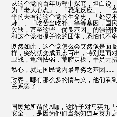
从这个党的百年历程中探究，坦白说
为「老大心态」、「恐龙反应」、「
平的去看待这个党的生命史，「处变
棘」、「吃苦当吃补」等等基因，国
欠缺，甚至这些「优良基因」的强轫
和这个党相提并论的团体，恐怕也不
既然如此，这个党怎么会突然像是面
样，突然就变成丑态百出，特别是面对
卫战，龟缩怯弱，荒腔走板，手足无
私心，就是国民党内最卑劣之基因......
政客，哪有那么多的情与义，他们看
关系罢了。
国民党所谓的A咖，这阵子对马英九「
安全」，是因为他们当然知道马英九