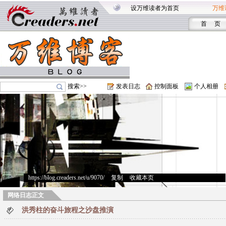
设万维读者为首页
万维
首 页
搜索>>
发表日志
控制面板
个人相册
https://blog.creaders.net/u/9070/
>
复制
>
收藏本页
网络日志正文
洪秀柱的奋斗旅程之沙盘推演