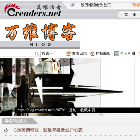
设万维读者为首页
万维
首 页
搜索>>
发表日志
控制面板
个人相册
https://blog.creaders.net/u/9070/
>
复制
>
收藏本页
网络日志正文
G20高调铺张，彰显卑微暴发户心态