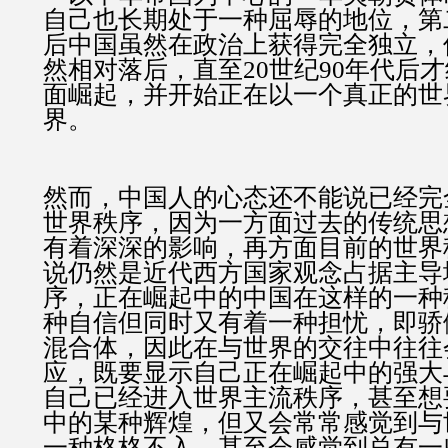
自己也长期处于一种屈辱的地位，第
后中国虽然在政治上获得完全独立，
然相对落后，直至20世纪90年代后
面崛起，并开始正在以一个真正的世
界。
然而，中国人的心态还不能说已经完
世界秩序，因为一方面过去的传统思
有着深深的影响，再方面目前的世界
说仍然是近代西方国家观念占据主导
序，正在崛起中的中国在这样的一种
种自信但同时又有着一种担忧，即骄
混合体，因此在与世界的交往中往往
应，既要显示自己正在崛起中的强大
自己已经进入世界主流秩序，甚至想
中的某种辉煌，但又会常常感觉到与
一种格格不入，甚至会感觉到总有一