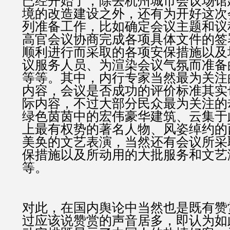
已经开始了，除去杭州城市会议场馆
境的改造建设之外，还有为开好这次
列准备工作，比如确定会议主题和议
高官会议协商完成各项具体文件的签
顺利进行而采取的各项安保措施以及
议服务人员、为渲染会议气氛而准备
等等。其中，内行专家当然最为关注
内容，会议是否成功的评价标准其实
际内容，不过大部分民众最为关注的
绿色茵茵中的宏伟豪华建筑、云集于
上最有权势的著名人物、风姿绰约的
美奂的文艺表演，当然还有会议所采
保措施以及所动用的大批服务和文艺
等。
对此，在国内舆论中当然也是既有赞
过应该说赞赏的声音居多，即认为如