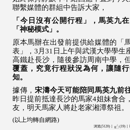
聯繫媒體的群組中告訴大家，
「今日沒有公開行程」，馬英九在
「神秘模式」。
原本馬辦在出發前提供給媒體的「
表」，3月31日上午與武漢大學學生
高鐵赴長沙，隨後參訪周南中學，
覆蓋，究竟行程狀況為何，讓隨行
知。
據傳，
宋濤今天可能陪同馬英九前
昨日提前抵達長沙的馬家4姐妹會合
友，明天馬家人將赴老家湘潭祭祖。
(以上均轉自網路)
浏览(5120)
(19)