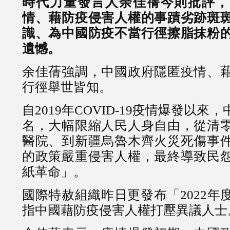
時代力量發言人余佳蒨今則批評，
情、藉防疫侵害人權的事蹟劣跡斑
識、為中國防疫不當行徑擦脂抹粉
遺憾。
余佳蒨強調，中國政府隱匿疫情、
行徑舉世皆知。
自2019年COVID-19疫情爆發以
名，大幅限縮人民人身自由，從清
醫院、到新疆烏魯木齊火災死傷事
的政策嚴重侵害人權，最終導致民
紙革命」。
國際特赦組織昨日更發布「2022年
指中國藉防疫侵害人權打壓異議人士