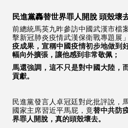
民進黨轟替世界罪人開脫 頭殼壞
前總統馬英九昨參訪中國武漢市檔
擊新冠肺炎疫情武漢保衛戰專題展
疫成果，宣稱中國疫情初步地做到
幅向外擴張，讓他感到非常敬佩；
馬還強調，這不只是對中國大陸，
貢獻。
民進黨發言人卓冠廷對此批評說，
國家主席習近平馬屁，竟
替中共防
界罪人開脫，真的頭殼壞去。