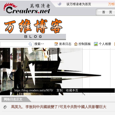
设万维读者为首页
万维
首 页
搜索>>
发表日志
控制面板
个人相册
https://blog.creaders.net/u/9070/
>
复制
>
收藏本页
网络日志正文
馬英九、李敖到中共國就變了?可見中共對中國人民影響巨大