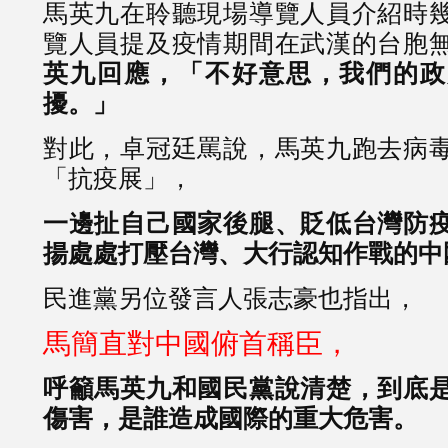
馬英九在聆聽現場導覽人員介紹時
覽人員提及疫情期間在武漢的台胞
英九回應，
「不好意思，我們的政
擾。」
對此，卓冠廷罵說，馬英九跑去病
「抗疫展」，
一邊扯自己國家後腿、貶低台灣防
揚處處打壓台灣、大行認知作戰的中
民進黨另位發言人張志豪也指出，
馬簡直對中國俯首稱臣，
呼籲馬英九和國民黨說清楚，到底
傷害，是誰造成國際的重大危害。