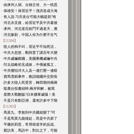
· 由涿州人祸、台独主张、大一统思
· 保雄安！保習近平！洩洪造成大淹
· 有人說:习共攻台可能大幅提前?有
· 河北水災後，給習近平及中共最後
· 涿州、河北老百姓鬥不過老天，應
· 河北惨剧，中国人你为什麽不生气
【11204】
· 咬人的狗不叫，習近平不知死活，
· 中共大忽悠，剛與普丁講百年大變
· 中共威嚇鄰國，美國乘機威嚇中共
· 印太战略初见成效，中俄被孤立，
· 中共懼怕洋大人及一邊打壓一邊暗
· 寶馬雪糕事件，教訓德國外交部長
· 許多大陸人民受苦，轉而期待兩蔣
· 龍應台投書紐時:兩岸和解，被罵
· 星際大戰翻版?日本擴軍威懾！美
· 不是只有劉亞洲，還有許多中下階
【11203】
· 馬英九、李敖到中共國就變了?可
· 不是馬英九能雄起，而是中共孬了
· 平庸的邪恶，常用假道学的反战、
· 蔡訪美，馬訪中，對比之下，可能