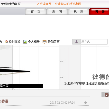
设万维读者为首页
万维读者网 -- 全球华人的精神家园
首 页
新 闻
视 频
博 客
志
控制面板
个人相册
给我留言
彼德
欢迎来作客聊聊.理性論辯.拒绝谩骂
藏本页
如香港
2015-02-03 02:07:24