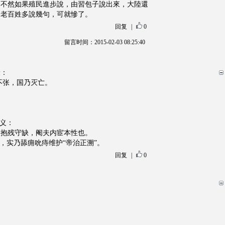
，不然如果殖民進步說，由習包子說出來，大陸還
，老百姓多說幾句，可就慘了。
回复
|
0
留言时间：2015-02-03 08:25:40
衰：
不张，国乃灭亡。
大义：
；抱残守缺，阉夫内宦本性也。
，实乃舔痈吮痔维护“帝治正溯”。
回复
|
0