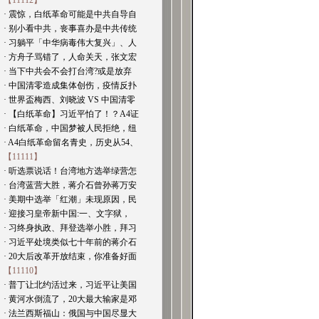
【11112】
· 震惊，白纸革命可能是中共自导自
· 别小看中共，丧事喜办是中共传统
· 习躺平「中华病毒伟大复兴」、人
· 方舟子骂错了，人命关天，张文宏
· 当下中共会不会打台湾?或是放弃
· 中国清零造成集体创伤，疫情反扑
· 世界盃梅西、刘晓波 VS 中国清零
· 【白纸革命】习近平怕了！？A4证
· 白纸革命，中国梦被人民拒绝，纽
· A4白纸革命留名青史，历史从54、
【11111】
· 听选票说话！台湾地方选举绿营怎
· 台湾蓝营大胜，蒋介石曾孙蒋万安
· 美期中选举「红潮」未现原因，民
· 迎接习皇帝新中国:一、文字狱，
· 习终身执政、拜登选举小胜，拜习
· 习近平处境类似七十年前的蒋介石
· 20大后改革开放结束，你准备好面
【11110】
· 普丁让北约活过来，习近平让美国
· 黄河水倒流了，20大最大输家是邓
· 法兰西斯福山：俄国与中国尽显大