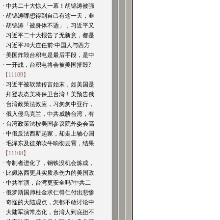
· 中共二十大惊人一幕！胡锦涛被强
· 胡锦涛哪想得到自己有这一天，韭
· 胡锦涛「被身体不适」，习近平又
· 习近平二十大报告了无新意，都是
· 习近平20大连任前:中国人与西方
· 美国炸毁台积电是最后手段，是中
· 一开战，台积电将会被美国摧毁?
【11109】
· 习近平被软禁传言始末，如美国是
· 拜登表态美将保卫台湾！美预告俄
· 台湾政策法效应，习匆匆中亚行，
· 俄入侵乌克兰，中共威胁台湾，有
· 台湾政策法桉美国参议院外委会高
· 中俄反法西斯起家，却走上轴心国
· 毛泽东及徒弟吹牛响彻云霄，结果
【11108】
· 专制者进化了，钢铁没机会炼成，
· 比佩洛西更具实质杀伤力的美国政
· 中共军演，台湾更安全吗?中共二
· 俄罗斯国师杜金求仁得仁付出悲惨
· 奇怪的大陆观点，怎都不敢讨论中
· 大陆军演常态化，台湾人到底担不