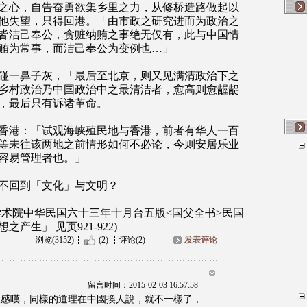
之心，自告奋勇欲集乡里之力，从修桥造路做起以
他失望，只得回港。「由市政之研究进而为政治之
皆洁己奉公，贪赃纳贿之事绝无仅有，此与中国情
贿为常事，而洁己奉公为变例也…」
碰一鼻子灰，「最后至北京，则又见满清政治下之
乡村政治乃中国政治中之最清洁者，愈高则愈龌龊
，最后只有诉诸革命。
香港：「试观海峡殖民地与香港，前者有华人一百
等未往该两地之前情形如何不必论，今则安居乐业
容易管理者也。」
不回到「文化」与文明？
学术院中华民国六十三年十月台五版<国父全书>民国
生」 见页921-922)
浏览(3152)
(2)
评论(2)
发表评论
留言时间：2015-02-03 16:57:58
人感嘆，同樣的道理在中國換人說，就不一樣了，