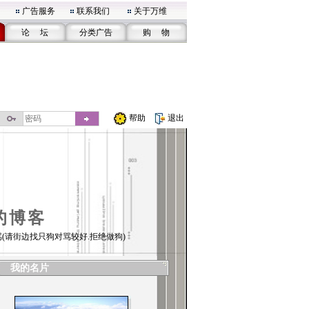
广告服务
联系我们
关于万维
论 坛
分类广告
购 物
帮助
退出
的博客
(请街边找只狗对骂较好.拒绝做狗)
我的名片