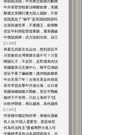
· 明朝或清朝，中共將怎樣模式解體
· 中共長臂管轄新法蝴蝶效應，美國
· 鄭麗文美國行遭大陸人踢館，不答
· 党国真急了“躺平”是美国的阴谋吗
· 左派毀滅世界，不要國王，卻揮舞
· 習近平利用藍營擋軍購，遭美國破
· 中俄急跳脚：武力加剧仇恨。自己
【11208】
· 再看五四新文化运动，想到習近平
· 川習會前台灣軍購非過不可？川普
· 闡揚孔子，不反對，反對儒表內法
· 美國建美元互換中心，聯手亞洲鎖
· 習近平看了嚇破膽！讓伊朗政權更
· 中台关系77年！台海关系走向彻底
· 高市早苗反擊中共過台海，台日還
· 美國海權鎖喉大戰略，習近平戰略
· 槍桿子不管用，只好上筆桿子?謊
· 比較伊朗後，再比越南，為何越南
【11205】
· 拜登稱中國定時炸彈：壞傢伙遇麻
· 有人说:中国人需要管，那是啥世
· 何為司法民主?夏威夷野火進入司
· 中國經濟及政治本就問題很大，中