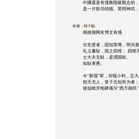
中國還是有儒教階級觀念的
是一片歌功頌德、英明神武
作者：
转个帖
阅彼德网友博文有感
古先贤者，固知荣辱，明兴
礼义廉耻，国之四维； 四维
士大夫无耻，是谓国耻。
知耻者勇。
今“新儒”辈，却窥小利，忘
怨天尤人，竖子无知所为者
彼似呲牙咆哮痛斥“西方殖民”