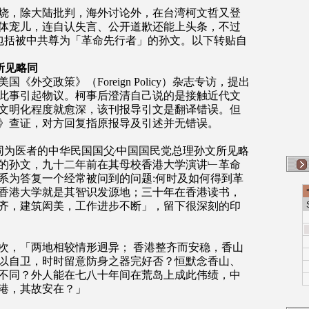
烧，除大陆批判，海外讨论外，在台湾柯文哲又登
体宠儿，连自认失言、公开道歉还能上头条，不过
包括被中共尊为「革命先行者」的孙文。以下转贴自
所见略同
外交政策》（Foreign Policy）杂志专访，提出
此事引起物议。柯事后澄清自己说的是接触近代文
文明化程度就愈深，该刊报导引文是翻译错误。但
》查证，对方回复指原报导及引述并无错误。
同为医者的中华民国国父∕中国国民党总理孙文所见略
的孙文，九十二年前在其母校香港大学演讲﹂革命
系为答复一个经常被问到的问题:何时及如何得到革
香港大学就是其智识发源地；三十年在香港读书，
齐，建筑闳美，工作进步不断」，留下很深刻的印
次，「两地相较情形迥异； 香港整齐而安稳，香山
以自卫，时时留意防身之器完好否？恒默念香山、
不同？外人能在七八十年间在荒岛上成此伟绩，中
港，其故安在？」