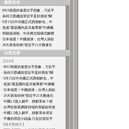
最新发布
· 0915倒退的速度出乎想象，习近平
· 為何川普總說習近平是好朋友?關
· 9月15日中共國正式西朝鮮化，中
· 造謠?還是國內及共黨專業?中網瘋
· 明朝或清朝，中共將怎樣模式解體
· 日本強震！中國崩潰：台灣人捐款
· 20大靠張幼俠?習近平21大難連任
分类目录
【2026】
· 0915倒退的速度出乎想象，习近平
· 為何川普總說習近平是好朋友?關
· 9月15日中共國正式西朝鮮化，中
· 造謠?還是國內及共黨專業?中網瘋
· 日本強震！中國崩潰：台灣人捐款
· 20大靠張幼俠?習近平21大難連任
· 中國2.2億人躺平、靜默革命？經
· 台灣在衛星網路領域的突破如何使
· 中國2.2億人躺平，靜默革命習近
· 平庸的邪惡小結論:只反抗習近平
【每月聖經文】