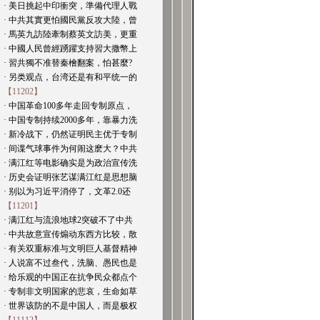
· 美日挑起中印衝突，準備代理人戰
· 中共其實更怕國民黨反攻大陸，曾
· 馬英九訪陸牽制蔡英文訪美，更重
· 中國人民曾經踴躍支持習大撒幣上
· 習共獨不准替秦檜翻案，怕甚麼?
· 另类观点，台湾还是有和平统一的
【11202】
· 中国革命100多年走回专制原点，
· 中国专制持续2000多年，靠暴力洗
· 新冷战下，仍然证明民主优于专制
· 间谍气球事件为何闹这麽大？中共
· 满江红等电影确实是为政治宣传洗
· 历史会证明张艺谋满江红是思想脑
· 别以为习近平消停了，文革2.0还
【11201】
· 满江红与流浪地球2突破不了中共
· 中共故意宣传煽动东西方比较，散
· 有关双重标准与文明巨人基督精神
· 人说富不过叁代，洗脑、愚民也是
· 给乐观的中国正在抗争民众都点个
· 专制非文明国家的悲哀，生命如草
· 世界该防的不是中国人，而是极权