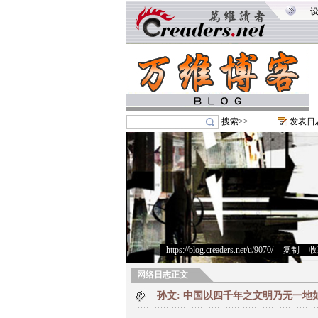
搜索>>
发表日
https://blog.creaders.net/u/9070/
>
复制
>
收
网络日志正文
孙文: 中国以四千年之文明乃无一地