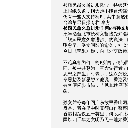
被殖民越久越进步风波，持续延
上报纸头条，柯大炮不愧台湾媒
仍有一些人支持柯P，其中竟然
台湾苹果日报专栏-李方:
被殖民愈久愈进步？柯P与孙文
报导指台北市长柯文哲接受知名美国《
「被殖民愈久愈进步」的说法，
明愈早、受文明影响愈久，社会
今日《苹果》称，向《外交政策
不论真相为何，柯P所言，倒与
同。
被中共尊为「革命先行者」
思想之产生」时表示，这次演说
命思想及新思想？他说，香港及
有空便闲步市街，「见其秩序整
象。
孙文并称每年回广东故里香山两
反是。我在里中时竟须自作警察
香港相距仅五十英里，何以如此
国以四千年之文明乃无一地如香