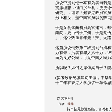
演说中提到他一本有为者当若是
贯澈理想，但由乡至县，屡屡令
研究」，结果「知香港政府官员
形正相反。盖中国官员以贪赃纳
于是又尝试向省府高官建言，却
龌龊，更百倍于广州。于是觉悟
」。这位热血青年走「投」无路
这篇演说倒数第二段提到台湾和
万有奇，后者有华人六十万，彼
而为良好公民，可见中国人民乃
所以呢？风俗之厚薄奚自乎？能
(参考数据见张其昀主编，中华
十二年在香港大学演讲﹂革命思想之产
文章评论
作者：
彼德
转个帖兄歡迎蒞臨，台灣有