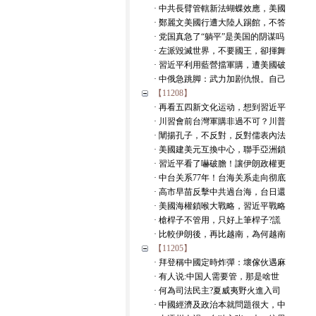
· 中共長臂管轄新法蝴蝶效應，美國
· 鄭麗文美國行遭大陸人踢館，不答
· 党国真急了“躺平”是美国的阴谋吗
· 左派毀滅世界，不要國王，卻揮舞
· 習近平利用藍營擋軍購，遭美國破
· 中俄急跳脚：武力加剧仇恨。自己
【11208】
· 再看五四新文化运动，想到習近平
· 川習會前台灣軍購非過不可？川普
· 闡揚孔子，不反對，反對儒表內法
· 美國建美元互換中心，聯手亞洲鎖
· 習近平看了嚇破膽！讓伊朗政權更
· 中台关系77年！台海关系走向彻底
· 高市早苗反擊中共過台海，台日還
· 美國海權鎖喉大戰略，習近平戰略
· 槍桿子不管用，只好上筆桿子?謊
· 比較伊朗後，再比越南，為何越南
【11205】
· 拜登稱中國定時炸彈：壞傢伙遇麻
· 有人说:中国人需要管，那是啥世
· 何為司法民主?夏威夷野火進入司
· 中國經濟及政治本就問題很大，中