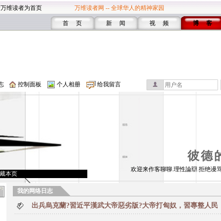
设万维读者为首页
万维读者网 -- 全球华人的精神家园
首 页
新 闻
视 频
博 客
志
控制面板
个人相册
给我留言
彼德
欢迎来作客聊聊.理性論辯.拒绝谩骂
藏本页
我的网络日志
出兵烏克蘭?習近平漢武大帝惡劣版?大帝打匈奴，習專整人民