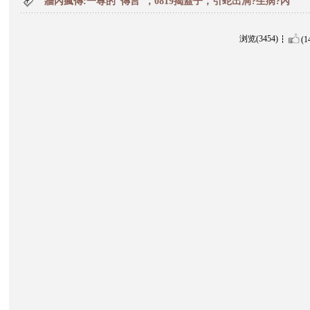
牆內瘋傳:一尊的“傳言”，0819揭蓋子，引蛇出洞?生病?內
浏览(3454)
(1