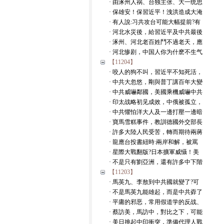
· 由涿州人祸、台独主张、大一统思
· 保雄安！保習近平！洩洪造成大淹
· 有人說:习共攻台可能大幅提前?有
· 河北水災後，給習近平及中共最後
· 涿州、河北老百姓鬥不過老天，應
· 河北惨剧，中国人你为什麽不生气
【11204】
· 咬人的狗不叫，習近平不知死活，
· 中共大忽悠，剛與普丁講百年大變
· 中共威嚇鄰國，美國乘機威嚇中共
· 印太战略初见成效，中俄被孤立，
· 中共懼怕洋大人及一邊打壓一邊暗
· 寶馬雪糕事件，教訓德國外交部長
· 許多大陸人民受苦，轉而期待兩蔣
· 龍應台投書紐時:兩岸和解，被罵
· 星際大戰翻版?日本擴軍威懾！美
· 不是只有劉亞洲，還有許多中下階
【11203】
· 馬英九、李敖到中共國就變了?可
· 不是馬英九能雄起，而是中共孬了
· 平庸的邪恶，常用假道学的反战、
· 蔡訪美，馬訪中，對比之下，可能
· 美日挑起中印衝突，準備代理人戰