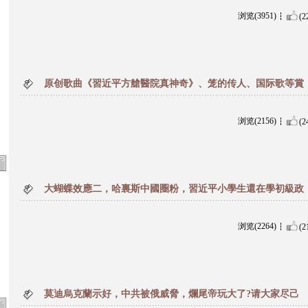
浏览(3951)
(2
原创歌曲《習近平方艙醫院真神奇》、笼的传人、国际歌等賞
浏览(2156)
(2
大蝴蝶效應二，哈裏斯中國圈粉，習近平小學生還在學初級政
浏览(2264)
(2
莫迪烏克蘭示好，中共被俄威脅，爛尾帝玩大了?请大家尽己