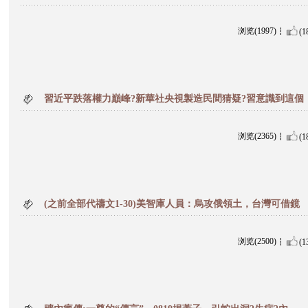
浏览(1997)
(1
習近平跌落權力巔峰?新華社央視製造民間猜疑?習意識到這個
浏览(2365)
(1
(之前全部代禱文1-30)美智庫人員：烏攻俄領土，台灣可借鏡
浏览(2500)
(1