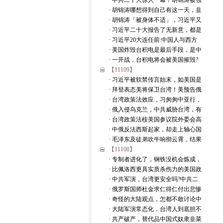
· 中共二十大惊人一幕！胡锦涛被强
· 胡锦涛哪想得到自己有这一天，韭
· 胡锦涛「被身体不适」，习近平又
· 习近平二十大报告了无新意，都是
· 习近平20大连任前:中国人与西方
· 美国炸毁台积电是最后手段，是中
· 一开战，台积电将会被美国摧毁?
【11109】
· 习近平被软禁传言始末，如美国是
· 拜登表态美将保卫台湾！美预告俄
· 台湾政策法效应，习匆匆中亚行，
· 俄入侵乌克兰，中共威胁台湾，有
· 台湾政策法桉美国参议院外委会高
· 中俄反法西斯起家，却走上轴心国
· 毛泽东及徒弟吹牛响彻云霄，结果
【11108】
· 专制者进化了，钢铁没机会炼成，
· 比佩洛西更具实质杀伤力的美国政
· 中共军演，台湾更安全吗?中共二
· 俄罗斯国师杜金求仁得仁付出悲惨
· 奇怪的大陆观点，怎都不敢讨论中
· 大陆军演常态化，台湾人到底担不
· 共产破产，替代品中国式奴隶韭菜