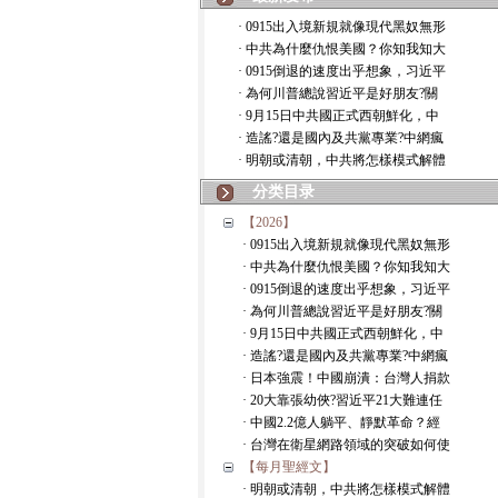
· 0915出入境新規就像現代黑奴無形
· 中共為什麼仇恨美國？你知我知大
· 0915倒退的速度出乎想象，习近平
· 為何川普總說習近平是好朋友?關
· 9月15日中共國正式西朝鮮化，中
· 造謠?還是國內及共黨專業?中網瘋
· 明朝或清朝，中共將怎樣模式解體
分类目录
【2026】
· 0915出入境新規就像現代黑奴無形
· 中共為什麼仇恨美國？你知我知大
· 0915倒退的速度出乎想象，习近平
· 為何川普總說習近平是好朋友?關
· 9月15日中共國正式西朝鮮化，中
· 造謠?還是國內及共黨專業?中網瘋
· 日本強震！中國崩潰：台灣人捐款
· 20大靠張幼俠?習近平21大難連任
· 中國2.2億人躺平、靜默革命？經
· 台灣在衛星網路領域的突破如何使
【每月聖經文】
· 明朝或清朝，中共將怎樣模式解體