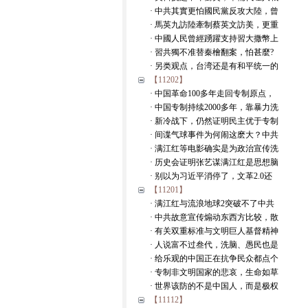
· 中共其實更怕國民黨反攻大陸，曾
· 馬英九訪陸牽制蔡英文訪美，更重
· 中國人民曾經踴躍支持習大撒幣上
· 習共獨不准替秦檜翻案，怕甚麼?
· 另类观点，台湾还是有和平统一的
【11202】
· 中国革命100多年走回专制原点，
· 中国专制持续2000多年，靠暴力洗
· 新冷战下，仍然证明民主优于专制
· 间谍气球事件为何闹这麽大？中共
· 满江红等电影确实是为政治宣传洗
· 历史会证明张艺谋满江红是思想脑
· 别以为习近平消停了，文革2.0还
【11201】
· 满江红与流浪地球2突破不了中共
· 中共故意宣传煽动东西方比较，散
· 有关双重标准与文明巨人基督精神
· 人说富不过叁代，洗脑、愚民也是
· 给乐观的中国正在抗争民众都点个
· 专制非文明国家的悲哀，生命如草
· 世界该防的不是中国人，而是极权
【11112】