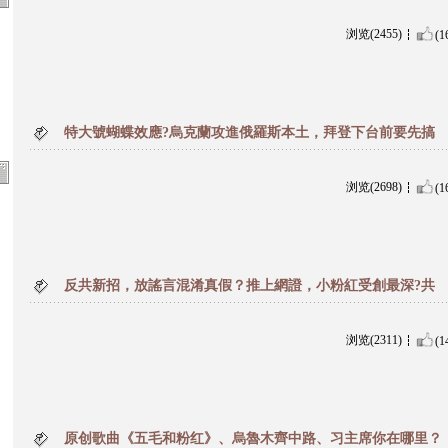
浏览(2455)
(1
特大號蝴蝶效應?烏克蘭攻進俄羅斯本土，拜登下台前要先搞
浏览(2698)
(1
反共新招，放謠言混淆真假？推上網證，小粉紅受創最深?共
浏览(2311)
(1
原创歌曲《五毛和粉红》、烏魯木齊中路、习主席你在哪里？