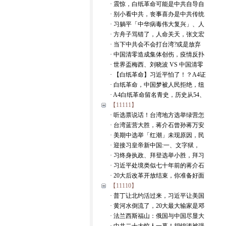
· 震惊，白纸革命可能是中共自导自
· 别小看中共，丧事喜办是中共传统
· 习躺平「中华病毒伟大复兴」、人
· 方舟子骂错了，人命关天，张文宏
· 当下中共会不会打台湾?或是放弃
· 中国清零造成集体创伤，疫情反扑
· 世界盃梅西、刘晓波 VS 中国清零
· 【白纸革命】习近平怕了！？A4证
· 白纸革命，中国梦被人民拒绝，纽
· A4白纸革命留名青史，历史从54、
【11111】
· 听选票说话！台湾地方选举绿营怎
· 台湾蓝营大胜，蒋介石曾孙蒋万安
· 美期中选举「红潮」未现原因，民
· 迎接习皇帝新中国:一、文字狱，
· 习终身执政、拜登选举小胜，拜习
· 习近平处境类似七十年前的蒋介石
· 20大后改革开放结束，你准备好面
【11110】
· 普丁让北约活过来，习近平让美国
· 黄河水倒流了，20大最大输家是邓
· 法兰西斯福山：俄国与中国尽显大