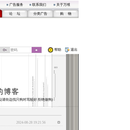
广告服务
联系我们
关于万维
论 坛
分类广告
购 物
帮助
退出
的博客
(请街边找只狗对骂较好.拒绝做狗)
2024-08-28 19:21:56