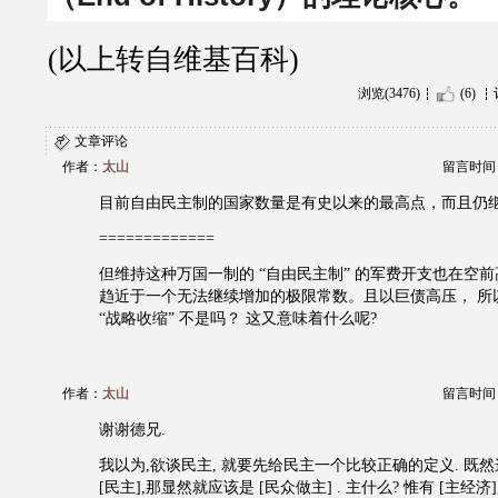
(以上转自维基百科)
浏览(3476)
(6)
文章评论
作者：
太山
留言时间：20
目前自由民主制的国家数量是有史以来的最高点，而且仍
=============
但维持这种万国一制的 “自由民主制” 的军费开支也在空
趋近于一个无法继续增加的极限常数。且以巨债高压， 所
“战略收缩” 不是吗？ 这又意味着什么呢?
作者：
太山
留言时间：20
谢谢德兄.
我以为,欲谈民主, 就要先给民主一个比较正确的定义. 既
[民主],那显然就应该是 [民众做主] . 主什么? 惟有 [主经济],