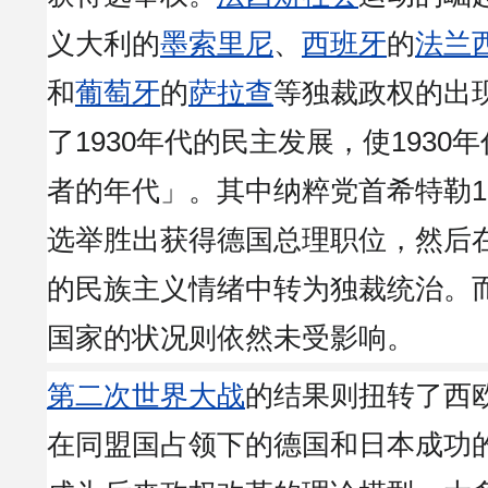
义大利的
墨索里尼
、
西班牙
的
法兰
和
葡萄牙
的
萨拉查
等独裁政权的出
了1930年代的民主发展，使1930
者的年代」。其中纳粹党首希特勒1
选举胜出获得德国总理职位，然后
的民族主义情绪中转为独裁统治。
国家的状况则依然未受影响。
第二次世界大战
的结果则扭转了西
在同盟国占领下的德国和日本成功