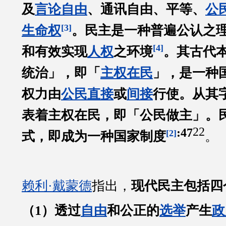
及
言论自由
、通讯自由、平等、
公
[3]
生命权
。民主是一种普遍公认之
[4]
和有效实现
人权
之环境
。其古代
统治」，即「
主权在民
」，是一种
权力由
公民
直接
或
间接
行使。从其
表着主权在民，即「公民做主」。
22
:47
[2]
式，即成为一种国家制度
。
赖利·戴蒙德
指出，
现代民主包括四
（1）透过
自由
和公正的
选举
产生
政