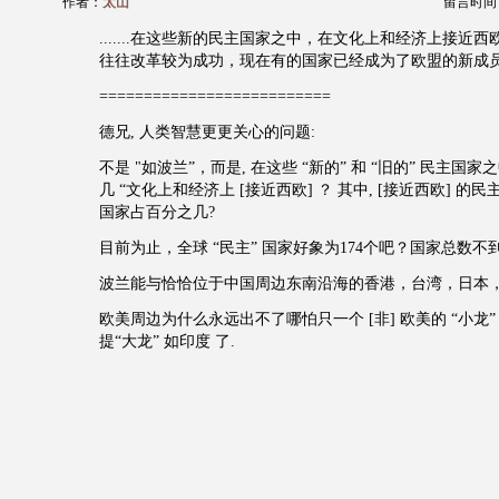
作者：
太山
留言时间：20
.......在这些新的民主国家之中，在文化上和经济上接近
往往改革较为成功，现在有的国家已经成为了欧盟的新成员。.
==========================
德兄, 人类智慧更更关心的问题:
不是 "如波兰”，而是, 在这些 “新的” 和 “旧的” 民主国
几 “文化上和经济上 [接近西欧] ？ 其中, [接近西欧] 的民主
国家占百分之几?
目前为止，全球 “民主” 国家好象为174个吧？国家总数不到2
波兰能与恰恰位于中国周边东南沿海的香港，台湾，日本
欧美周边为什么永远出不了哪怕只一个 [非] 欧美的 “小龙”
提“大龙” 如印度 了.