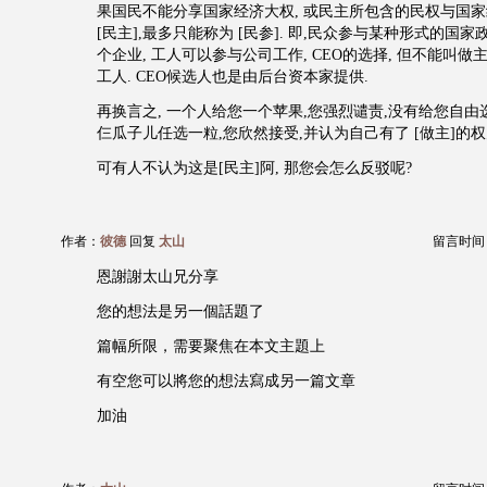
果国民不能分享国家经济大权, 或民主所包含的民权与国家
[民主],最多只能称为 [民参]. 即,民众参与某种形式的国家
个企业, 工人可以参与公司工作, CEO的选择, 但不能叫做
工人. CEO候选人也是由后台资本家提供.
再换言之, 一个人给您一个苹果,您强烈谴责,没有给您自由
仨瓜子儿任选一粒,您欣然接受,并认为自己有了 [做主]的权
可有人不认为这是[民主]阿, 那您会怎么反驳呢?
作者：
彼德
回复
太山
留言时间：20
恩謝謝太山兄分享
您的想法是另一個話題了
篇幅所限，需要聚焦在本文主題上
有空您可以將您的想法寫成另一篇文章
加油