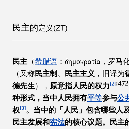
民主的
定义(ZT)
民主
（
希腊语
：δημοκρατία，
罗马
（又称
民主制
、
民主主义
，旧译为
:472
[2]
德先生
），
原意指人民的权力
种形式，当中人民拥有
平等
参与
公
[3]
权
。当中的「人民」包含哪些人
民主发展和
宪法
的核心议题。民主