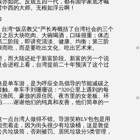
族亦如此。反观五四一代，都有国学家底才喊
贯中西的大师。无根如浮云啊！
会
。台湾“饭店教父”严长寿概括了台湾社会的三个
富之后大块吃肉、大碗喝酒，口味很重；体态
第二阶段，即讲究清淡、健康、均衡；第三阶
康而吃，而是要吃出文化、吃出艺术来。
型，而大陆还处于新富阶段。新富的另一个说
社会进程上看，台湾提前二十年预演了这个过
路是单车游，是为呼应全岛倡导的节能减碳之
触。单车手刘珊珊说：“320公里上遇到的每
的渔民、豪放的原住民、夜市里的女老板、环
伯……谢谢他们的纯真和友善，他们简单的一
这一点台湾人做得不错。导游笑称LV包包是用
能兜着走，因为街头很少有垃圾桶，这是敦促
公共垃圾筒，否则被罚。居民垃圾分5类管理，