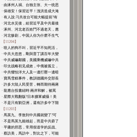
· 由涿州人祸、台独主张、大一统思
· 保雄安！保習近平！洩洪造成大淹
· 有人說:习共攻台可能大幅提前?有
· 河北水災後，給習近平及中共最後
· 涿州、河北老百姓鬥不過老天，應
· 河北惨剧，中国人你为什麽不生气
【11204】
· 咬人的狗不叫，習近平不知死活，
· 中共大忽悠，剛與普丁講百年大變
· 中共威嚇鄰國，美國乘機威嚇中共
· 印太战略初见成效，中俄被孤立，
· 中共懼怕洋大人及一邊打壓一邊暗
· 寶馬雪糕事件，教訓德國外交部長
· 許多大陸人民受苦，轉而期待兩蔣
· 龍應台投書紐時:兩岸和解，被罵
· 星際大戰翻版?日本擴軍威懾！美
· 不是只有劉亞洲，還有許多中下階
【11203】
· 馬英九、李敖到中共國就變了?可
· 不是馬英九能雄起，而是中共孬了
· 平庸的邪恶，常用假道学的反战、
· 蔡訪美，馬訪中，對比之下，可能