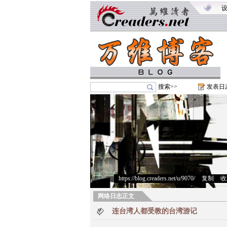
搜索>>
发表日
https://blog.creaders.net/u/9070/
>
复制
>
收
网络日志正文
连台湾人都受教的台湾游记