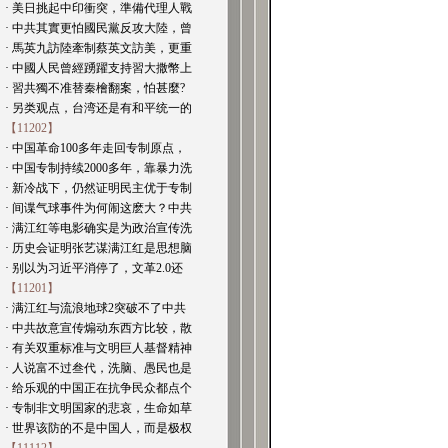
· 美日挑起中印衝突，準備代理人戰
· 中共其實更怕國民黨反攻大陸，曾
· 馬英九訪陸牽制蔡英文訪美，更重
· 中國人民曾經踴躍支持習大撒幣上
· 習共獨不准替秦檜翻案，怕甚麼?
· 另类观点，台湾还是有和平统一的
【11202】
· 中国革命100多年走回专制原点，
· 中国专制持续2000多年，靠暴力洗
· 新冷战下，仍然证明民主优于专制
· 间谍气球事件为何闹这麽大？中共
· 满江红等电影确实是为政治宣传洗
· 历史会证明张艺谋满江红是思想脑
· 别以为习近平消停了，文革2.0还
【11201】
· 满江红与流浪地球2突破不了中共
· 中共故意宣传煽动东西方比较，散
· 有关双重标准与文明巨人基督精神
· 人说富不过叁代，洗脑、愚民也是
· 给乐观的中国正在抗争民众都点个
· 专制非文明国家的悲哀，生命如草
· 世界该防的不是中国人，而是极权