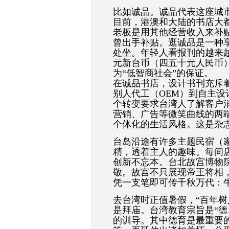
比如诚品。诚品代表这座城
目前，港澳和大陆的书店大
老板是用其他经营收入来补
曾出手补贴。逛诚品是一种
处坐。年轻人看报刊的越来
元新台币（四五十元人民币
为“低智商社会”的保证。
在诚品书店，设计书刊充斥着
别人代工（OEM）到自主设计（ODM，
个转变要求台湾人了解客户
营销、广告等微笑曲线的两
个体化的生活风格。这是杂
台岛沿途有许多主题民宿（
精，透着主人的趣味。每间
创新不忘本。台北故宫博物院
敬。故宫不只展现帝王将相
凭一支笔即可传千秋万代：
去台湾时正值暑假，“百年树
是拜庙。台湾教育宗旨是“德
的训导。其中德育是最重要的