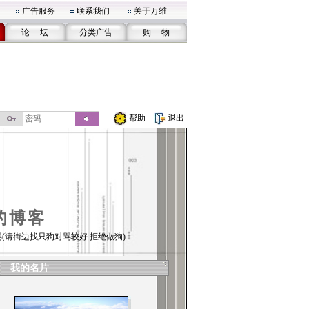
广告服务
联系我们
关于万维
论 坛
分类广告
购 物
帮助
退出
的博客
(请街边找只狗对骂较好.拒绝做狗)
我的名片