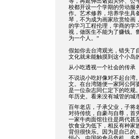
等，再延伸出诸如关怀、公
校都开设一个学期的劳动服
作。艺术修养，培养学生具
琴，不为成为画家欣赏绘画
的学习工程伦理，学商的学
视，做医生不能为了赚钱。
为一个人。”
假如你去台湾观光，错失了
文化就未能触摸到这个小岛
从小吃透视一个社会的传承
不说说小吃好像对不起台湾
文。在台湾随便一家阿公阿婆
是一位杂志同仁定下的吃规。
年历史。看来没有城管的城
百年老店，子承父业，子将
对待传统，自豪与自尊，首
一家牛肉面馆往往是两代甚
饮食业为低下，相反有种家族
背但很快乐。因为是自己的
恒心。中国的食品危机，多