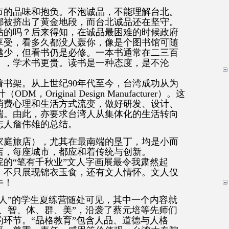
市的品味和抱负。不泡诚品，不能理解台北。
都被挤出了黄金地段，而台北诚品还在坚守。
贴的吗？后来得知，在诚品最困难的时候政府
享受，看多久都没人轰你，像是个图书馆可随
越少，但看书仍是必修。一本书通常在二三百
），学术书更贵。读书是一种态度，是不沦
书架。从上世纪90年代至今，台湾成功从为
Original Design Manufacturer）。这
消费心理和生活方式流变，做好研发、设计、
端。由此，亦要求台湾人从集体化的生活转向
志人詹伟雄的总结。
家庭旅店），尤其在最南端的垦丁，均是小而
店，每座城市，都应和着传统与创新。
的“笔有千秋业”文人字画展最令我肃然起
，不只展现锦衣玉食，还有文人情怀。文人仅
牛！
人”的学生夏练营随处可见，其中一个内容就
、智、体、群、美”，沿袭了蔡元培等先师们
环节。“品格教育”包含人品、道德与人格