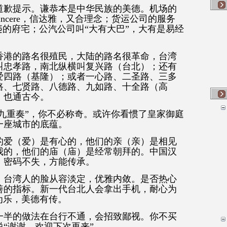
道歉提示。谦恭本是中华民族的美德。机场的
ncere，信达雅，又合理念；货运公司的服务
违的府宅；公汽公司叫“大有大巴”，大有是易经
香港的路名很殖民，大陆的路名很革命，台湾
叫忠孝路，南北纵横叫复兴路（台北）；还有
爱四路（基隆）；或者一心路、二圣路、三多
路、七贤路、八德路、九如路、十全路（高
，也通古今。
琴九重奏”，你不必称奇。或许你看惯了皇家御庭
一座城市的底蕴。
的爱（爱）是有心的，他们的亲（亲）是相见
我的，他们的庙（庙）是经常朝拜的。中国汉
。密码不失，方能传承。
。台湾人的脸从容淡定，优雅内敛。是否热心
善的指标。新一代台北人会拿出手机，耐心为
人为乐，美德有传。
一半的做法在台行不通，会招致鄙视。你不买
“谢谢，欢迎下次再来”。