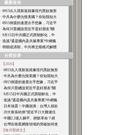
最新发布
· 0915出入境新規就像現代黑奴無形
· 中共為什麼仇恨美國？你知我知大
· 0915倒退的速度出乎想象，习近平
· 為何川普總說習近平是好朋友?關
· 9月15日中共國正式西朝鮮化，中
· 造謠?還是國內及共黨專業?中網瘋
· 明朝或清朝，中共將怎樣模式解體
分类目录
【2026】
· 0915出入境新規就像現代黑奴無形
· 中共為什麼仇恨美國？你知我知大
· 0915倒退的速度出乎想象，习近平
· 為何川普總說習近平是好朋友?關
· 9月15日中共國正式西朝鮮化，中
· 造謠?還是國內及共黨專業?中網瘋
· 日本強震！中國崩潰：台灣人捐款
· 20大靠張幼俠?習近平21大難連任
· 中國2.2億人躺平、靜默革命？經
· 台灣在衛星網路領域的突破如何使
【每月聖經文】