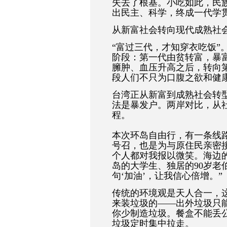
失去了根基。小吃如此，民
出民主、科学，终成一代学
从新富社会转向现代成熟社
“富过三代，才知穿衣吃饭”
阶段：第一代由贫转富，暴
臃肿、血压升高之后，转向
段人们不只为口腹之欲和健
台湾正从新富到成熟社会转
法是暴发户。两岸对比，从
程。
本次环岛自由行，有一条线
号召，也是为与原住民亲密接
个人都对我报以微笑。海边
岛的大学生、独居的90岁老
句‘加油’，让我信心倍增。”
传统的环境观是天人合一，
来装垃圾的——出外垃圾只
你少制造垃圾。餐盒不能丢
垃圾定时集中拉走。