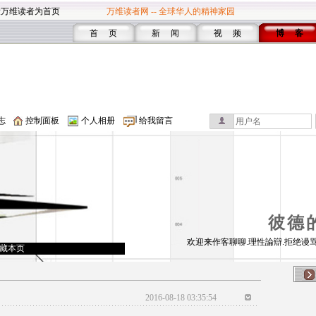
设万维读者为首页
万维读者网 -- 全球华人的精神家园
首 页
新 闻
视 频
博 客
志
控制面板
个人相册
给我留言
彼德
欢迎来作客聊聊.理性論辯.拒绝谩骂
藏本页
2016-08-18 03:35:54