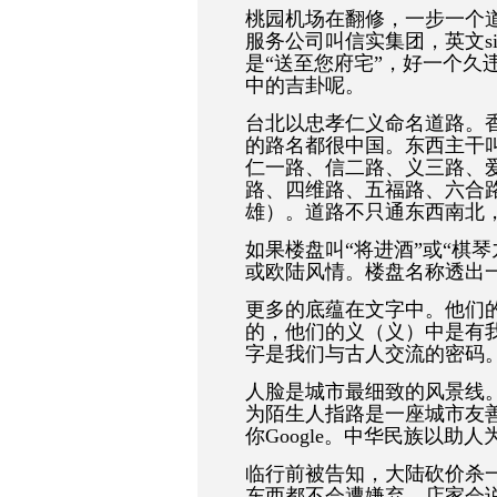
桃园机场在翻修，一步一个
服务公司叫信实集团，英文si
是“送至您府宅”，好一个久
中的吉卦呢。
台北以忠孝仁义命名道路。
的路名都很中国。东西主干
仁一路、信二路、义三路、
路、四维路、五福路、六合
雄）。道路不只通东西南北
如果楼盘叫“将进酒”或“棋
或欧陆风情。楼盘名称透出
更多的底蕴在文字中。他们
的，他们的义（义）中是有
字是我们与古人交流的密码
人脸是城市最细致的风景线
为陌生人指路是一座城市友
你Google。中华民族以助
临行前被告知，大陆砍价杀
东西都不会遭嫌弃，店家会说