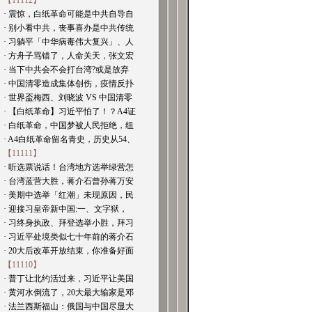
【11112】
· 震惊，白纸革命可能是中共自导自
· 别小看中共，丧事喜办是中共传统
· 习躺平「中华病毒伟大复兴」、人
· 方舟子骂错了，人命关天，张文宏
· 当下中共会不会打台湾?或是放弃
· 中国清零造成集体创伤，疫情反扑
· 世界盃梅西、刘晓波 VS 中国清零
· 【白纸革命】习近平怕了！？A4证
· 白纸革命，中国梦被人民拒绝，纽
· A4白纸革命留名青史，历史从54、
【11111】
· 听选票说话！台湾地方选举绿营怎
· 台湾蓝营大胜，蒋介石曾孙蒋万安
· 美期中选举「红潮」未现原因，民
· 迎接习皇帝新中国:一、文字狱，
· 习终身执政、拜登选举小胜，拜习
· 习近平处境类似七十年前的蒋介石
· 20大后改革开放结束，你准备好面
【11110】
· 普丁让北约活过来，习近平让美国
· 黄河水倒流了，20大最大输家是邓
· 法兰西斯福山：俄国与中国尽显大