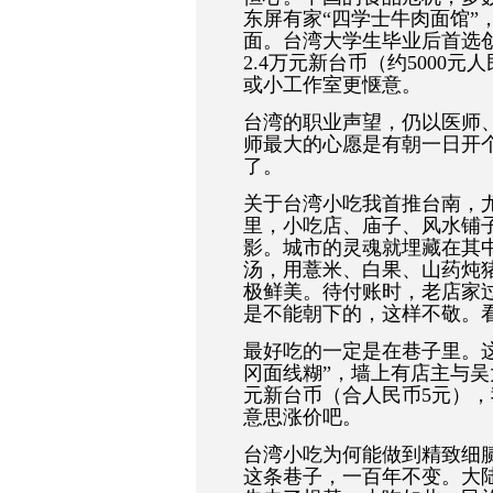
东屏有家“四学士牛肉面馆”
面。台湾大学生毕业后首选
2.4万元新台币（约5000
或小工作室更惬意。
台湾的职业声望，仍以医师、
师最大的心愿是有朝一日开
了。
关于台湾小吃我首推台南，
里，小吃店、庙子、风水铺
影。城市的灵魂就埋藏在其
汤，用薏米、白果、山药炖
极鲜美。待付账时，老店家
是不能朝下的，这样不敬。
最好吃的一定是在巷子里。
冈面线糊”，墙上有店主与吴大
元新台币（合人民币5元）
意思涨价吧。
台湾小吃为何能做到精致细腻
这条巷子，一百年不变。大