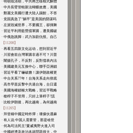
· 明朝或清朝，中共將怎樣模式解體
· 中共長臂管轄新法蝴蝶效應，美國
· 鄭麗文美國行遭大陸人踢館，不答
· 党国真急了“躺平”是美国的阴谋吗
· 左派毀滅世界，不要國王，卻揮舞
· 習近平利用藍營擋軍購，遭美國破
· 中俄急跳脚：武力加剧仇恨。自己
【11208】
· 再看五四新文化运动，想到習近平
· 川習會前台灣軍購非過不可？川普
· 闡揚孔子，不反對，反對儒表內法
· 美國建美元互換中心，聯手亞洲鎖
· 習近平看了嚇破膽！讓伊朗政權更
· 中台关系77年！台海关系走向彻底
· 高市早苗反擊中共過台海，台日還
· 美國海權鎖喉大戰略，習近平戰略
· 槍桿子不管用，只好上筆桿子?謊
· 比較伊朗後，再比越南，為何越南
【11205】
· 拜登稱中國定時炸彈：壞傢伙遇麻
· 有人说:中国人需要管，那是啥世
· 何為司法民主?夏威夷野火進入司
· 中國經濟及政治本就問題很大，中