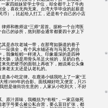
，一家四姐妹皆学士学位，却全都干上了牛肉
创业，喜欢无拘无束。台湾大学毕业的起薪是
元人民币），比起给人打工，还是有个自己的小店
律师和教师这“三师”居首。据称一个台湾医
个自己的诊所，熬到那会通常都要四十岁上下
尤其是赤坎老城一带，在那弯如肠道的巷子
子一应俱全，有个风水铺还有与马英九的合
中，我像蚯蚓一样潜入。印象最深的是四神
猪大肠，汤是用骨头吊足火候的，呈奶白色，
过来先把硬币的面朝上再收下，她说蒋公头像
看来老太太还是认老礼的。
这是条小吃定律。在鹿港小镇我吃上了一家“王
维1989年的合影。面线糊好吃又便宜，只25
，我想是做街坊生意的，人家从小吃到大，不好
、原汁原味，我概括为“有根”，一家店做死
陆老字号要么被公私合营，要么盲目扩张，都