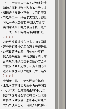
· 中共二十大惊人一幕！胡锦涛被强
· 胡锦涛哪想得到自己有这一天，韭
· 胡锦涛「被身体不适」，习近平又
· 习近平二十大报告了无新意，都是
· 习近平20大连任前:中国人与西方
· 美国炸毁台积电是最后手段，是中
· 一开战，台积电将会被美国摧毁?
【11109】
· 习近平被软禁传言始末，如美国是
· 拜登表态美将保卫台湾！美预告俄
· 台湾政策法效应，习匆匆中亚行，
· 俄入侵乌克兰，中共威胁台湾，有
· 台湾政策法桉美国参议院外委会高
· 中俄反法西斯起家，却走上轴心国
· 毛泽东及徒弟吹牛响彻云霄，结果
【11108】
· 专制者进化了，钢铁没机会炼成，
· 比佩洛西更具实质杀伤力的美国政
· 中共军演，台湾更安全吗?中共二
· 俄罗斯国师杜金求仁得仁付出悲惨
· 奇怪的大陆观点，怎都不敢讨论中
· 大陆军演常态化，台湾人到底担不