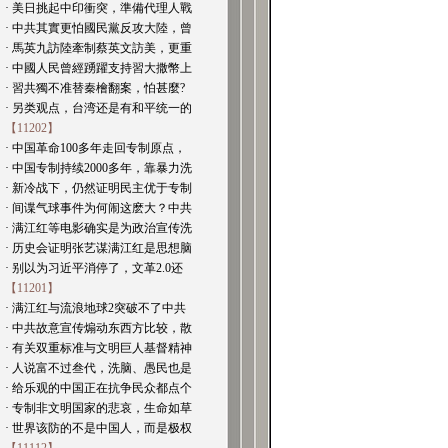
· 美日挑起中印衝突，準備代理人戰
· 中共其實更怕國民黨反攻大陸，曾
· 馬英九訪陸牽制蔡英文訪美，更重
· 中國人民曾經踴躍支持習大撒幣上
· 習共獨不准替秦檜翻案，怕甚麼?
· 另类观点，台湾还是有和平统一的
【11202】
· 中国革命100多年走回专制原点，
· 中国专制持续2000多年，靠暴力洗
· 新冷战下，仍然证明民主优于专制
· 间谍气球事件为何闹这麽大？中共
· 满江红等电影确实是为政治宣传洗
· 历史会证明张艺谋满江红是思想脑
· 别以为习近平消停了，文革2.0还
【11201】
· 满江红与流浪地球2突破不了中共
· 中共故意宣传煽动东西方比较，散
· 有关双重标准与文明巨人基督精神
· 人说富不过叁代，洗脑、愚民也是
· 给乐观的中国正在抗争民众都点个
· 专制非文明国家的悲哀，生命如草
· 世界该防的不是中国人，而是极权