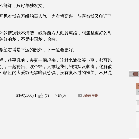
不能评，只好单独发文。
可见右博在万维的高人气，为右博高兴，恭喜右博又印证了
外的情况我不清楚，或许西方人勤於离婚，想遇见更好的对
美好的梦，不是中国梦，哈哈。
希望右博是幸运的例外，下一位会更好。
样，很平凡的，夫妻一闹起来，连材米油盐等小事，都可以
徒，一起祷告、读圣经，支撑起我们的婚姻及家庭，化解彼
件牺牲的大爱就无黑暗及恐惧，没有度不过的难关。不只是
浏览(2060)
(3)
评论(0)
发表评论