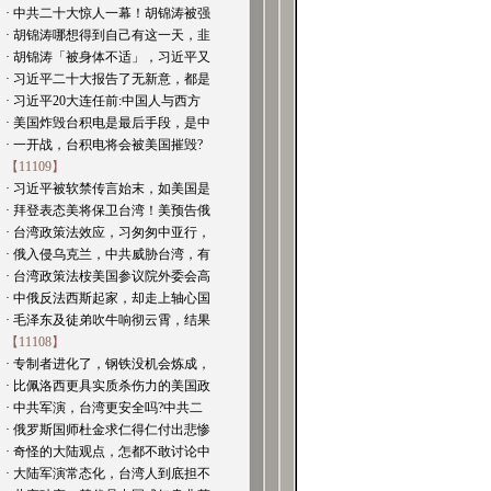
· 中共二十大惊人一幕！胡锦涛被强
· 胡锦涛哪想得到自己有这一天，韭
· 胡锦涛「被身体不适」，习近平又
· 习近平二十大报告了无新意，都是
· 习近平20大连任前:中国人与西方
· 美国炸毁台积电是最后手段，是中
· 一开战，台积电将会被美国摧毁?
【11109】
· 习近平被软禁传言始末，如美国是
· 拜登表态美将保卫台湾！美预告俄
· 台湾政策法效应，习匆匆中亚行，
· 俄入侵乌克兰，中共威胁台湾，有
· 台湾政策法桉美国参议院外委会高
· 中俄反法西斯起家，却走上轴心国
· 毛泽东及徒弟吹牛响彻云霄，结果
【11108】
· 专制者进化了，钢铁没机会炼成，
· 比佩洛西更具实质杀伤力的美国政
· 中共军演，台湾更安全吗?中共二
· 俄罗斯国师杜金求仁得仁付出悲惨
· 奇怪的大陆观点，怎都不敢讨论中
· 大陆军演常态化，台湾人到底担不