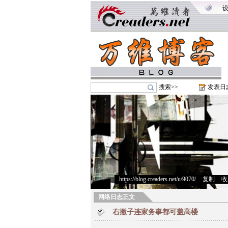
搜索>>
发表日
https://blog.creaders.net/u/9070/
>
复制
>
收
网络日志正文
右撇子连家务事都可盖高楼