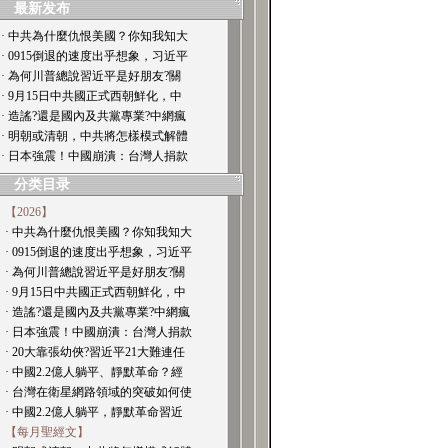
最新发布
· 中共為什麼仇恨美國？你知我知大
· 0915倒退的速度出乎想象，习近平
· 為何川普總說習近平是好朋友?關
· 9月15日中共國正式西朝鮮化，中
· 造謠?還是國內及共黨專業?中網瘋
· 明朝或清朝，中共將怎樣模式解體
· 日本強震！中國崩潰：台灣人捐款
分类目录
【2026】
· 中共為什麼仇恨美國？你知我知大
· 0915倒退的速度出乎想象，习近平
· 為何川普總說習近平是好朋友?關
· 9月15日中共國正式西朝鮮化，中
· 造謠?還是國內及共黨專業?中網瘋
· 日本強震！中國崩潰：台灣人捐款
· 20大靠張幼俠?習近平21大難連任
· 中國2.2億人躺平、靜默革命？經
· 台灣在衛星網路領域的突破如何使
· 中國2.2億人躺平，靜默革命習近
【每月聖經文】