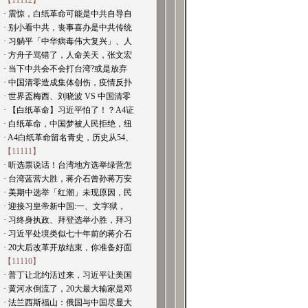
【11112】
· 震惊，白纸革命可能是中共自导自
· 别小看中共，丧事喜办是中共传统
· 习躺平「中华病毒伟大复兴」、人
· 方舟子骂错了，人命关天，张文宏
· 当下中共会不会打台湾?或是放弃
· 中国清零造成集体创伤，疫情反扑
· 世界盃梅西、刘晓波 VS 中国清零
· 【白纸革命】习近平怕了！？A4证
· 白纸革命，中国梦被人民拒绝，纽
· A4白纸革命留名青史，历史从54、
【11111】
· 听选票说话！台湾地方选举绿营怎
· 台湾蓝营大胜，蒋介石曾孙蒋万安
· 美期中选举「红潮」未现原因，民
· 迎接习皇帝新中国:一、文字狱，
· 习终身执政、拜登选举小胜，拜习
· 习近平处境类似七十年前的蒋介石
· 20大后改革开放结束，你准备好面
【11110】
· 普丁让北约活过来，习近平让美国
· 黄河水倒流了，20大最大输家是邓
· 法兰西斯福山：俄国与中国尽显大