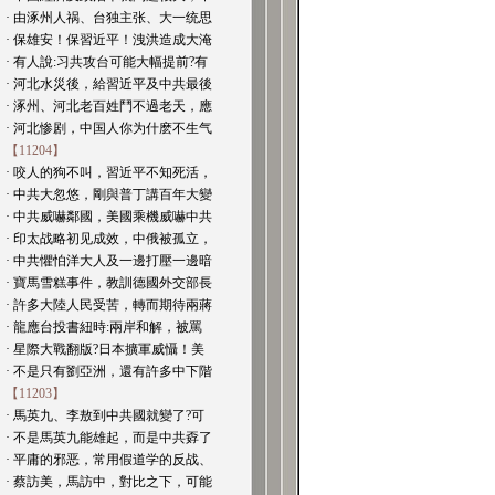
· 由涿州人祸、台独主张、大一统思
· 保雄安！保習近平！洩洪造成大淹
· 有人說:习共攻台可能大幅提前?有
· 河北水災後，給習近平及中共最後
· 涿州、河北老百姓鬥不過老天，應
· 河北惨剧，中国人你为什麽不生气
【11204】
· 咬人的狗不叫，習近平不知死活，
· 中共大忽悠，剛與普丁講百年大變
· 中共威嚇鄰國，美國乘機威嚇中共
· 印太战略初见成效，中俄被孤立，
· 中共懼怕洋大人及一邊打壓一邊暗
· 寶馬雪糕事件，教訓德國外交部長
· 許多大陸人民受苦，轉而期待兩蔣
· 龍應台投書紐時:兩岸和解，被罵
· 星際大戰翻版?日本擴軍威懾！美
· 不是只有劉亞洲，還有許多中下階
【11203】
· 馬英九、李敖到中共國就變了?可
· 不是馬英九能雄起，而是中共孬了
· 平庸的邪恶，常用假道学的反战、
· 蔡訪美，馬訪中，對比之下，可能