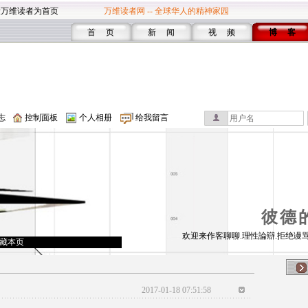
设万维读者为首页
万维读者网 -- 全球华人的精神家园
首 页
新 闻
视 频
博 客
志
控制面板
个人相册
给我留言
彼德
欢迎来作客聊聊.理性論辯.拒绝谩骂
藏本页
2017-01-18 07:51:58