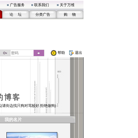
广告服务
联系我们
关于万维
论 坛
分类广告
购 物
帮助
退出
的博客
(请街边找只狗对骂较好.拒绝做狗)
我的名片