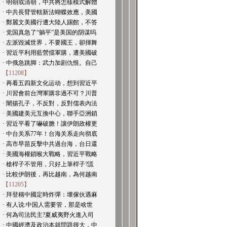
· 明朝或清朝，中共將怎樣模式解體
· 中共長臂管轄新法蝴蝶效應，美國
· 鄭麗文美國行遭大陸人踢館，不答
· 党国真急了“躺平”是美国的阴谋吗
· 左派毀滅世界，不要國王，卻揮舞
· 習近平利用藍營擋軍購，遭美國破
· 中俄急跳脚：武力加剧仇恨。自己
【11208】
· 再看五四新文化运动，想到習近平
· 川習會前台灣軍購非過不可？川普
· 闡揚孔子，不反對，反對儒表內法
· 美國建美元互換中心，聯手亞洲鎖
· 習近平看了嚇破膽！讓伊朗政權更
· 中台关系77年！台海关系走向彻底
· 高市早苗反擊中共過台海，台日還
· 美國海權鎖喉大戰略，習近平戰略
· 槍桿子不管用，只好上筆桿子?謊
· 比較伊朗後，再比越南，為何越南
【11205】
· 拜登稱中國定時炸彈：壞傢伙遇麻
· 有人说:中国人需要管，那是啥世
· 何為司法民主?夏威夷野火進入司
· 中國經濟及政治本就問題很大，中