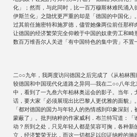
化」；然而，与此同时，比一百万穆斯林难民涌入
伊斯兰化」之隐忧更严重的却是「德国的中国化」
过其前任施密特和施罗德，儘管她像两位前任那样
让德国的经济繁荣完全仰赖于中国的奴隶劳工和畸
数百万维吾尔人关进「有中国特色的集中营」不置
二○○九年，我两度访问德国之后完成了《从柏林围
较德国和中国现代化道路之异同—我在二○○八年北
中，看到了一九叁六年柏林奥运会的影子。当年，
话，要大家「必须展现出比巴黎人更优雅的面貌」
「都对德国的国力与年轻人的热情感到印象深刻，
蒙蔽了」。批判纳粹的作家威利．布兰特写道：「
动？所到之处，只见年轻人都是笑容可掬，各种新
立，经济繁荣无比，而这一切都足以印证纳粹的施