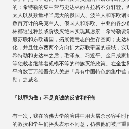
的：希特勒的集中营与史达林的古拉格不分轩轾。
太人以及数量相当庞大的俄国人、波兰人和东欧诸
数百万计的乌克兰人、俄国人和东欧、中亚的各少
林都透过种族或阶级灭绝来实现其愿景：希特勒要
服苏联和东欧诸国，拓展德意志的生存空间；史达
化，并且往东西两个方向扩大苏联帝国的疆域，实
希特勒和史达林之后，毛泽东、习近平、金日成家
等独裁者继续着规模不等的种族灭绝政策。在全世
平将数百万维吾尔人关进「具有中国特色的集中营
勒」之威名。
「以罪为傲」不是真诚的反省和忏悔
有一次，我在哈佛大学的演讲中用大屠杀形容毛时
的教授和学生们摇头表示不同意，彷彿他们被严重