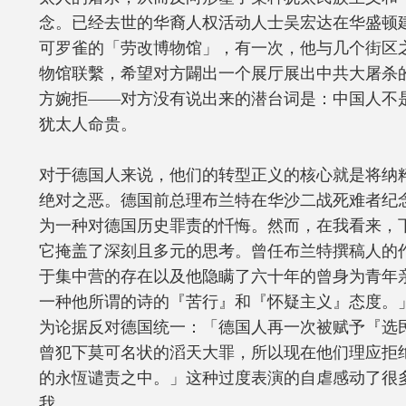
念。已经去世的华裔人权活动人士吴宏达在华盛顿
可罗雀的「劳改博物馆」，有一次，他与几个街区
物馆联繫，希望对方闢出一个展厅展出中共大屠杀
方婉拒——对方没有说出来的潜台词是：中国人不
犹太人命贵。
对于德国人来说，他们的转型正义的核心就是将纳
绝对之恶。德国前总理布兰特在华沙二战死难者纪
为一种对德国历史罪责的忏悔。然而，在我看来，
它掩盖了深刻且多元的思考。曾任布兰特撰稿人的
于集中营的存在以及他隐瞒了六十年的曾身为青年
一种他所谓的诗的『苦行』和『怀疑主义』态度。
为论据反对德国统一：「德国人再一次被赋予『选
曾犯下莫可名状的滔天大罪，所以现在他们理应拒
的永恆谴责之中。」这种过度表演的自虐感动了很
我。