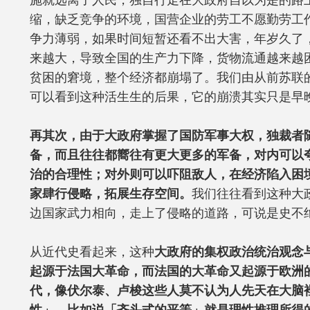
施就远离了人民，独自行走在大政府自以为是的路
缩，缺乏竞争的环境，国营企业的劳工不愿勤劳工
争力薄弱，如果时间短暂还看不出大害，年岁久了
来越大，导致全国的生产力下降，货物流通越来越
贫困的窘境，整个经济都崩塌了。我们由从前苏联
可以看到这种活生生的后果，它的崩溃其实只是早
再其次，由于大政府掌握了国防军事大权，独裁者
备，而且往往都嚮往有更大更多的军备，对内可以
治的合理性；对外则可以吓阻敌人，在经济陷入困
家肆行侵略，拓展生存空间。
我们往往看到这种大
边国家武力相向，走上了侵略的道路，可说是史不
从近代史看起来，这种
大政府的集权政治统治观念
起源于法国大革命，而法国的大革命又起源于欧洲
代，像伏尔泰、卢梭这些人莫不认为人先天在大脑