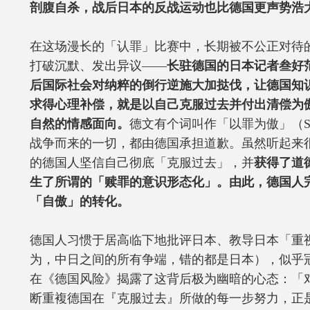
剖腹自杀，战后日本的反战运动也比德国更声势浩
在这场漫长的「认罪」比赛中，长期被不公正对待
打破沉默、发出异议——
长驻德国的日本记者叁好
后国际社会对纳粹的倒行逆施大加挞伐，让德国知
求得心理补偿，就是以自己克服过去并付出清偿为
自然的情感面向。
德文有个词叫作「以罪为傲」（Schu
战争而来的一切，都由德国承担道歉。虽然听起来
的德国人坚信自己彻底「克服过去」，并
获得了道
生了所谓的「赎罪的意识形态化」。由此，德国人
「自傲」的转化。
德国人习惯于居高临下地批评日本、教导日本「重
为，中日之间的所有争端，错的都是日本），似乎
在《德国风险》揭露了这背后极为幽暗的心态：「
断重複德国在『克服过去』所做的每一步努力，正