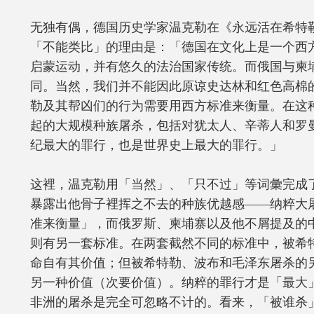
无独有偶，德国历史学家温克勒在《永远活在希特
「不能类比」的理由是：「德国在文化上是一个西
启蒙运动，并有悠久的法治国家传统。而俄国与柬
同。当然，我们并不能因此原谅史达林和红色高棉
勒及其帮凶们的行为需要用西方标准来衡量。在这
起的大规模种族屠杀，包括对犹太人、辛蒂人和罗
纪最大的罪行，也是世界史上最大的罪行。」
这裡，温克勒用「当然」、「只不过」等词彙完成
暴露出他骨子裡挥之不去的种族优越感——纳粹大
准来衡量」，而俄罗斯、柬埔寨以及他不屑提及的
则有另一套标准。在两套截然不同的标准中，被希
命自有其价值；但被希特勒、波布和毛泽东屠杀的
另一种价值（次要价值）。纳粹的罪行才是「最大
非洲的屠杀是完全可忽略不计的。看来，「被谁杀