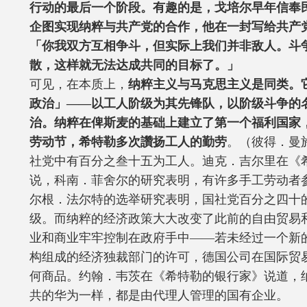
行动的最后一个阶段。有趣的是，戈培尔早年信奉
企图实现纳粹与共产党的合作，他在一封写给共产
「你我双方互相争斗，但实际上我们并非敌人。斗
散，这样就无法达成共同的目标了。」
可见，在本质上，
纳粹主义与马克思主义是同类。
政治」——以工人阶级为其先锋队，以阶级斗争的
治。纳粹在俾斯麦的基础上建立了第一个福利国家
劳动节，希特勒多次讚扬工人的勤劳
。（彼得．曼
社党中有百分之叁十五为工人。迪克．吉尔里在《
说，科南．菲舍尔的研究表明，有许多手工劳动者
尔根．法尔特的选举研究表明，国社党百分之四十
级。而纳粹的经济政策大大改变了此前的自由贸易
业和商业牢牢控制在政府手中——若未经过一个新
构组成的经济独裁部门的许可，德国公司在国际贸
何商品。约翰．韦茨在《希特勒的银行家》说道，
共的华为一样，都是由代理人管理的国有企业。