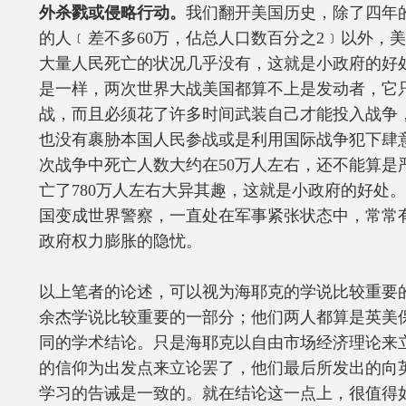
外杀戮或侵略行动。
我们翻开美国历史，除了四年
的人﹝差不多60万，佔总人口数百分之2﹞以外，
大量人民死亡的状况几乎没有，这就是小政府的好
是一样，两次世界大战美国都算不上是发动者，它
战，而且必须花了许多时间武装自己才能投入战争
也没有裹胁本国人民参战或是利用国际战争犯下肆
次战争中死亡人数大约在50万人左右，还不能算是
亡了780万人左右大异其趣，这就是小政府的好处
国变成世界警察，一直处在军事紧张状态中，常常
政府权力膨胀的隐忧。
以上笔者的论述，可以视为海耶克的学说比较重要
余杰学说比较重要的一部分；他们两人都算是英美
同的学术结论。只是海耶克以自由市场经济理论来
的信仰为出发点来立论罢了，他们最后所发出的向
学习的告诫是一致的。就在结论这一点上，很值得