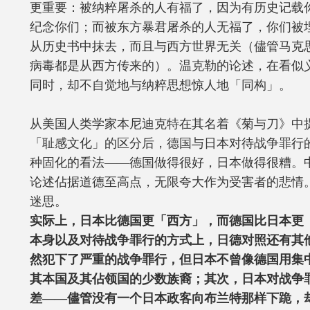
更重要：被纳粹屠杀的人有福了，因为有历史记载
纪念你们；而被东方暴君屠杀的人无福了，你们被
从历史书中抹去，而且与西方世界无关（儘管马克
病毒都是从西方传来的）。温克勒的论述，在看似
同时，却不自觉地与纳粹思想惊人地「同构」。
从美国人类学家本尼迪克特在其名着《菊与刀》中
「耻感文化」的区分后，德国与日本对待战争罪行
种固化的看法——德国做得很好，日本做得很糟。
论述佔据道德至高点，无限夸大作为受害者的悲情
迷思。
实际上，日本比德国更「西方」，而德国比日本更
本身以及对待战争罪行的方式上，日德对照还有其
然犯下了严重的战争罪行，但日本不曾像德国用集
其本国及其佔领国的少数族裔；其次，日本对战争
差——儘管没有一个日本政客向布兰特那样下跪，