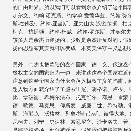
的自由世界。所以我们可以看到余杰介绍了这个阵
加尔文、约翰‧诺克斯、约拿单‧爱德华兹、约翰‧弥
斯‧杰佛逊、约翰‧亚当斯、亚力山大‧汉密尔顿、柏克
柯克、杭廷顿、约翰‧杜威、约翰‧罗尔斯、才契尔
较多人是余杰所褒扬的，少数是余杰所反对的，假
扬的思想家其实就可以变成一本英美保守主义思想
另外，余杰也把欧陆的叁个国家：德、义、俄这叁
极权主义的国家归为一边，来讲述这叁个国家在近
注意到这叁个国家为什麽会落入极权主义的陷阱，
想人物方面就介绍了了墨索里尼、胡格诺、卢梭、
比、拿破崙、希梅尔法布、托克维尔、邓恩、雷蒙‧
德、歌德、马克思、俾斯麦、威廉二世、希特勒、
斯、海耶克、沃格林、列奥‧施特劳斯、彼得大地、
尼柯夫、列宁、史达林、索忍尼辛、沙卡洛夫、普
是部分被褒扬，部分被贬斥。假如我们把被被贬斥