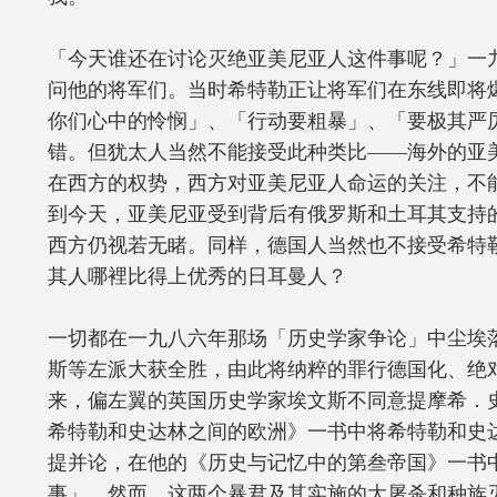
「今天谁还在讨论灭绝亚美尼亚人这件事呢？」一
问他的将军们。当时希特勒正让将军们在东线即将
你们心中的怜悯」、「行动要粗暴」、「要极其严
错。但犹太人当然不能接受此种类比——海外的亚
在西方的权势，西方对亚美尼亚人命运的关注，不
到今天，亚美尼亚受到背后有俄罗斯和土耳其支持
西方仍视若无睹。同样，德国人当然也不接受希特
其人哪裡比得上优秀的日耳曼人？
一切都在一九八六年那场「历史学家争论」中尘埃
斯等左派大获全胜，由此将纳粹的罪行德国化、绝
来，偏左翼的英国历史学家埃文斯不同意提摩希．
希特勒和史达林之间的欧洲》一书中将希特勒和史
提并论，在他的《历史与记忆中的第叁帝国》一书
事」。然而，这两个暴君及其实施的大屠杀和种族