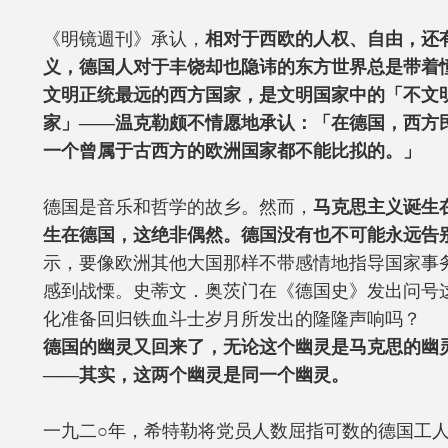
《明镜週刊》承认，
相对于西欧的人权、自由，还
义，德国人对于丰饶却也隐讳的东方世界总是带着
文明正统最远的西方国家，是文明国家中的「不文
家」——温克勒颇不情愿地承认：「在德国，西方
一个曾属于古西方的欧洲国家都不能比拟的。」
德国是音乐和哲学的故乡。然而，
马克思主义诞生
生在德国，这绝非偶然。德国没有也不可能永远告
示，要像欧洲其他大国那样不带感情地指导国家事
感到战慄。史蒂文．奥茨门在《德国史》发出问号
化准备回归铁血斗士岁月所发出的隆隆声响吗？
德国的幽灵又回来了，无论这个幽灵是马克思的幽
——其实，这两个幽灵是同一个幽灵。
一九二○年，希特勒将党员人数屈指可数的德国工