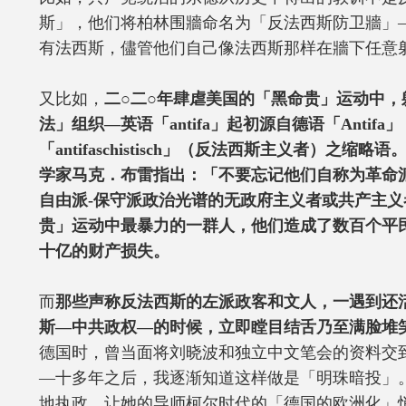
斯」，他们将柏林围牆命名为「反法西斯防卫牆」
有法西斯，儘管他们自己像法西斯那样在牆下任意
又比如，
二○二○年肆虐美国的「黑命贵」运动中，
法」组织—英语「antifa」起初源自德语「Antifa」
「antifaschistisch」（反法西斯主义者）之缩
学家马克．布雷指出：「不要忘记他们自称为革命
自由派-保守派政治光谱的无政府主义者或共产主
贵」运动中最暴力的一群人，他们造成了数百个平
十亿的财产损失。
而
那些声称反法西斯的左派政客和文人，一遇到还
斯—中共政权—的时候，立即瞠目结舌乃至满脸堆
德国时，曾当面将刘晓波和独立中文笔会的资料交
—十多年之后，我逐渐知道这样做是「明珠暗投」
地执政，让她的导师柯尔时代的「德国的欧洲化」