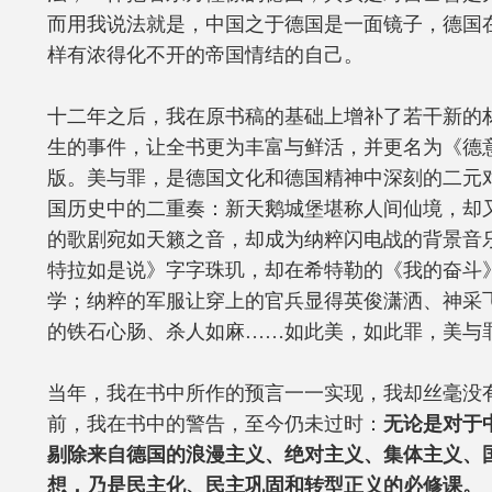
而用我说法就是，中国之于德国是一面镜子，德国
样有浓得化不开的帝国情结的自己。
十二年之后，我在原书稿的基础上增补了若干新的
生的事件，让全书更为丰富与鲜活，并更名为《德
版。美与罪，是德国文化和德国精神中深刻的二元
国历史中的二重奏：新天鹅城堡堪称人间仙境，却
的歌剧宛如天籁之音，却成为纳粹闪电战的背景音
特拉如是说》字字珠玑，却在希特勒的《我的奋斗
学；纳粹的军服让穿上的官兵显得英俊潇洒、神采
的铁石心肠、杀人如麻……如此美，如此罪，美与
当年，我在书中所作的预言一一实现，我却丝毫没
前，我在书中的警告，至今仍未过时：
无论是对于
剔除来自德国的浪漫主义、绝对主义、集体主义、
想，乃是民主化、民主巩固和转型正义的必修课。