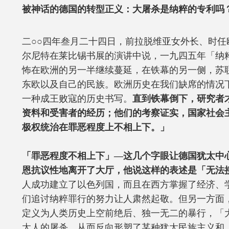
被神话的德国的转型正义：大屠杀是纳粹的专利吗
二○○四年叁月二十四日，前拉脱维亚女外长、时任
尔尼特在莱比锡书展的演讲中说，一九四五年「纳
怖在欧洲的另一半继续蔓延，在铁幕的另一侧，苏
东欧以及自己的民族。欧洲历史在我们缺席的情况
一种成王败寇的历史书写。
直到铁幕倒下，研究者
资料和受害者的经历；他们的考察证实，国家社会
极权统治在罪恶程度上不相上下。」
「罪恶程度不相上下」—这几个字眼让德国犹太中
恩抗议性地离开了大厅，他说这样的表述是「无法
人成功建立了以色列国，而且在西方掌握了经济、
们追讨纳粹罪行的努力让人肃然起敬。但另一方面
定义为人类历史上空前绝后、独一无二的暴行，「
太人的屠杀，从而反向形塑了某种犹太民族主义和