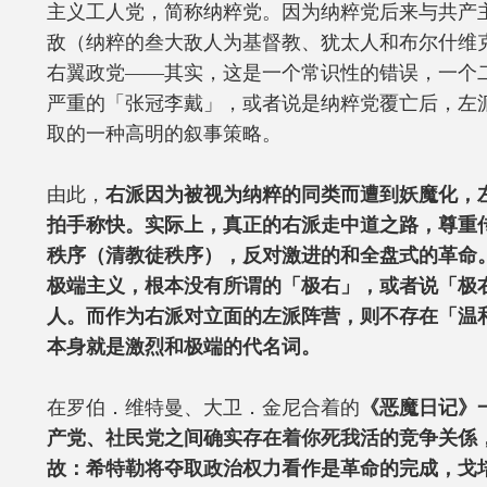
主义工人党，简称纳粹党。因为纳粹党后来与共产
敌（纳粹的叁大敌人为基督教、犹太人和布尔什维
右翼政党——其实，这是一个常识性的错误，一个
严重的「张冠李戴」，或者说是纳粹党覆亡后，左
取的一种高明的叙事策略。
由此，
右派因为被视为纳粹的同类而遭到妖魔化，
拍手称快。实际上，真正的右派走中道之路，尊重
秩序（清教徒秩序），反对激进的和全盘式的革命
极端主义，根本没有所谓的「极右」，或者说「极
人。而作为右派对立面的左派阵营，则不存在「温
本身就是激烈和极端的代名词。
在罗伯．维特曼、大卫．金尼合着的
《恶魔日记》
产党、社民党之间确实存在着你死我活的竞争关係
故：希特勒将夺取政治权力看作是革命的完成，戈