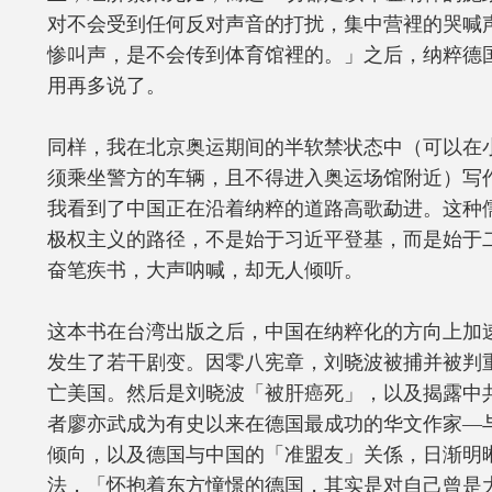
对不会受到任何反对声音的打扰，集中营裡的哭喊
惨叫声，是不会传到体育馆裡的。」之后，纳粹德
用再多说了。
同样，我在北京奥运期间的半软禁状态中（可以在
须乘坐警方的车辆，且不得进入奥运场馆附近）写
我看到了中国正在沿着纳粹的道路高歌勐进。这种
极权主义的路径，不是始于习近平登基，而是始于二
奋笔疾书，大声呐喊，却无人倾听。
这本书在台湾出版之后，中国在纳粹化的方向上加
发生了若干剧变。因零八宪章，刘晓波被捕并被判
亡美国。然后是刘晓波「被肝癌死」，以及揭露中
者廖亦武成为有史以来在德国最成功的华文作家—
倾向，以及德国与中国的「准盟友」关係，日渐明
法，「怀抱着东方憧憬的德国，其实是对自己曾是