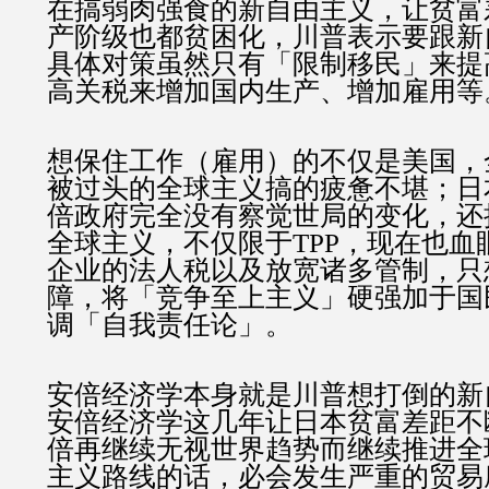
在搞弱肉强食的新自由主义，让贫富
产阶级也都贫困化，川普表示要跟新
具体对策虽然只有「限制移民」来提
高关税来增加国内生产、增加雇用等
想保住工作（雇用）的不仅是美国，
被过头的全球主义搞的疲惫不堪；日
倍政府完全没有察觉世局的变化，还
全球主义，不仅限于TPP，现在也血
企业的法人税以及放宽诸多管制，只
障，将「竞争至上主义」硬强加于国
调「自我责任论」。
安倍经济学本身就是川普想打倒的新
安倍经济学这几年让日本贫富差距不
倍再继续无视世界趋势而继续推进全
主义路线的话，必会发生严重的贸易