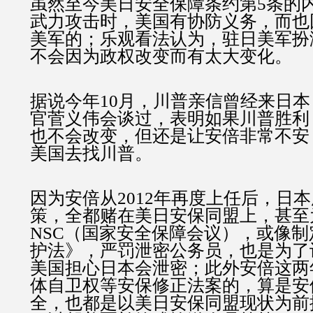
虽然至今美日安全保障条约第5条的
武力攻击时，美国有协防义务，而也
美军的；乐观看法认为，驻日美军扮
不会因为政权改变而有太大变化。
据说今年10月，川普亲信曾经来日
官菅义伟会谈过，表明如果川普胜利
也不会改变，但还是让安倍非常不安
美国去找川普。
因为安倍从2012年再度上任后，日
策，全都赌在美日安保同盟上，甚至
NSC（国家安全保障会议），或像
护法》，严罚泄密公务员，也是为了
美国担心日本会泄密；此外安倍这两
体自卫权等安保修正法案的，算是安
全，也都是以美日安保同盟现状为前