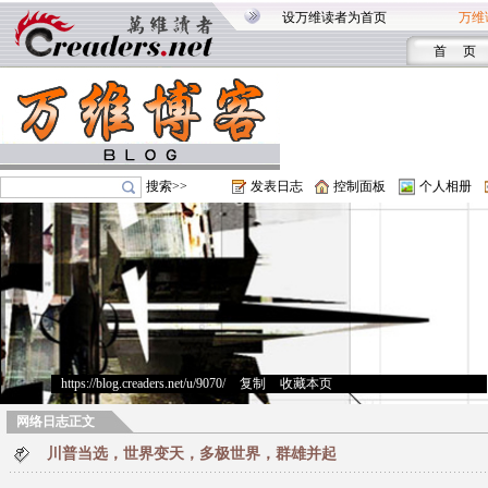
设万维读者为首页
万维
首 页
搜索>>
发表日志
控制面板
个人相册
https://blog.creaders.net/u/9070/
>
复制
>
收藏本页
网络日志正文
川普当选，世界变天，多极世界，群雄并起