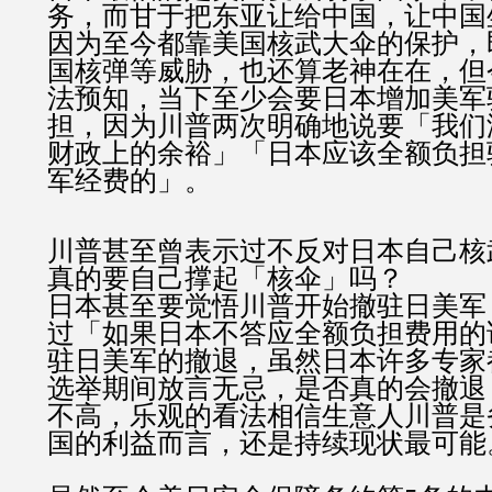
务，而甘于把东亚让给中国，让中国
因为至今都靠美国核武大伞的保护，
国核弹等威胁，也还算老神在在，但
法预知，当下至少会要日本增加美军
担，因为川普两次明确地说要「我们
财政上的余裕」「日本应该全额负担
军经费的」。
川普甚至曾表示过不反对日本自己核
真的要自己撑起「核伞」吗？
日本甚至要觉悟川普开始撤驻日美军
过「如果日本不答应全额负担费用的
驻日美军的撤退，虽然日本许多专家
选举期间放言无忌，是否真的会撤退
不高，乐观的看法相信生意人川普是
国的利益而言，还是持续现状最可能