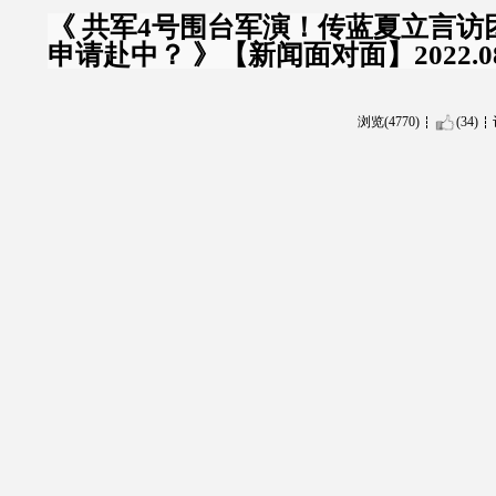
《 共军4号围台军演！传蓝夏立言访
申请赴中？ 》【新闻面对面】2022.08
浏览(4770)
(34)