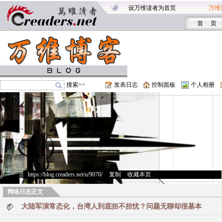
设万维读者为首页
万维
首 页
搜索>>
发表日志
控制面板
个人相册
https://blog.creaders.net/u/9070/
>
复制
>
收藏本页
网络日志正文
大陆军演常态化，台湾人到底担不担忧？问题无聊却很基本