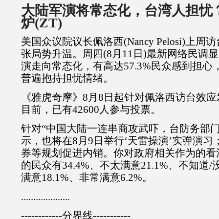
大陆军演将常态化，台湾人担忧
炉
(ZT)
美国众议院议长佩洛西(Nancy Pelosi)上
张局势升温。周四(8月11日)最新网络民调
演走向常态化，有高达57.3%民众感到担
普遍抱持担忧情绪。
《雅虎奇摩》8月8日起针对佩洛西访台效
目前，已有42600人参与投票。
针对“中国大陆一连串商攻武吓，台防务部
示，也将在8月9日举行‘天雷操演’实弹演
券等规划促进内销。你对政府相关作为的看
的民众有34.4%、不太满意21.1%、不知道/
满意18.1%、非常满意6.2%。
....................
------------分界线-----------