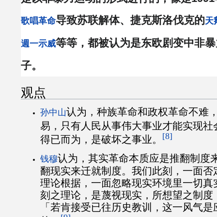
导致苏联解体、捷克斯洛伐克的
歌唱革命
天
等等，都被认为是东欧剧变中非暴
週一示威
子。
观点
认为，种族革命和政权革命不难
孙中山
易，只有人民从事伟大事业才能实现社
[8]
得已而为，是破坏之事业。
认为，其实革命本质应是推翻制度
钱穆
翻现实来迁就制度。我们此刻，一面否
理论根据，一面忽略现实环境里一切真
刻之理论，是蔑视现实，所想望之制度
「若肯接受已往历史教训，这一风气是