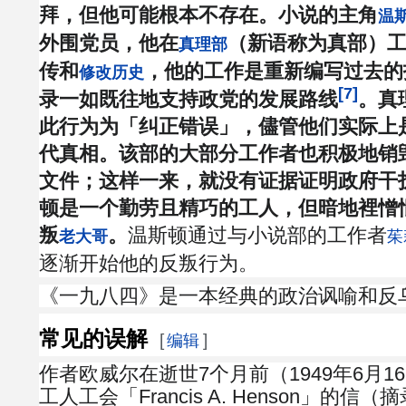
拜，但他可能根本不存在。小说的主角
温
外围党员，他在
（新语称为真部）
真理部
传和
，他的工作是重新编写过去的
修改历史
[7]
录一如既往地支持政党的发展路线
。真
此行为为「纠正错误」，儘管他们实际上
代真相。该部的大部分工作者也积极地销
文件；这样一来，就没有证据证明政府干
顿是一个勤劳且精巧的工人，但暗地裡憎
叛
。
温斯顿通过与小说部的工作者
老大哥
茱
逐渐开始他的反叛行为。
《一九八四》是一本经典的政治讽喻和反
常见的误解
[
]
编辑
作者欧威尔在逝世7个月前（1949年6月
工人工会「Francis A. Henson」的信（摘