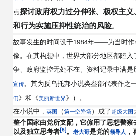
探讨政府权力过分伸张、极权主义
点
和行为实施压抑性统治的风险
。
故事发生的时间设于1984年——为当时
像。在其构想中，世界大部分地区都陷入
争、政府监控无处不在、资料记录中满是
。其为反乌托邦小说类叁部代表作之
宣传
》和《
》）。
们
美丽新世界
在小说中，
（
）成了
英国
第一空降场
超级大国
整个国家由党所支配，它僱用了思想警察
[6]
以及独立思考者
。
是党的
，
老大哥
领导人