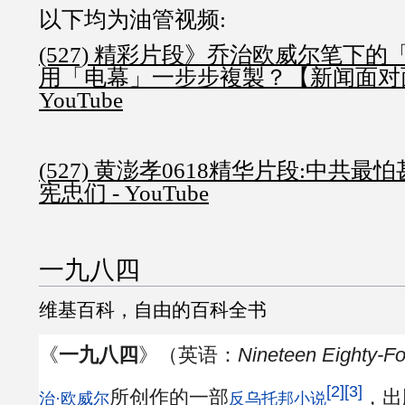
以下均为油管视频:
(527) 精彩片段》乔治欧威尔笔下的
用「电幕」一步步複製？【新闻面对面】20
YouTube
(527) 黄澎孝0618精华片段:中共
宪忠们 - YouTube
一九八四
维基百科，自由的百科全书
《
一九八四
》（英语：
Nineteen Eighty-Fo
[2]
[3]
所创作的一部
，出
治·欧威尔
反乌托邦
小说