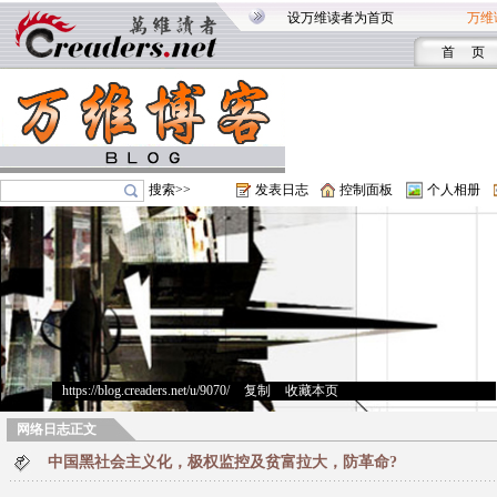
设万维读者为首页
万维
首 页
搜索>>
发表日志
控制面板
个人相册
https://blog.creaders.net/u/9070/
>
复制
>
收藏本页
网络日志正文
中国黑社会主义化，极权监控及贫富拉大，防革命?