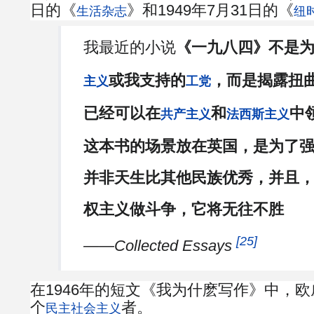
日的《
》和1949年7月31日的《
生活杂志
纽
我最近的小说
《一九八四》不是
或我支持的
，而是揭露扭
主义
工党
已经可以在
和
中
共产主义
法西斯主义
这本书的场景放在英国，是为了
并非天生比其他民族优秀，并且
权主义做斗争，它将无往不胜
[25]
——
Collected Essays
在1946年的短文《我为什麽写作》中，
个
者。
民主社会主义