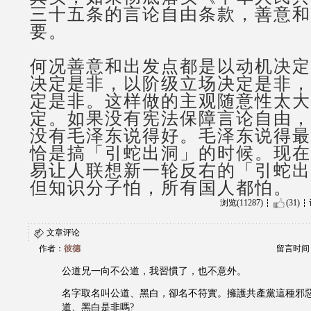
三十五条的言论自由条款，善意和
要。
何况善意和出发点都是以动机决定
决定是非，以阶级立场决定是非，
定是非。这样做的主观随意性太大
定。如果没有宪法保障言论自由，
没有毛泽东说得好。毛泽东说得最
恰是搞「引蛇出洞」的时候。现在
易让人联想新一轮反右的「引蛇出
但知识分子怕，所有国人都怕。
浏览(11287)
(31)
文章评论
作者：
彼德
留言时间：20
公道兄一向不公道，我習慣了，也不意外。
名字取名叫公道、黑白，卻名不符實。擁護共產黨這種邪
道、黑白是非嗎?