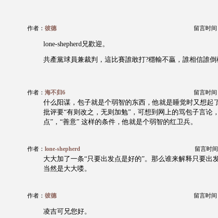
作者：
彼德
留言时间：20
lone-shepherd兄歡迎。
共產黨球員兼裁判，這比賽誰敢打?穩輸不贏，誰相信誰倒
作者：
海不归6
留言时间：20
什么阳谋，包子就是个弱智的东西，他就是睡觉时又想起
批评要“有则改之，无则加勉”，可想到网上的骂包子言论
点”，“善意” 这样的条件，他就是个弱智的红卫兵。
作者：
lone-shepherd
留言时间：20
大大加了一条“只要出发点是好的”。那么谁来解释只要出
当然是大大喽。
作者：
彼德
留言时间：20
凌吉可兄您好。