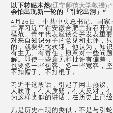
以下转贴木然
(
辽宁师范大学教授
):”
会怕出现新一轮的「引蛇出洞」
”
4
月
26
日，中共中央总书记、国家
主席习近平在安徽合肥主持召开知
模范、青年代表座谈会并发表重要
对来自知识分子的意见和批评，只
的，就要热忱欢迎。他认为，知识
有主见、有责任，愿意对一些问题
解。即使一些意见和批评有偏差，
也要多一些包容、多一些宽容，坚
不扣帽子、不打棍子。
习近平这段话，引起了网上热议。
人吹呼，有人质疑，有人反对，有
为这样类似的讲话，在历史上已经
凡是历史出现的类似，不是与引蛇