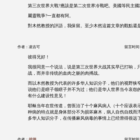
第三次世界大戰?應該是第二次世界冷戰吧。美國等民主國
屬靈戰爭?一直都有阿。
對木然教授的評語，我保留。至少木然這篇文章的觀點還
作者：凌吉可
留言时间：20
彼得兄好！
我很同意一个说法，说是第三次世界大战其实早已打响，
战，而并非传统的血肉之躯的肉搏战。
而以木然教授为代表的许多华人知识分子，他们的视野狭
说他们是瞎子领瞎子并不为过；他们是华人世界当今哀怨
有什么建设性意见！
耶稣当年在世传道，曾医治了十个麻风病人（十个应该表
种病的特点就是身体部分不为损坏麻木，病人自伤自残而
多华人知识分子，在传播麻风病毒的事情上已经滑得很远
作者：
彼德
留言时间：20