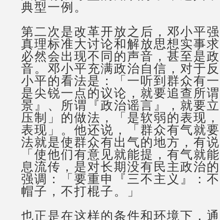
典型一例。
第二次是改革开放之后，邓小平强
真理标准大讨论和解放思想实事求
必然会出现不同的声音，甚至是政
音。邓小平充满政治自信，对于反
小平的看法是：「一听到群众有一
是尖锐一点的议论，就要追查所谓
景』、所谓『政治谣言』，就要立
压制」的做法，「是软弱的表现，
表现」。他还说，「群众有气就要
法就是使群众有出气的地方，有说
「使他们有意见就能提，有气就能
息流传，是对长期没有民主政治的
强调：「要重申『三不主义』：不
帽子，不打棍子。」
也正是在这样的条件和环境下，通