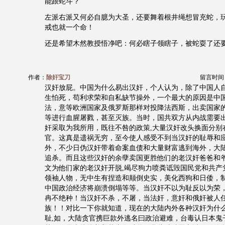
能跟蛇斗？
左派右派又何必自臆为大圣，还要舞着根井绳想冒充蛇，
戒也就一个命！
还是希望木然教授悟净吧：何必瞎子领瞎子，被蛇耍了还
作者：
除奸宝刀
留言时间：20
汉奸放屁。中国为什么易出汉奸，个人认为，除了中国人
生怕死，苟利求荣和自私缺节操外，一个最大的原因是中
法，意等欧洲国家及俄罗斯那样对投降法西斯，出卖国家
等进行血腥屠戮，甚至灭族。当时，国共双方从内战需要
奸采取为我所用，既往不咎的政策,大量汉奸改头换面分别
官。这真是遗祸无穷，至今使人感受不到当汉奸的耻辱和
外，不少日伪汉奸带着命案血债和大量财富逃到海外，大
追杀。而且这些汉奸的余孽卖国更胜他们的老汉奸爸爸和
文为他们家的老汉奸开脱,竭尽狗力喷粪诋毁国民党和共产
领袖人物，无中生有捏造和颠倒史实，美化西狗和日倭，
中国政治经济将崩溃倒塌等等。当汉奸不以为耻反以为荣
冉不绝种！当汉奸不杀，不屠，当法奸，意奸和俄奸被人
族！！对比一下你就知道，现在的大陆内外各种汉奸为什
耻,如，大陆贪官携巨款外逃名曰政治避难，台毒认日本鬼