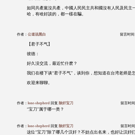
如同共產黨沒共產，中國人民民主共和國沒有人民及民主
哈，有啥好談的，都一樣在騙。
作者：
公道说黑白
留言时间：20
【君子不气】
彼德：
好久没交流，最近忙什麽？
我们在楼下谈“君子不气”，谈到你，想知道在台湾老师是
欢迎来聊聊。
作者：
lone-shepherd
回复
除奸宝刀
留言时间：20
“宝刀”属于哪一类？
作者：
lone-shepherd
回复
除奸宝刀
留言时间：20
这位“宝刀”除了哪几个汉奸？不妨点出名来，也好让汉奸