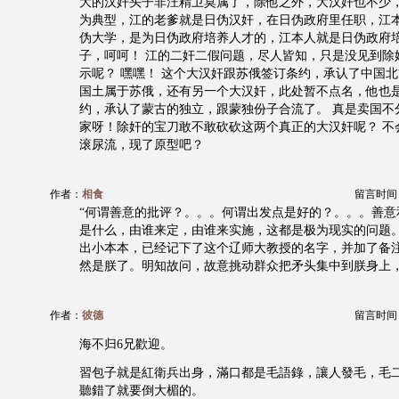
大的汉奸头子非汪精卫莫属了，除他之外，大汉奸也不少
为典型，江的老爹就是日伪汉奸，在日伪政府里任职，江
伪大学，是为日伪政府培养人才的，江本人就是日伪政府
子，呵呵！ 江的二奸二假问题，尽人皆知，只是没见到除
示呢？ 嘿嘿！ 这个大汉奸跟苏俄签订条约，承认了中国北
国土属于苏俄，还有另一个大汉奸，此处暂不点名，他也
约，承认了蒙古的独立，跟蒙独份子合流了。 真是卖国不
家呀！除奸的宝刀敢不敢砍砍这两个真正的大汉奸呢？ 不
滚尿流，现了原型吧？
作者：
相食
留言时间：20
“何谓善意的批评？。。。何谓出发点是好的？。。。善意
是什么，由谁来定，由谁来实施，这都是极为现实的问题。
出小本本，已经记下了这个辽师大教授的名字，并加了备注
然是朕了。明知故问，故意挑动群众把矛头集中到朕身上
作者：
彼德
留言时间：20
海不归6兄歡迎。
習包子就是紅衛兵出身，滿口都是毛語錄，讓人發毛，毛
聽錯了就要倒大楣的。