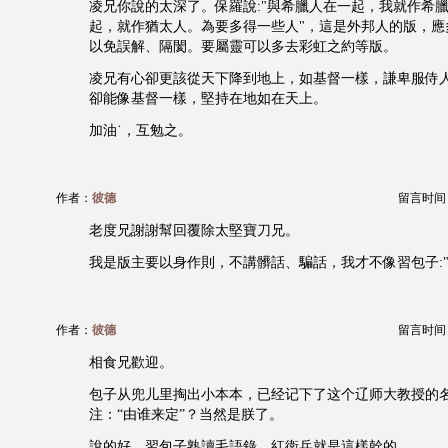
凌兄你說的太深了。保羅說:"與希臘人在一起，我就作希
起，就作猶太人。為要多得一些人"，這是外邦人的版，應
以免誤解、隔閡。要屬靈可以多去彩虹之約等版。
凌兄有心卻更該從天下降到地上，如基督一樣，謙卑服侍
卻能像基督一樣，堅持在地如在天上。
加油˙，互勉之。
作者：
彼德
留言时间：20
老度兄謝謝幫回覆除太堅寶刀兄。
我是版主要以身作則，不講髒話、騙話，我才不像習包子:"以
作者：
彼德
留言时间：20
相食兄歡迎。
包子从兜儿里掏出小本本，已经记下了这个辽师大教授的
注：“由谁来定”？当然是朕了。
說的好，習包子熟讀毛語錄，紅衛兵就是這樣幹的。