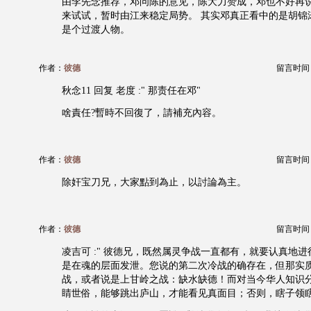
由李先念推荐，邓问陈的意见，陈大力赞成，邓也不好再
来试试，暂时由江来稳定局势。 其实邓真正看中的是胡锦
是个过渡人物。
作者：
彼德
留言时间：20
秋念11 回复 老度 :" 那责任在邓"
啥責任?暫時不回復了，請補充內容。
作者：
彼德
留言时间：20
除奸宝刀兄，大家點到為止，以討論為主。
作者：
彼德
留言时间：20
凌吉可 :" 彼德兄，既然属灵争战一直都有，就要认真地
是在魂的层面发泄。您说的第二次冷战的确存在，但那实
战，或者说是上甘岭之战：缺水缺德！而对当今华人知识
睛世俗，能够跳出庐山，才能看见真面目；否则，瞎子领瞎