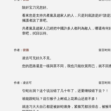
除奸宝刀兄您好。
看來您是支持共產黨及趙家人的人，只是到底誰是奸?誰是
擁護者說了算吧。
共產黨及趙家人已經把中國許多人都列為敵人，哪還有何
章吧，拭目以待。
作者：
彼德
留言时间：20
凌吉可兄好久不見。
您的思路還是一樣與眾不同，我也只能欣賞而已，就不回
作者：凌吉可
留言时间：20
引蛇出洞？这个说法错了几十年了，还要继续错下去？！
谁能跟蛇玩？说引猴子上树或上花果山还差不多！
就连习大大自己都是被妖蛇缠身，紧箍咒都没得念，被猴