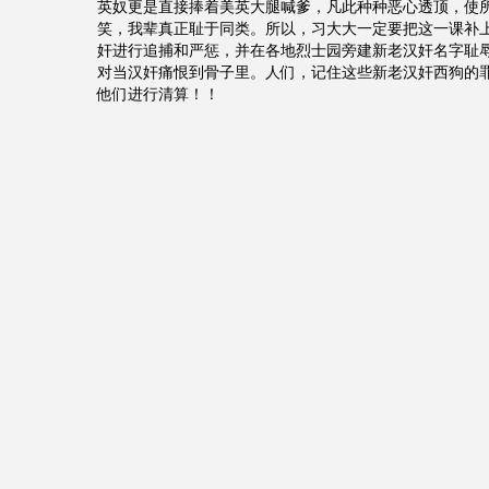
英奴更是直接捧着美英大腿喊爹，凡此种种恶心透顶，使
笑，我辈真正耻于同类。所以，习大大一定要把这一课补
奸进行追捕和严惩，并在各地烈士园旁建新老汉奸名字耻
对当汉奸痛恨到骨子里。人们，记住这些新老汉奸西狗的
他们进行清算！！