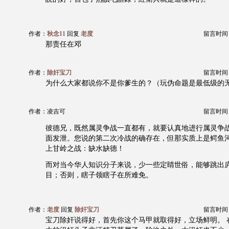
作者：
秋念11
回复
老度
留言时间：20
那责任在邓
作者：
除奸宝刀
留言时间：20
为什么大家都说你不是你爹生的？（玩伪命题是最低级的
作者：凌吉可
留言时间：20
彼德兄，既然属灵争战一直都有，就要认真地进行属灵争
面发泄。您说的第二次冷战的确存在，但那实质上是鳄鱼
上甘岭之战：缺水缺德！
而对当今华人知识分子来说，少一些定睛世俗，能够跳出
目；否则，瞎子领瞎子在所难免。
作者：
老度
回复
除奸宝刀
留言时间：20
宝刀除奸说得好，首先你这个马甲就取得好，立场鲜明。 