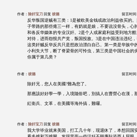
作者：
除奸宝刀
回复
彼德
留言时间：20
反华叛国逆贼有三类：1是被欧美金钱或政治利益收买的。
子带路的那些瘪三一样，有奶就是娘，不要说没骨头，心肺
和各反华媒体的专业汉奸。2是个人或家庭利益受到地方酷
对待，进而怨恨共产党，叛国投敌。3是在中国违法违纪，
这类奸贼反华反共只是想政治漂白自己。第一类是华族中
小利失大节，断了脊梁骨的可怜虫，第三类是中国社会的
你属于第几类？
作者：
彼德
留言时间：20
除奸兄，您人在美國?難為您了。
那應該好好學一學，入境隨俗吧，別搞人在曹營心在漢，
紅衛兵、文革，在美國等海外搞，難囉。
作者：
除奸宝刀
回复
彼德
留言时间：20
我大学毕业就来美国，打工几十年，现退休了，本想回国
看多维和万维网，发现里面一些汉奸不顾廉耻添西人屁眼