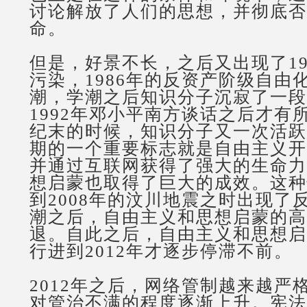
讨论解放了人们的思想，并彻底否
命。
但是，好景不长，之后又出现了
1
污染，
1986
年的反资产阶级自由
潮，学潮之后知识分子沉寂了一段
1992
年邓小平南方谈话之后才有
纪末的时候，知识分子又一次活跃
期的一个重要标志就是自由主义开
并通过互联网获得了强大的生命力
想启蒙也取得了巨大的成效。这种
到
2008
年的汶川地震之时出现了
潮之后，自由主义和思想启蒙的高
退。自此之后，自由主义和思想启
行进到
2012
年才逐步停滞不前。
2012
年之后，网络管制越来越严
对管治不满的程度逐渐上升。宪法