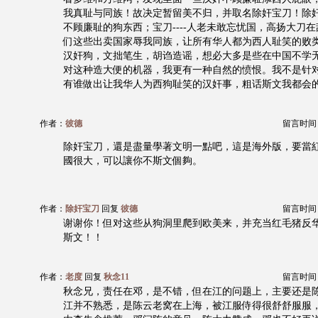
我真耻与同族！故决定暂留美不归，并取名除奸宝刀！除奸-
不顾廉耻的狗东西；宝刀----人老未敢忘忧国，高扬大刀
们这些出卖国家辱我同族，让所有华人都为西人耻笑的败
汉奸狗，文拙笔生，胡诌造谣，想必大多是些在中国不学
对这种造大便的机器，我更有一种自然的愤恨。我不是针
有谁做出让我华人为西狗耻笑的汉奸事，粗话斯文我都会
作者：
彼德
留言时间：20
除奸宝刀，還是盡量學著文明一點吧，這是海外版，要當
國很大，可以讓你不斯文個夠。
作者：
除奸宝刀
回复
彼德
留言时间：20
谢谢你！但对这些从狗洞里爬到欧美来，并充当红毛猪反
斯文！！
作者：
老度
回复
秋念11
留言时间：20
秋念兄，责任在邓，是不错，但在江的问题上，主要还是
江并不熟悉，是陈云老窝在上海，被江服侍得很舒舒服服