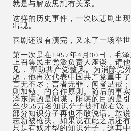
就是与解放思想有关系。
这样的历史事件，一次以悲剧出现
出现。
喜剧还没有演完，又来了一场举世
第一次是在
1957
年
4
月
30
日，毛泽
上召集民主党派负责人座谈，请他
见，
帮助共产党整风。为消除党
虑，他再次代表中国共产党重申了
言无不尽；言者无罪，闻者足戒；
则加勉」的合作原则。随后的事实
泽东搞的是阳谋，阳谋的目的是引
至少
55
万名知识分子被打成右派
部分知识分子再也不敢说话。敢说
志新被枪决。如果说在此之后还有
只是有奴才型的知识分子，这其中