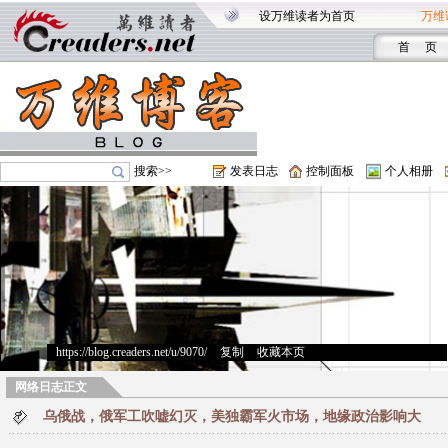
设万维读者为首页
万维
首 页
搜索>>
发表日志
控制面板
个人相册
https://blog.creaders.net/u/9070/
>
复制
>
收藏本页
网络日志正文
乌俄战，俄军工吹嘘幻灭，美独霸军火市场，地缘政治影响大