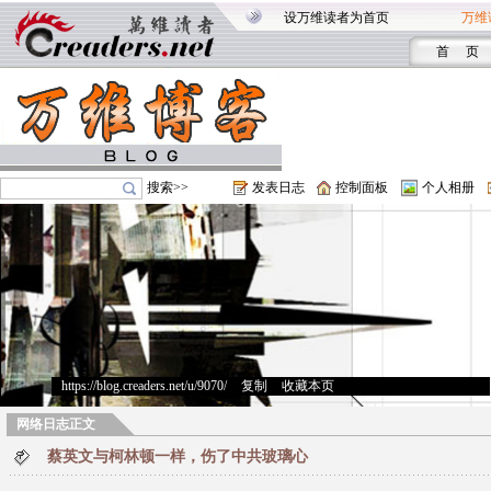
设万维读者为首页
万维
首 页
搜索>>
发表日志
控制面板
个人相册
https://blog.creaders.net/u/9070/
>
复制
>
收藏本页
网络日志正文
蔡英文与柯林顿一样，伤了中共玻璃心