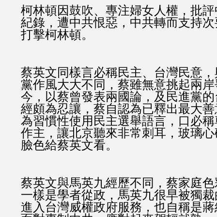
柯林頓因鼓吹、專注婦女人權，批評
紀錄，遭中共恨惡，中共轉而支持次
打擊柯林頓。
蔡英文同樣言必稱民主、台灣民意，
黨作風大大不同，蔡雖無意挑起兩岸
今，以蔡曾發表兩國論，及民進黨的
經頗為忍讓，蔡自認為已釋出最大善
為習慣性使用民主選舉語言，口必稱
作主，讓北京聽來非常刺耳，玻璃心
臉色給蔡英文看。
蔡英文與馬英九經歷不同，蔡家庭色
一樣是學者從政，馬英九很早被獨裁
進入台灣威權政府服務，也自稱是蔣