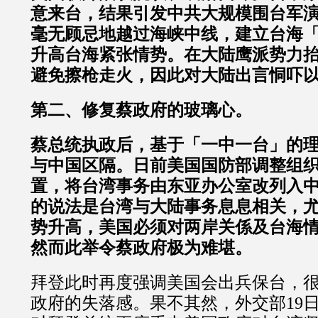
意来台，结果引发中共大规模围台军
毫无顾忌地越过海峡中线，建立台海
升高台海紧张情势。在大陆鹰派势力
避免擦枪走火，因此对大陆出言恫吓
第二、修复蔡政府的玻璃心。
蔡总统执政后，基于「一中一台」的
与中国区隔。日前美国国防部调整组
置，将台湾事务由东亚办公室改列入
的说法是台湾与大陆事务息息相关，
势升高，美国必须对两岸关係及台海
然而此举令蔡政府极为难堪。
拜登此时再度强调美国会出兵保台，
政府的失落感。果不其然，外交部19