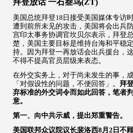
拜登放话 一石叁鸟(ZT)
美国总统拜登18日接受美国媒体专访
遭到前所未见的攻击，美国将会出兵
宫印太事务协调官坎贝尔表示，拜登
楚，美国主要目标是维持台海和平稳
持。因为拜登一再放话会出兵援台，
不得不提高官员层级来表态。
在外交实务上，对于尚未发生的事，
「对假设性的问题，不便回答」。
拜
弃标准的外交词令而如此回答，笔者
意。
第一、向中共示威，提出郑重警告。
美国联邦众议院议长裴洛西8月2日不