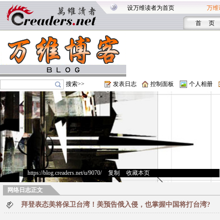
设万维读者为首页
万维
首 页
搜索>>
发表日志
控制面板
个人相册
https://blog.creaders.net/u/9070/
>
复制
>
收藏本页
网络日志正文
拜登表态美将保卫台湾！美预告俄入侵，也掌握中国将打台湾?