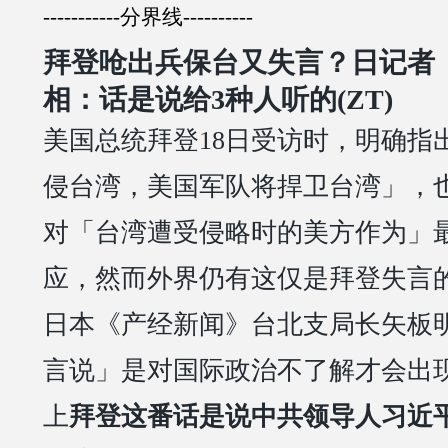
国，叁
面不是人，真是厉害国
-----------分界线----------
拜登呛出兵保台又失言？日记者
相：话是说给3种人听的(ZT)
美国总统拜登18日受访时，明确指
侵台湾，美国军队将捍卫台湾」，
对「台湾遭受侵略时的美方作为」
应，然而外界仍有这仅是拜登失言
日本《产经新闻》台北支局长矢板
言说」是对国际政治不了解才会出
上
拜登这番话是说中共领导人习近