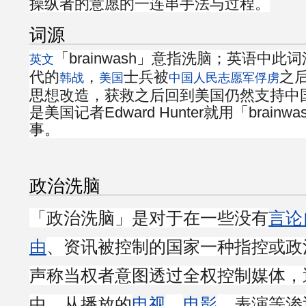
操纵者的意愿的一连串手法与过程。
词源
「brainwash」意指洗脑；英语中此词
英文
代的
，
士兵被
之
韩战
美国
中国人民志愿军
俘虏
思想改造，获救之后回到美国仍然支持中
是美国记者Edward Hunter就用「brain
事。
政治洗脑
「政治洗脑」是对于在一些没有
言论
由
、资讯被控制的国家一种指控或政
声称当权者意图透过全权控制媒体，
中，从播放的
电视
、
电影
、表演等渗