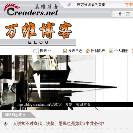
设万维读者为首页
万维
首 页
搜索>>
发表日志
控制面板
个人相册
https://blog.creaders.net/u/9070/
>
复制
>
收藏本页
网络日志正文
人说富不过叁代，洗脑、愚民也是如此?中共必倒?