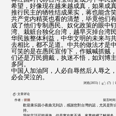
希望，好像现在越来越成真，如果成
推行民主的牺牲结成果实，蒋也能含
共产党内精英也看的清楚，毕竟他们
成了他们专制愚民、奴化政策的眼中
湾、栽赃台独化台湾，越早灭掉台湾
华民族整体利益，中华文明的未来与
去相比，都不足道。中共的做法才是
可笑的是在愚民宣传下，作贼喊抓贼
们还是万民拥戴，执迷不悟，如刘博
多阿。
中国人加油阿，人必自辱然后人辱之
必会哭泣的。
浏览(2855)
(7)
文章评论
作者：
彼德
留言时间：20
歡迎康乐园小夜曲兄到訪，感謝您對台灣的認，尤其是對
持。
我的言語可能過激，但是實在氣不過，來萬維網了解越多