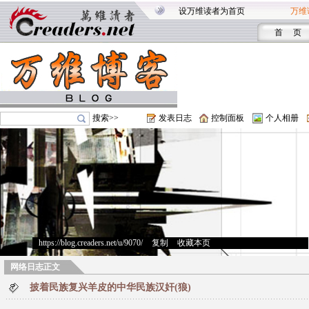
设万维读者为首页
万维
首 页
搜索>>
发表日志
控制面板
个人相册
https://blog.creaders.net/u/9070/
>
复制
>
收藏本页
网络日志正文
披着民族复兴羊皮的中华民族汉奸(狼)