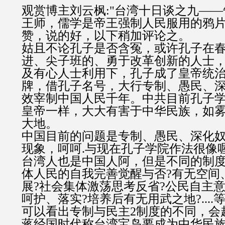
观赏博主刘云枫:"台湾十日谈之九—
王师，儒学是帝王强制人民服用的鸦片烟"
赞，说的好，以下稍加评论之。
姑且不论孔子是否含冤，或许孔子在
进、尖子班的、勇于改革创新的人士
及有心人士利用下，孔子成了皇帝统
牌，借孔子名号，大行专制、愚民、
效宰制中国人民千年。中共目前孔子
皇帝一样，大大有害于中华民族，如
大地。
中国目前的问题是专制、愚民、深化奴
现象，呵呵.与现在孔子学院作法很像喔
台湾人也是中国人阿，但是不同的制
体人民的自我完善觉醒与否?有无空间
展?社会集体激荡思考反省?公民自主
呵护、落实?培养后有无用武之地?...
可以看出专制与民主2制度的不同，会
蒋经国时代称台湾宝岛要成为中华民