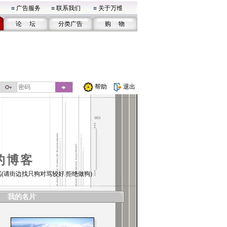
广告服务
联系我们
关于万维
论 坛
分类广告
购 物
帮助
退出
的博客
(请街边找只狗对骂较好.拒绝做狗)
我的名片