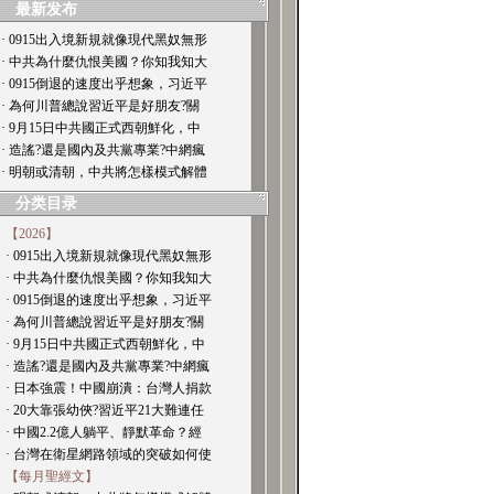
最新发布
· 0915出入境新規就像現代黑奴無形
· 中共為什麼仇恨美國？你知我知大
· 0915倒退的速度出乎想象，习近平
· 為何川普總說習近平是好朋友?關
· 9月15日中共國正式西朝鮮化，中
· 造謠?還是國內及共黨專業?中網瘋
· 明朝或清朝，中共將怎樣模式解體
分类目录
【2026】
· 0915出入境新規就像現代黑奴無形
· 中共為什麼仇恨美國？你知我知大
· 0915倒退的速度出乎想象，习近平
· 為何川普總說習近平是好朋友?關
· 9月15日中共國正式西朝鮮化，中
· 造謠?還是國內及共黨專業?中網瘋
· 日本強震！中國崩潰：台灣人捐款
· 20大靠張幼俠?習近平21大難連任
· 中國2.2億人躺平、靜默革命？經
· 台灣在衛星網路領域的突破如何使
【每月聖經文】