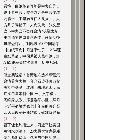
【11112】
· 震惊，白纸革命可能是中共自导自
· 别小看中共，丧事喜办是中共传统
· 习躺平「中华病毒伟大复兴」、人
· 方舟子骂错了，人命关天，张文宏
· 当下中共会不会打台湾?或是放弃
· 中国清零造成集体创伤，疫情反扑
· 世界盃梅西、刘晓波 VS 中国清零
· 【白纸革命】习近平怕了！？A4证
· 白纸革命，中国梦被人民拒绝，纽
· A4白纸革命留名青史，历史从54、
【11111】
· 听选票说话！台湾地方选举绿营怎
· 台湾蓝营大胜，蒋介石曾孙蒋万安
· 美期中选举「红潮」未现原因，民
· 迎接习皇帝新中国:一、文字狱，
· 习终身执政、拜登选举小胜，拜习
· 习近平处境类似七十年前的蒋介石
· 20大后改革开放结束，你准备好面
【11110】
· 普丁让北约活过来，习近平让美国
· 黄河水倒流了，20大最大输家是邓
· 法兰西斯福山：俄国与中国尽显大