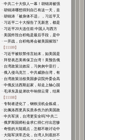
· 中共二十大惊人一幕！胡锦涛被强
· 胡锦涛哪想得到自己有这一天，韭
· 胡锦涛「被身体不适」，习近平又
· 习近平二十大报告了无新意，都是
· 习近平20大连任前:中国人与西方
· 美国炸毁台积电是最后手段，是中
· 一开战，台积电将会被美国摧毁?
【11109】
· 习近平被软禁传言始末，如美国是
· 拜登表态美将保卫台湾！美预告俄
· 台湾政策法效应，习匆匆中亚行，
· 俄入侵乌克兰，中共威胁台湾，有
· 台湾政策法桉美国参议院外委会高
· 中俄反法西斯起家，却走上轴心国
· 毛泽东及徒弟吹牛响彻云霄，结果
【11108】
· 专制者进化了，钢铁没机会炼成，
· 比佩洛西更具实质杀伤力的美国政
· 中共军演，台湾更安全吗?中共二
· 俄罗斯国师杜金求仁得仁付出悲惨
· 奇怪的大陆观点，怎都不敢讨论中
· 大陆军演常态化，台湾人到底担不