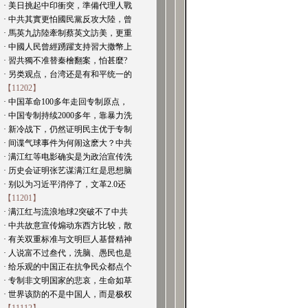
· 美日挑起中印衝突，準備代理人戰
· 中共其實更怕國民黨反攻大陸，曾
· 馬英九訪陸牽制蔡英文訪美，更重
· 中國人民曾經踴躍支持習大撒幣上
· 習共獨不准替秦檜翻案，怕甚麼?
· 另类观点，台湾还是有和平统一的
【11202】
· 中国革命100多年走回专制原点，
· 中国专制持续2000多年，靠暴力洗
· 新冷战下，仍然证明民主优于专制
· 间谍气球事件为何闹这麽大？中共
· 满江红等电影确实是为政治宣传洗
· 历史会证明张艺谋满江红是思想脑
· 别以为习近平消停了，文革2.0还
【11201】
· 满江红与流浪地球2突破不了中共
· 中共故意宣传煽动东西方比较，散
· 有关双重标准与文明巨人基督精神
· 人说富不过叁代，洗脑、愚民也是
· 给乐观的中国正在抗争民众都点个
· 专制非文明国家的悲哀，生命如草
· 世界该防的不是中国人，而是极权