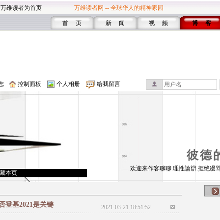
设万维读者为首页
万维读者网 -- 全球华人的精神家园
首 页
新 闻
视 频
博 客
志
控制面板
个人相册
给我留言
彼德
欢迎来作客聊聊.理性論辯.拒绝谩骂
藏本页
登基2021是关键
2021-03-21 18:51:52