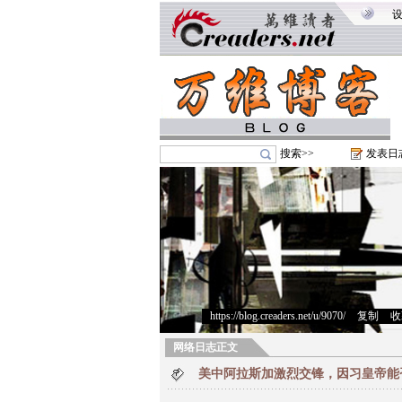
搜索>>
发表日
https://blog.creaders.net/u/9070/
>
复制
>
收
网络日志正文
美中阿拉斯加激烈交锋，因习皇帝能否