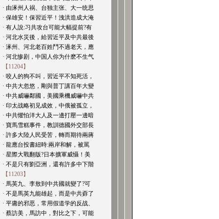
· 由涿州人祸、台独主张、大一统思
· 保雄安！保習近平！洩洪造成大淹
· 有人說:习共攻台可能大幅提前?有
· 河北水災後，給習近平及中共最後
· 涿州、河北老百姓鬥不過老天，應
· 河北惨剧，中国人你为什麽不生气
【11204】
· 咬人的狗不叫，習近平不知死活，
· 中共大忽悠，剛與普丁講百年大變
· 中共威嚇鄰國，美國乘機威嚇中共
· 印太战略初见成效，中俄被孤立，
· 中共懼怕洋大人及一邊打壓一邊暗
· 寶馬雪糕事件，教訓德國外交部長
· 許多大陸人民受苦，轉而期待兩蔣
· 龍應台投書紐時:兩岸和解，被罵
· 星際大戰翻版?日本擴軍威懾！美
· 不是只有劉亞洲，還有許多中下階
【11203】
· 馬英九、李敖到中共國就變了?可
· 不是馬英九能雄起，而是中共孬了
· 平庸的邪恶，常用假道学的反战、
· 蔡訪美，馬訪中，對比之下，可能