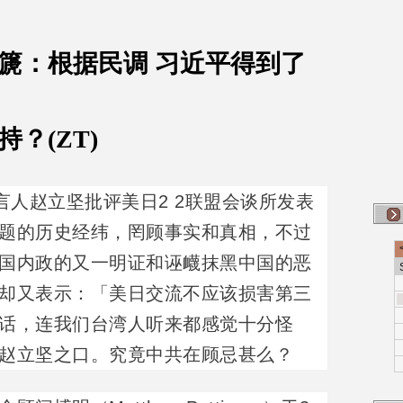
篪：根据民调 习近平得到了
？(ZT)
言人赵立坚批评美日2 2联盟会谈所发表
题的历史经纬，罔顾事实和真相，不过
国内政的又一明证和诬衊抹黑中国的恶
却又表示：「美日交流不应该损害第三
话，连我们台湾人听来都感觉十分怪
赵立坚之口。究竟中共在顾忌甚么？