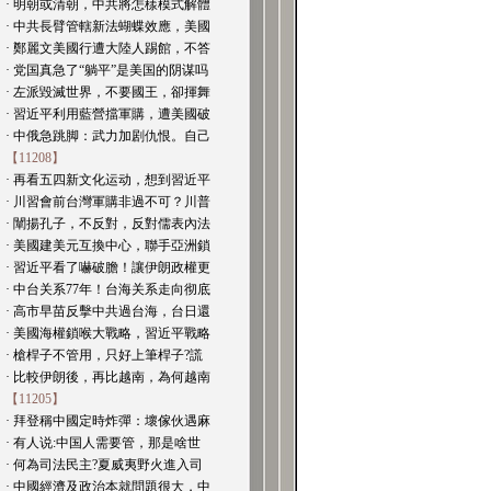
· 明朝或清朝，中共將怎樣模式解體
· 中共長臂管轄新法蝴蝶效應，美國
· 鄭麗文美國行遭大陸人踢館，不答
· 党国真急了“躺平”是美国的阴谋吗
· 左派毀滅世界，不要國王，卻揮舞
· 習近平利用藍營擋軍購，遭美國破
· 中俄急跳脚：武力加剧仇恨。自己
【11208】
· 再看五四新文化运动，想到習近平
· 川習會前台灣軍購非過不可？川普
· 闡揚孔子，不反對，反對儒表內法
· 美國建美元互換中心，聯手亞洲鎖
· 習近平看了嚇破膽！讓伊朗政權更
· 中台关系77年！台海关系走向彻底
· 高市早苗反擊中共過台海，台日還
· 美國海權鎖喉大戰略，習近平戰略
· 槍桿子不管用，只好上筆桿子?謊
· 比較伊朗後，再比越南，為何越南
【11205】
· 拜登稱中國定時炸彈：壞傢伙遇麻
· 有人说:中国人需要管，那是啥世
· 何為司法民主?夏威夷野火進入司
· 中國經濟及政治本就問題很大，中