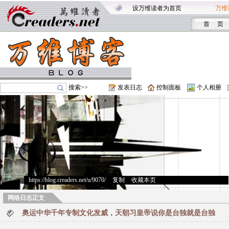
设万维读者为首页
万维
首 页
搜索>>
发表日志
控制面板
个人相册
https://blog.creaders.net/u/9070/
>
复制
>
收藏本页
网络日志正文
奥运中华千年专制文化发威，天朝习皇帝说你是台独就是台独