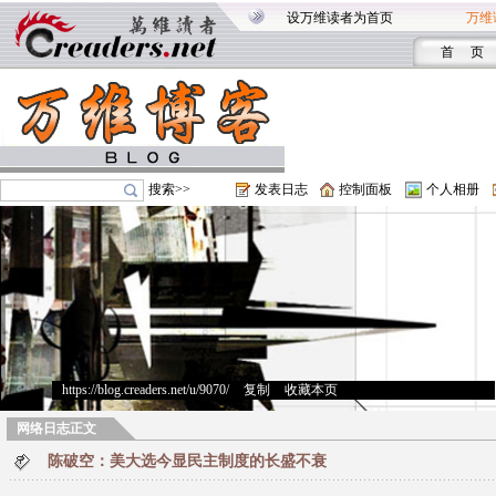
设万维读者为首页
万维
首 页
搜索>>
发表日志
控制面板
个人相册
https://blog.creaders.net/u/9070/
>
复制
>
收藏本页
网络日志正文
陈破空：美大选今显民主制度的长盛不衰