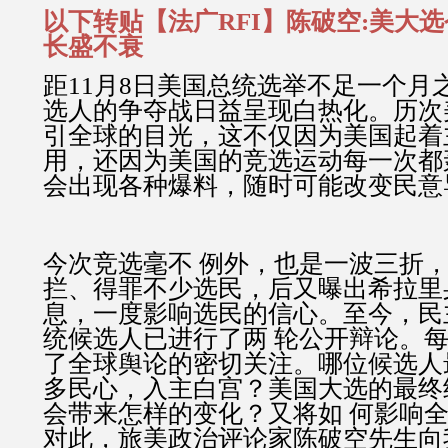
以下转贴【法广RFI】陈破空:美大
长盛不衰
距11月8日美国总统选举不足一个月
选人的争夺战日益呈现白热化。历次
引全球的目光，这不仅因为美国起着
用，还因为美国的竞选运动每一次都
会出现各种爆料，随时可能改变民意
今次竞选毫不 例外，也是一波三折
拦、得罪不少选民，后又曝出希拉里
息，一度影响选民的信心。至今，民
统候选人已进行了两 轮公开辩论。
了全球舆论的密切关注。哪位候选人
多民心，入主白宫？美国大选的最终
会带来怎样的变化？又将如 何影响
对此，旅美政治评论家陈破空先生向