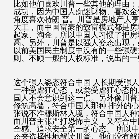
比如他们喜欢川普一些其他的理由：
成功，因为中国人痴迷财物、喜欢金
角度喜欢特朗 普。川普是房地产大
大王，而中国富豪的致富模式都是房
起家、淘金，所以中国人习惯了把房
高。另外，川普是以强人姿态出现，
以前美国民主制度中没有的一些强硬
则、不顾一般的人权标准，说出的一
这个强人姿态符合中国 人长期受强
一种受虐狂心态，或类受虐狂心态的
国人不会意识到这一点。另外像川普
修筑高墙，符合中国人那种 排外的
张说不准穆斯林入境，符合中国人种
而川普主张严打恐怖主义，又符合中
全感、追求安全第一的心态。 所以
态来选择性地解读川普。他们没有解