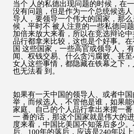
当个 人的私德出现问题的时候，在
没有问题，但是作为一个总统候选人
导人，要领导一个伟大的国家，那么
候，平时不 被人注意的一些私德问
加倍来放大来看，所以在竞选辩论中
品行都拿来比较，这也是个好事。在
国 这些国家，一些高官或领导人，
闻、权钱交易、什么贪污腐败、甚至
女人这些事情，都隐藏在铁幕之下，
也无法看 到。
如果有一天中国的领导人、或者中国
举，而候选人，不管他是谁，如果能
家庭、自己的个人品行拿出来摆一番
一 番的话，那这个国家就是伟大的
度来看，中国比美国不知落后多少。
后、100年的落后，应该是240年以