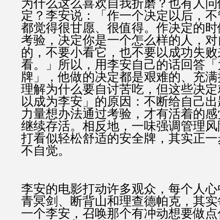
为什么这么喜欢自我折磨？也有人问
定？李安说：「作一个决定以后，不
都觉得很甘愿、很值得。作决定的时
考验，决定你是一个怎么样的人，对
的，不要小看它，也不要以成功失败
看。」所以，用李安自己的话回答「
牌」，他做的决定都是艰难的、充满
理解为什么要自讨苦吃，但这些决定
以成为李安」的原因：不断给自己出
力量想办法通过考验，才有活着的感
继续存活。相反地，一味强调管理风
打看似轻松舒适的安全牌，其实正一
不自觉。
李安的电影打动许多观众，每个人心
青冥剑、断背山和理查德帕克，其实
一个李安，召唤那个有冲动想要做点