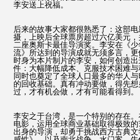
李安送上祝福。
后来的故事大家都很熟悉了：这部电
摄，上映后全球票房超过六亿美元，
二座奥斯卡最佳导演奖。李安在《少年
流》所达到的导演成就无须多言，更
时身为本片制片的李安，如何创造出
件：大幅降低成本、克服技术困难与
同时也奠定了全球人口最多的华人与
的回收基础。真有冲动要做，得先想
过，才有机会做，才有可能看得到。
李安之于台湾，是一个特别的存在。
电影，运用全球商业基础取得极致的
出身的导演，却勇于挑战西方古典文
感性》，以及南北战争、水门案、牛仔、W