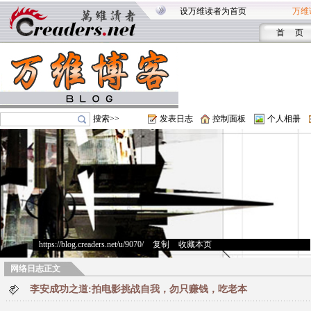
设万维读者为首页
万维
首 页
搜索>>
发表日志
控制面板
个人相册
https://blog.creaders.net/u/9070/
>
复制
>
收藏本页
网络日志正文
李安成功之道:拍电影挑战自我，勿只赚钱，吃老本