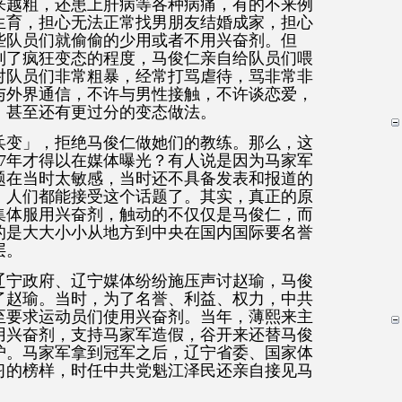
来越粗，还患上肝病等各种病痛，有的不来例
生育，担心无法正常找男朋友结婚成家，担心
些队员们就偷偷的少用或者不用兴奋剂。但
到了疯狂变态的程度，马俊仁亲自给队员们喂
对队员们非常粗暴，经常打骂虐待，骂非常非
与外界通信，不许与男性接触，不许谈恋爱，
，甚至还有更过分的变态做法。
兵变」，拒绝马俊仁做她们的教练。那么，这
7年才得以在媒体曝光？有人说是因为马家军
题在当时太敏感，当时还不具备发表和报道的
，人们都能接受这个话题了。其实，真正的原
集体服用兴奋剂，触动的不仅仅是马俊仁，而
的是大大小小从地方到中央在国内国际要名誉
层。
辽宁政府、辽宁媒体纷纷施压声讨赵瑜，马俊
了赵瑜。当时，为了名誉、利益、权力，中共
至要求运动员们使用兴奋剂。当年，薄熙来主
用兴奋剂，支持马家军造假，谷开来还替马俊
护。马家军拿到冠军之后，辽宁省委、国家体
习的榜样，时任中共党魁江泽民还亲自接见马