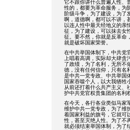
它不跟你讲什么普遍人性、
性的，都要为革命服务，为
阶级斗争，为了建设，为了
啊，道德啊，都可以不讲，
以连人性中最天经地义的亲
征，为了建设，可以抹去女
征。要不然，你就是反革命
就是破坏国家荣誉。
在中共举国体制下，中共党
上唱着高调，实际却大肆贪
了政绩，为了名利，无所不
德，没有任何信仰，只有名
是中共一党专政、中共举国
国家吞噬个人，以大我牺牲
从前还打着什么共产主义、
护中共党官权贵集团的名利
在今天，各行各业类似马家
维护中共一党专政，为了维
着国家利益的旗号，它就可
性，甚至灭绝人性。为了不
就必须结束举国体制，为了