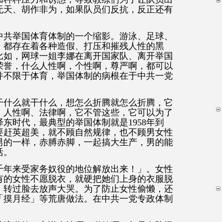
无天、胡作非为，如果队员们反抗，反正还有
中共举国体育体制的一个缩影。游泳、足球、
，都存在着各种造假、打压和摧残人性的黑
比如，网球一姐李娜在离开国家队、离开举国
荣誉，什么人性啊，个性啊，尊严啊，都可以
并不限于体育，举国体制的病根在于中共一党
干什么就干什么，想怎么折腾就怎么折腾，它
、人性啊、法律啊，它不管这些，它可以为了
东时代，最典型的举国体制就是1958年到
着要赶英超美，就不顾自然规律，也不顾男女性
男的一样，赤膊赤脚，一起搞大生产，男的能
活。
千年来受家务奴役的地位解放出来！」。女性
有的女性不愿脱衣，就硬把她们上身的衣服脱
，转过脸去放声大哭。为了防止女性偷懒，还
「摸月经」等荒唐做法。在中共一党专政体制