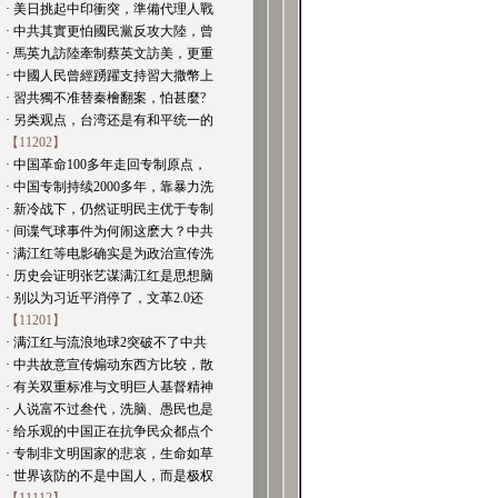
· 美日挑起中印衝突，準備代理人戰
· 中共其實更怕國民黨反攻大陸，曾
· 馬英九訪陸牽制蔡英文訪美，更重
· 中國人民曾經踴躍支持習大撒幣上
· 習共獨不准替秦檜翻案，怕甚麼?
· 另类观点，台湾还是有和平统一的
【11202】
· 中国革命100多年走回专制原点，
· 中国专制持续2000多年，靠暴力洗
· 新冷战下，仍然证明民主优于专制
· 间谍气球事件为何闹这麽大？中共
· 满江红等电影确实是为政治宣传洗
· 历史会证明张艺谋满江红是思想脑
· 别以为习近平消停了，文革2.0还
【11201】
· 满江红与流浪地球2突破不了中共
· 中共故意宣传煽动东西方比较，散
· 有关双重标准与文明巨人基督精神
· 人说富不过叁代，洗脑、愚民也是
· 给乐观的中国正在抗争民众都点个
· 专制非文明国家的悲哀，生命如草
· 世界该防的不是中国人，而是极权