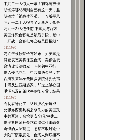
· 中共二十大惊人一幕！胡锦涛被强
· 胡锦涛哪想得到自己有这一天，韭
· 胡锦涛「被身体不适」，习近平又
· 习近平二十大报告了无新意，都是
· 习近平20大连任前:中国人与西方
· 美国炸毁台积电是最后手段，是中
· 一开战，台积电将会被美国摧毁?
【11109】
· 习近平被软禁传言始末，如美国是
· 拜登表态美将保卫台湾！美预告俄
· 台湾政策法效应，习匆匆中亚行，
· 俄入侵乌克兰，中共威胁台湾，有
· 台湾政策法桉美国参议院外委会高
· 中俄反法西斯起家，却走上轴心国
· 毛泽东及徒弟吹牛响彻云霄，结果
【11108】
· 专制者进化了，钢铁没机会炼成，
· 比佩洛西更具实质杀伤力的美国政
· 中共军演，台湾更安全吗?中共二
· 俄罗斯国师杜金求仁得仁付出悲惨
· 奇怪的大陆观点，怎都不敢讨论中
· 大陆军演常态化，台湾人到底担不