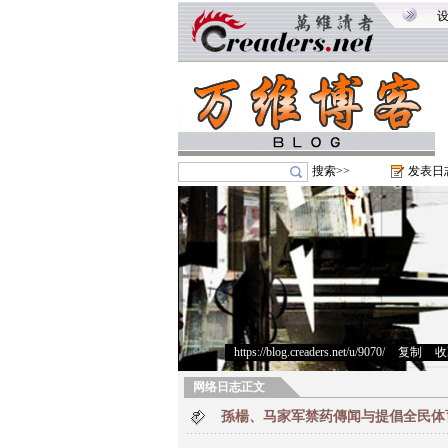
搜索>>
发表日
https://blog.creaders.net/u/9070/
>
复制
>
收
网络日志正文
孫楊、马家军禁药傳闻与提倡全民体