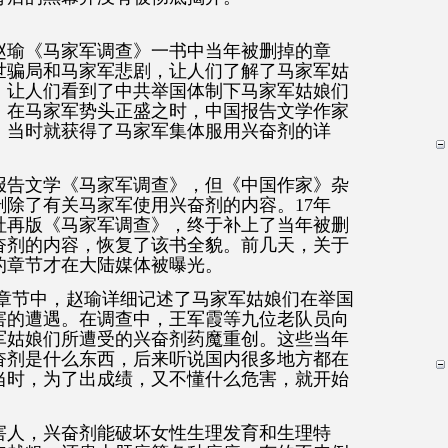
赵瑜《马家军调查》一书中当年被删掉的章
世骗局和马家军悲剧，让人们了解了马家军姑
，让人们看到了中共举国体制下马家军姑娘们
年，在马家军势头正盛之时，中国报告文学作家
，当时就获得了马家军集体服用兴奋剂的详
实报告文学《马家军调查》，但《中国作家》杂
除了有关马家军使用兴奋剂的内容。17年
版社再版《马家军调查》，终于补上了当年被删
奋剂的内容，恢复了该书全貌。前几天，关于
的章节才在大陆媒体被曝光。
幅章节中，赵瑜详细记述了马家军姑娘们在举国
害的遭遇。在调查中，王军霞等九位老队员向
军姑娘们所遭受的兴奋剂药魔重创。这些当年
奋剂是什么东西，后来听说国内很多地方都在
当时，为了出成绩，又不懂什么危害，就开始
害人，兴奋剂能破坏女性生理发育和生理特