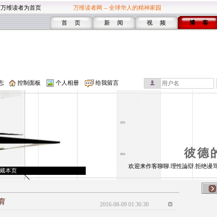
设万维读者为首页
万维读者网 -- 全球华人的精神家园
首 页
新 闻
视 频
博 客
志
控制面板
个人相册
给我留言
彼德
欢迎来作客聊聊.理性論辯.拒绝谩骂
藏本页
育
2016-08-09 01:36:30