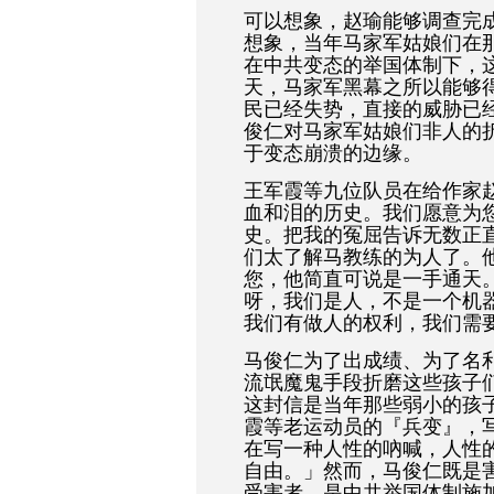
可以想象，赵瑜能够调查完
想象，当年马家军姑娘们在
在中共变态的举国体制下，
天，马家军黑幕之所以能够
民已经失势，直接的威胁已
俊仁对马家军姑娘们非人的
于变态崩溃的边缘。
王军霞等九位队员在给作家
血和泪的历史。我们愿意为
史。把我的冤屈告诉无数正
们太了解马教练的为人了。
您，他简直可说是一手通天
呀，我们是人，不是一个机
我们有做人的权利，我们需
马俊仁为了出成绩、为了名
流氓魔鬼手段折磨这些孩子
这封信是当年那些弱小的孩
霞等老运动员的『兵变』，
在写一种人性的吶喊，人性
自由。」然而，马俊仁既是
受害者，是中共举国体制施