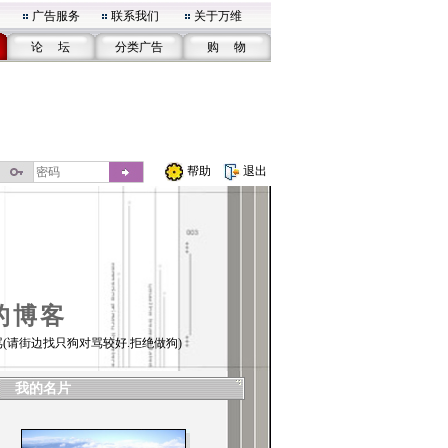
广告服务
联系我们
关于万维
论 坛
分类广告
购 物
帮助
退出
的博客
(请街边找只狗对骂较好.拒绝做狗)
我的名片