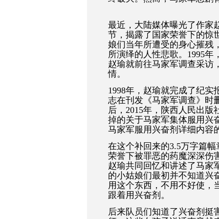
最近，大陆媒体曝光了作家
节，揭露了国家荣誉下的惊
娘们当年所遭受的身心摧残
所演绎的人性悲歌。1995
赵瑜就前往马家军调查采访
情。
1998年，赵瑜就完成了纪
志在刊发《马家军调查》时删
后，2015年，陕西人民出
掉的关于马家军集体服用兴
马家军服用兴奋剂详细内容
在这个补回来的3.5万字篇
荣誉下被罪恶的药魔深深伤
赵瑜共同回忆和讲述了马家
的小姑娘们最初并不知道兴
用这个东西，不用不好使，
跟着用兴奋剂。
后来队员们知道了兴奋剂挺