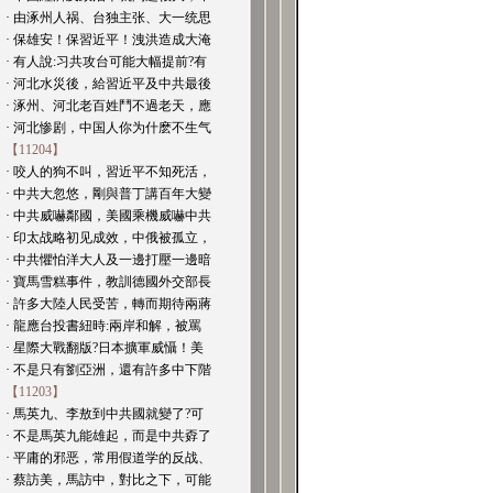
· 由涿州人祸、台独主张、大一统思
· 保雄安！保習近平！洩洪造成大淹
· 有人說:习共攻台可能大幅提前?有
· 河北水災後，給習近平及中共最後
· 涿州、河北老百姓鬥不過老天，應
· 河北惨剧，中国人你为什麽不生气
【11204】
· 咬人的狗不叫，習近平不知死活，
· 中共大忽悠，剛與普丁講百年大變
· 中共威嚇鄰國，美國乘機威嚇中共
· 印太战略初见成效，中俄被孤立，
· 中共懼怕洋大人及一邊打壓一邊暗
· 寶馬雪糕事件，教訓德國外交部長
· 許多大陸人民受苦，轉而期待兩蔣
· 龍應台投書紐時:兩岸和解，被罵
· 星際大戰翻版?日本擴軍威懾！美
· 不是只有劉亞洲，還有許多中下階
【11203】
· 馬英九、李敖到中共國就變了?可
· 不是馬英九能雄起，而是中共孬了
· 平庸的邪恶，常用假道学的反战、
· 蔡訪美，馬訪中，對比之下，可能