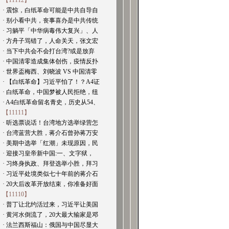
【11112】
· 震惊，白纸革命可能是中共自导自
· 别小看中共，丧事喜办是中共传统
· 习躺平「中华病毒伟大复兴」、人
· 方舟子骂错了，人命关天，张文宏
· 当下中共会不会打台湾?或是放弃
· 中国清零造成集体创伤，疫情反扑
· 世界盃梅西、刘晓波 VS 中国清零
· 【白纸革命】习近平怕了！？A4证
· 白纸革命，中国梦被人民拒绝，纽
· A4白纸革命留名青史，历史从54、
【11111】
· 听选票说话！台湾地方选举绿营怎
· 台湾蓝营大胜，蒋介石曾孙蒋万安
· 美期中选举「红潮」未现原因，民
· 迎接习皇帝新中国:一、文字狱，
· 习终身执政、拜登选举小胜，拜习
· 习近平处境类似七十年前的蒋介石
· 20大后改革开放结束，你准备好面
【11110】
· 普丁让北约活过来，习近平让美国
· 黄河水倒流了，20大最大输家是邓
· 法兰西斯福山：俄国与中国尽显大