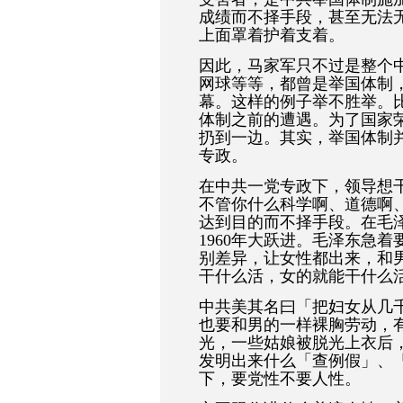
成绩而不择手段，甚至无法
上面罩着护着支着。
因此，马家军只不过是整个
网球等等，都曾是举国体制
幕。这样的例子举不胜举。
体制之前的遭遇。为了国家
扔到一边。其实，举国体制
专政。
在中共一党专政下，领导想
不管你什么科学啊、道德啊
达到目的而不择手段。在毛泽
1960年大跃进。毛泽东急
别差异，让女性都出来，和
干什么活，女的就能干什么
中共美其名曰「把妇女从几
也要和男的一样裸胸劳动，
光，一些姑娘被脱光上衣后
发明出来什么「查例假」、
下，要党性不要人性。