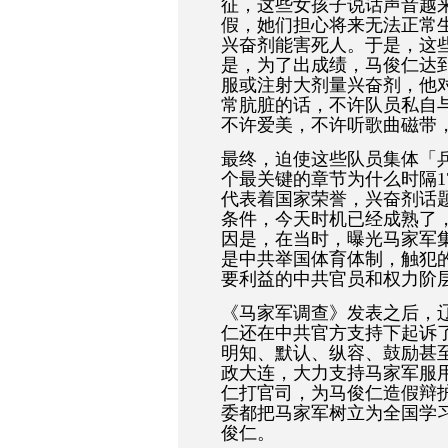
征，这些女孩子说话声音越
假，她们担心将来无法正常
兴奋剂能害死人。于是，这
是，为了出成绩，马俊仁达
服或注射大剂量兴奋剂，他
常肮脏的话，不许队员私自
不许爱美，不许听歌曲磁带
最终，迫使这些队员集体「
个最关键的章节为什么时隔1
代表着国家荣誉，兴奋剂话
条件，今天时机已经成熟了
因是，在当时，曝光马家军
是中共举国体育体制，触犯
要利益的中共官员和权力阶
《马家军调查》发表之后，
仁还在中共官方支持下起诉
明知、默认、纵容、鼓励甚
政大连，大力支持马家军服
仁打官司，为马俊仁造假辩
委都把马家军树立为全国学
俊仁。