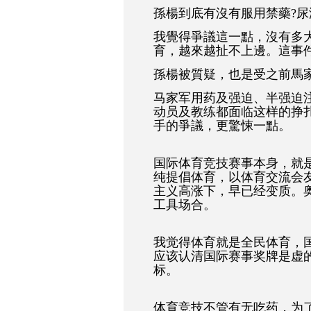
孫楊到底有沒有服用禁藥?尿
我覺得爭議這一點，沒有多
育，越來越扯不上邊。這事
孫楊被質疑，也是受之前馬家
马家军用药及强迫、半强迫
动员及教练都面临这样的挣
手的爭議，更驚悚一點。
国际体育竞技赛事本身，就
纯提倡体育，以体育交流会
主义高涨下，早已经变质。
工具场合。
我觉得体育就是全民体育，
应该认清国际赛事奖牌是虚
标。
体育竞技不管有无吃药，为