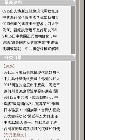
最新发布
· 0915出入境新規就像現代黑奴無形
· 中共為什麼仇恨美國？你知我知大
· 0915倒退的速度出乎想象，习近平
· 為何川普總說習近平是好朋友?關
· 9月15日中共國正式西朝鮮化，中
· 造謠?還是國內及共黨專業?中網瘋
· 明朝或清朝，中共將怎樣模式解體
分类目录
【2026】
· 0915出入境新規就像現代黑奴無形
· 中共為什麼仇恨美國？你知我知大
· 0915倒退的速度出乎想象，习近平
· 為何川普總說習近平是好朋友?關
· 9月15日中共國正式西朝鮮化，中
· 造謠?還是國內及共黨專業?中網瘋
· 日本強震！中國崩潰：台灣人捐款
· 20大靠張幼俠?習近平21大難連任
· 中國2.2億人躺平、靜默革命？經
· 台灣在衛星網路領域的突破如何使
【每月聖經文】