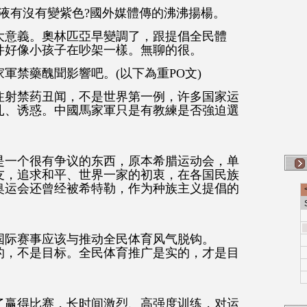
液有沒有變紫色?國外媒體傳的沸沸揚楊。
大意義。奧林匹亞早變調了，跟提倡全民體
件好像小孩子在吵架一樣。無聊的很。
軍禁藥醜聞影響吧。(以下為重PO文)
注射禁药丑闻，不是世界第一例，许多国家运
扎、诱惑。中國馬家軍只是有教練是否強迫選
是一个很有争议的东西，原本希腊运动会，单
友，追求和平、世界一家的初衷，在各国民族
奥运会还曾经被希特勒，作为种族主义提倡的
国际赛事应该与推动全民体育风气脱钩。
的，不是目标。全民体育推广是实的，才是目
了赢得比赛，长时间激烈、高强度训练，对运