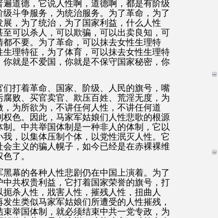
普遍道德，它说人性啊，道德啊，都是有阶级
阶级斗争服务，为统治服务。为了革命，为了
发展，为了统治，为了国家利益，什么人性
甚至可以杀人，可以欺骗，可以出卖良知，可
情都不要。为了革命，可以抹去女性生理特
性生理特征，为了体育，可以抹去女性生理特
，你就是不爱国，你就是不保守国家秘密，你
官们打着革命、国家、阶级、人民的旗号，嘴
污腐败、买官卖官、欺压百姓、荒淫无度，为
做，为所欲为，不讲任何人性，不讲任何道
利权色。因此，马家军姑娘们人性悲歌的根源
体制。中共举国体制是一种非人的体制，它以
小我，以集体压制个体，以党性泯灭人性。它
社会主义的骗人幌子，如今已经是在赤裸裸维
权色了。
军黑幕的各种人性悲剧仍在中国上演着。为了
护中共权贵利益，它打着国家荣誉的旗号，打
以扼杀人性，戕害人性，摧残人性，扭曲人
再发生类似马家军姑娘们所遭受的人性摧残，
结束举国体制，就必须结束中共一党专政，为