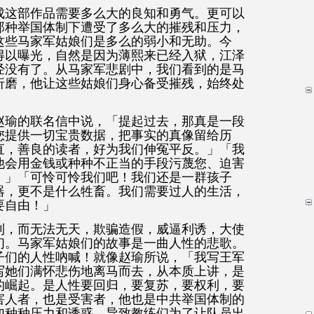
成这部作品需要多么大的良知和勇气。更可以
那种举国体制下遭受了多么大的摧残和压力，
这些马家军姑娘们是多么的弱小和无助。今
得以曝光，自然是因为薄熙来已经入狱，江泽
经没有了。
从马家军悲剧中，我们看到的是马
折磨，他让这些姑娘们身心备受摧残，始终处
赵瑜的联名信中说，「提起过去，那真是一段
您提供一切宝贵数据，把事实的真像留给历
直，善良的读者，好为我们伸冤平反。」「我
他会用金钱或种种不正当的手段污蔑您、迫害
。」「可怜可怜我们吧！我们还是一群孩子
器，更不是什么牲畜。我们需要过人的生活，
要自由！」
利，而无法无天，欺骗造假，威逼利诱，大使
们。马家军姑娘们的故事是一曲人性的悲歌。
子们的人性吶喊！就像赵瑜所说，「我写王军
写她们满怀悲伤地离马而去，从本质上讲，是
的崛起。是人性要回归，要复苏，要权利，要
害人者，也是受害者，他也是中共举国体制的
加种种压力和诱惑，导致教练们为了让队员出