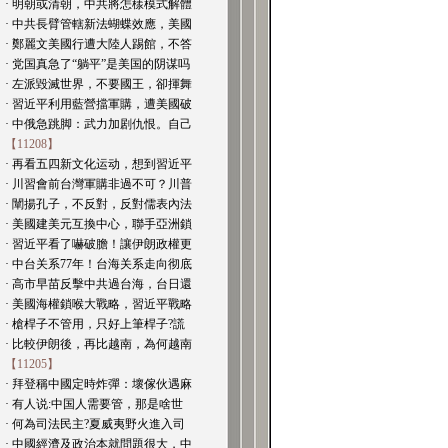
· 明朝或清朝，中共將怎樣模式解體
· 中共長臂管轄新法蝴蝶效應，美國
· 鄭麗文美國行遭大陸人踢館，不答
· 党国真急了“躺平”是美国的阴谋吗
· 左派毀滅世界，不要國王，卻揮舞
· 習近平利用藍營擋軍購，遭美國破
· 中俄急跳脚：武力加剧仇恨。自己
【11208】
· 再看五四新文化运动，想到習近平
· 川習會前台灣軍購非過不可？川普
· 闡揚孔子，不反對，反對儒表內法
· 美國建美元互換中心，聯手亞洲鎖
· 習近平看了嚇破膽！讓伊朗政權更
· 中台关系77年！台海关系走向彻底
· 高市早苗反擊中共過台海，台日還
· 美國海權鎖喉大戰略，習近平戰略
· 槍桿子不管用，只好上筆桿子?謊
· 比較伊朗後，再比越南，為何越南
【11205】
· 拜登稱中國定時炸彈：壞傢伙遇麻
· 有人说:中国人需要管，那是啥世
· 何為司法民主?夏威夷野火進入司
· 中國經濟及政治本就問題很大，中