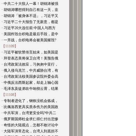
· 中共二十大惊人一幕！胡锦涛被强
· 胡锦涛哪想得到自己有这一天，韭
· 胡锦涛「被身体不适」，习近平又
· 习近平二十大报告了无新意，都是
· 习近平20大连任前:中国人与西方
· 美国炸毁台积电是最后手段，是中
· 一开战，台积电将会被美国摧毁?
【11109】
· 习近平被软禁传言始末，如美国是
· 拜登表态美将保卫台湾！美预告俄
· 台湾政策法效应，习匆匆中亚行，
· 俄入侵乌克兰，中共威胁台湾，有
· 台湾政策法桉美国参议院外委会高
· 中俄反法西斯起家，却走上轴心国
· 毛泽东及徒弟吹牛响彻云霄，结果
【11108】
· 专制者进化了，钢铁没机会炼成，
· 比佩洛西更具实质杀伤力的美国政
· 中共军演，台湾更安全吗?中共二
· 俄罗斯国师杜金求仁得仁付出悲惨
· 奇怪的大陆观点，怎都不敢讨论中
· 大陆军演常态化，台湾人到底担不