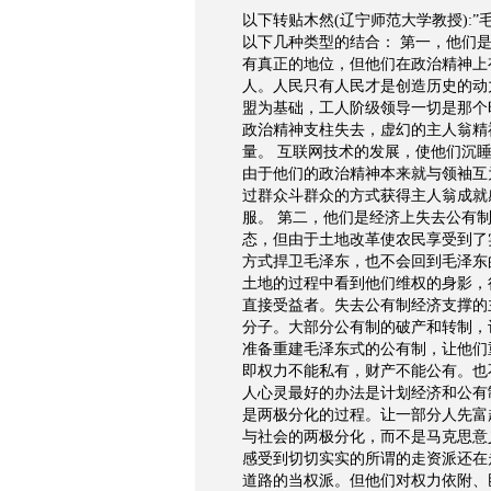
以下转贴木然(辽宁师范大学教授):
以下几种类型的结合： 第一，他们
有真正的地位，但他们在政治精神上
人。人民只有人民才是创造历史的动
盟为基础，工人阶级领导一切是那个
政治精神支柱失去，虚幻的主人翁精
量。 互联网技术的发展，使他们沉
由于他们的政治精神本来就与领袖互
过群众斗群众的方式获得主人翁成就
服。 第二，他们是经济上失去公有
态，但由于土地改革使农民享受到了
方式捍卫毛泽东，也不会回到毛泽东
土地的过程中看到他们维权的身影，
直接受益者。失去公有制经济支撑的
分子。大部分公有制的破产和转制，
准备重建毛泽东式的公有制，让他们
即权力不能私有，财产不能公有。也
人心灵最好的办法是计划经济和公有
是两极分化的过程。让一部分人先富
与社会的两极分化，而不是马克思意
感受到切切实实的所谓的走资派还在
道路的当权派。但他们对权力依附、