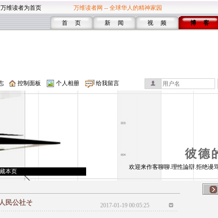
设万维读者为首页
万维读者网 -- 全球华人的精神家园
首 页
新 闻
视 频
博 客
志
控制面板
个人相册
给我留言
彼德
欢迎来作客聊聊.理性論辯.拒绝谩骂
藏本页
人民公社そ
2017-01-19 00:05:25