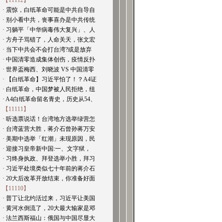
【11112】
· 震惊，白纸革命可能是中共自导自
· 别小看中共，丧事喜办是中共传统
· 习躺平「中华病毒伟大复兴」、人
· 方舟子骂错了，人命关天，张文宏
· 当下中共会不会打台湾?或是放弃
· 中国清零造成集体创伤，疫情反扑
· 世界盃梅西、刘晓波 VS 中国清零
· 【白纸革命】习近平怕了！？A4证
· 白纸革命，中国梦被人民拒绝，纽
· A4白纸革命留名青史，历史从54、
【11111】
· 听选票说话！台湾地方选举绿营怎
· 台湾蓝营大胜，蒋介石曾孙蒋万安
· 美期中选举「红潮」未现原因，民
· 迎接习皇帝新中国:一、文字狱，
· 习终身执政、拜登选举小胜，拜习
· 习近平处境类似七十年前的蒋介石
· 20大后改革开放结束，你准备好面
【11110】
· 普丁让北约活过来，习近平让美国
· 黄河水倒流了，20大最大输家是邓
· 法兰西斯福山：俄国与中国尽显大