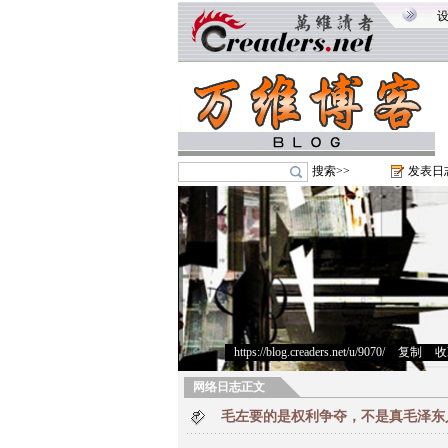
搜索>>
发表日
https://blog.creaders.net/u/9070/
>
复制
>
收
网络日志正文
毛左要的是权利争夺，不是真毛泽东