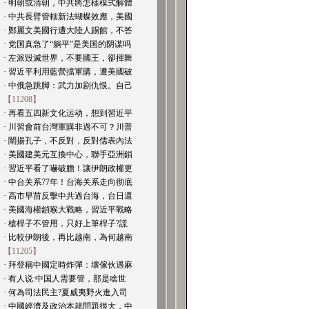
· 明朝或清朝，中共將怎樣模式解體
· 中共長臂管轄新法蝴蝶效應，美國
· 鄭麗文美國行遭大陸人踢館，不答
· 党国真急了“躺平”是美国的阴谋吗
· 左派毀滅世界，不要國王，卻揮舞
· 習近平利用藍營擋軍購，遭美國破
· 中俄急跳脚：武力加剧仇恨。自己
【11208】
· 再看五四新文化运动，想到習近平
· 川習會前台灣軍購非過不可？川普
· 闡揚孔子，不反對，反對儒表內法
· 美國建美元互換中心，聯手亞洲鎖
· 習近平看了嚇破膽！讓伊朗政權更
· 中台关系77年！台海关系走向彻底
· 高市早苗反擊中共過台海，台日還
· 美國海權鎖喉大戰略，習近平戰略
· 槍桿子不管用，只好上筆桿子?謊
· 比較伊朗後，再比越南，為何越南
【11205】
· 拜登稱中國定時炸彈：壞傢伙遇麻
· 有人说:中国人需要管，那是啥世
· 何為司法民主?夏威夷野火進入司
· 中國經濟及政治本就問題很大，中