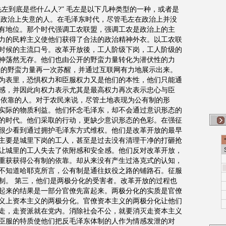
”毛左到底是些什厶人?” 毛左是以下几种类型的一种，或者是
是政治上失意的人。在毛泽东时代，尽管毛左在政治上并没
有地位。那个时代强调工农联盟，强调工农是政治上的主
力的民粹主义使他们获得了合法的政治精神外衣。以工农联
时候的主流口号。改革开放後，工人阶级下岗，工人阶级的
神荡然无存。他们也由公开的野蛮力量转化为潜伏性的力
睡的野蛮力量再一次苏醒，并通过互联网有力地展示出来。
为表里，恐惧权力和臣服权力又是他们的本性，他们只能通
感，并因此向权力表示尤其是最高权力再次表示忠心与臣
制依靠的人。对于农民来说，尽管土地表现为公有制的形
实际的物质利益。他们怀念毛泽东，却不会通过意识形态的
的时代。他们采取的行动，更缺少意识形态的色彩。在强征
很少看到通过拥护毛泽东方式维权。他们是改革开放的最早
主要是城里下岗的工人，甚至是过去没有清理干净的打砸抢
让城里的工人失去了依附感和安全感。他们反对改革开放，
重获获得公有制的依靠。却从来没有产生过洛克式的认知，
不知道哈耶克所言，公有制是通往奴役之路的铺路石。征服
制。 第三，他们是两极分化的受害者。改革开放的过程也
起来的结果是一部分官僚先富起来。两极分化的实质是官僚
义上资本主义的两极分化。官僚资本主义的两极分化让他们
走，走资派就在党内。消除社会不公，就要消灭走资本主义
臣服的特质使他们把反毛泽东体制的人作为情感发泄的对