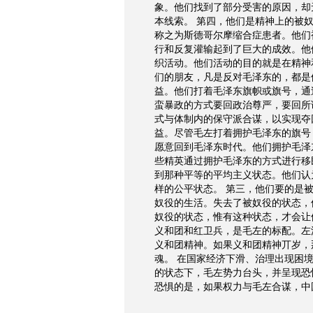
象。他们找到了部分受害的原因，却
本线索。 第四，他们是精神上的被
称之为斯德哥尔摩缩合症患者。他们
行和反复灌输起到了巨大的成效。他
织活动。他们活动的目的就是在精神
们的朋友，凡是反对毛泽东的，都是
益。他们打着毛泽东旗帜或旗号，通
蛮暴政的方式要回政治尊严，要回所
式与体制内的保守派合谋，以实现夺
益。尽管毛左打着拥护毛泽东的旗号
愿意回到毛泽东时代。他们拥护毛泽
些精英通过拥护毛泽东的方式进行移
到那种平等的平均主义状态。他们认
样的公平状态。 第三，他们要的是
奴役的生活。失去了被奴役的状态，
奴役的状态，惟有这种状态，才会让
义和团和红卫兵，是毛左的标配。左
义和团精神。如果义和团精神丌岁，
魂。 在国家经济下滑、治理出现困
的状态下，毛左势力台头，并呈现恐
恐惧的是，如果权力与毛左合谋，中