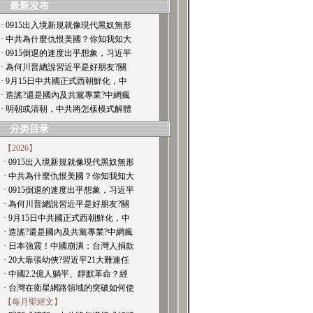
最新发布
· 0915出入境新規就像現代黑奴無形
· 中共為什麼仇恨美國？你知我知大
· 0915倒退的速度出乎想象，习近平
· 為何川普總說習近平是好朋友?關
· 9月15日中共國正式西朝鮮化，中
· 造謠?還是國內及共黨專業?中網瘋
· 明朝或清朝，中共將怎樣模式解體
分类目录
【2026】
· 0915出入境新規就像現代黑奴無形
· 中共為什麼仇恨美國？你知我知大
· 0915倒退的速度出乎想象，习近平
· 為何川普總說習近平是好朋友?關
· 9月15日中共國正式西朝鮮化，中
· 造謠?還是國內及共黨專業?中網瘋
· 日本強震！中國崩潰：台灣人捐款
· 20大靠張幼俠?習近平21大難連任
· 中國2.2億人躺平、靜默革命？經
· 台灣在衛星網路領域的突破如何使
【每月聖經文】