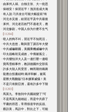
· 由涿州人祸、台独主张、大一统思
· 保雄安！保習近平！洩洪造成大淹
· 有人說:习共攻台可能大幅提前?有
· 河北水災後，給習近平及中共最後
· 涿州、河北老百姓鬥不過老天，應
· 河北惨剧，中国人你为什麽不生气
【11204】
· 咬人的狗不叫，習近平不知死活，
· 中共大忽悠，剛與普丁講百年大變
· 中共威嚇鄰國，美國乘機威嚇中共
· 印太战略初见成效，中俄被孤立，
· 中共懼怕洋大人及一邊打壓一邊暗
· 寶馬雪糕事件，教訓德國外交部長
· 許多大陸人民受苦，轉而期待兩蔣
· 龍應台投書紐時:兩岸和解，被罵
· 星際大戰翻版?日本擴軍威懾！美
· 不是只有劉亞洲，還有許多中下階
【11203】
· 馬英九、李敖到中共國就變了?可
· 不是馬英九能雄起，而是中共孬了
· 平庸的邪恶，常用假道学的反战、
· 蔡訪美，馬訪中，對比之下，可能