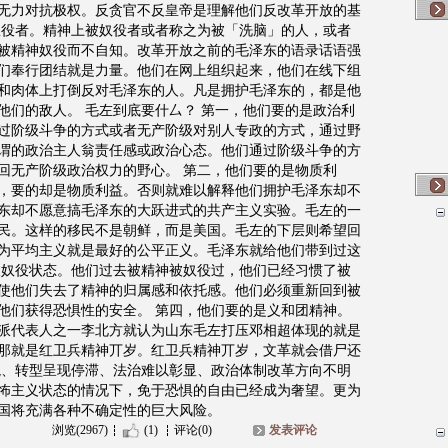
无力对抗极权。反贪官不反皇帝是理解他们反改革开放的基
奴役者。精神上被奴役者或者称之为被「洗脑」的人，或者
被精神奴役而不自知。改革开放之前的毛泽东的语录话语强
们奉行团结就是力量。他们在网上组织起来，他们在线下组
和肉体上打倒反对毛泽东的人。凡是拥护毛泽东的，都是他
他们的敌人。 毛左到底要什厶？ 第一，他们要的是政治利
过阶级斗争的方式或者无产阶级对别人专政的方式，通过野
谓的政治主人翁责任感或政治心态。他们通过阶级斗争的方
回无产阶级政治权力的野心。 第二，他们要的是物质利
，要的却是物质利益。否则就难以解释他们拥护毛泽东却不
东却不愿意搞毛泽东的大跃进式的共产主义实验。毛左的一
民。这样的移民不是朝鲜，而是美国。毛左的下层则希望回
为平均主义就是最好的公平正义。毛泽东就给他们带到过这
被奴役状态。他们过去被精神被奴役过，他们已经习惯了被
使他们失去了精神的归属感和依托感。他们必须重新回到被
他们获得恐惧性的安全。 第四，他们要的是义和团精神。
派代表人之一李北方就认为山东毛左打压邓相超体现的就是
那就是红卫兵精神丌岁。红卫兵精神丌岁，文革就会借尸还
境、转型呈现停滞、法治难以彰显、政治体制改革方向不明
怖主义状态的情况下，免于恐惧的自由已经成为奢望。更为
国将充满各种不确定性的巨大风险。
浏览(2967)
(1)
评论(0)
发表评论