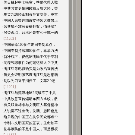
· 美日挑起中印衝突，準備代理人戰
· 中共其實更怕國民黨反攻大陸，曾
· 馬英九訪陸牽制蔡英文訪美，更重
· 中國人民曾經踴躍支持習大撒幣上
· 習共獨不准替秦檜翻案，怕甚麼?
· 另类观点，台湾还是有和平统一的
【11202】
· 中国革命100多年走回专制原点，
· 中国专制持续2000多年，靠暴力洗
· 新冷战下，仍然证明民主优于专制
· 间谍气球事件为何闹这麽大？中共
· 满江红等电影确实是为政治宣传洗
· 历史会证明张艺谋满江红是思想脑
· 别以为习近平消停了，文革2.0还
【11201】
· 满江红与流浪地球2突破不了中共
· 中共故意宣传煽动东西方比较，散
· 有关双重标准与文明巨人基督精神
· 人说富不过叁代，洗脑、愚民也是
· 给乐观的中国正在抗争民众都点个
· 专制非文明国家的悲哀，生命如草
· 世界该防的不是中国人，而是极权