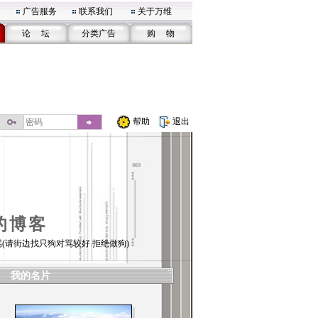
广告服务
联系我们
关于万维
论 坛
分类广告
购 物
帮助
退出
的博客
(请街边找只狗对骂较好.拒绝做狗)
我的名片