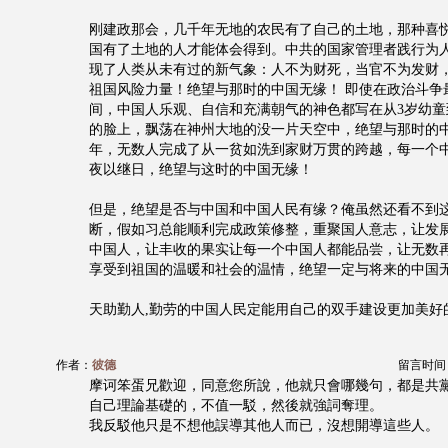
刚建政那会，几千年无地的农民有了自己的土地，那种喜
国有了土地的人才能体会得到。中共的国家管理者践行为
现了人类从未有过的新气象：人不为财死，当官不为发财
祖国风险力量！绝望与那时的中国无缘！ 即使在政治斗争
间，中国人乐观、自信和充满朝气的神色都写在从3岁幼童
的脸上，飘荡在神州大地的没一片天空中，绝望与那时的中
年，无数人完成了从一贫如洗到家财万贯的跨越，每一个
夜以继日，绝望与这时的中国无缘！
但是，绝望是否与中国和中国人民有缘？俺虽然还看不到
断，假如习总能顺利完成政策修整，重聚国人意志，让发
中国人，让丰收的果实让每一个中国人都能品尝，让无数
享受到祖国的温暖和社会的温情，绝望一定与将来的中国
天助勤人,勤劳的中国人民定能用自己的双手建设更加美好
作者：
彼德
留言时间：20
摩诃笨蛋兄歡迎，同意您所說，他就只會哪幾句，都是共
自己理論基礎的，不值一駁，然後就強詞奪理。
我反駁他只是不想他誤導其他人而已，沒想開導這些人。