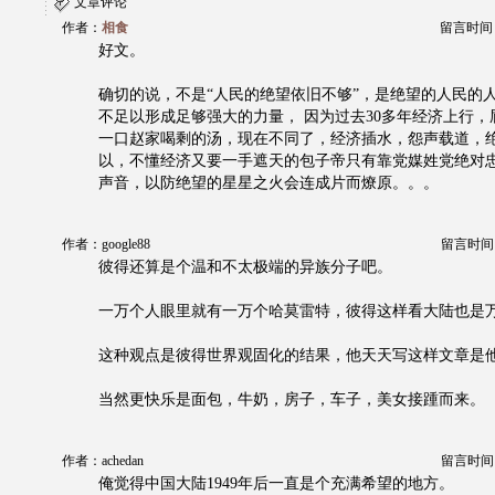
文章评论
作者：
相食
留言时间：20
好文。
确切的说，不是“人民的绝望依旧不够”，是绝望的人民的
不足以形成足够强大的力量， 因为过去30多年经济上行
一口赵家喝剩的汤，现在不同了，经济插水，怨声载道，
以，不懂经济又要一手遮天的包子帝只有靠党媒姓党绝对
声音，以防绝望的星星之火会连成片而燎原。。。
作者：google88
留言时间：20
彼得还算是个温和不太极端的异族分子吧。
一万个人眼里就有一万个哈莫雷特，彼得这样看大陆也是
这种观点是彼得世界观固化的结果，他天天写这样文章是
当然更快乐是面包，牛奶，房子，车子，美女接踵而来。
作者：achedan
留言时间：20
俺觉得中国大陆1949年后一直是个充满希望的地方。