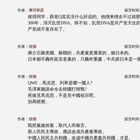
作者：
摩诃笨蛋
留言时间：20
彼得同学，跟老Q其实没什么好说的。他绕来绕去不过就
300年，消灭乱世DNA。殊不知，乱世DNA是共产党天生
产党就不复存在了。
作者：
彼德
留言时间：20
蔣介石聽美國、蘇聯的，共產黨更厲害的，聽日本的。
日本都不轟炸延安老巢的，只轟炸重慶，中共跟日本是一
作者：
彼德
留言时间：20
QWE，馬克思、列寧是哪一國人?
毛澤東聽誰命令去韓國打韓戰?
死後見馬克思，不是見中國祖宗吧。
別再瞎掰。
作者：
彼德
留言时间：20
既然黨媒姓黨，取代人民喉舌。
那人民民主專政，應該改成共產黨專政。
中國人民民主共和國，改成中國共產黨共和國，才是。