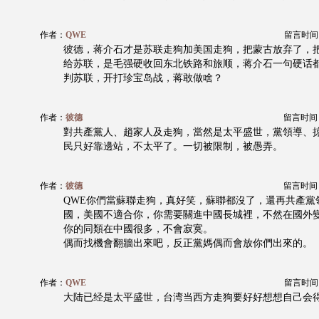
作者：
QWE
留言时间：20
彼德，蒋介石才是苏联走狗加美国走狗，把蒙古放弃了，
给苏联，是毛强硬收回东北铁路和旅顺，蒋介石一句硬话
判苏联，开打珍宝岛战，蒋敢做啥？
作者：
彼德
留言时间：20
對共產黨人、趙家人及走狗，當然是太平盛世，黨領導、
民只好靠邊站，不太平了。一切被限制，被愚弄。
作者：
彼德
留言时间：20
QWE你們當蘇聯走狗，真好笑，蘇聯都沒了，還再共產黨
國，美國不適合你，你需要關進中國長城裡，不然在國外
你的同類在中國很多，不會寂寞。
偶而找機會翻牆出來吧，反正黨媽偶而會放你們出來的。
作者：
QWE
留言时间：20
大陆已经是太平盛世，台湾当西方走狗要好好想想自己会