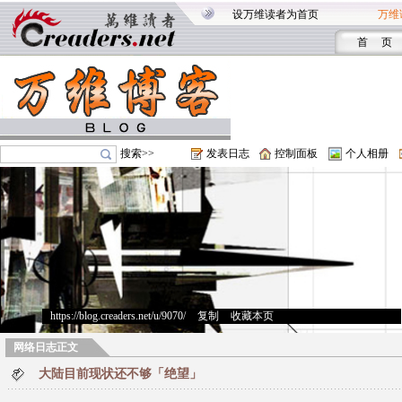
设万维读者为首页
万维
首 页
搜索>>
发表日志
控制面板
个人相册
https://blog.creaders.net/u/9070/
>
复制
>
收藏本页
网络日志正文
大陆目前现状还不够「绝望」