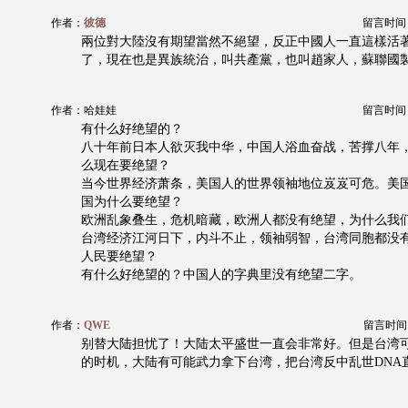
作者：
彼德
留言时间：20
兩位對大陸沒有期望當然不絕望，反正中國人一直這樣活
了，現在也是異族統治，叫共產黨，也叫趙家人，蘇聯國
作者：哈娃娃
留言时间：20
有什么好绝望的？
八十年前日本人欲灭我中华，中国人浴血奋战，苦撑八年
么现在要绝望？
当今世界经济萧条，美国人的世界领袖地位岌岌可危。美
国为什么要绝望？
欧洲乱象叠生，危机暗藏，欧洲人都没有绝望，为什么我
台湾经济江河日下，内斗不止，领袖弱智，台湾同胞都没
人民要绝望？
有什么好绝望的？中国人的字典里没有绝望二字。
作者：
QWE
留言时间：20
别替大陆担忧了！大陆太平盛世一直会非常好。但是台湾
的时机，大陆有可能武力拿下台湾，把台湾反中乱世DNA