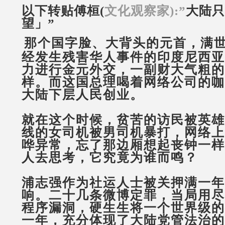
以下转贴傅桓
(
文化观察家
):”
大陆只
望」
”
那个国字脸、大背头的元首，满
经发生残害华人事件的印度尼西亚
力进行金元外交，一副财大气粗的
样。而这国总理喝着网络公司的咖
大陆下层人民创业。
就在这个时候，贫苦的访民被英雄
线的女司机被男司机暴打，网络上
哗异常，忘了那边厢想起丧钟一样
人去思考，它究竟为谁而鸣？
浦志强作为社运人士被关押满一年
响。二十几条微博定罪，当局用尽
程序漏洞，硬生生将一个世界级的
一年，充分体现了大陆党管法治的