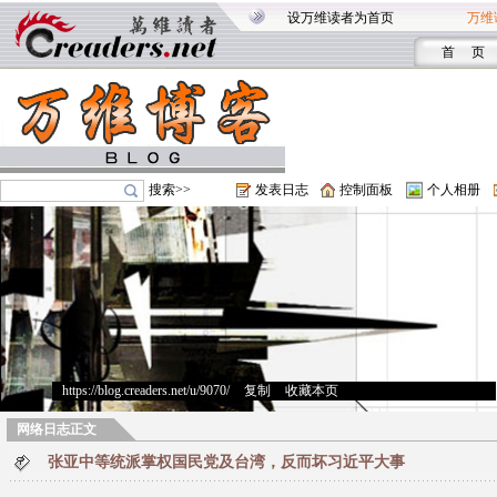
设万维读者为首页
万维
首 页
搜索>>
发表日志
控制面板
个人相册
https://blog.creaders.net/u/9070/
>
复制
>
收藏本页
网络日志正文
张亚中等统派掌权国民党及台湾，反而坏习近平大事