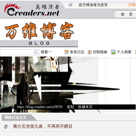
设万维读者为首页
万维
首 页
搜索>>
发表日志
控制面板
个人相册
https://blog.creaders.net/u/9070/
>
复制
>
收藏本页
网络日志正文
蒋介石含笑九泉，不再死不瞑目