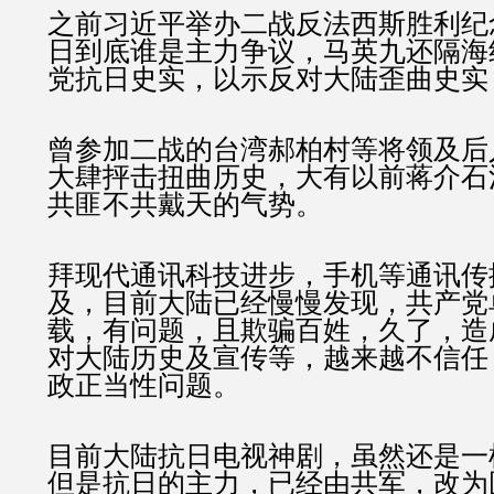
之前习近平举办二战反法西斯胜利纪
日到底谁是主力争议，马英九还隔海
党抗日史实，以示反对大陆歪曲史实
曾参加二战的台湾郝柏村等将领及后
大肆抨击扭曲历史，大有以前蒋介石
共匪不共戴天的气势。
拜现代通讯科技进步，手机等通讯传
及，目前大陆已经慢慢发现，共产党
载，有问题，且欺骗百姓，久了，造
对大陆历史及宣传等，越来越不信任
政正当性问题。
目前大陆抗日电视神剧，虽然还是一
但是抗日的主力，已经由共军，改为