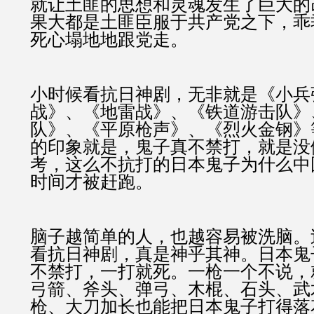
就让土匪的思想和灵魂发生了巨大的
果大都是土匪臣服于共产党之下，乖
死心塌地地跟党走。
小时候看抗日神剧，无非就是《小兵
战》、《地雷战》、《铁道游击队》
队》、《平原枪声》、《烈火金钢》
的印象就是，鬼子真不禁打，就是没
考，这么不抗打的日本鬼子为什么中
时间才被赶跑。
脑子越简单的人，也越容易被洗脑。
看抗日神剧，真是神乎其神。日本鬼
不禁打，一打就死。一枪一个不说，
弓箭、斧头、弹弓、木棍、石头、武
枪、大刀加长也能把日本鬼子打得落