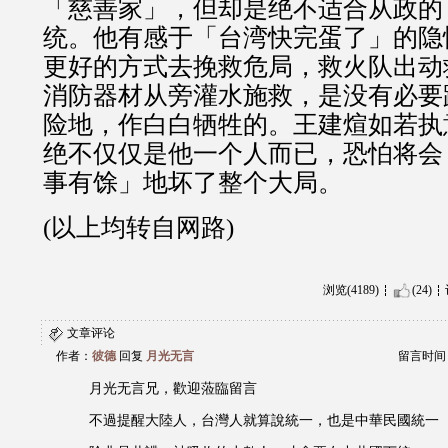
「慈善家」，但却是绝不适合从政的
统。他有感于「台湾快完蛋了」的隐
更好的方式去挽救危局，救火队出动
消防器材从旁灌水施救，是没有必要
险地，作白白牺牲的。王建煊如若执
绝不仅仅是他一个人而已，恐怕将会
事有馀」地坏了整个大局。
(以上均转自网路)
浏览(4189)
(24)
文章评论
作者：
彼德
回复
月光无言
留言时间：20
月光无言兄，歡迎蒞臨留言
不過提醒大陸人，台灣人就算說統一，也是中華民國統一