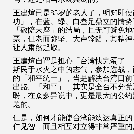
王建煊已是85岁的老人了，明知即
功」，在蓝、绿、白叁足鼎立的情势
「敬陪末座」的结局，且无可避免地
票，但老而弥坚、大声镗鎝，其精神
让人肃然起敬。
王建煊自谓是担心「台湾快完蛋了」
斯民于水火之中的志气，参加选战，
的「和平统一」，当是解决台湾目前
出路。「和平」，其实是全台不分党
盼，在众多异说中，更是最大的公约
题的。
但是，如何才能使台湾能臻达真正的
仁见智，而且相互对立得非常严重的