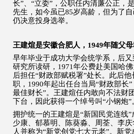
长”、“立委”，公职任内清廉公正，
先生，如今虽已85岁高龄，但为了
仍决意投身选举。
王建煊是安徽合肥人，1949年随父
早年毕业于成功大学会统学系，后又
研究所读研，1971年公费赴美国哈
后担任“财政部赋税署”处长。此后
职，1990年起出任台当局“财政部长
最佳财长”。王建煊任内敢向不法财
下台，因此获得一个绰号叫“小钢炮”
拥护统一的王建煊是“新国民党连线
少康、郁慕明、陈葵淼、周荃、李庆
人并称为“新党创党七大元老”。新