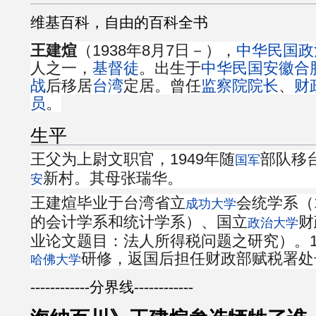
维基百科，自由的百科全书
王建煊
（1938年8月7日－），
中华民国
政
人之一，
基督徒
。出生于
中华民国
安徽
合
战
后移居
台湾
定居。曾任
监察院院长
、
财
员
。
生平
王父为上尉文职官，1949年随
部队移
国军
新村。其母张瑞华。
安
王建煊毕业于台湾省立
会统学系（
成功大学
的会计学系和统计学系）、国立
财
政治大学
业论文题目：法人所得税问题之研究）。1
研修，返国后担任财政部赋税署处
哈佛大学
------------分界线------------