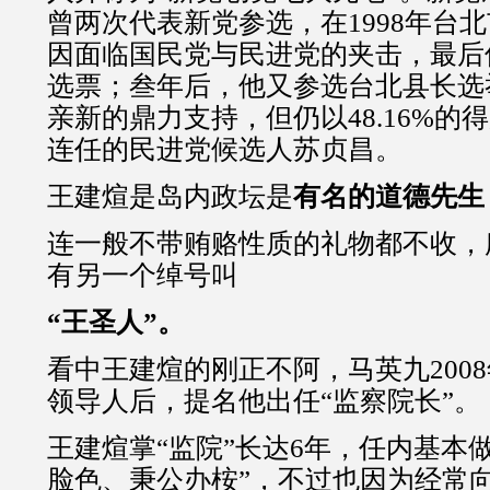
曾两次代表新党参选，在1998年台
因面临国民党与民进党的夹击，最后
选票；叁年后，他又参选台北县长选
亲新的鼎力支持，但仍以48.16%的
连任的民进党候选人苏贞昌。
王建煊是岛内政坛是
有名的道德先生
连一般不带贿赂性质的礼物都不收，
有另一个绰号叫
“王圣人”。
看中王建煊的刚正不阿，马英九200
领导人后，提名他出任“监察院长”。
王建煊掌“监院”长达6年，任内基本
脸色、秉公办桉”，不过也因为经常向