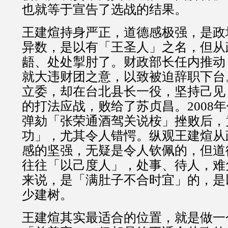
也就等于宣告了选战的结果。
王建煊持身严正，道德感极强，是政
异数，是以有「王圣人」之名，但从
龉、处处掣肘了。财政部长任内推动
就大违财团之意，以致被迫辞职下台
立委，却在台北县长一役，坚持己见
的打法应战，败给了苏贞昌。2008
弹劾「张荣通酒驾关说桉」挫败后，
功」，尤其令人错愕。纵观王建煊从
感的坚强，无疑是令人钦佩的，但道
往往「以己度人」，处事、待人，难
来说，是「满肚子不合时宜」的，是
少建树。
王建煊其实最适合的位置，就是做一