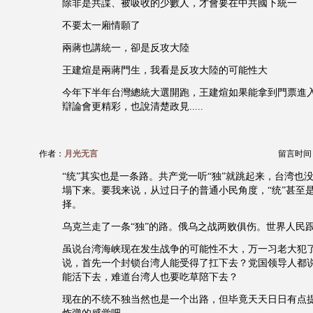
除非是共諜、被吸收的少數人，才會要在中共國下統一
不要太一廂情願了
兩蔣也講統一，卻是反攻大陸
王建煊是兩蔣門生，我看是反攻大陸的可能性大
今年下半年台灣總統大選開跑，王建煊如果能拿到門票進
辯論會更精彩，也說清楚政見.....
作者：
月光无言
留言时间：20
“统”其实也是一条路。共产党一听“独”就跳起来，台湾也没
塌下来。要我来说，从过日子的普通小民角度，“统”甚至
择。
乌克兰走了一条“独”的路。俄乌之战两败俱伤。世界人民
虽说台湾海峡现在发生战争的可能性不大，万一习老大犯
说，首先一个封锁台湾人能受得了扛下去？党国领导人都
能活下去，难道台湾人也要吃草陪下去？
现在的不统不独当然也是一个出路，但毕竟天天日日有点