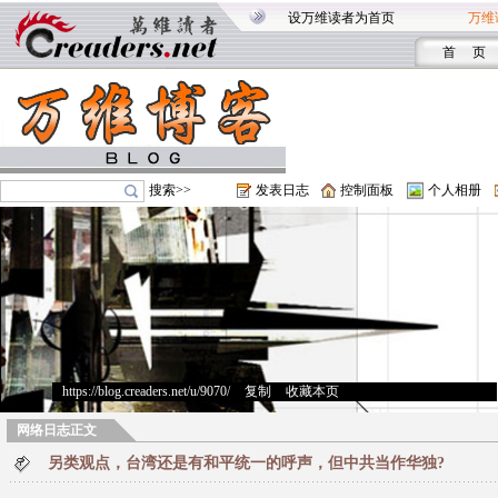
设万维读者为首页
万维
首 页
搜索>>
发表日志
控制面板
个人相册
https://blog.creaders.net/u/9070/
>
复制
>
收藏本页
网络日志正文
另类观点，台湾还是有和平统一的呼声，但中共当作华独?