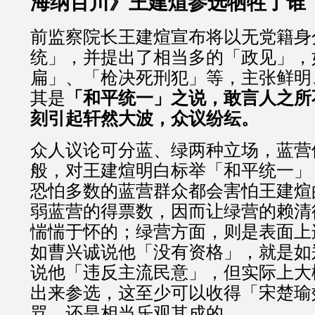
海纳百川》王建煊参选牺牲了谁（
前监察院长王建煊宣布将以无党籍身
统」，并提出了相当多的「政见」，
扁」、「枪决死刑犯」等，主张鲜明
其是
「和平统一」之说，敢言人之所
刻引起轩然大波，众议纷纭。
众人议论可分蓝、绿两种立场，蓝营
般，对王建煊明白标举「和平统一」
恐怕多数的蓝营群众都会害怕王建煊
弱蓝营的得票数，因而让绿营的赖清
惴惴于怀的；绿营方面，则是表面上
如曹兴诚说他「没有资格」，就是如
说他「违反主流民意」，但实际上大
出来参选，这至少可以收得「宋楚瑜
骂，还是相当乐观其成的。