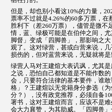
但是，却也别小看这10%的力量，20
票率不过就是4.26%的60多万票，
胜利下（差260万票），儘管是微不足
情，蓝、绿极可能是在伯仲之间，尤
脚督」变成「四脚兽」，那影响之大
观了。这对绿营，甚或白营来说，几
损伤的，但对蓝营来说，无疑就将是
绿营人马对王建煊大表讥讽，尤其是
之说，恐怕自己都知道是不能作数的
会，只要符合法律的基本要件，谁敢
格」？王建煊以无党籍身分参选（为
分？），没有政党推荐，必须自备10
署书，这对王建煊而言，应该不是难
会大力襄赞，为其助威。「四脚兽」