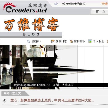
设万维读者为首页
万维
首 页
搜索>>
发表日志
控制面板
个人相册
https://blog.creaders.net/u/9070/
>
复制
>
收藏本页
网络日志正文
放心，彭姵奥如果选上总统，中共马上会邀请访问大陆...