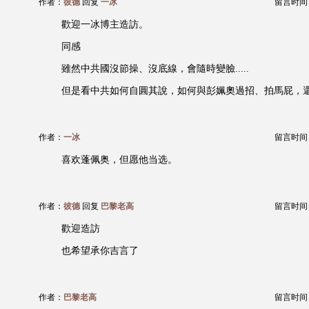
作者：
彼德
回复
一冰
留言时间：20
歡迎一冰博主造訪。
同感
雖然中共國沒節操、沒底線，會隨時變臉.....
但是看中共如何自圓其說，如何與彭姵奧過招、拍馬屁，還是很
作者：
一冰
留言时间：20
喜欢蓬佩奥，但愿他当选。
作者：
彼德
回复
巴黎老高
留言时间：20
歡迎造訪
也希望承你吉言了
作者：
巴黎老高
留言时间：20