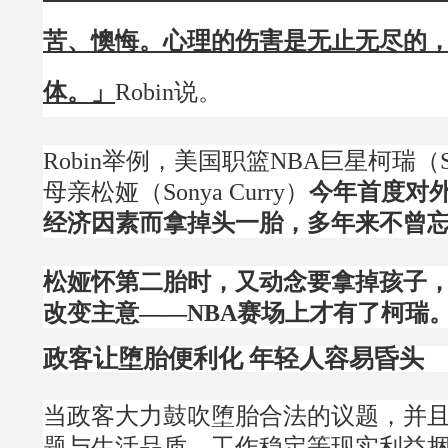
苦、懊悔。心理的伤害是无止无尽的
体。」
Robin说。
Robin举例，美国职篮NBA巨星柯瑞（Step
母亲松娅（Sonya Curry）
今年首度对
经济因素而拿掉头一胎，多年来不曾
松娅怀第二胎时，又动念要拿掉孩子
改变主意——NBA赛场上才有了柯瑞
政客让堕胎便利化 年轻人容易昏头
当政客大力鼓吹堕胎合法的议题，并
题与生活品质、工作稳定等现实利益捆绑