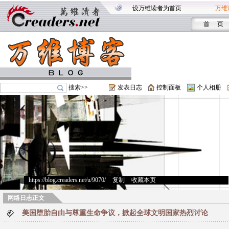
设万维读者为首页
万维
首 页
搜索>>
发表日志
控制面板
个人相册
https://blog.creaders.net/u/9070/
>
复制
>
收藏本页
网络日志正文
美国堕胎自由与尊重生命争议，掀起全球文明国家热烈讨论