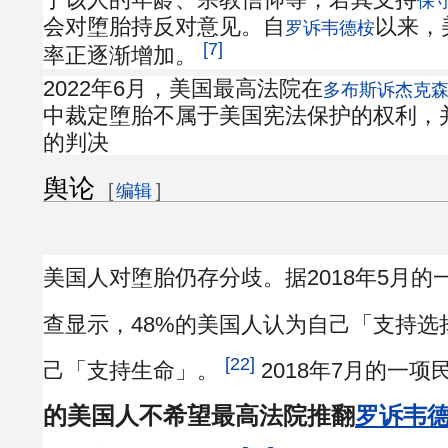
保
会对堕胎持反对意见。自
以来，
罗诉韦德桉
[7]
率正逐渐增加
。
2022年6月，美国最高法院在
多布斯诉杰克
中裁定堕胎不属于美国宪法保护的权利，
的判决
舆论
[
]
编辑
美国人对堕胎仍存分歧。据2018年5月的
查显示，48%的美国人认为自己「支持选
[22]
己「支持生命」。
2018年7月的一
的美国人不希望最高法院推翻
罗诉韦