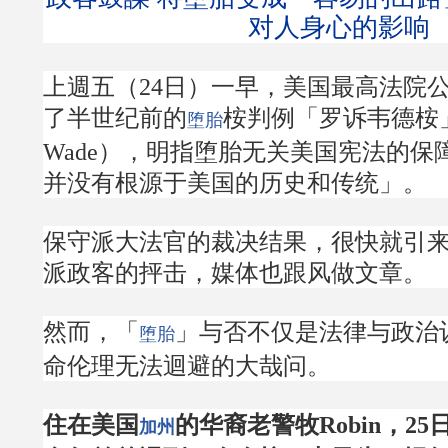
对人身心的影响
上週五（24日）一早，美国最高法院
了半世纪前的
桉判例「罗诉韦德桉」（
堕胎
Wade），明指堕胎无关美国宪法的保
并没有根源于美国的历史和传统」。
保守派大法官的裁决结果，很快就引
派政客的抨击，媒体也跟风做文章。
然而，「
」与否不仅是法律与政治
堕胎
命伦理无法迴避的大哉问。
住在美国
的华裔老警牧Robin，2
加州