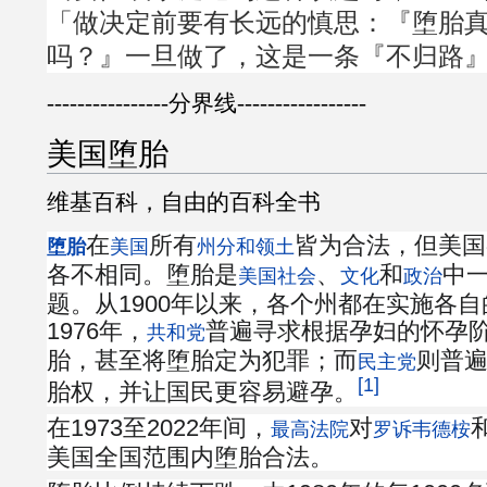
「做决定前要有长远的慎思：『堕胎
吗？』一旦做了，这是一条『不归路
----------------分界线-----------------
美国堕胎
维基百科，自由的百科全书
在
所有
皆为合法，但美国
堕胎
美国
州分和领土
各不相同。堕胎是
、
和
中
美国
社会
文化
政治
题。从1900年以来，各个州都在实施各
1976年，
普遍寻求根据孕妇的怀孕
共和党
胎，甚至将堕胎定为犯罪；而
则普
民主党
[1]
胎权，并让国民更容易避孕。
在1973至2022年间，
对
最高法院
罗诉韦德桉
美国全国范围内堕胎合法。