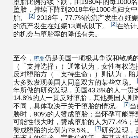
堕胎比例持续下跌，由1980年的每1000
堕胎，持续下降到2018年每1000名妇女中1
[2]
胎。
2018年，77.7%的流产发生在妊娠
[2]
的流产发生在妊娠13周或以下。
在统计
的机会与堕胎率的降低有关。
至今，
仍是美国一项极其争议和敏感
堕胎
（「支持选择」）通常认为，女性有权选
反对堕胎方（「支持生命」）则认为，胎
大多数发现美国人同意双方的某些立场。
年所做的研究发现，美国43.8%的人一
14.8%的人一贯反对堕胎，其他美国人
[7]
不同，具体取决于关于堕胎的情况。
当
胁时，90%的人赞成堕胎；当怀孕可能导
可能性很大时，赞成堕胎的人为77.4%
[7]
赞成堕胎的比例为79.5%。
研究发现，
于该人的年龄、宗教信仰等，若其支持