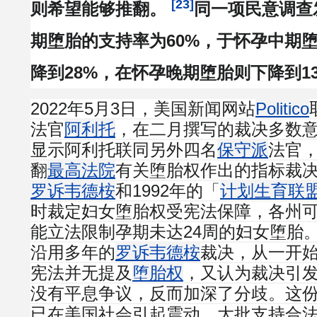
[23]
则希望能够推翻。
同一项民意调查
期堕胎的支持率为60%，于怀孕中期
降到28%，在怀孕晚期堕胎则下降到1
2022年5月3日，美国新闻网站
Politico
法官
阿利托
，在二月撰写的裁决多数
显示阿利托联同另外四名
保守派
法官
翻
最高法院
有关堕胎权作出的指标裁决，
罗诉韦德桉
和1992年的「
计划生育联
时裁定妇女堕胎权受宪法保障，各州
能立法限制孕期未达24周的妇女堕胎
沿用多年的
罗诉韦德桉
裁决，从一开
宪法并无提及
堕胎权
，又认为裁决引
没有平息争议，反而加深了分歧。这
已在美国社会引起震动。大批支持合