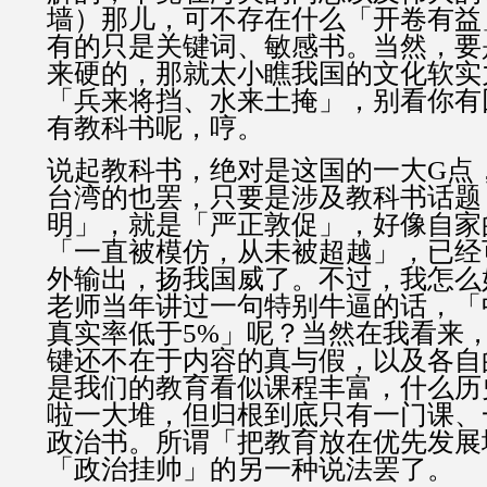
墙）那儿，可不存在什么「开卷有益
有的只是关键词、敏感书。当然，要
来硬的，那就太小瞧我国的文化软实
「兵来将挡、水来土掩」，别看你有
有教科书呢，哼。
说起教科书，绝对是这国的一大G点
台湾的也罢，只要是涉及教科书话题
明」，就是「严正敦促」，好像自家
「一直被模仿，从未被超越」，已经
外输出，扬我国威了。不过，我怎么
老师当年讲过一句特别牛逼的话，「
真实率低于5%」呢？当然在我看来
键还不在于内容的真与假，以及各自
是我们的教育看似课程丰富，什么历
啦一大堆，但归根到底只有一门课、
政治书。所谓「把教育放在优先发展
「政治挂帅」的另一种说法罢了。