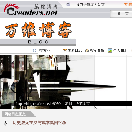
设万维读者为首页
万维
首 页
搜索>>
发表日志
控制面板
个人相册
https://blog.creaders.net/u/9070/
>
复制
>
收藏本页
网络日志正文
历史虚无主义与戚本禹回忆录