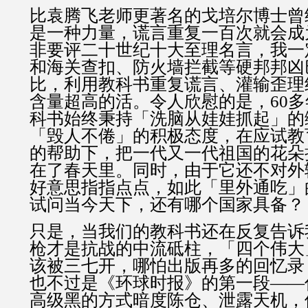
比袁腾飞老师更著名的戈培尔博士曾
是一种力量，谎言重复一百次就会成
非要评二十世纪十大至理名言，我一
和海关查扣、防火墙拦截等硬邦邦凶
比，利用教科书重复谎言、灌输歪理
含量超高的活。令人欣慰的是，60
科书始终秉持「洗脑从娃娃抓起」的
「毁人不倦」的积极态度，在应试教
的帮助下，把一代又一代祖国的花朵
在了春天里。同时，由于它还不对外
好意思指指点点，如此「里外通吃」
试问当今天下，还有哪个国家具备？
只是，当我们的教科书还在反复告诉
枪才是抗战的中流砥柱，「四个伟大
该被三七开，哪怕出版再多的回忆录
也不过是《环球时报》的第一段——
高级黑的方式暗度陈仓、泄露天机，