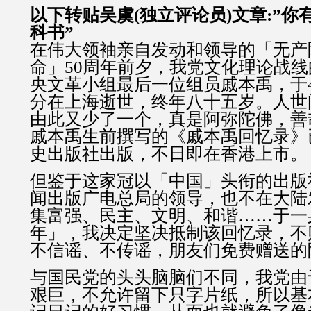
以下转贴吴虞(独立评论员)文章:”
科书”
在伟大领袖亲自发动和领导的「无产
命」50周年前夕，我党文化理论战
央文革小组最后一位组员戚本禹，于4月
分在上海逝世，终年八十五岁。人世
由此又少了一个，真是阿弥陀佛，善
戚本禹生前撰写的《戚本禹回忆录》
史出版社出版，不日即在香港上市。
但鉴于这家冠以「中国」头衔的出版
闻出版广电总局的领导，也不在大陆
集富强、民主、文明、和谐……于一
年」，我决定坚决抵制该回忆录，不
不信谣、不传谣，朋友们免费赠送的
与国民党的头头脑脑们不同，我党由
艰巨，不允许留下只字片纸，所以基