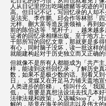
记日记的好习惯，从而也就避免了像
人从日记里挖出吃喝嫖赌等劣迹的可
高。但日记不记，写回忆录的人却不
吴法宪、李作鹏、邱会作等林部「四
元梓、蒯大富等造反派领袖，再到如
前的陈伯达等「笔杆子」，越来越多
证者的回忆录相继出版。至于地方上
干部所写的回忆文章，那就更是多得
有心，同时脑子没坏，读一批这样的
就能建构起对于历史独立而又正确的
但就像不是所有人都能成为「共产主
样，能读到这些回忆录，了解历史真
数，如果不是极少数的话。别看又到
日」，党媒又在开足马力铺天盖地宣
人类进步的阶梯」，惊叫什么「我国
低」，谁要是真想法设法去找几本好
法律法规和政策」又该喊Stop了。
解的，毕竟在海关的同志以及伟大的