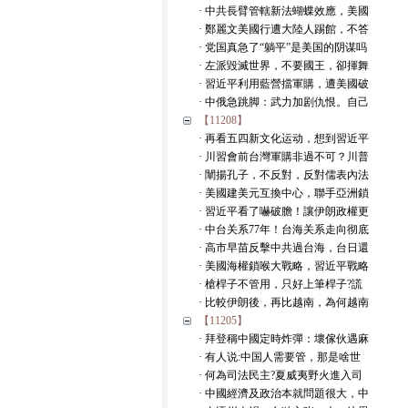
· 中共長臂管轄新法蝴蝶效應，美國
· 鄭麗文美國行遭大陸人踢館，不答
· 党国真急了“躺平”是美国的阴谋吗
· 左派毀滅世界，不要國王，卻揮舞
· 習近平利用藍營擋軍購，遭美國破
· 中俄急跳脚：武力加剧仇恨。自己
【11208】
· 再看五四新文化运动，想到習近平
· 川習會前台灣軍購非過不可？川普
· 闡揚孔子，不反對，反對儒表內法
· 美國建美元互換中心，聯手亞洲鎖
· 習近平看了嚇破膽！讓伊朗政權更
· 中台关系77年！台海关系走向彻底
· 高市早苗反擊中共過台海，台日還
· 美國海權鎖喉大戰略，習近平戰略
· 槍桿子不管用，只好上筆桿子?謊
· 比較伊朗後，再比越南，為何越南
【11205】
· 拜登稱中國定時炸彈：壞傢伙遇麻
· 有人说:中国人需要管，那是啥世
· 何為司法民主?夏威夷野火進入司
· 中國經濟及政治本就問題很大，中