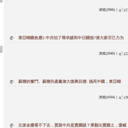
浏览(2966)
(1
東亞蝴蝶效應2:中共怕了尋求緩和中日關係?请大家尽己力为
浏览(2640)
(2
蘇聯的奮鬥、蘇聯共產黨偉大復興目標: 搞死中國，東亞蝴
浏览(4164)
(3
左派金庸看不下去，質疑中共是賣國賊？厚顏出賣國土，還喊