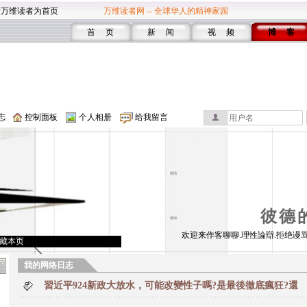
设万维读者为首页
万维读者网 -- 全球华人的精神家园
首 页
新 闻
视 频
博 客
志
控制面板
个人相册
给我留言
彼德
欢迎来作客聊聊.理性論辯.拒绝谩骂
藏本页
我的网络日志
習近平924新政大放水，可能改變性子嗎?是最後徹底瘋狂?還