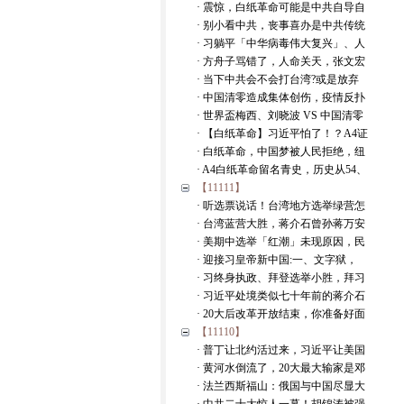
· 震惊，白纸革命可能是中共自导自
· 别小看中共，丧事喜办是中共传统
· 习躺平「中华病毒伟大复兴」、人
· 方舟子骂错了，人命关天，张文宏
· 当下中共会不会打台湾?或是放弃
· 中国清零造成集体创伤，疫情反扑
· 世界盃梅西、刘晓波 VS 中国清零
· 【白纸革命】习近平怕了！？A4证
· 白纸革命，中国梦被人民拒绝，纽
· A4白纸革命留名青史，历史从54、
【11111】
· 听选票说话！台湾地方选举绿营怎
· 台湾蓝营大胜，蒋介石曾孙蒋万安
· 美期中选举「红潮」未现原因，民
· 迎接习皇帝新中国:一、文字狱，
· 习终身执政、拜登选举小胜，拜习
· 习近平处境类似七十年前的蒋介石
· 20大后改革开放结束，你准备好面
【11110】
· 普丁让北约活过来，习近平让美国
· 黄河水倒流了，20大最大输家是邓
· 法兰西斯福山：俄国与中国尽显大