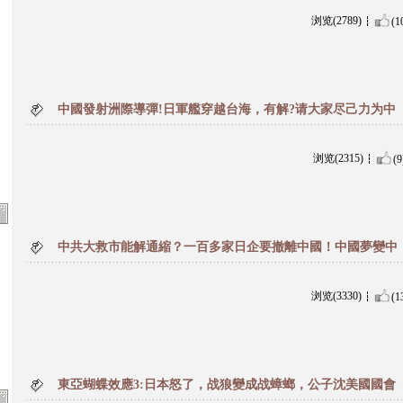
浏览(2789)
(1
中國發射洲際導彈!日軍艦穿越台海，有解?请大家尽己力为中
浏览(2315)
(9
中共大救市能解通縮？一百多家日企要撤離中國！中國夢變中
浏览(3330)
(1
東亞蝴蝶效應3:日本怒了，战狼變成战蟑螂，公子沈美國國會