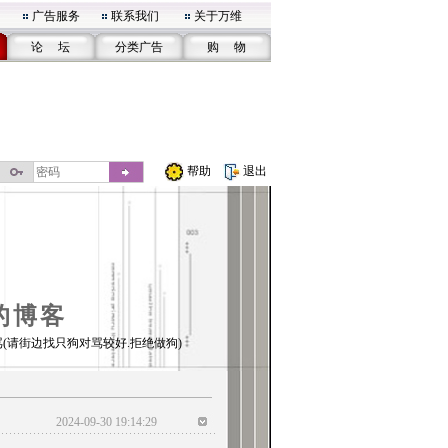
广告服务
联系我们
关于万维
论 坛
分类广告
购 物
帮助
退出
的博客
(请街边找只狗对骂较好.拒绝做狗)
2024-09-30 19:14:29