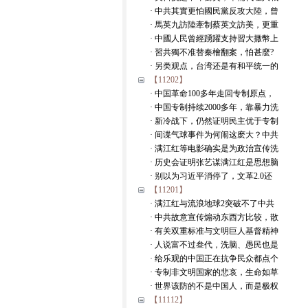
· 中共其實更怕國民黨反攻大陸，曾
· 馬英九訪陸牽制蔡英文訪美，更重
· 中國人民曾經踴躍支持習大撒幣上
· 習共獨不准替秦檜翻案，怕甚麼?
· 另类观点，台湾还是有和平统一的
【11202】
· 中国革命100多年走回专制原点，
· 中国专制持续2000多年，靠暴力洗
· 新冷战下，仍然证明民主优于专制
· 间谍气球事件为何闹这麽大？中共
· 满江红等电影确实是为政治宣传洗
· 历史会证明张艺谋满江红是思想脑
· 别以为习近平消停了，文革2.0还
【11201】
· 满江红与流浪地球2突破不了中共
· 中共故意宣传煽动东西方比较，散
· 有关双重标准与文明巨人基督精神
· 人说富不过叁代，洗脑、愚民也是
· 给乐观的中国正在抗争民众都点个
· 专制非文明国家的悲哀，生命如草
· 世界该防的不是中国人，而是极权
【11112】