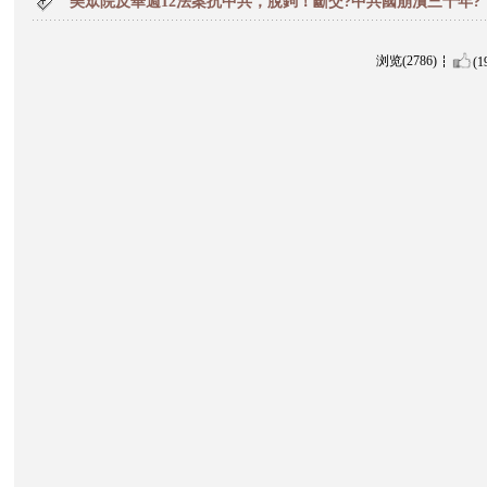
美眾院反華週12法案抗中共，脫鉤！斷交?中共國崩潰三十年?
浏览(2786)
(1