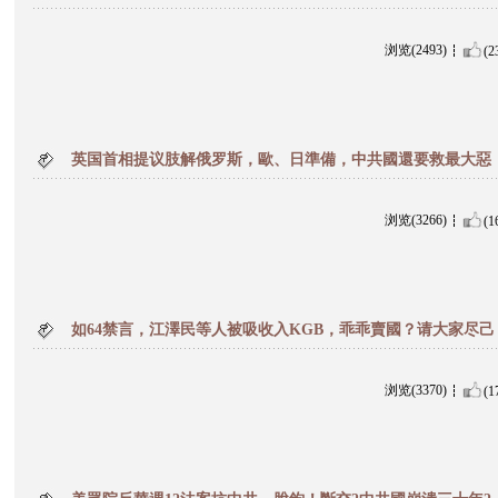
浏览(2493)
(2
英国首相提议肢解俄罗斯，歐、日準備，中共國還要救最大惡
浏览(3266)
(1
如64禁言，江澤民等人被吸收入KGB，乖乖賣國？请大家尽己
浏览(3370)
(1