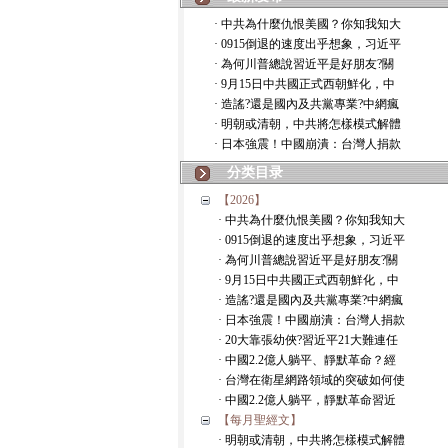
· 中共為什麼仇恨美國？你知我知大
· 0915倒退的速度出乎想象，习近平
· 為何川普總說習近平是好朋友?關
· 9月15日中共國正式西朝鮮化，中
· 造謠?還是國內及共黨專業?中網瘋
· 明朝或清朝，中共將怎樣模式解體
· 日本強震！中國崩潰：台灣人捐款
分类目录
【2026】
· 中共為什麼仇恨美國？你知我知大
· 0915倒退的速度出乎想象，习近平
· 為何川普總說習近平是好朋友?關
· 9月15日中共國正式西朝鮮化，中
· 造謠?還是國內及共黨專業?中網瘋
· 日本強震！中國崩潰：台灣人捐款
· 20大靠張幼俠?習近平21大難連任
· 中國2.2億人躺平、靜默革命？經
· 台灣在衛星網路領域的突破如何使
· 中國2.2億人躺平，靜默革命習近
【每月聖經文】
· 明朝或清朝，中共將怎樣模式解體