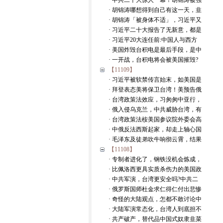
· 中共二十大惊人一幕！胡锦涛被强
· 胡锦涛哪想得到自己有这一天，韭
· 胡锦涛「被身体不适」，习近平又
· 习近平二十大报告了无新意，都是
· 习近平20大连任前:中国人与西方
· 美国炸毁台积电是最后手段，是中
· 一开战，台积电将会被美国摧毁?
【11109】
· 习近平被软禁传言始末，如美国是
· 拜登表态美将保卫台湾！美预告俄
· 台湾政策法效应，习匆匆中亚行，
· 俄入侵乌克兰，中共威胁台湾，有
· 台湾政策法桉美国参议院外委会高
· 中俄反法西斯起家，却走上轴心国
· 毛泽东及徒弟吹牛响彻云霄，结果
【11108】
· 专制者进化了，钢铁没机会炼成，
· 比佩洛西更具实质杀伤力的美国政
· 中共军演，台湾更安全吗?中共二
· 俄罗斯国师杜金求仁得仁付出悲惨
· 奇怪的大陆观点，怎都不敢讨论中
· 大陆军演常态化，台湾人到底担不
· 共产破产，替代品中国式奴隶韭菜