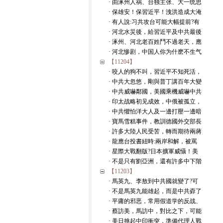
· 由涿州人祸、台独主张、大一统思
· 保雄安！保習近平！洩洪造成大淹
· 有人說:习共攻台可能大幅提前?有
· 河北水災後，給習近平及中共最後
· 涿州、河北老百姓鬥不過老天，應
· 河北惨剧，中国人你为什麽不生气
【11204】
· 咬人的狗不叫，習近平不知死活，
· 中共大忽悠，剛與普丁講百年大變
· 中共威嚇鄰國，美國乘機威嚇中共
· 印太战略初见成效，中俄被孤立，
· 中共懼怕洋大人及一邊打壓一邊暗
· 寶馬雪糕事件，教訓德國外交部長
· 許多大陸人民受苦，轉而期待兩蔣
· 龍應台投書紐時:兩岸和解，被罵
· 星際大戰翻版?日本擴軍威懾！美
· 不是只有劉亞洲，還有許多中下階
【11203】
· 馬英九、李敖到中共國就變了?可
· 不是馬英九能雄起，而是中共孬了
· 平庸的邪恶，常用假道学的反战、
· 蔡訪美，馬訪中，對比之下，可能
· 美日挑起中印衝突，準備代理人戰