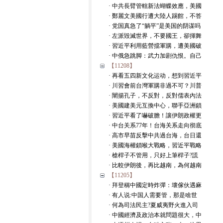
· 中共長臂管轄新法蝴蝶效應，美國
· 鄭麗文美國行遭大陸人踢館，不答
· 党国真急了“躺平”是美国的阴谋吗
· 左派毀滅世界，不要國王，卻揮舞
· 習近平利用藍營擋軍購，遭美國破
· 中俄急跳脚：武力加剧仇恨。自己
【11208】
· 再看五四新文化运动，想到習近平
· 川習會前台灣軍購非過不可？川普
· 闡揚孔子，不反對，反對儒表內法
· 美國建美元互換中心，聯手亞洲鎖
· 習近平看了嚇破膽！讓伊朗政權更
· 中台关系77年！台海关系走向彻底
· 高市早苗反擊中共過台海，台日還
· 美國海權鎖喉大戰略，習近平戰略
· 槍桿子不管用，只好上筆桿子?謊
· 比較伊朗後，再比越南，為何越南
【11205】
· 拜登稱中國定時炸彈：壞傢伙遇麻
· 有人说:中国人需要管，那是啥世
· 何為司法民主?夏威夷野火進入司
· 中國經濟及政治本就問題很大，中