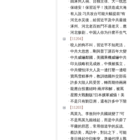
· 由涿州人祸、台独主张、大一统思
· 保雄安！保習近平！洩洪造成大淹
· 有人說:习共攻台可能大幅提前?有
· 河北水災後，給習近平及中共最後
· 涿州、河北老百姓鬥不過老天，應
· 河北惨剧，中国人你为什麽不生气
【11204】
· 咬人的狗不叫，習近平不知死活，
· 中共大忽悠，剛與普丁講百年大變
· 中共威嚇鄰國，美國乘機威嚇中共
· 印太战略初见成效，中俄被孤立，
· 中共懼怕洋大人及一邊打壓一邊暗
· 寶馬雪糕事件，教訓德國外交部長
· 許多大陸人民受苦，轉而期待兩蔣
· 龍應台投書紐時:兩岸和解，被罵
· 星際大戰翻版?日本擴軍威懾！美
· 不是只有劉亞洲，還有許多中下階
【11203】
· 馬英九、李敖到中共國就變了?可
· 不是馬英九能雄起，而是中共孬了
· 平庸的邪恶，常用假道学的反战、
· 蔡訪美，馬訪中，對比之下，可能
· 美日挑起中印衝突，準備代理人戰