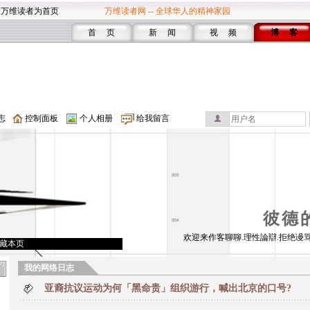
设万维读者为首页
万维读者网 -- 全球华人的精神家园
首 页
新 闻
视 频
博 客
志
控制面板
个人相册
给我留言
彼德
欢迎来作客聊聊.理性論辯.拒绝谩骂
藏本页
我的网络日志
亚裔抗议运动为何「黑命贵」组织游行，喊出北京的口号?