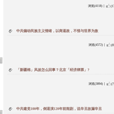
浏览(4118)
(1
中共煽动民族主义情绪，以商逼政，不惜与世界为敌
浏览(4572)
(8
「新疆棉」风波怎么回事？北京「经济绑票」?
浏览(3894)
(7
中共建党100年，倒退演120年前闹剧，说辛丑故漏辛丑