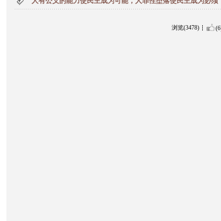
人有公义的能力使民主成为可能，人罪性堕落使民主成为必须
浏览(3478)
(6