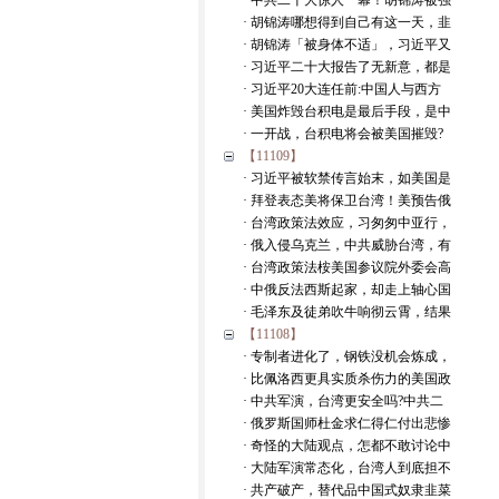
· 中共二十大惊人一幕！胡锦涛被强
· 胡锦涛哪想得到自己有这一天，韭
· 胡锦涛「被身体不适」，习近平又
· 习近平二十大报告了无新意，都是
· 习近平20大连任前:中国人与西方
· 美国炸毁台积电是最后手段，是中
· 一开战，台积电将会被美国摧毁?
【11109】
· 习近平被软禁传言始末，如美国是
· 拜登表态美将保卫台湾！美预告俄
· 台湾政策法效应，习匆匆中亚行，
· 俄入侵乌克兰，中共威胁台湾，有
· 台湾政策法桉美国参议院外委会高
· 中俄反法西斯起家，却走上轴心国
· 毛泽东及徒弟吹牛响彻云霄，结果
【11108】
· 专制者进化了，钢铁没机会炼成，
· 比佩洛西更具实质杀伤力的美国政
· 中共军演，台湾更安全吗?中共二
· 俄罗斯国师杜金求仁得仁付出悲惨
· 奇怪的大陆观点，怎都不敢讨论中
· 大陆军演常态化，台湾人到底担不
· 共产破产，替代品中国式奴隶韭菜