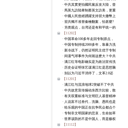
· 中共其實更怕國民黨反攻大陸，曾
· 馬英九訪陸牽制蔡英文訪美，更重
· 中國人民曾經踴躍支持習大撒幣上
· 習共獨不准替秦檜翻案，怕甚麼?
· 另类观点，台湾还是有和平统一的
【11202】
· 中国革命100多年走回专制原点，
· 中国专制持续2000多年，靠暴力洗
· 新冷战下，仍然证明民主优于专制
· 间谍气球事件为何闹这麽大？中共
· 满江红等电影确实是为政治宣传洗
· 历史会证明张艺谋满江红是思想脑
· 别以为习近平消停了，文革2.0还
【11201】
· 满江红与流浪地球2突破不了中共
· 中共故意宣传煽动东西方比较，散
· 有关双重标准与文明巨人基督精神
· 人说富不过叁代，洗脑、愚民也是
· 给乐观的中国正在抗争民众都点个
· 专制非文明国家的悲哀，生命如草
· 世界该防的不是中国人，而是极权
【11112】