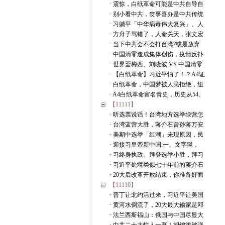
· 震惊，白纸革命可能是中共自导自
· 别小看中共，丧事喜办是中共传统
· 习躺平「中华病毒伟大复兴」、人
· 方舟子骂错了，人命关天，张文宏
· 当下中共会不会打台湾?或是放弃
· 中国清零造成集体创伤，疫情反扑
· 世界盃梅西、刘晓波 VS 中国清零
· 【白纸革命】习近平怕了！？A4证
· 白纸革命，中国梦被人民拒绝，纽
· A4白纸革命留名青史，历史从54、
【11111】
· 听选票说话！台湾地方选举绿营怎
· 台湾蓝营大胜，蒋介石曾孙蒋万安
· 美期中选举「红潮」未现原因，民
· 迎接习皇帝新中国:一、文字狱，
· 习终身执政、拜登选举小胜，拜习
· 习近平处境类似七十年前的蒋介石
· 20大后改革开放结束，你准备好面
【11110】
· 普丁让北约活过来，习近平让美国
· 黄河水倒流了，20大最大输家是邓
· 法兰西斯福山：俄国与中国尽显大