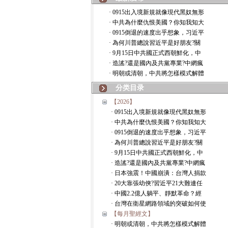
· 0915出入境新規就像現代黑奴無形
· 中共為什麼仇恨美國？你知我知大
· 0915倒退的速度出乎想象，习近平
· 為何川普總說習近平是好朋友?關
· 9月15日中共國正式西朝鮮化，中
· 造謠?還是國內及共黨專業?中網瘋
· 明朝或清朝，中共將怎樣模式解體
分类目录
【2026】
· 0915出入境新規就像現代黑奴無形
· 中共為什麼仇恨美國？你知我知大
· 0915倒退的速度出乎想象，习近平
· 為何川普總說習近平是好朋友?關
· 9月15日中共國正式西朝鮮化，中
· 造謠?還是國內及共黨專業?中網瘋
· 日本強震！中國崩潰：台灣人捐款
· 20大靠張幼俠?習近平21大難連任
· 中國2.2億人躺平、靜默革命？經
· 台灣在衛星網路領域的突破如何使
【每月聖經文】
· 明朝或清朝，中共將怎樣模式解體