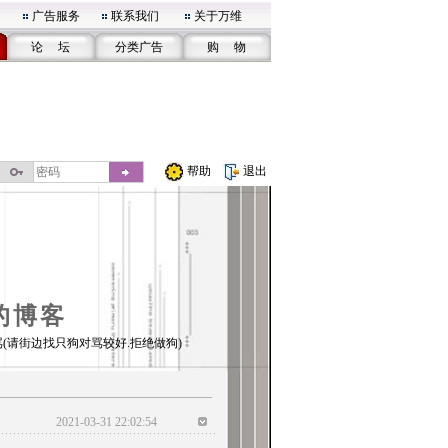
广告服务
联系我们
关于万维
论 坛
分类广告
购 物
帮助
退出
的博客
(请街边找只狗对骂较好.拒绝做狗)
2021-03-31 22:02:54