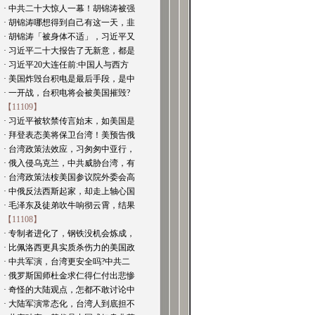
· 中共二十大惊人一幕！胡锦涛被强
· 胡锦涛哪想得到自己有这一天，韭
· 胡锦涛「被身体不适」，习近平又
· 习近平二十大报告了无新意，都是
· 习近平20大连任前:中国人与西方
· 美国炸毁台积电是最后手段，是中
· 一开战，台积电将会被美国摧毁?
【11109】
· 习近平被软禁传言始末，如美国是
· 拜登表态美将保卫台湾！美预告俄
· 台湾政策法效应，习匆匆中亚行，
· 俄入侵乌克兰，中共威胁台湾，有
· 台湾政策法桉美国参议院外委会高
· 中俄反法西斯起家，却走上轴心国
· 毛泽东及徒弟吹牛响彻云霄，结果
【11108】
· 专制者进化了，钢铁没机会炼成，
· 比佩洛西更具实质杀伤力的美国政
· 中共军演，台湾更安全吗?中共二
· 俄罗斯国师杜金求仁得仁付出悲惨
· 奇怪的大陆观点，怎都不敢讨论中
· 大陆军演常态化，台湾人到底担不