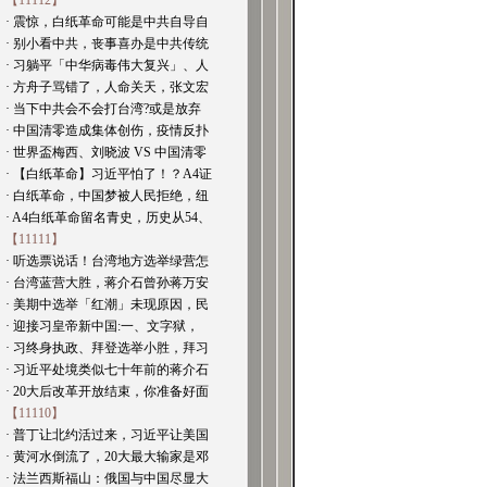
【11112】
· 震惊，白纸革命可能是中共自导自
· 别小看中共，丧事喜办是中共传统
· 习躺平「中华病毒伟大复兴」、人
· 方舟子骂错了，人命关天，张文宏
· 当下中共会不会打台湾?或是放弃
· 中国清零造成集体创伤，疫情反扑
· 世界盃梅西、刘晓波 VS 中国清零
· 【白纸革命】习近平怕了！？A4证
· 白纸革命，中国梦被人民拒绝，纽
· A4白纸革命留名青史，历史从54、
【11111】
· 听选票说话！台湾地方选举绿营怎
· 台湾蓝营大胜，蒋介石曾孙蒋万安
· 美期中选举「红潮」未现原因，民
· 迎接习皇帝新中国:一、文字狱，
· 习终身执政、拜登选举小胜，拜习
· 习近平处境类似七十年前的蒋介石
· 20大后改革开放结束，你准备好面
【11110】
· 普丁让北约活过来，习近平让美国
· 黄河水倒流了，20大最大输家是邓
· 法兰西斯福山：俄国与中国尽显大