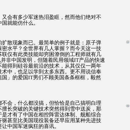
，又会有多少军迷热泪盈眶，然而他们绝对不
中国就能仿什么。
的扩散现象而已。最简单的例子就是：原子弹
么保密水平？全世界有几人掌握？而今天这一技
苏联仅有此类技能却穷困潦倒的工程师就有几
也并非中国发明，但随着民用领域IT产品的快速
不能得到硅谷最前沿的技术，从其仅仅一两年
技术中，也足以学到太多东西。更不用说信奉
国」的爱国IT男们不顾美国条条框框，毅然
。
都不会，什么都没搞，但恰恰是自己搞明白理
不擅长突破的关键技术突然得到雪中送炭，那
于是才有了中国在相控阵雷达体制、舰船综合
齐驱甚至比美国现役装备还早应用某种先进技
要让中国军迷疯狂的喜讯。