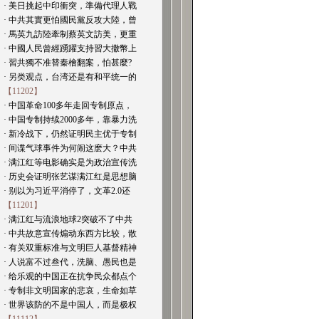
· 美日挑起中印衝突，準備代理人戰
· 中共其實更怕國民黨反攻大陸，曾
· 馬英九訪陸牽制蔡英文訪美，更重
· 中國人民曾經踴躍支持習大撒幣上
· 習共獨不准替秦檜翻案，怕甚麼?
· 另类观点，台湾还是有和平统一的
【11202】
· 中国革命100多年走回专制原点，
· 中国专制持续2000多年，靠暴力洗
· 新冷战下，仍然证明民主优于专制
· 间谍气球事件为何闹这麽大？中共
· 满江红等电影确实是为政治宣传洗
· 历史会证明张艺谋满江红是思想脑
· 别以为习近平消停了，文革2.0还
【11201】
· 满江红与流浪地球2突破不了中共
· 中共故意宣传煽动东西方比较，散
· 有关双重标准与文明巨人基督精神
· 人说富不过叁代，洗脑、愚民也是
· 给乐观的中国正在抗争民众都点个
· 专制非文明国家的悲哀，生命如草
· 世界该防的不是中国人，而是极权