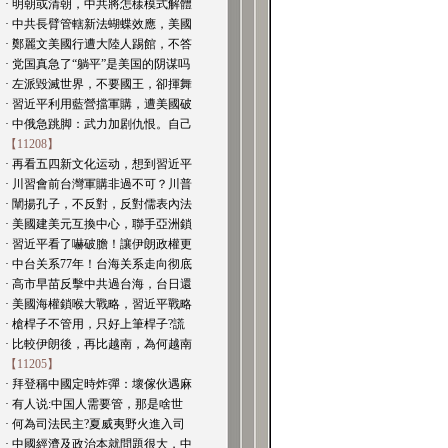
· 明朝或清朝，中共將怎樣模式解體
· 中共長臂管轄新法蝴蝶效應，美國
· 鄭麗文美國行遭大陸人踢館，不答
· 党国真急了“躺平”是美国的阴谋吗
· 左派毀滅世界，不要國王，卻揮舞
· 習近平利用藍營擋軍購，遭美國破
· 中俄急跳脚：武力加剧仇恨。自己
【11208】
· 再看五四新文化运动，想到習近平
· 川習會前台灣軍購非過不可？川普
· 闡揚孔子，不反對，反對儒表內法
· 美國建美元互換中心，聯手亞洲鎖
· 習近平看了嚇破膽！讓伊朗政權更
· 中台关系77年！台海关系走向彻底
· 高市早苗反擊中共過台海，台日還
· 美國海權鎖喉大戰略，習近平戰略
· 槍桿子不管用，只好上筆桿子?謊
· 比較伊朗後，再比越南，為何越南
【11205】
· 拜登稱中國定時炸彈：壞傢伙遇麻
· 有人说:中国人需要管，那是啥世
· 何為司法民主?夏威夷野火進入司
· 中國經濟及政治本就問題很大，中