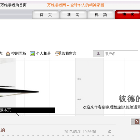
设万维读者为首页
万维读者网 -- 全球华人的精神家园
首 页
新 闻
视 频
博 客
志
控制面板
个人相册
给我留言
彼德
欢迎来作客聊聊.理性論辯.拒绝谩骂
藏本页
人的
2017-05-31 19:36:56