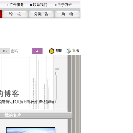
广告服务
联系我们
关于万维
论 坛
分类广告
购 物
帮助
退出
的博客
(请街边找只狗对骂较好.拒绝做狗)
我的名片