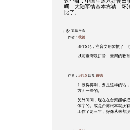
这个嘛，中国军迷只好使出
呵，大陆军情基本靠猜，坏
比了。
文章评论
作者：
彼德
BFTS兄，注音文用習慣了，
以前臺灣沒拼音，臺灣的教
作者：
BFTS
回复
彼德
》彼得博啊，要是这样的话
方面一些的。
另外问问，现在在台湾能够
体字的。或是台湾根本就没
工作了两三年，好像从来都