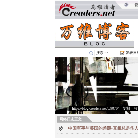
搜索>>
发表日
https://blog.creaders.net/u/9070/
>
复制
>
收
网络日志正文
中国军事与美国的差距-真相总是伤