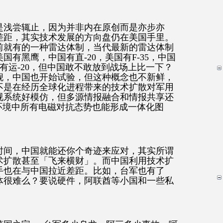
是浅尝辄止，因为并非内在原创而是亦步亦
差距，其实技术发展的方向盘仍在美国手里。
前就有的一种雷达体制，当代最新的雷达体制
有黑鹰，中国有直-20，美国有F-35，中国
中国有运-20，但中国敢不敢放到战场上比一下？
舰，中国也开始试验，但这种概念也不新鲜，
不是在经历全球化进程带来的技术扩散对军用
视系统好模仿，但多源情报融合和情报共享还
战环境中所有电磁对抗态势也能形成一体化图
时间，中国就能还你个奇迹来应对，其实所谓
术扩散甚至「飞来横财」。而中国利用技术扩
手也在与中国拉近差距。比如，台军也有了
体很难么？要说硬件，阿联酋等小国和一些私
。