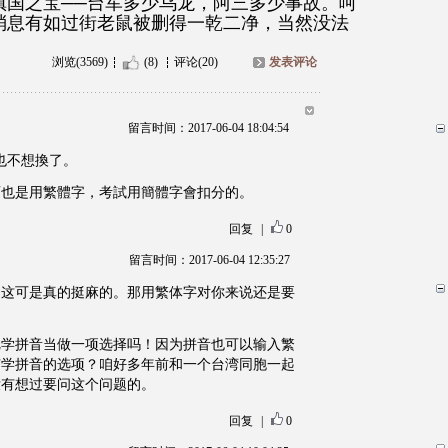
镇国之宝──台军多少乌龙，阿三多少事故。呵
消息有如过街老鼠被删得一乾二净，当然没法
浏览(3569)
(8)
评论(20)
发表评论
留言时间：2017-06-04 18:04:54
也不想換了。
育也是用繁體字，考試用簡體字會扣分的。
回复
|
0
留言时间：2017-06-04 12:35:27
，这可是真的挺麻的。那用繁体字对你来说还是要
把学拼音当做一项选择吗！因为拼音也可以输入繁
有学拼音的选项？咱好多年前和一个台湾同胞一起
没有想过要问这个问题的。
回复
|
0