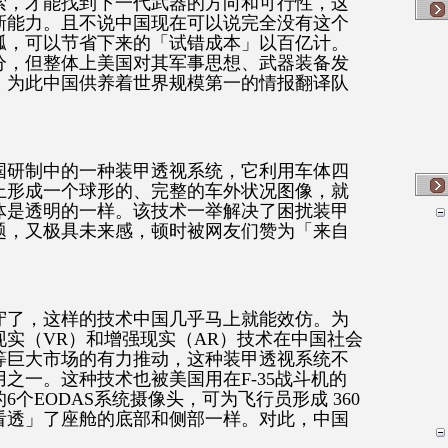
索，才能找到下一代武器的方向和可行性，这
新能力。且不说中国现在可以说完全没有这个
瓢，可以节省下来的「试错成本」以百亿计。
分，但整体上美国对其军事思想、武器装备发
，为此中国供养着世界规模第一的情报翻译队
国研制中的一种装甲透视系统，它利用车体四
上形成一个球形的、完整的车外状况图像，就
体是透明的一样。该技术一举解决了困扰装甲
题，又极具未来感，顿时被网友们赞为「来自
守了，这样的技术中国几乎马上就能效仿。为
实（VR）和增强现实（AR）技术在中国社会
等巨大市场的有力推动，这种装甲透视系统不
之一。这种技术也被美国用在F-35战斗机的
个EODAS系统摄像头，可为飞行员形成 360
看透」了座舱的底部和侧部一样。对此，中国