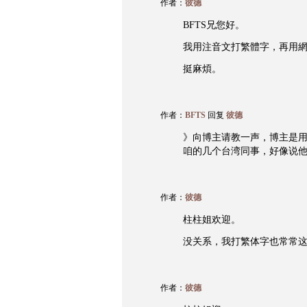
作者：
彼德
BFTS兄您好。
我用注音文打繁體字，再用網
挺麻煩。
作者：
BFTS
回复
彼德
》向博主请教一声，博主是
咱的几个台湾同事，好像说
作者：
彼德
柱柱姐欢迎。
没关系，我打繁体字也常常
作者：
彼德