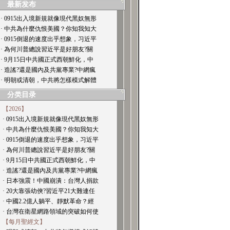
最新发布
· 0915出入境新規就像現代黑奴無形
· 中共為什麼仇恨美國？你知我知大
· 0915倒退的速度出乎想象，习近平
· 為何川普總說習近平是好朋友?關
· 9月15日中共國正式西朝鮮化，中
· 造謠?還是國內及共黨專業?中網瘋
· 明朝或清朝，中共將怎樣模式解體
分类目录
【2026】
· 0915出入境新規就像現代黑奴無形
· 中共為什麼仇恨美國？你知我知大
· 0915倒退的速度出乎想象，习近平
· 為何川普總說習近平是好朋友?關
· 9月15日中共國正式西朝鮮化，中
· 造謠?還是國內及共黨專業?中網瘋
· 日本強震！中國崩潰：台灣人捐款
· 20大靠張幼俠?習近平21大難連任
· 中國2.2億人躺平、靜默革命？經
· 台灣在衛星網路領域的突破如何使
【每月聖經文】