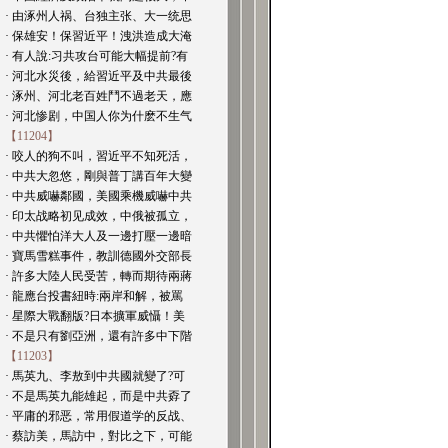
· 由涿州人祸、台独主张、大一统思
· 保雄安！保習近平！洩洪造成大淹
· 有人說:习共攻台可能大幅提前?有
· 河北水災後，給習近平及中共最後
· 涿州、河北老百姓鬥不過老天，應
· 河北惨剧，中国人你为什麽不生气
【11204】
· 咬人的狗不叫，習近平不知死活，
· 中共大忽悠，剛與普丁講百年大變
· 中共威嚇鄰國，美國乘機威嚇中共
· 印太战略初见成效，中俄被孤立，
· 中共懼怕洋大人及一邊打壓一邊暗
· 寶馬雪糕事件，教訓德國外交部長
· 許多大陸人民受苦，轉而期待兩蔣
· 龍應台投書紐時:兩岸和解，被罵
· 星際大戰翻版?日本擴軍威懾！美
· 不是只有劉亞洲，還有許多中下階
【11203】
· 馬英九、李敖到中共國就變了?可
· 不是馬英九能雄起，而是中共孬了
· 平庸的邪恶，常用假道学的反战、
· 蔡訪美，馬訪中，對比之下，可能